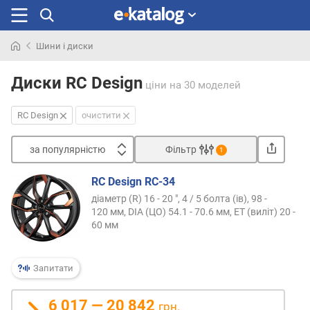
Шини і диски
Шукали
раніше
Диски RC Design
ціни
на 30 моделей
RC Design
очистити
за популярністю
Фільтр
1
Сортувати
RC Design RC-34
з
діаметр (R) 16 - 20 ", 4 / 5 болта (ів), 98 -
а
120 мм, DIA (ЦО) 54.1 - 70.6 мм, ET (виліт) 20 -
п
60 мм
о
п
у
Запитати
л
я
6 017 — 20 842
грн.
р