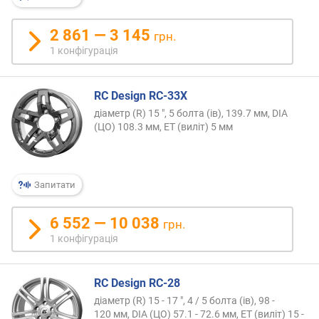
ю
п
2 861 — 3 145
р
грн.
о
1 конфігурація
п
о
з
RC Design RC-33X
и
діаметр (R) 15 ", 5 болта (ів), 139.7 мм, DIA
ц
(ЦО) 108.3 мм, ET (виліт) 5 мм
і
й
Запитати
в
и
6 552 — 10 038
грн.
л
1 конфігурація
і
т
(
RC Design RC-28
м
діаметр (R) 15 - 17 ", 4 / 5 болта (ів), 98 -
м
120 мм, DIA (ЦО) 57.1 - 72.6 мм, ET (виліт) 15 -
)