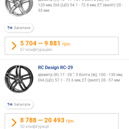
в
120 мм, DIA (ЦО) 54.1 - 72.6 мм, ET (виліт) 20 -
и
55 мм
х
з
Запитати
а
в
і
5 704 — 9 881
грн.
д
67 конфігураціях
г
у
к
RC Design RC-29
а
діаметр (R) 17 - 20 ", 5 болта (ів), 100 - 130 мм,
м
DIA (ЦО) 57.1 - 72.6 мм, ET (виліт) 26 - 57 мм
и
з
а
Запитати
д
а
8 788 — 20 493
грн.
т
52 конфігурації
о