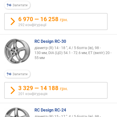
о
Запитати
г
и
6 970 — 16 258
х
грн.
292 конфігурації
в
і
д
RC Design RC-30
д
діаметр (R) 14 - 18 ", 4 / 5 болта (ів), 98 -
о
130 мм, DIA (ЦО) 54.1 - 72.6 мм, ET (виліт) 20 -
р
55 мм
о
г
и
Запитати
х
д
3 329 — 14 188
грн.
о
201 конфігурація
д
е
ш
RC Design RC-24
е
діаметр (R) 15 - 17 ", 4 / 5 болта (ів), 98 -