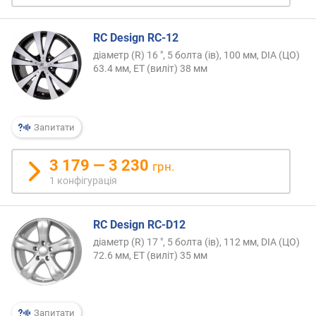
ю
д
RC Design RC-12
о
д
діаметр (R) 16 ", 5 болта (ів), 100 мм, DIA (ЦО)
а
63.4 мм, ET (виліт) 38 мм
в
а
н
н
Запитати
я
3 179 — 3 230
грн.
з
1 конфігурація
а
к
і
RC Design RC-D12
л
діаметр (R) 17 ", 5 болта (ів), 112 мм, DIA (ЦО)
ь
72.6 мм, ET (виліт) 35 мм
к
і
с
т
Запитати