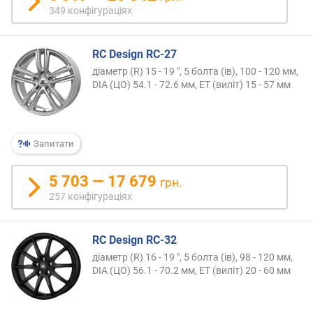
349 конфігураціях
н
і
с
RC Design RC-27
т
ю
діаметр (R) 15 - 19 ", 5 болта (ів), 100 - 120 мм,
DIA (ЦО) 54.1 - 72.6 мм, ET (виліт) 15 - 57 мм
в
і
д
д
Запитати
е
ш
5 703 — 17 679
грн.
е
257 конфігураціях
в
и
х
RC Design RC-32
д
діаметр (R) 16 - 19 ", 5 болта (ів), 98 - 120 мм,
о
DIA (ЦО) 56.1 - 70.2 мм, ET (виліт) 20 - 60 мм
д
о
р