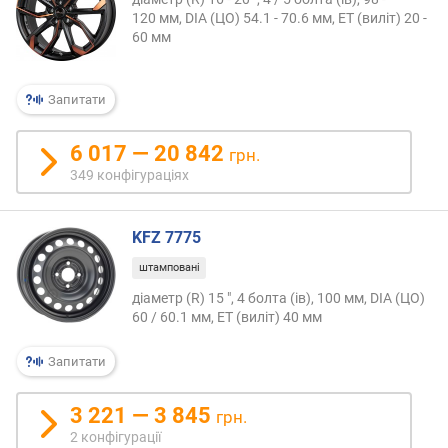
в
120 мм, DIA (ЦО) 54.1 - 70.6 мм, ET (виліт) 20 -
и
60 мм
х
з
Запитати
а
в
і
6 017 — 20 842
грн.
д
349 конфігураціях
г
у
к
KFZ 7775
а
штамповані
м
и
діаметр (R) 15 ", 4 болта (ів), 100 мм, DIA (ЦО)
60 / 60.1 мм, ET (виліт) 40 мм
з
а
Запитати
д
а
3 221 — 3 845
грн.
т
2 конфігурації
о