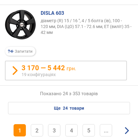
DISLA 603
діаметр (R) 15 / 16 ", 4 / 5 болта (ів), 100 -
120 мм, DIA (ЦО) 57.1 - 72.6 мм, ET (виліт) 35 -
42 мм
Запитати
3 170 — 5 442
грн.
19 конфігураціях
Показано 24 з 353 товарів
ще
24
товари
1
2
3
4
5
...