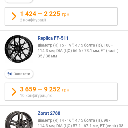
ю
п
1 424 — 2 225
р
грн.
о
2 конфігурації
п
о
з
Replica FF-511
и
діаметр (R) 15 - 19 ", 4 / 5 болта (ів), 100 -
ц
114.3 мм, DIA (ЦО) 66.6 / 73.1 мм, ET (виліт)
і
35 / 38 мм
й
Запитати
в
и
3 659 — 9 252
грн.
л
10 конфігураціях
і
т
(
Zorat 2788
м
діаметр (R) 14 - 16 ", 4 / 5 болта (ів), 98 -
м
114.3 мм, DIA (ЦО) 57.1 - 67.1 мм, ET (виліт) 38
)