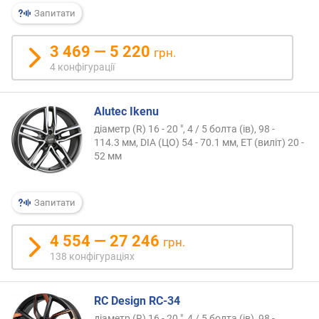
о
Запитати
г
и
3 469 — 5 220
х
грн.
4 конфігурації
в
і
д
Alutec Ikenu
д
діаметр (R) 16 - 20 ", 4 / 5 болта (ів), 98 -
о
114.3 мм, DIA (ЦО) 54 - 70.1 мм, ET (виліт) 20 -
р
52 мм
о
г
и
Запитати
х
д
4 554 — 27 246
грн.
о
138 конфігураціях
д
е
ш
RC Design RC-34
е
діаметр (R) 16 - 20 ", 4 / 5 болта (ів), 98 -