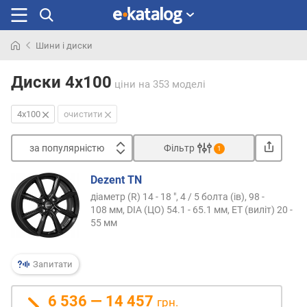
Шини і диски
Шукали
раніше
Диски 4x100
ціни
на 353 моделі
4x100
очистити
за популярністю
Фільтр
1
Сортувати
Dezent TN
з
діаметр (R) 14 - 18 ", 4 / 5 болта (ів), 98 -
а
108 мм, DIA (ЦО) 54.1 - 65.1 мм, ET (виліт) 20 -
п
55 мм
о
п
у
Запитати
л
я
6 536 — 14 457
грн.
р