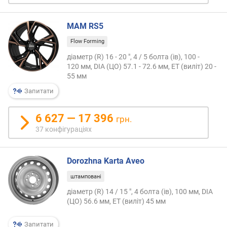
ю
д
MAM RS5
о
д
Flow Forming
а
діаметр (R) 16 - 20 ", 4 / 5 болта (ів), 100 -
в
120 мм, DIA (ЦО) 57.1 - 72.6 мм, ET (виліт) 20 -
а
55 мм
н
н
Запитати
я
6 627 — 17 396
грн.
з
37 конфігураціях
а
к
і
Dorozhna Karta Aveo
л
ь
штамповані
к
діаметр (R) 14 / 15 ", 4 болта (ів), 100 мм, DIA
і
(ЦО) 56.6 мм, ET (виліт) 45 мм
с
т
Запитати