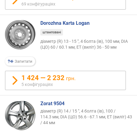
69 конфігураціях
н
і
с
Dorozhna Karta Logan
т
ю
штамповані
діаметр (R) 13 - 15 ", 4 болта (ів), 100 мм, DIA
в
(ЦО) 60 / 60.1 мм, ET (виліт) 36 - 50 мм
і
д
Запитати
д
е
ш
1 424 — 2 232
грн.
е
5 конфігураціях
в
и
х
Zorat 9504
д
діаметр (R) 14 / 15 ", 4 болта (ів), 100 /
о
114.3 мм, DIA (ЦО) 56.6 - 67.1 мм, ET (виліт) 43
д
/ 44 мм
о
р