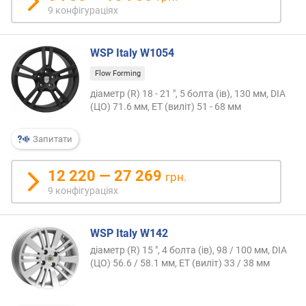
9 конфігураціях
н
і
с
WSP Italy W1054
т
ю
Flow Forming
діаметр (R) 18 - 21 ", 5 болта (ів), 130 мм, DIA
в
(ЦО) 71.6 мм, ET (виліт) 51 - 68 мм
і
д
Запитати
д
е
ш
12 220 — 27 269
грн.
е
9 конфігураціях
в
и
х
WSP Italy W142
д
діаметр (R) 15 ", 4 болта (ів), 98 / 100 мм, DIA
о
(ЦО) 56.6 / 58.1 мм, ET (виліт) 33 / 38 мм
д
о
р