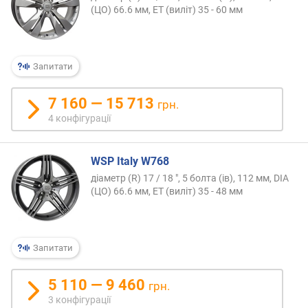
в
(ЦО) 66.6 мм, ET (виліт) 35 - 60 мм
и
х
з
Запитати
а
в
7 160 — 15 713
і
грн.
д
4 конфігурації
г
у
к
WSP Italy W768
а
діаметр (R) 17 / 18 ", 5 болта (ів), 112 мм, DIA
м
(ЦО) 66.6 мм, ET (виліт) 35 - 48 мм
и
з
а
Запитати
д
а
5 110 — 9 460
грн.
т
3 конфігурації
о