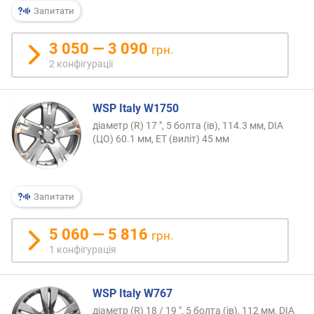
о
Запитати
г
и
3 050 — 3 090
грн.
х
2 конфігурації
в
і
WSP Italy W1750
д
д
діаметр (R) 17 ", 5 болта (ів), 114.3 мм, DIA
о
(ЦО) 60.1 мм, ET (виліт) 45 мм
р
о
г
и
Запитати
х
д
5 060 — 5 816
грн.
о
1 конфігурація
д
е
ш
WSP Italy W767
е
діаметр (R) 18 / 19 ", 5 болта (ів), 112 мм, DIA