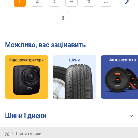
1
2
3
4
5
...
8
Можливо, вас зацікавить
Шини і диски
Шини і диски