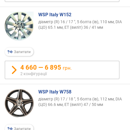
ю
д
WSP Italy W152
о
д
діаметр (R) 16 / 17 ", 5 болта (ів), 110 мм, DIA
(ЦО) 65.1 мм, ET (виліт) 36 / 41 мм
а
в
а
н
Запитати
н
я
4 660 — 6 895
грн.
з
2 конфігурації
а
к
і
WSP Italy W758
л
діаметр (R) 17 / 18 ", 5 болта (ів), 112 мм, DIA
ь
(ЦО) 66.6 мм, ET (виліт) 47 / 50 мм
к
і
с
т
Запитати