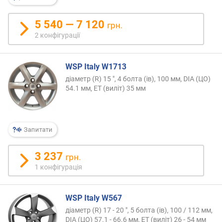
ю
п
5 540 — 7 120
р
грн.
о
2 конфігурації
п
о
з
WSP Italy W1713
и
діаметр (R) 15 ", 4 болта (ів), 100 мм, DIA (ЦО)
ц
54.1 мм, ET (виліт) 35 мм
і
й
Запитати
в
и
3 237
грн.
л
1 конфігурація
і
т
(
WSP Italy W567
м
м
діаметр (R) 17 - 20 ", 5 болта (ів), 100 / 112 мм,
DIA (ЦО) 57.1 - 66.6 мм, ET (виліт) 26 - 54 мм
)