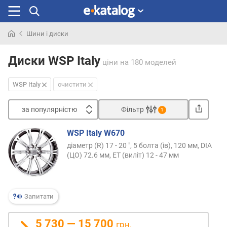
Шини і диски
Шукали
раніше
Диски WSP Italy
ціни
на 180 моделей
WSP Italy
очистити
за популярністю
Фільтр
1
Сортувати
WSP Italy W670
з
діаметр (R) 17 - 20 ", 5 болта (ів), 120 мм, DIA
а
(ЦО) 72.6 мм, ET (виліт) 12 - 47 мм
п
о
п
у
Запитати
л
я
5 730 — 15 700
грн.
р