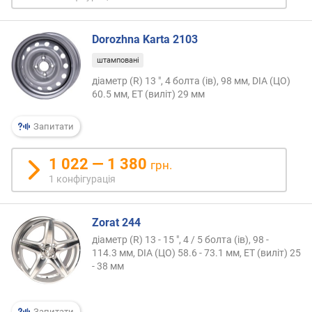
ю
д
о
Dorozhna Karta 2103
д
штамповані
а
діаметр (R) 13 ", 4 болта (ів), 98 мм, DIA (ЦО)
в
60.5 мм, ET (виліт) 29 мм
а
н
н
Запитати
я
1 022 — 1 380
грн.
з
1 конфігурація
а
к
і
Zorat 244
л
діаметр (R) 13 - 15 ", 4 / 5 болта (ів), 98 -
ь
114.3 мм, DIA (ЦО) 58.6 - 73.1 мм, ET (виліт) 25
к
- 38 мм
і
с
т
Запитати