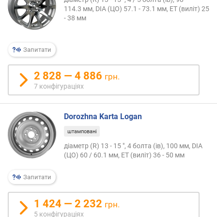
в
114.3 мм, DIA (ЦО) 57.1 - 73.1 мм, ET (виліт) 25
и
- 38 мм
х
з
Запитати
а
в
і
2 828 — 4 886
грн.
д
7 конфігураціях
г
у
к
Dorozhna Karta Logan
а
м
штамповані
и
діаметр (R) 13 - 15 ", 4 болта (ів), 100 мм, DIA
(ЦО) 60 / 60.1 мм, ET (виліт) 36 - 50 мм
з
а
Запитати
д
а
1 424 — 2 232
т
грн.
о
5 конфігураціях