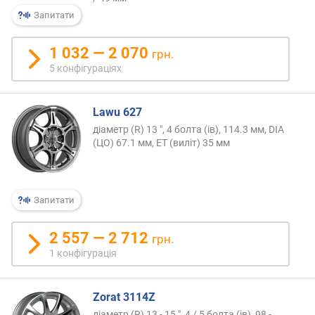
о
Запитати
г
и
1 032 — 2 070
х
грн.
5 конфігураціях
в
і
д
Lawu 627
д
діаметр (R) 13 ", 4 болта (ів), 114.3 мм, DIA
о
(ЦО) 67.1 мм, ET (виліт) 35 мм
р
о
г
и
Запитати
х
д
2 557 — 2 712
грн.
о
1 конфігурація
д
е
ш
Zorat 3114Z
е
діаметр (R) 13 - 15 ", 4 / 5 болта (ів), 98 -