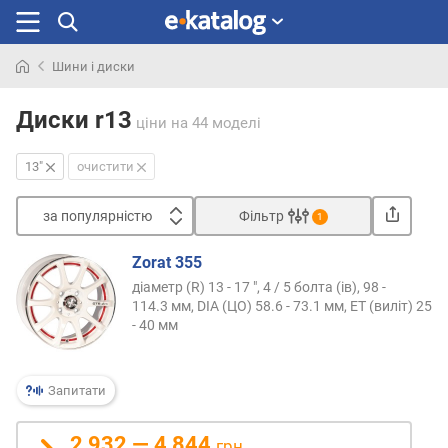
Шини і диски
Шукали
раніше
Диски r13
ціни
на 44 моделі
13"
очистити
за популярністю
Фільтр
1
Сортувати
Zorat 355
з
діаметр (R) 13 - 17 ", 4 / 5 болта (ів), 98 -
а
114.3 мм, DIA (ЦО) 58.6 - 73.1 мм, ET (виліт) 25
п
- 40 мм
о
п
у
Запитати
л
я
2 932 — 4 844
р
грн.