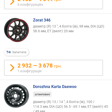
н
6 конфігураціях
і
с
т
Zorat 346
ю
діаметр (R) 13 ", 4 болта (ів), 98 мм, DIA (ЦО)
58.6 мм, ET (виліт) 20 мм
в
і
д
д
Запитати
е
ш
2 932 — 3 678
грн.
е
1 конфігурація
в
и
х
Dorozhna Karta Daewoo
д
о
штамповані
д
діаметр (R) 13 / 14 ", 4 болта (ів), 100 /
о
114.3 мм, DIA (ЦО) 56.5 - 69.1 мм, ET (виліт) 45
р
/ 49 мм