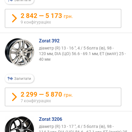
ю
п
р
2 842 — 5 173
грн.
о
9 конфігураціях
п
о
з
Zorat 392
и
діаметр (R) 13 - 16 ", 4 / 5 болта (ів), 98 -
ц
120 мм, DIA (ЦО) 56.6 - 69.1 мм, ET (виліт) 25 -
і
40 мм
й
Запитати
в
и
2 299 — 5 870
л
грн.
і
7 конфігураціях
т
(
м
Zorat 3206
м
діаметр (R) 13 - 17 ", 4 / 5 болта (ів), 98 -
)
114.3 мм, DIA (ЦО) 56.6 - 67.1 мм, ET (виліт) 25