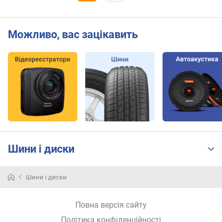
Можливо, вас зацікавить
Шини і диски
Шини і диски
Ціни
на
Повна версія сайту
диски
r13
Політика конфіденційності