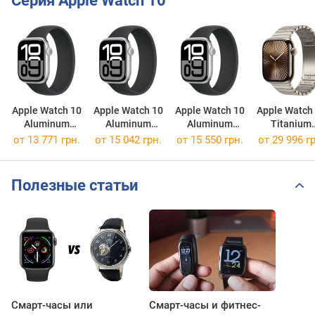
Серия Apple Watch 10
Apple Watch 10
Apple Watch 10
Apple Watch 10
Apple Watch
Aluminum
Aluminum
Aluminum
Titanium
46mm
42mm
46mm LTE
46mm
от 13 771 грн.
от 15 042 грн.
от 15 550 грн.
от 29 996 гр
Полезные статьи
Смарт-часы или
Смарт-часы и фитнес-