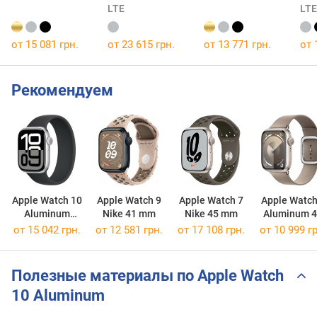
LTE
LTE
от 15 081 грн.
от 23 615 грн.
от 13 771 грн.
от 
Рекомендуем
Apple Watch 10
Apple Watch 9
Apple Watch 7
Apple Watch
Aluminum
Nike 41 mm
Nike 45 mm
Aluminum 
42mm
mm
от 15 042 грн.
от 12 581 грн.
от 17 108 грн.
от 10 999 гр
Полезные материалы по Apple Watch
10 Aluminum