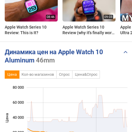
Apple Watch Series 10
Apple Watch Series 10
Apple 
Review: This is It?
Review (why it's finally worth
Ultra
it)
Динамика цен на Apple Watch 10
Aluminum
46mm
Цена
Кол-во магазинов
Спрос
Цена&Спрос
80 000
 000
 000
 000
 000
 000
 000
 000
60 000
Цена
40 000
10 000