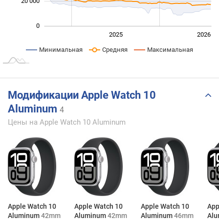
20 000
0
2024
2027
2025
2026
L
Минимальная
Средняя
Максимальная
Модификации Apple Watch 10
Aluminum
4
Цены на Apple Watch 10 Aluminum
Apple Watch 10
Apple Watch 10
Apple Watch 10
App
Aluminum
42mm
Aluminum
42mm
Aluminum
46mm
Al