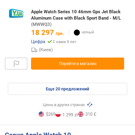
Apple Watch Series 10 46mm Gps Jet Black
Aluminum Case with Black Sport Band - M/L
(MWWQ3)
18 297
грн.
Цифра
С нами 9 лет
(Киев)
Перейти в магазин
eще
20
предложений
Цены в других странах
$269
310 £
1 299 zł