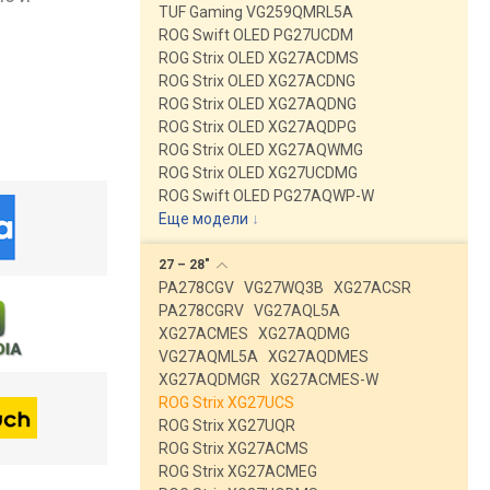
TUF Gaming VG259QMRL5A
ROG Swift OLED PG27UCDM
ROG Strix OLED XG27ACDMS
ROG Strix OLED XG27ACDNG
ROG Strix OLED XG27AQDNG
ROG Strix OLED XG27AQDPG
ROG Strix OLED XG27AQWMG
ROG Strix OLED XG27UCDMG
ROG Swift OLED PG27AQWP-W
Еще модели
↓
27 –
28"
PA278CGV
VG27WQ3B
XG27ACSR
PA278CGRV
VG27AQL5A
XG27ACMES
XG27AQDMG
VG27AQML5A
XG27AQDMES
XG27AQDMGR
XG27ACMES-W
ROG Strix XG27UCS
ROG Strix XG27UQR
ROG Strix XG27ACMS
ROG Strix XG27ACMEG