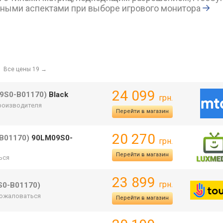
ными аспектами при выборе игрового монитора
Все цены 19
→
24 099
9S0-B01170)
Black
грн.
производителя
Перейти в магазин
20 270
B01170)
90LM09S0-
грн.
Перейти в магазин
ься
23 899
грн.
S0-B01170)
ожаловаться
Перейти в магазин