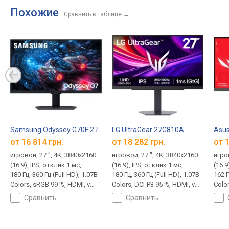
Похожие
Сравнить в таблице
→
Samsung Odyssey G70F 27
LG UltraGear 27G810A
Asus
от 16 814 грн.
от 18 282 грн.
от 1
игровой, 27 ", 4K, 3840x2160
игровой, 27 ", 4K, 3840x2160
игров
(16:9), IPS, отклик 1 мс,
(16:9), IPS, отклик 1 мс,
(16:9
180 Гц, 360 Гц (Full HD), 1.07B
180 Гц, 360 Гц (Full HD), 1.07B
162 Г
Colors, sRGB 99 %, HDMI, v
Colors, DCI-P3 95 %, HDMI, v
Color
2.1, DisplayPort, ХАБ: USB-A
2.1, DisplayPort, ХАБ: USB-A
95 %,
сравнить
сравнить
2x5Gbps, AMD FreeSync
2x5Gbps, AMD FreeSync
USB-
Premium, NVIDIA G-Sync
Premium Pro, NVIDIA G-Sync
Deli
Compatible, HDR
Compatible, VESA Adaptive-
Prem