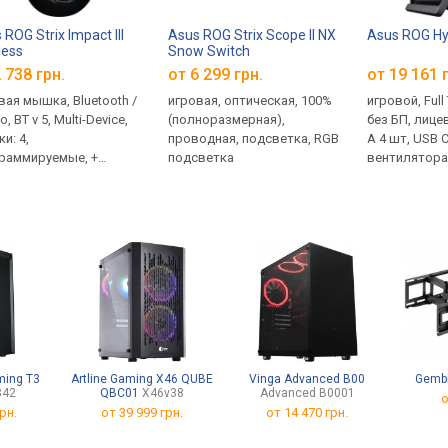
 ROG Strix Impact III
Asus ROG Strix Scope II NX
Asus ROG Hy
less
Snow Switch
 738 грн.
от 6 299 грн.
от 19 161 
вая мышка, Bluetooth /
игровая, оптическая, 100%
игровой, Full
, BT v 5, Multi-Device,
(полноразмерная),
без БП, лице
и: 4,
проводная, подсветка, RGB
A 4 шт, USB C
раммируемые, +
подсветка
вентилятор
со, свитчи:
нические, ROG Micro, до
лн, RGB подсветка,
ор 36000 DPI, 1xAA, до
ч
ming T3
Artline Gaming X46 QUBE
Vinga Advanced B00
Gembi
842
QBC01
X46v38
Advanced B0001
о
рн.
от
39 999 грн.
от
14 470 грн.