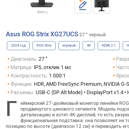
Фото
7
Asus ROG Strix XG27UCS
27 " черный
2024 год
ROG Strix
игровой
4K
HDMI 2.1
H
Диагональ:
27 "
Разр
Матрица:
IPS, отклик 1 мс
Часто
Контрастность:
1 000:1
Яркос
Функции:
HDR, AMD FreeSync Premium, NVIDIA G-Sy
Разъемы:
USB-C (DP Alt Mode) • DisplayPort v1.4 •
Г
еймерский 27-дюймовый монитор линейки ROG Strix бренда Asus — это решение на стыке среднего и
продвинутого ценового сегмента. Модель подо
детализацию и хотят 4K-дисплей, то есть раз
функциональная подставка: она позволяет не т
позицию по высоте (диапазон 12 см) и переводить ег