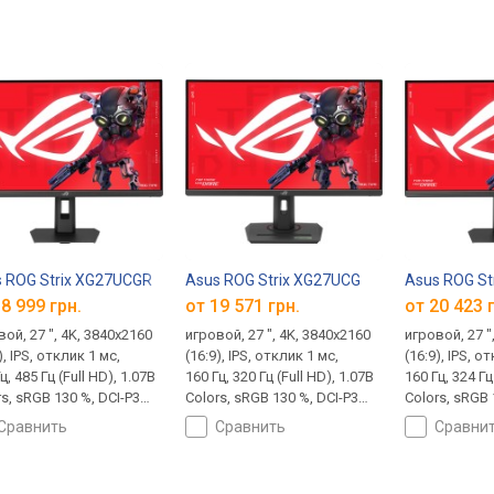
 ROG Strix XG27UCGR
Asus ROG Strix XG27UCG
Asus ROG St
8 999 грн.
от 19 571 грн.
от 20 423 
ой, 27 ", 4K, 3840x2160
игровой, 27 ", 4K, 3840x2160
игровой, 27 "
), IPS, отклик 1 мс,
(16:9), IPS, отклик 1 мс,
(16:9), IPS, о
ц, 485 Гц (Full HD), 1.07B
160 Гц, 320 Гц (Full HD), 1.07B
160 Гц, 324 Гц
s, sRGB 130 %, DCI-P3
Colors, sRGB 130 %, DCI-P3
Colors, sRGB 
 HDMI, v 2.1, DisplayPort,
95 %, HDMI, v 2.1, DisplayPort,
95 %, HDMI, v 
сравнить
сравнить
сравни
C (DP Alt Mode), Power
USB-C (DP Alt Mode), Power
USB-C (DP Al
very, AMD FreeSync
Delivery, AMD FreeSync
Delivery, AMD
ium, NVIDIA G-Sync
Premium, NVIDIA G-Sync
Premium, NVI