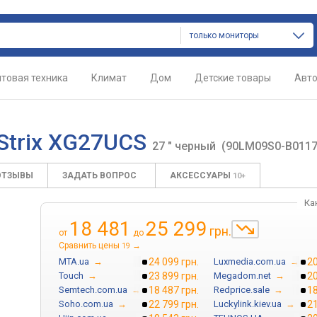
только мониторы
товая техника
Климат
Дом
Детские товары
Авт
Strix XG27UCS
27 " черный
(90LM09S0-B0117
ОТЗЫВЫ
ЗАДАТЬ ВОПРОС
АКСЕССУАРЫ
10+
Ка
18 481
25 299
грн.
от
до
Сравнить цены
→
19
MTA.ua
→
24 099 грн.
Luxmedia.com.ua
→
20
Touch
→
23 899 грн.
Megadom.net
→
20
Semtech.com.ua
→
18 487 грн.
Redprice.sale
→
18
Soho.com.ua
→
22 799 грн.
Luckylink.kiev.ua
→
21