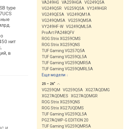
VA249HG
VA259HGA
VG249Q5A
SB type
VG249Q5R
VG259Q5A
VY249HGR
27UCS
VG249QE5A
VG249QM1A
ьные
VG249QM5A
VG259QM5A
млрд.
VY249HF-W
VG249QML5A
ProArt PA248QFV
но
ROG Strix XG259CMS
450 нит
ROG Strix XG259QNS
,
TUF Gaming VG257Q5A
ий, в
TUF Gaming VG259QL5A
TUF Gaming VG259QMR5A
TUF Gaming VG259QMRL5A
Еще модели
↓
25 –
26"
VG259QM
VG259Q5A
XG27AQDMG
XG27AQDMES
XG27AQDMGR
ROG Strix XG259QNS
ROG Strix XG27UQDMS
TUF Gaming VG259QL5A
PG27AQWP-G EDITION 20
TUF Gaming VG259QMR5A
nc и