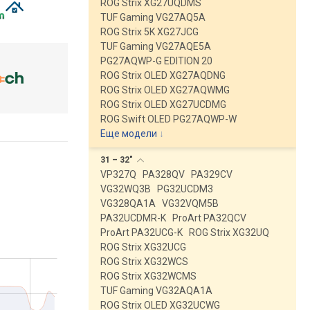
ROG Strix XG27UQDMS
TUF Gaming VG27AQ5A
ROG Strix 5K XG27JCG
TUF Gaming VG27AQE5A
PG27AQWP-G EDITION 20
ROG Strix OLED XG27AQDNG
ROG Strix OLED XG27AQWMG
ROG Strix OLED XG27UCDMG
ROG Swift OLED PG27AQWP-W
Еще модели
↓
31 –
32"
VP327Q
PA328QV
PA329CV
VG32WQ3B
PG32UCDM3
VG328QA1A
VG32VQM5B
PA32UCDMR-K
ProArt PA32QCV
ProArt PA32UCG-K
ROG Strix XG32UQ
ROG Strix XG32UCG
ROG Strix XG32WCS
ROG Strix XG32WCMS
TUF Gaming VG32AQA1A
ROG Strix OLED XG32UCWG