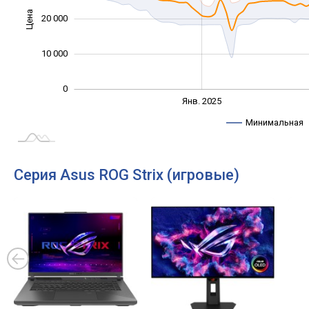
Цена
20 000
10 000
10 000
0
Янв. 2027
Июль
Янв. 2025
L
Минимальная
Серия Asus ROG Strix (игровые)