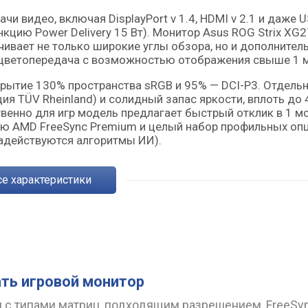
 видео, включая DisplayPort v 1.4, HDMI v 2.1 и даже U
нкцию Power Delivery 15 Вт). Монитор Asus ROG Strix XG
ечивает не только широкие углы обзора, но и дополнител
я цветопередача с возможностью отображения свыше 1 
рытие 130% пространства sRGB и 95% — DCI-P3. Отдель
я TÜV Rheinland) и солидный запас яркости, вплоть до 
венно для игр модель предлагает быстрый отклик в 1 мс
ию AMD FreeSync Premium и целый набор профильных опц
задействуются алгоритмы ИИ).
Все характеристики
ть игровой монитор
 с типами матриц, подходящим разрешением, FreeSy