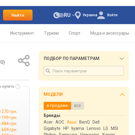
RU
Найти
Украина
Войти
о
Инструмент
Туризм
Спорт
Мода и аксессуары
ПОДБОР ПО ПАРАМЕТРАМ
0)
к купить
МОДЕЛИ
в продаже
все
 270 грн.
Бренды
 199 грн.
Acer
AOC
Asus
BenQ
Dell
 484 грн.
Gigabyte
HP
Iiyama
Lenovo
LG
MSI
 604 грн.
Philips
Samsung
Viewsonic
Xiaomi