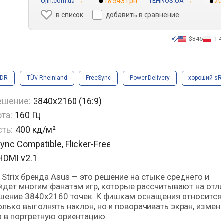
Ujin.com.ua
→
18 543 грн.
TEHNOS.UA
→
20
в список
добавить в сравнение
$345
1 
DR
TÜV Rheinland
FreeSync
Power Delivery
хороший s
ешение:
3840x2160 (16:9)
та:
160 Гц
ть:
400 кд/м²
nc Compatible, Flicker-Free
 HDMI v2.1
йдет многим фанатам игр, которые рассчитывают на от
решение 3840x2160 точек. К фишкам оснащения относитс
олько выполнять наклон, но и поворачивать экран, измен
о в портретную ориентацию.