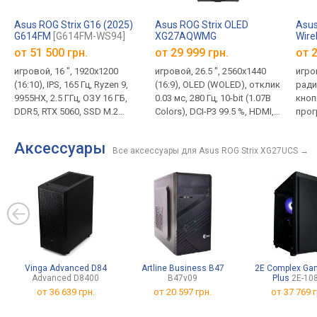
Asus ROG Strix G16 (2025)
Asus ROG Strix OLED
Asus
G614FM
[G614FM-WS94]
XG27AQWMG
Wire
от
51 500 грн.
от 29 999 грн.
от 2
игровой, 16 ", 1920x1200
игровой, 26.5 ", 2560x1440
игро
(16:10), IPS, 165 Гц, Ryzen 9,
(16:9), OLED (WOLED), отклик
радио
9955HX, 2.5 ГГц, ОЗУ 16 ГБ,
0.03 мс, 280 Гц, 10-bit (1.07B
кнопк
DDR5, RTX 5060, SSD M.2
Colors), DCI-P3 99.5 %, HDMI, v
прог
NVMe, 1 ТБ, Win 11 Home,
2.1, DisplayPort, ХАБ: USB-A
коле
USB-A 10Gbps, USB-C 40G
2x5Gbps, AMD FreeSync
меха
Аксессуары
Все аксессуары для Asus ROG Strix XG27UCS
→
(USB4), Wi-Fi 6E, поддержка
Premium Pro, NVIDIA G-Sync
70 м
VR, быстрая зарядка, 2.5 кг
Compatible, VESA Adaptive-
сенс
Sync, HDR, TÜV Rheinland
618 
Vinga Advanced D84
Artline Business B47
2E Complex Ga
Advanced D8400
B47v09
Plus
2E-10
от
36 639 грн.
от
20 597 грн.
от
37 769 г