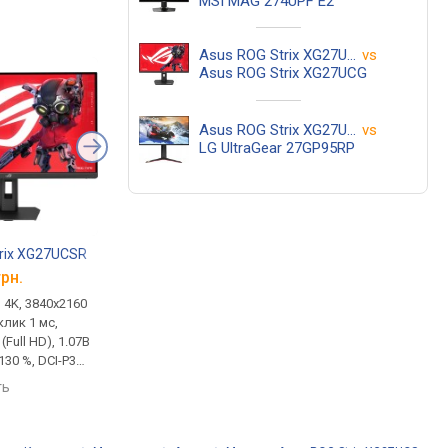
MSI MAG 274UPF E2
Asus ROG Strix XG27UCS
vs
Asus ROG Strix XG27UCG
Asus ROG Strix XG27UCS
vs
LG UltraGear 27GP95RP
rix XG27UCSR
Viewsonic XG275D1-4K
Gigabyte G27UP
грн.
от 21 874 грн.
от 18 423 грн.
, 4K, 3840x2160
игровой, 26.9 ", 4K, 3840x2160
игровой, 27 ", 4K, 38
тклик 1 мс,
(16:9), IPS, MPRT 0.5 мс,
(16:9), IPS, отклик 1 м
 (Full HD), 1.07B
160 Гц, 320 Гц (Full HD), 8-bit +
160 Гц, 320 Гц (Full HD
130 %, DCI-P3
FRC (1.07B Colors), sRGB
Colors, sRGB 129 %, D
2.1, DisplayPort,
128 %, DCI-P3 94 %, HDMI, v
95 %, HDMI, v 2.1, Disp
ть
сравнить
сравнить
t Mode), Power
2.1, DisplayPort, USB-C (DP Alt
USB-C (DP Alt Mode),
 FreeSync
Mode), Power Delivery,
Delivery, AMD FreeSyn
DIA G-Sync
динамики, AMD FreeSync
Premium, NVIDIA G-Sy