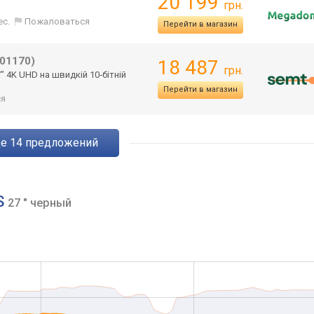
20 199
грн.
ес.
Пожаловаться
Перейти в магазин
01170)
18 487
грн.
7" 4K UHD на швидкій 10‑бітній
Перейти в магазин
ся
ще
14
предложений
S
27 " черный