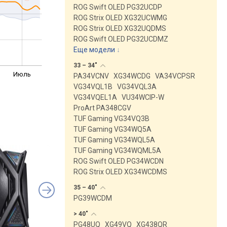
ROG Swift OLED PG32UCDP
ROG Strix OLED XG32UCWMG
ROG Strix OLED XG32UQDMS
ROG Swift OLED PG32UCDMZ
Еще модели
↓
33 –
34"
Июль
PA34VCNV
XG34WCDG
VA34VCPSR
VG34VQL1B
VG34VQL3A
VG34VQEL1A
VU34WCIP-W
ProArt PA348CGV
TUF Gaming VG34VQ3B
TUF Gaming VG34WQ5A
TUF Gaming VG34WQL5A
TUF Gaming VG34WQML5A
ROG Swift OLED PG34WCDN
ROG Strix OLED XG34WCDMS
35 –
40"
PG39WCDM
>
40"
PG48UQ
XG49VQ
XG438QR