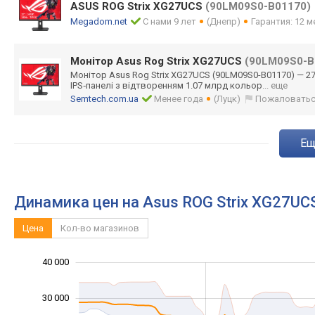
ASUS ROG Strix XG27UCS
(90LM09S0-B01170)
Megadom.net
С нами 9 лет
(Днепр)
Гарантия: 12 м
Монітор Asus Rog Strix XG27UCS
(90LM09S0-B
Монітор Asus Rog Strix XG27UCS (90LM09S0-B0117
0) — 2
IPS‑панелі з відтворенням 1.07 млрд кольор
... еще
Semtech.com.ua
Менее года
(Луцк)
Пожаловать
e
Динамика цен на Asus ROG Strix XG27UC
Цена
Кол-во магазинов
40 000
-10 000
-20 000
15 000
25 000
50 000
-5 000
5 000
30 000