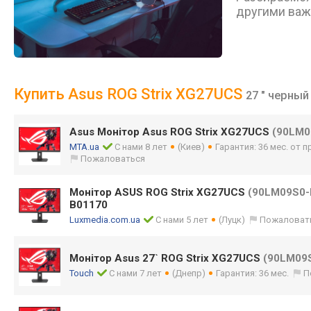
другими важ
Купить Asus ROG Strix XG27UCS
27 " черный
Asus Монітор Asus ROG Strix XG27UCS
(90LM0
MTA.ua
С нами 8 лет
(Киев)
Гарантия: 36 мес. от 
Пожаловаться
Монітор ASUS ROG Strix XG27UCS
(90LM09S0-
B01170
Luxmedia.com.ua
С нами 5 лет
(Луцк)
Пожаловат
Монітор Asus 27` ROG Strix XG27UCS
(90LM09
Touch
С нами 7 лет
(Днепр)
Гарантия: 36 мес.
П