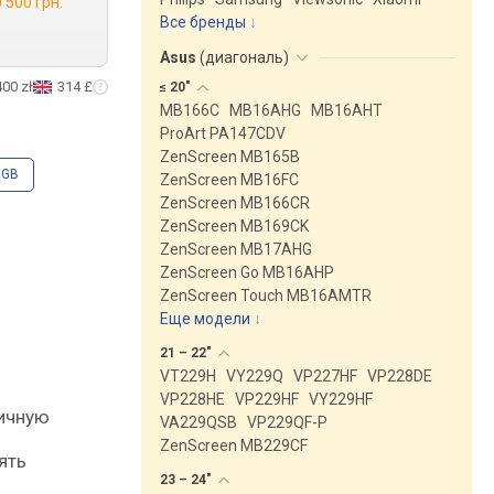
 500 грн.
Все бренды
Asus
(
диагональ
)
400 zł
314 £
≤
20"
MB166C
MB16AHG
MB16AHT
ProArt PA147CDV
ZenScreen MB165B
RGB
ZenScreen MB16FC
ZenScreen MB166CR
ZenScreen MB169CK
ZenScreen MB17AHG
ZenScreen Go MB16AHP
ZenScreen Touch MB16AMTR
Еще модели
↓
21 –
22"
VT229H
VY229Q
VP227HF
VP228DE
VP228HE
VP229HF
VY229HF
личную
VA229QSB
VP229QF-P
я
ZenScreen MB229CF
ять
23 –
24"