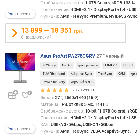
Отображение цветов:
1.07B Colors, sRGB 133 %,
е
Подключение:
HDMI v2.1 • DisplayPort v1.4 • US
н
Спросить
Функции:
AMD FreeSync Premium, NVIDIA G-Sync 
и
я
13 899 — 18 351
грн.
п
8 предложений
о
к
о
Asus ProArt PA278CGRV
27 " черный
л
2026 год
ProArt
для графики
HDMI 2.1
USB-C
и
ч
TÜV Rheinland
Adaptive-Sync
FreeSync
KVM
дин
е
Power Delivery
хороший sRGB
с
5.0 /
1
отзыв
т
Экран:
27 ", 2560x1440 (16:9)
в
Матрица:
IPS, отклик 5 мс, 144 Гц
у
Отображение цветов:
10-bit (1.07B Colors), sRG
п
Подключение:
HDMI v2.1 • DisplayPort v1.4 • US
р
ХАБ:
USB-A 3x5Gbps, USB-C 1x5Gbps
е
Спросить
Функции:
AMD FreeSync, VESA Adaptive-Sync, HDR
д