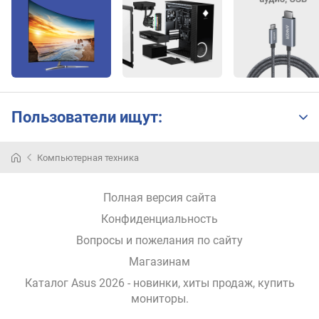
i
n
i
H
D
M
I
Пользователи ищут:
и
н
Компьютерная техника
Тайваньская
т
компания
е
Asus
р
Полная версия сайта
—
ф
крупный
Конфиденциальность
е
производитель
й
Вопросы и пожелания по сайту
компьютерной
с
Магазинам
техники.
U
На
S
Каталог Asus 2026
- новинки, хиты продаж,
купить
рынке
B
мониторы
.
Украины
-