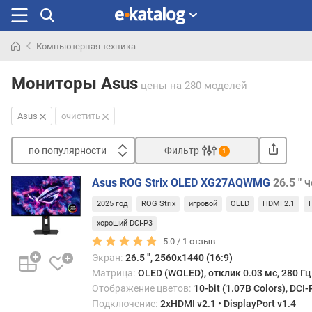
Компьютерная техника
Искали
раньше
Мониторы Asus
цены
на 280 моделей
Asus
очистить
по популярности
Фильтр
1
Сортировать
Asus ROG Strix OLED XG27AQWMG
26.5 " 
п
2025 год
ROG Strix
игровой
OLED
HDMI 2.1
о
п
хороший DCI-P3
о
5.0 /
1
отзыв
п
Экран:
26.5 ", 2560x1440 (16:9)
у
Матрица:
OLED (WOLED), отклик 0.03 мс, 280 Гц
л
Отображение цветов:
10-bit (1.07B Colors), DCI-
я
Подключение:
2xHDMI v2.1 • DisplayPort v1.4
р