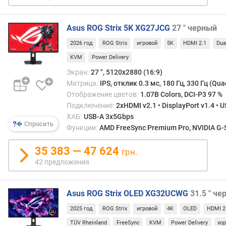
в
р
е
Asus ROG Strix 5K XG27JCG
27 " черный
м
я
2026 год
ROG Strix
игровой
5K
HDMI 2.1
Dua
о
KVM
Power Delivery
т
Экран:
27 ", 5120x2880 (16:9)
к
Матрица:
IPS, отклик 0.3 мс, 180 Гц, 330 Гц (Qu
л
Отображение цветов:
1.07B Colors, DCI-P3 97 %
и
Подключение:
2xHDMI v2.1 • DisplayPort v1.4 • 
к
а
ХАБ:
USB-A 3x5Gbps
Спросить
(
Функции:
AMD FreeSync Premium Pro, NVIDIA G-S
M
P
35 383 — 47 624
грн.
R
42 предложения
T
)
(
Asus ROG Strix OLED XG32UCWG
31.5 " ч
м
2025 год
ROG Strix
игровой
4K
OLED
HDMI 2
с
)
TÜV Rheinland
FreeSync
KVM
Power Delivery
хо