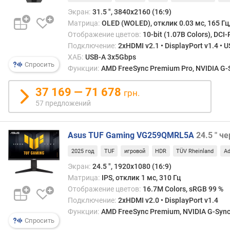
Экран:
31.5 ", 3840x2160 (16:9)
с
Матрица:
OLED (WOLED), отклик 0.03 мс, 165 Гц, 
т
Отображение цветов:
10-bit (1.07B Colors), DCI-
а
Подключение:
2xHDMI v2.1 • DisplayPort v1.4 • 
т
ХАБ:
USB-A 3x5Gbps
и
Спросить
Функции:
AMD FreeSync Premium Pro, NVIDIA G-S
ч
е
37 169 — 71 678
грн.
с
57 предложений
к
а
я
Asus TUF Gaming VG259QMRL5A
24.5 " ч
к
о
2025 год
TUF
игровой
HDR
TÜV Rheinland
Ad
н
Экран:
24.5 ", 1920x1080 (16:9)
т
Матрица:
IPS, отклик 1 мс, 310 Гц
р
Отображение цветов:
16.7M Colors, sRGB 99 %
а
Подключение:
2xHDMI v2.0 • DisplayPort v1.4
с
Функции:
AMD FreeSync Premium, NVIDIA G-Sync 
т
Спросить
н