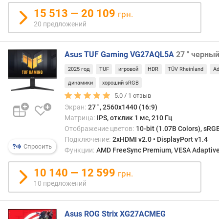
л
15 513 — 20 109
о
грн.
ж
20 предложений
е
н
и
Asus TUF Gaming VG27AQL5A
27 " черны
й
2025 год
TUF
игровой
HDR
TÜV Rheinland
Ad
динамики
хороший sRGB
д
5.0 /
1
отзыв
и
Экран:
27 ", 2560x1440 (16:9)
а
Матрица:
IPS, отклик 1 мс, 210 Гц
г
Отображение цветов:
10-bit (1.07B Colors), sRG
о
Подключение:
2xHDMI v2.0 • DisplayPort v1.4
н
Спросить
Функции:
AMD FreeSync Premium, VESA Adaptive-
а
л
10 140 — 12 599
грн.
ь
10 предложений
(
"
)
Asus ROG Strix XG27ACMEG