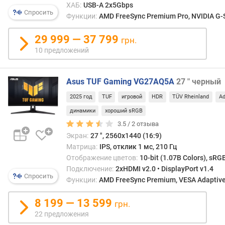
ХАБ:
USB-A 2x5Gbps
н
Спросить
Функции:
AMD FreeSync Premium Pro, NVIDIA G-S
о
с
29 999 — 37 799
грн.
т
и
10 предложений
о
Asus TUF Gaming VG27AQ5A
27 " черный
т
д
2025 год
TUF
игровой
HDR
TÜV Rheinland
Ad
е
динамики
хороший sRGB
ш
е
3.5 /
2
отзыва
в
Экран:
27 ", 2560x1440 (16:9)
ы
Матрица:
IPS, отклик 1 мс, 210 Гц
х
Отображение цветов:
10-bit (1.07B Colors), sRG
к
Подключение:
2xHDMI v2.0 • DisplayPort v1.4
д
Спросить
Функции:
AMD FreeSync Premium, VESA Adaptive-
о
р
8 199 — 13 599
грн.
о
22 предложения
г