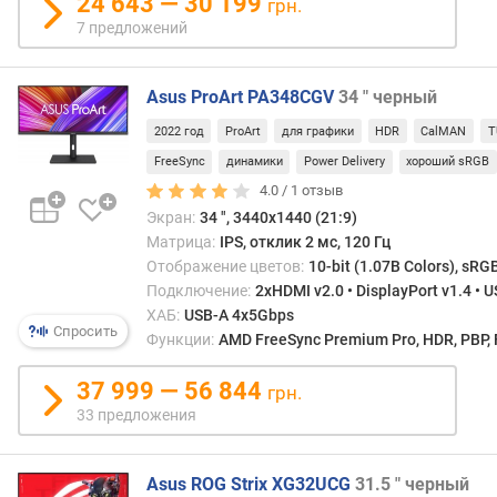
24 643 — 30 199
т
грн.
к
7 предложений
л
и
к
Asus ProArt PA348CGV
34 " черный
а
2022 год
ProArt
для графики
HDR
CalMAN
T
(
G
FreeSync
динамики
Power Delivery
хороший sRGB
t
4.0 /
1
отзыв
G
Экран:
34 ", 3440x1440 (21:9)
)
Матрица:
IPS, отклик 2 мс, 120 Гц
(
Отображение цветов:
10-bit (1.07B Colors), sRG
м
Подключение:
2xHDMI v2.0 • DisplayPort v1.4 • 
с
ХАБ:
USB-A 4x5Gbps
)
Спросить
Функции:
AMD FreeSync Premium Pro, HDR, PBP, F
я
37 999 — 56 844
грн.
р
33 предложения
к
о
с
Asus ROG Strix XG32UCG
31.5 " черный
т