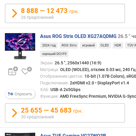
о
с
8 888 — 12 473
грн.
т
26 предложений
ь
г
Asus ROG Strix OLED XG27AQDMG
26.5 " 
л
2024 год
ROG Strix
игровой
OLED
HDR
TÜV R
у
б
хороший DCI-P3
и
Экран:
26.5 ", 2560x1440 (16:9)
н
Матрица:
OLED (WOLED), отклик 0.03 мс, 240 Гц
а
Отображение цветов:
10-bit (1.07B Colors), sRG
ц
Подключение:
2xHDMI v2.0 • DisplayPort v1.4
в
ХАБ:
USB-A 2x5Gbps
е
Спросить
Функции:
AMD FreeSync Premium, NVIDIA G-Sync 
т
а
25 655 — 45 683
грн.
ц
30 предложений
в
е
т
Asus TUF Gaming VG27WQ3B