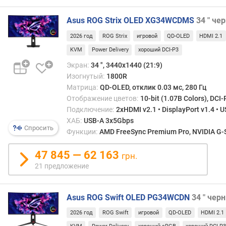
и
м
Asus ROG Strix OLED XG34WCDMS
34 " че
о
2026 год
ROG Strix
игровой
QD-OLED
HDMI 2.1
т
KVM
Power Delivery
хороший DCI-P3
д
Экран:
34 ", 3440x1440 (21:9)
о
Изогнутый:
1800R
р
Матрица:
QD-OLED, отклик 0.03 мс, 280 Гц
о
Отображение цветов:
10-bit (1.07B Colors), DCI-
г
Подключение:
2xHDMI v2.1 • DisplayPort v1.4 • 
и
х
ХАБ:
USB-A 3x5Gbps
Спросить
к
Функции:
AMD FreeSync Premium Pro, NVIDIA G-Sy
д
е
47 845 — 62 163
грн.
ш
21 предложение
е
в
ы
Asus ROG Swift OLED PG34WCDN
34 " чер
м
2026 год
ROG Swift
игровой
QD-OLED
HDMI 2.1