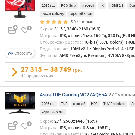
ь
2025 год
ROG Strix
игровой
4K
HDMI 2.1
Dua
(
Power Delivery
хороший sRGB
к
5.0 /
1
отзыв
д
Экран:
31.5 ", 3840x2160 (16:9)
/
Матрица:
IPS, отклик 1 мс, 160 Гц, 320 Гц (Full H
м
²
Отображение цветов:
10-bit (1.07B Colors), sRG
)
Подключение:
HDMI v2.1 • DisplayPort v1.4 • US
Спросить
Функции:
AMD FreeSync Premium, NVIDIA G-Sync C
и
з
27 315 — 38 749
грн.
о
44 предложения
г
н
у
Asus TUF Gaming VG27AQE5A
27 " черны
т
2026 год
TUF
игровой
HDR
TÜV Rheinland
Ad
ы
й
хороший sRGB
э
Экран:
27 ", 2560x1440 (16:9)
к
Матрица:
IPS, отклик 0.3 мс, 165 Гц
р
Отображение цветов:
16.7M Colors, sRGB 120 %,