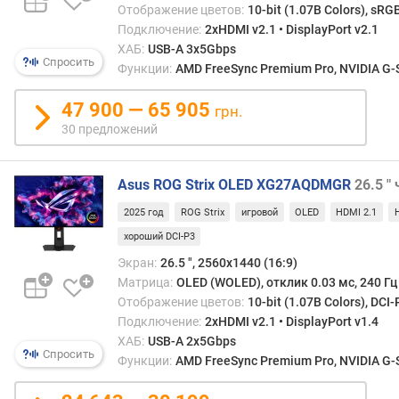
м
Отображение цветов:
10-bit (1.07B Colors), sRG
е
Подключение:
2xHDMI v2.1 • DisplayPort v2.1
р
ХАБ:
USB-A 3x5Gbps
Спросить
п
Функции:
AMD FreeSync Premium Pro, NVIDIA G-S
и
к
47 900 — 65 905
грн.
с
30 предложений
е
л
я
Asus ROG Strix OLED XG27AQDMGR
26.5 "
(
м
2025 год
ROG Strix
игровой
OLED
HDMI 2.1
м
хороший DCI-P3
)
Экран:
26.5 ", 2560x1440 (16:9)
Матрица:
OLED (WOLED), отклик 0.03 мс, 240 Гц
в
Отображение цветов:
10-bit (1.07B Colors), DCI-
р
Подключение:
2xHDMI v2.1 • DisplayPort v1.4
е
ХАБ:
USB-A 2x5Gbps
м
Спросить
Функции:
AMD FreeSync Premium Pro, NVIDIA G-S
я
о