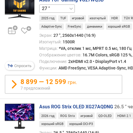
о
31.5 "
в
о
2025 год
TUF
игровой
изогнутый
HDR
TÜV R
й
Adaptive-Sync
FreeSync
динамики
хороший sRGB
о
Экран:
27 ", 2560x1440 (16:9)
х
Изогнутый:
1500R
в
Матрица:
*VA, отклик 1 мс, MPRT 0.5 мс, 180 Гц
а
Отображение цветов:
16.7M Colors, sRGB 125 %,
т
(
Подключение:
2xHDMI v2.0 • DisplayPort v1.4
Спросить
N
Функции:
AMD FreeSync, VESA Adaptive-Sync, HDR
T
S
8 899 — 12 599
грн.
C
7 предложений
)
(
%
Asus ROG Strix OLED XG27AQDNG
26.5 " 
)
2026 год
ROG Strix
игровой
QD-OLED
HDMI 2.1
ц
хороший sRGB
хороший DCI-P3
в
Экран:
26.5 ", 2560x1440 (16:9)