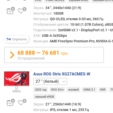
п
KVM
Power Delivery
хороший sRGB
хороший DCI-P
о
Экран:
34 ", 3440x1440 (21:9)
о
Изогнутый:
1800R
т
Матрица:
QD-OLED, отклик 0.03 мс, 360 Гц
з
Отображение цветов:
10-bit (1.07B Colors), sRG
ы
Подключение:
2xHDMI v2.1 • DisplayPort v2.1 • 
в
ХАБ:
USB-A 3x5Gbps
а
Спросить
Функции:
AMD FreeSync Premium Pro, NVIDIA G-Sy
м
68 888 — 76 681
п
грн.
о
20 предложений
д
а
Asus ROG Strix XG27ACMES-W
т
е
27 "
д
о
2025 год
ROG Strix
игровой
HDMI 2.1
HDR
T
б
хороший sRGB
а
Экран:
27 ", 2560x1440 (16:9)
в
Матрица:
IPS, отклик 1 мс, 255 Гц
л