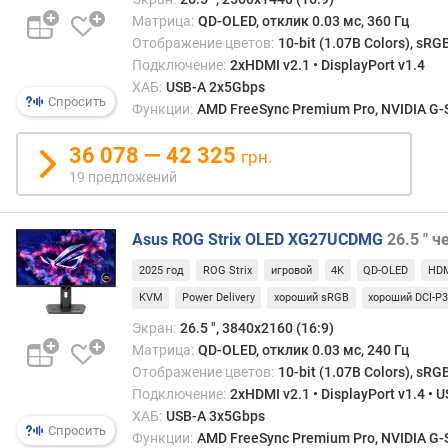
е
Матрица:
QD-OLED, отклик 0.03 мс, 360 Гц
т
Отображение цветов:
10-bit (1.07B Colors), sRG
о
Подключение:
2xHDMI v2.1 • DisplayPort v1.4
в
ХАБ:
USB-A 2x5Gbps
о
Спросить
Функции:
AMD FreeSync Premium Pro, NVIDIA G-S
й
о
36 078 — 42 325
грн.
х
19 предложений
в
а
т
Asus ROG Strix OLED XG27UCDMG
26.5 " 
(
s
2025 год
ROG Strix
игровой
4K
QD-OLED
HDM
R
KVM
Power Delivery
хороший sRGB
хороший DCI-P
G
B
Экран:
26.5 ", 3840x2160 (16:9)
)
Матрица:
QD-OLED, отклик 0.03 мс, 240 Гц
(
Отображение цветов:
10-bit (1.07B Colors), sRG
%
Подключение:
2xHDMI v2.1 • DisplayPort v1.4 • 
)
ХАБ:
USB-A 3x5Gbps
Спросить
Функции:
AMD FreeSync Premium Pro, NVIDIA G-Sy