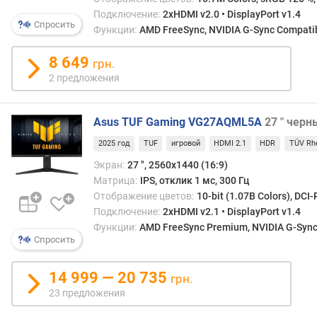
а
Подключение:
2xHDMI v2.0 • DisplayPort v1.4
н
Спросить
Функции:
AMD FreeSync, NVIDIA G-Sync Compatibl
т
8 649
и
грн.
п
2 предложения
м
а
Asus TUF Gaming VG27AQML5A
27 " черн
т
р
2025 год
TUF
игровой
HDMI 2.1
HDR
TÜV Rhe
и
Экран:
27 ", 2560x1440 (16:9)
ц
Матрица:
IPS, отклик 1 мс, 300 Гц
ы
Отображение цветов:
10-bit (1.07B Colors), DCI-
п
Подключение:
2xHDMI v2.1 • DisplayPort v1.4
о
Функции:
AMD FreeSync Premium, NVIDIA G-Sync 
к
Спросить
р
ы
14 999 — 20 735
грн.
т
23 предложения
и
е