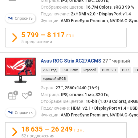
Матрица:
IPS, отклик 1 мс, 200 Гц
т
Отображение цветов:
16.7M Colors, sRGB 99 %
о
Подключение:
2xHDMI v2.0 • DisplayPort v1.4
т
Спросить
Функции:
AMD FreeSync Premium, NVIDIA G-Sync 
а
к
5 799 — 8 117
грн.
а
д
5 предложений
р
о
Asus ROG Strix XG27ACMS
27 " черный
в
(
2025 год
ROG Strix
игровой
HDMI 2.1
HDR
T
D
хороший sRGB
u
a
Экран:
27 ", 2560x1440 (16:9)
l
Матрица:
IPS, отклик 1 мс, 320 Гц
M
Отображение цветов:
10-bit (1.07B Colors), sRG
o
Подключение:
HDMI v2.1 • DisplayPort v1.4 • US
d
Спросить
Функции:
AMD FreeSync Premium, NVIDIA G-Sync 
e
)
18 635 — 26 249
грн.
52 предложения