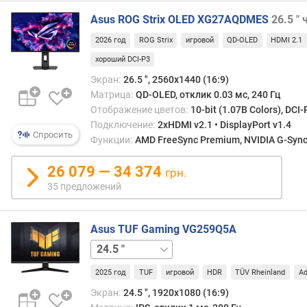
э
Asus ROG Strix OLED XG27AQDMES
26.5 "
к
р
2026 год
ROG Strix
игровой
QD-OLED
HDMI 2.1
а
хороший DCI-P3
н
Экран:
26.5 ", 2560x1440 (16:9)
а
Матрица:
QD-OLED, отклик 0.03 мс, 240 Гц
Отображение цветов:
10-bit (1.07B Colors), DCI-
р
Подключение:
2xHDMI v2.1 • DisplayPort v1.4
а
Спросить
Функции:
AMD FreeSync Premium, NVIDIA G-Sync 
з
р
26 079 — 34 374
е
грн.
ш
35 предложений
е
н
и
Asus TUF Gaming VG259Q5A
е
23.8 "
27 "
ч
2025 год
TUF
игровой
HDR
TÜV Rheinland
Ad
а
Экран:
24.5 ", 1920x1080 (16:9)
с