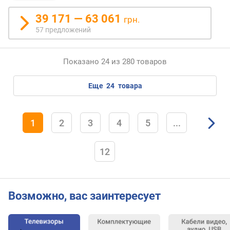
M
i
39 171 — 63 061
грн.
n
57 предложений
i
D
i
Показано 24 из 280 товаров
s
p
еще
24
товара
l
a
y
P
1
2
3
4
5
...
o
r
12
t
H
D
Возможно, вас заинтересует
M
I
M