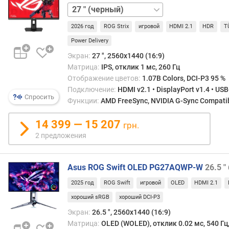
27 "
ч
а
2026 год
ROG Strix
игровой
HDMI 2.1
HDR
T
с
т
Power Delivery
о
Экран:
27 ", 2560x1440 (16:9)
т
Матрица:
IPS, отклик 1 мс, 260 Гц
а
Отображение цветов:
1.07B Colors, DCI-P3 95 %
к
Подключение:
HDMI v2.1 • DisplayPort v1.4 • US
а
Спросить
Функции:
AMD FreeSync, NVIDIA G-Sync Compatibl
д
р
14 399 — 15 207
грн.
о
2 предложения
в
(
Г
Asus ROG Swift OLED PG27AQWP-W
26.5 "
ц
)
2025 год
ROG Swift
игровой
OLED
HDMI 2.1
хороший sRGB
хороший DCI-P3
р
а
Экран:
26.5 ", 2560x1440 (16:9)
з
Матрица:
OLED (WOLED), отклик 0.02 мс, 540 Гц,