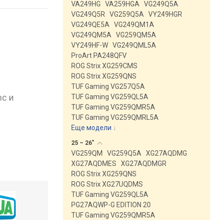
VA249HG
VA259HGA
VG249Q5A
VG249Q5R
VG259Q5A
VY249HGR
VG249QE5A
VG249QM1A
VG249QM5A
VG259QM5A
VY249HF-W
VG249QML5A
ProArt PA248QFV
ROG Strix XG259CMS
ROG Strix XG259QNS
TUF Gaming VG257Q5A
nc и
TUF Gaming VG259QL5A
TUF Gaming VG259QMR5A
TUF Gaming VG259QMRL5A
Еще модели
↓
25 –
26"
VG259QM
VG259Q5A
XG27AQDMG
XG27AQDMES
XG27AQDMGR
ROG Strix XG259QNS
ROG Strix XG27UQDMS
TUF Gaming VG259QL5A
PG27AQWP-G EDITION 20
TUF Gaming VG259QMR5A