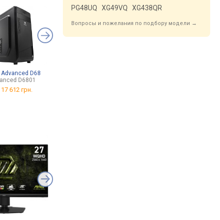
Rheinland
PG48UQ
XG49VQ
XG438QR
Вопросы и пожелания по подбору модели →
 Advanced D68
Artline Business B43
Mealux MA10-1
anced D6801
B43v05
от 1 490 грн.
т
17 612 грн.
от
16 200 грн.