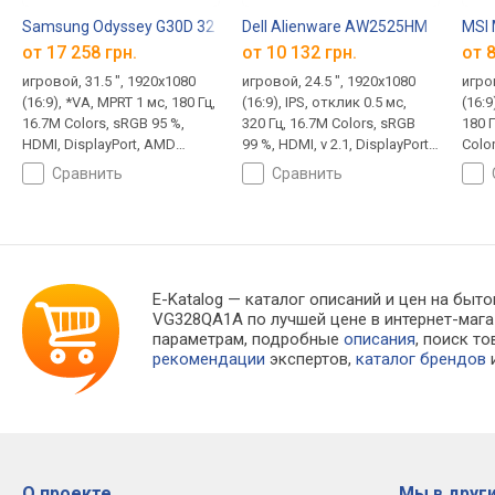
Samsung Odyssey G30D 32
Dell Alienware AW2525HM
MSI
от 17 258 грн.
от 10 132 грн.
от 8
игровой, 31.5 ", 1920x1080
игровой, 24.5 ", 1920x1080
игро
(16:9), *VA, MPRT 1 мс, 180 Гц,
(16:9), IPS, отклик 0.5 мс,
(16:9
16.7M Colors, sRGB 95 %,
320 Гц, 16.7M Colors, sRGB
180 Г
HDMI, DisplayPort, AMD
99 %, HDMI, v 2.1, DisplayPort,
Color
FreeSync, HDR
ХАБ: USB-A 2x5Gbps, AMD
78 %,
сравнить
сравнить
FreeSync Premium, NVIDIA G-
Adap
Sync Compatible, VESA
Rhei
Adaptive-Sync, HDR
E-Katalog
— каталог описаний и цен на быто
VG328QA1A по лучшей цене в интернет-маг
параметрам, подробные
описания
, поиск т
рекомендации
экспертов,
каталог брендов
и
О проекте
Мы в други