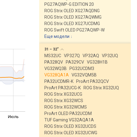
PG27AQWP-G EDITION 20
ROG Strix OLED XG27AQDNG
ROG Strix OLED XG27AQWMG
ROG Strix OLED XG27UCDMG
ROG Swift OLED PG27AQWP-W
Еще модели
↓
31 –
32"
MS32UC
VP327Q
VP32AQ
VP32UQ
PA328QV
PA329CV
VG328H1B
VG32WQ3B
PG32UCDM3
VG328QA1A
VG32VQM5B
PA32UCDMR-K
ProArt PA32QCV
ProArt PA32UCG-K
ROG Strix XG32UQ
ROG Strix XG32UCG
ROG Strix XG32WCS
ROG Strix XG32WCMS
ProArt OLED PA32UCDM
Июль
TUF Gaming VG32AQA1A
ROG Strix OLED XG32UCDS
ROG Strix OLED XG32UCWG