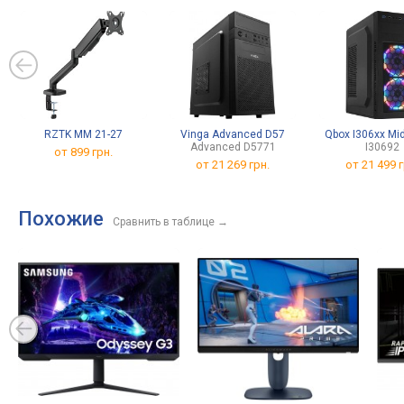
Rheinland
RZTK MM 21-27
Vinga Advanced D57
Qbox I306xx Mid
Advanced D5771
I30692
от 899 грн.
от
21 269 грн.
от
21 499 г
Похожие
Сравнить в таблице
→