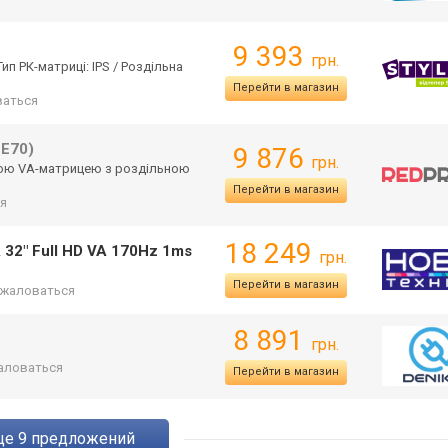
9 393
грн.
п РК-матриці: IPS / Роздільна
Перейти в магазин
аться
E70)
9 876
грн.
ою VA-матрицею з роздільною
Перейти в магазин
я
18 249
32" Full HD VA 170Hz 1ms
грн.
Перейти в магазин
жаловаться
8 891
грн.
аловаться
Перейти в магазин
eще
9
предложений