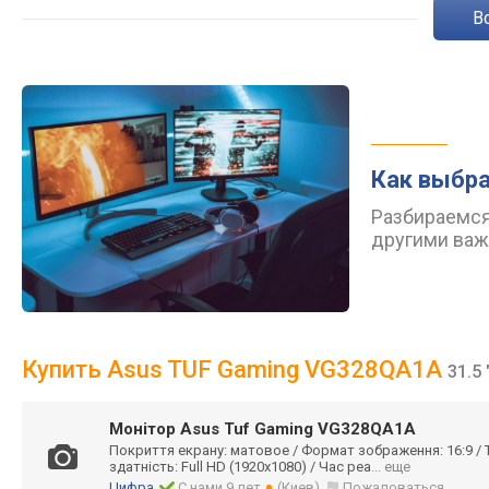
Как выбра
Разбираемся
другими важ
Купить Asus TUF Gaming VG328QA1A
31.5
Монітор Asus Tuf Gaming VG328QA1A
Покриття екрану: матовое / Формат зображення: 16:9 / Ти
здатність: Full HD (1920x1080) / Час реа
... еще
Цифра
С нами 9 лет
(Киев)
Пожаловаться