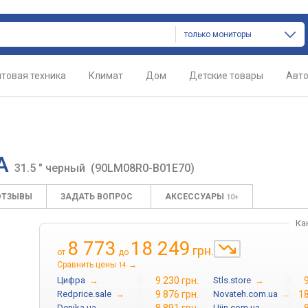
только мониторы
товая техника
Климат
Дом
Детские товары
Авт
1A
31.5 " черный
(90LM08R0-B01E70)
ОТЗЫВЫ
ЗАДАТЬ ВОПРОС
АКСЕССУАРЫ
10+
Ка
8 773
18 249
грн.
от
до
Сравнить цены
→
14
Цифра
→
9 230 грн.
Stls.store
→
Redprice.sale
→
9 876 грн.
Novateh.com.ua
→
18
Denika.ua
→
Ujin.com.ua
→