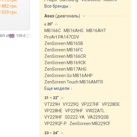
8 773 грн.
9 882 грн.
Все бренды
 559 грн.
Asus
(
диагональ
)
≤
20"
MB166C
MB16AHG
MB16AHT
839 zł
159 £
ProArt PA147CDV
ZenScreen MB165B
ZenScreen MB16FC
ZenScreen MB166CR
ZenScreen MB169CK
ZenScreen MB17AHG
ZenScreen Go MB16AHP
ZenScreen Touch MB16AMTR
Еще модели
↓
21 –
22"
VT229H
VY229Q
VP227HF
VP228DE
VP228HE
VP229HF
VW22ATL
VY229HF
SD222-YA
VA229QSB
VP229QF-P
ZenScreen MB229CF
23 –
24"