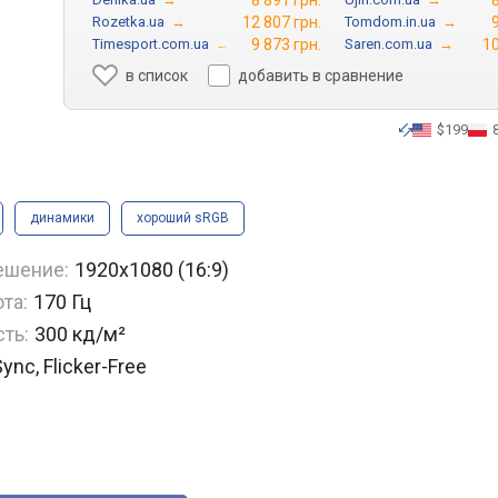
8 891 грн.
Rozetka.ua
→
12 807 грн.
Tomdom.in.ua
→
Timesport.com.ua
→
9 873 грн.
Saren.com.ua
→
10
в список
добавить в сравнение
$199
динамики
хороший sRGB
ешение:
1920x1080 (16:9)
та:
170 Гц
ть:
300 кд/м²
nc, Flicker-Free