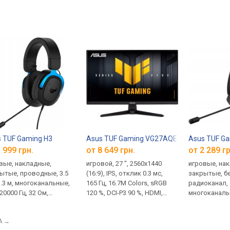
 TUF Gaming H3
Asus TUF Gaming VG27AQE5A
Asus TUF Ga
 999 грн.
от 8 649 грн.
от 2 289 гр
вые, накладные,
игровой, 27 ", 2560x1440
игровые, на
ытые, проводные, 3.5
(16:9), IPS, отклик 0.3 мс,
закрытые, б
1.3 м, многоканальные,
165 Гц, 16.7M Colors, sRGB
радиоканал,
20000 Гц, 32 Ом,
120 %, DCI-P3 90 %, HDMI,
многоканаль
мулятор: с кейсом +
DisplayPort, динамики, AMD
20000 Гц, 60 
нитель – 1.3 м
FreeSync, NVIDIA G-Sync
аккумулятор:
A
→
Compatible, VESA Adaptive-