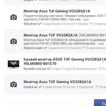
Монітор Asus Tuf Gaming VG328QA1A
Покриття екрану: матовое / Формат зображення: 16:9 / Ти
здатність: Full HD (1920x1080) / Час реа
... еще
Stls.store
С нами более 10-ти лет
(Киев)
Пожалов
Монітор Asus TUF VG328QA1A
(90LM08R0-B01
Монітор Asus TUF VG328QA1A обладнаний 31,5-дюймов
здатністю Full HD (1920x1080), що забезпечує вис
... еще
Redprice.sale
С нами 6 лет
(Львов)
Пожаловатьс
Ігровий монітор ASUS TUF Gaming VG328QA1A 
90LM08R0-B01E70
Novateh.com.ua
С нами 1 год
(Новояворовск)
По
Монітор Asus TUF Gaming VG328QA1A
Denika.ua
С нами более 10-ти лет
(Харьков)
Пож