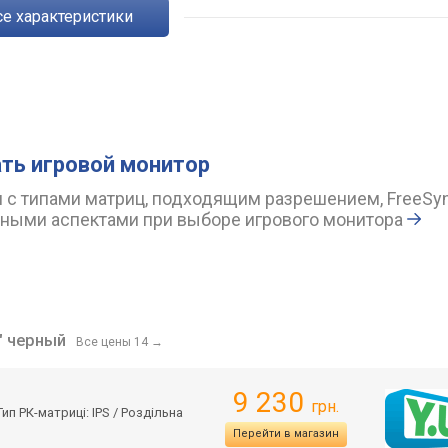
Все характеристики
ть игровой монитор
 с типами матриц, подходящим разрешением, FreeSy
ными аспектами при выборе игрового монитора
 " черный
Все цены 14
→
9 230
грн.
п РК-матриці: IPS / Роздільна
Перейти в магазин