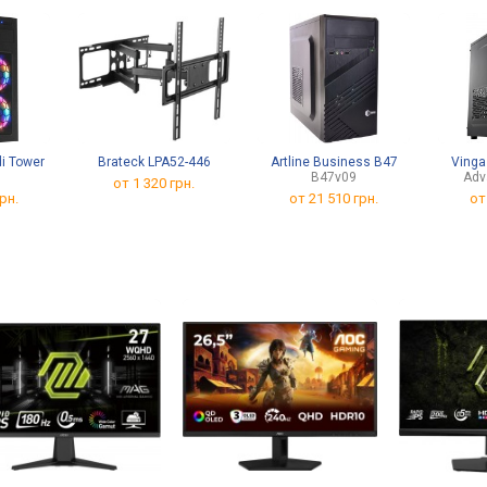
Sync, HDR, TÜV Rheinland
i Tower
Brateck LPA52-446
Artline Business B47
Vinga
B47v09
Adv
от 1 320 грн.
рн.
от
21 510 грн.
о