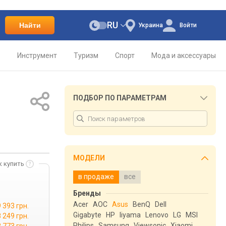
RU
Найти
Украина
Войти
о
Инструмент
Туризм
Спорт
Мода и аксессуары
ПОДБОР ПО ПАРАМЕТРАМ
МОДЕЛИ
к купить
в продаже
все
Бренды
Acer
AOC
Asus
BenQ
Dell
9 393 грн.
Gigabyte
HP
Iiyama
Lenovo
LG
MSI
 249 грн.
Philips
Samsung
Viewsonic
Xiaomi