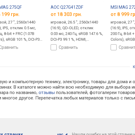
 MAG 275QF
AOC Q27G41ZDF
MSI MAG 27
 199 грн.
от 18 303 грн.
от 8 999 гр
вой, 27 ", 2560x1440
игровой, 26.5 ", 2560x1440
игровой, 27 "
), IPS, отклик 0.5 мс,
(16:9), QD-OLED, отклик
(16:9), IPS, о
ц, 8-bit + FRC (1.07B
0.03 мс, 240 Гц, sRGB 147.6 %,
200 Гц, 8-bit 
s), sRGB 101 %, DCI-P3
DCI-P3 99.1 %, HDMI,
Colors), sRGB
 HDMI, DisplayPort, VESA
DisplayPort, NVIDIA G-Sync
92.8 %, HDMI, 
сравнить
сравнить
сравни
tive-Sync, HDR, TÜV
Compatible, VESA Adaptive-
AMD FreeSync
nland
Sync, HDR, TÜV Rheinland
NVIDIA G-Syn
VESA Adaptiv
К
TÜV Rheinlan
вую и компьютерную технику, электронику, товары для дома и 
азинах. В каталоге можно найти всю необходимую для выбора
овара по названию,
отзывы
пользователей, фотогалереи товаров,
 многое другое. Перепечатка любых материалов только с пись
х странах
Нашли ошибку на этой страниц