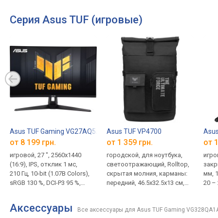
Серия Asus TUF (игровые)
Asus TUF Gaming VG27AQ5A
Asus TUF VP4700
Asus
от 8 199 грн.
от 1 359 грн.
от 1
игровой, 27 ", 2560x1440
городской, для ноутбука,
игро
(16:9), IPS, отклик 1 мс,
светоотражающий, Rolltop,
закр
210 Гц, 10-bit (1.07B Colors),
скрытая молния, карманы:
мм, 
sRGB 130 %, DCI-P3 95 %,
передний, 46.5x32.5x13 см,
20 – 
HDMI, DisplayPort, динамики,
вес 620 г
акку
AMD FreeSync Premium, VESA
удли
Аксессуары
Все аксессуары для Asus TUF Gaming VG328QA1
Adaptive-Sync, HDR, TÜV