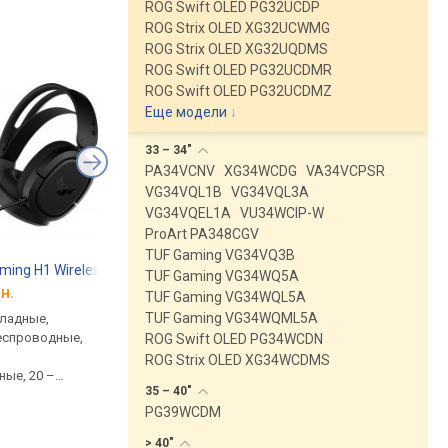
ROG Swift OLED PG32UCDP
ROG Strix OLED XG32UCWMG
ROG Strix OLED XG32UQDMS
ROG Swift OLED PG32UCDMR
ROG Swift OLED PG32UCDMZ
Еще модели
↓
33 –
34"
PA34VCNV
XG34WCDG
VA34VCPSR
VG34VQL1B
VG34VQL3A
VG34VQEL1A
VU34WCIP-W
ProArt PA348CGV
TUF Gaming VG34VQ3B
ming H1 Wireless
Asus TUF Gaming VG27AQL5A
Asus TUF Gaming H1 
TUF Gaming VG34WQ5A
н.
от 10 140 грн.
от 2 359 грн.
TUF Gaming VG34WQL5A
TUF Gaming VG34WQML5A
кладные,
игровой, 27 ", 2560x1440
игровые, PlayStation 4
еспроводные,
(16:9), IPS, отклик 1 мс,
накладные, закрыты
ROG Swift OLED PG34WCDN
210 Гц, 10-bit (1.07B Colors),
проводные, USB-A, 2 
ROG Strix OLED XG34WCDMS
ные, 20 –
sRGB 130 %, DCI-P3 95 %,
многоканальные, 20 
35 –
40"
Ом,
HDMI, DisplayPort, динамики,
20000 Гц, 32 Ом
PG39WCDM
 до 15 ч
AMD FreeSync Premium, VESA
Adaptive-Sync, HDR, TÜV
>
40"