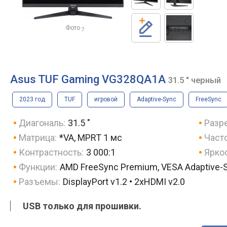
Фото
7
Asus TUF Gaming VG328QA1A
31.5 " черный
2023 год
TUF
игровой
Adaptive-Sync
FreeSync
Диагональ:
31.5 "
Разр
Матрица:
*VA, MPRT 1 мс
Часто
Контрастность:
3 000:1
Яркос
Функции:
AMD FreeSync Premium, VESA Adaptive-Sy
Разъемы:
DisplayPort v1.2 • 2xHDMI v2.0
USB только для прошивки.