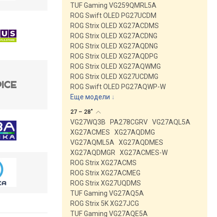
TUF Gaming VG259QMRL5A
ROG Swift OLED PG27UCDM
ROG Strix OLED XG27ACDMS
ROG Strix OLED XG27ACDNG
ROG Strix OLED XG27AQDNG
ROG Strix OLED XG27AQDPG
ROG Strix OLED XG27AQWMG
ROG Strix OLED XG27UCDMG
ROG Swift OLED PG27AQWP-W
Еще модели
↓
27 –
28"
VG27WQ3B
PA278CGRV
VG27AQL5A
XG27ACMES
XG27AQDMG
VG27AQML5A
XG27AQDMES
XG27AQDMGR
XG27ACMES-W
ROG Strix XG27ACMS
ROG Strix XG27ACMEG
ROG Strix XG27UQDMS
TUF Gaming VG27AQ5A
ROG Strix 5K XG27JCG
TUF Gaming VG27AQE5A