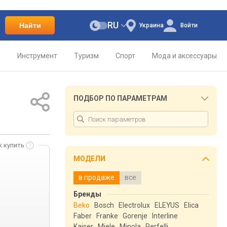
RU
Найти
Украина
Войти
о
Инструмент
Туризм
Спорт
Мода и аксессуары
ПОДБОР ПО ПАРАМЕТРАМ
к купить
МОДЕЛИ
в продаже
все
Бренды
Beko
Bosch
Electrolux
ELEYUS
Elica
Faber
Franke
Gorenje
Interline
Kaiser
Miele
Minola
Perfelli