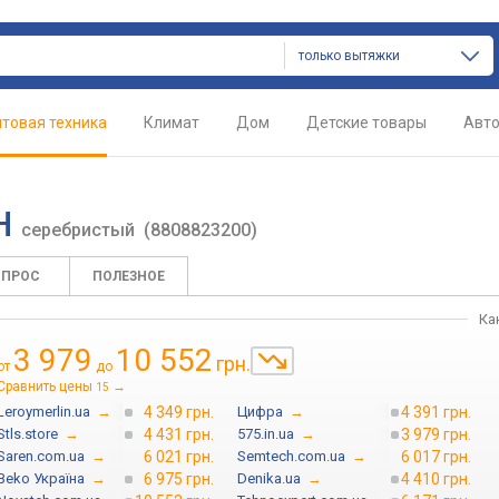
только вытяжки
товая техника
Климат
Дом
Детские товары
Авт
SH
серебристый
(8808823200)
ОПРОС
ПОЛЕЗНОЕ
Ка
3 979
10 552
грн.
от
до
Сравнить цены
→
15
Leroymerlin.ua
→
4 349 грн.
Цифра
→
4 391 грн.
Stls.store
→
4 431 грн.
575.in.ua
→
3 979 грн.
Saren.com.ua
→
6 021 грн.
Semtech.com.ua
→
6 017 грн.
Beko Україна
→
6 975 грн.
Denika.ua
→
4 410 грн.