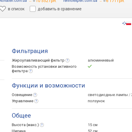
Novateh.com.ua
→
10 552 грн.
Tehnoexpert.com.ua
→
6 171 грн.
в список
добавить в сравнение
Фильтрация
Жироулавливающий
фильтр
алюминиевый
Возможность установки активного
фильтра
Функции и возможности
Освещение
светодиодные лампы
/ 
Управление
ползунок
Общее
Высота
(макс.)
15 см
Ширина
52 см