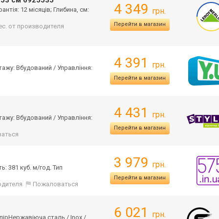
 53 см 6925535
4 349
нтія: 12 місяців; Глибина, см:
грн.
Перейти в магазин
мес. от производителя
4 391
грн.
тажу: Вбудований / Управління:
Перейти в магазин
4 431
грн.
тажу: Вбудований / Управління:
Перейти в магазин
аться
3 979
грн.
: 381 куб. м/год. Тип
Перейти в магазин
одителя
Пожаловаться
6 021
грн.
олірНержав
іюча сталь / Inox /