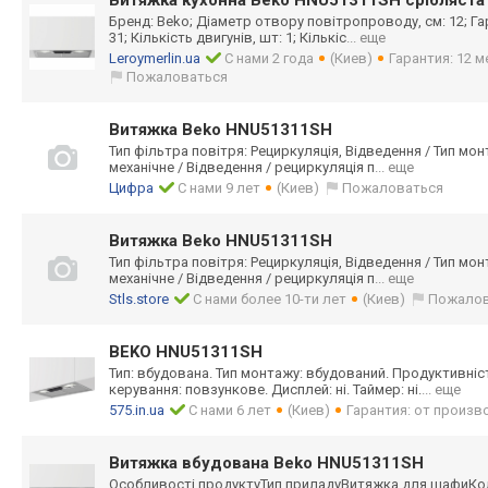
Витяжка кухонна Beko HNU51311SH срібляста
Бренд: Beko; Діаметр отвору повітропроводу, см: 12; Гара
31; Кількість двигунів, шт: 1; Кількіс
... еще
Leroymerlin.ua
С нами 2 года
(Киев)
Гарантия: 12 
Пожаловаться
Витяжка Beko HNU51311SH
Тип фільтра повітря: Рециркуляція, Відведення / Тип мон
механічне / Відведення / рециркуляція п
... еще
Цифра
С нами 9 лет
(Киев)
Пожаловаться
Витяжка Beko HNU51311SH
Тип фільтра повітря: Рециркуляція, Відведення / Тип мон
механічне / Відведення / рециркуляція п
... еще
Stls.store
С нами более 10-ти лет
(Киев)
Пожалов
BEKO HNU51311SH
Тип: вбудована. Тип монтажу: вбудований. Продуктивність
керування: повзункове. Дисплей: ні. Таймер: ні.
... еще
575.in.ua
С нами 6 лет
(Киев)
Гарантия: от произв
Витяжка вбудована Beko HNU51311SH
Особливості продуктуТип приладуВитяжка для шафиК