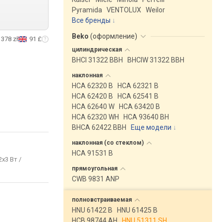
Pyramida
VENTOLUX
Weilor
Все бренды
Beko
(
оформление
)
378 zł
91 £
цилиндрическая
BHCI 31322 BBH
BHCIW 31322 BBH
наклонная
HCA 62320 B
HCA 62321 B
HCA 62420 B
HCA 62541 B
HCA 62640 W
HCA 63420 B
HCA 62320 WH
HCA 93640 BH
BHCA 62422 BBH
Еще модели
↓
наклонная (со
стеклом)
HCA 91531 B
2x3 Вт /
прямоугольная
CWB 9831 ANP
полновстраиваемая
HNU 61422 B
HNU 61425 B
HCB 98744 AH
HNU 51311 SH