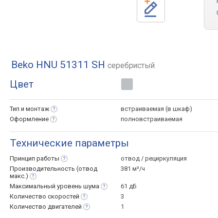
Beko HNU 51311 SH
серебристый
Цвет
Тип и
монтаж
встраиваемая (в шкаф)
Оформление
полновстраиваемая
Технические параметры
Принцип
работы
отвод / рециркуляция
Производительность (отвод
381 м³/ч
макс.)
Максимальный уровень
шума
61 дБ
Количество
скоростей
3
Количество
двигателей
1