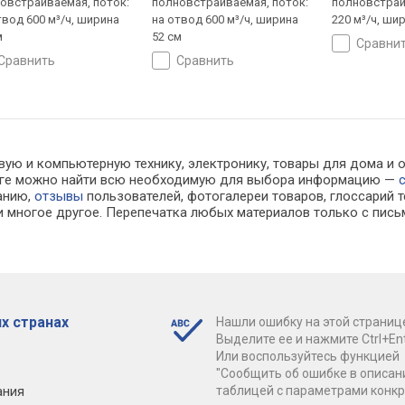
овстраиваемая, поток:
полновстраиваемая, поток:
полновстраи
твод 600 м³/ч, ширина
на отвод 600 м³/ч, ширина
220 м³/ч, шир
м
52 см
сравни
сравнить
сравнить
вую и компьютерную технику, электронику, товары для дома и 
алоге можно найти всю необходимую для выбора информацию —
ванию,
отзывы
пользователей, фотогалереи товаров, глоссарий т
 многое другое. Перепечатка любых материалов только с пись
х странах
Нашли ошибку на этой страниц
Выделите ее и нажмите Ctrl+Ent
Или воспользуйтесь функцией
"Сообщить об ошибке в описан
ания
таблицей с параметрами конк