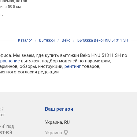
ваемая, поток:
полновстраиваемая, поток:
полновстраиваемая,
ина 53.5 см
на отвод 270 м³/ч, ширина
1110 м³/ч, ширина 49.
52 см
ть
сравнить
сравнить
Каталог
/
Вытяжки
/
Beko
/
Вытяжка Beko HNU 51311 SH
офиса. Мы знаем, где купить вытяжки Beko HNU 51311 SH по
сравнение
вытяжек, подбор моделей по параметрам,
ерминов, обзоры, инструкции,
рейтинг
товаров,
менного согласия редакции.
Ваш регион
е?
er.
Украина
,
RU
ии" под
ретной
Украина