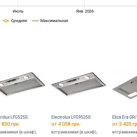
Июль
Янв. 2026
Средняя
Максимальная
trolux LFG525S
Electrolux LFG9525S
Elica Era GR
 830 грн.
от 4 058 грн.
от 3 420 гр
аиваемая (в шкаф),
встраиваемая (в шкаф),
встраиваема