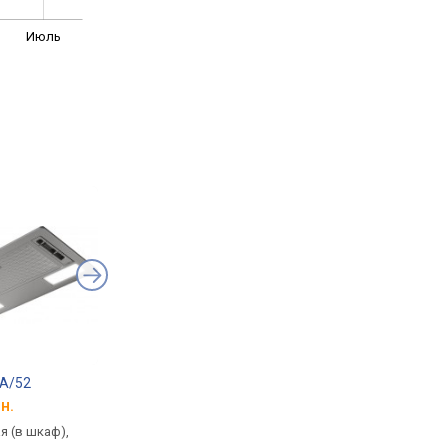
Июль
/A/52
Electrolux LFG225S
Cata GT Plus 45
н.
от 5 790 грн.
от 3 800 грн.
я (в шкаф),
встраиваемая (в шкаф),
встраиваемая (в шка