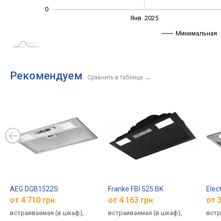
0
Янв. 2027
Июль
Янв. 2025
L
Минимальная
Рекомендуем
Сравнить в таблице
→
AEG DGB1522S
Franke FBI 525 BK
Elec
от 4 710 грн.
от 4 163 грн.
от 3
встраиваемая (в шкаф),
встраиваемая (в шкаф),
встр