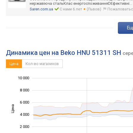
нержавіюча стальКлас енергоспоживанн
яDЕфективні
..
Saren.com.ua
С нами 6 лет
(Львов)
Пожаловатьс
e
Динамика цен на Beko HNU 51311 SH
сер
Цена
Кол-во магазинов
10 000
12 000
-4 000
-2 000
8 000
6 000
Цена
10 000
4 000
2 000