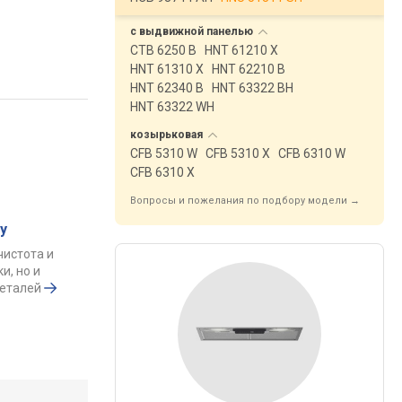
с выдвижной
панелью
CTB 6250 B
HNT 61210 X
HNT 61310 X
HNT 62210 B
HNT 62340 B
HNT 63322 BH
HNT 63322 WH
козырьковая
CFB 5310 W
CFB 5310 X
CFB 6310 W
CFB 6310 X
Вопросы и пожелания по подбору модели →
у
чистота и
и, но и
деталей