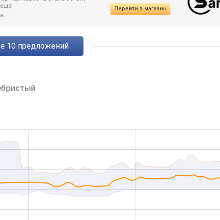
. еще
Перейти в магазин
я
ще
10
предложений
ебристый