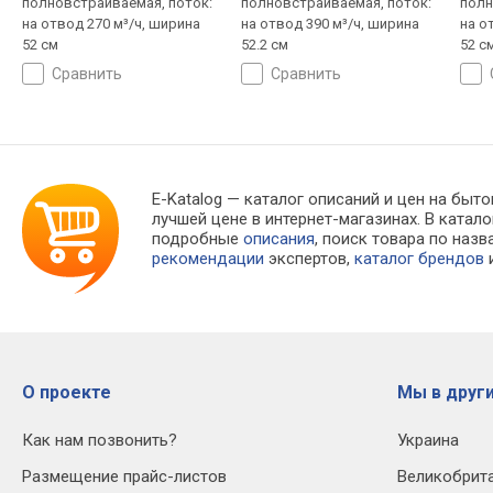
полновстраиваемая, поток:
полновстраиваемая, поток:
полн
на отвод 270 м³/ч, ширина
на отвод 390 м³/ч, ширина
на о
52 см
52.2 см
52 с
сравнить
сравнить
E-Katalog
— каталог описаний и цен на быто
лучшей цене в интернет-магазинах. В кат
подробные
описания
, поиск товара по наз
рекомендации
экспертов,
каталог брендов
и
О проекте
Мы в други
Как нам позвонить?
Украина
Размещение прайс-листов
Великобрит