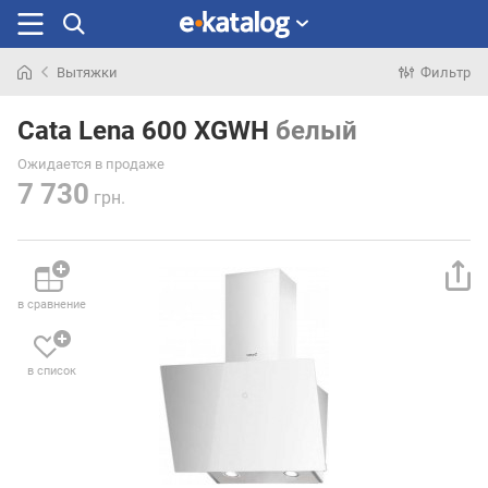
Вытяжки
Фильтр
Искали
раньше
Cata Lena 600 XGWH
белый
Ожидается в продаже
7 730
грн.
в сравнение
в список