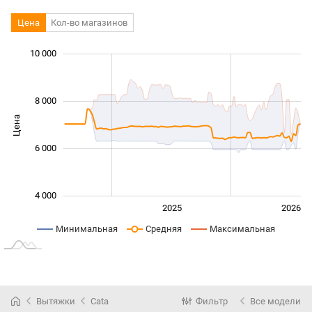
Цена
Кол-во магазинов
10 000
 000
 000
 000
 000
 000
0
8 000
Цена
10 000
6 000
4 000
2024
2027
2025
2026
L
Минимальная
Средняя
Максимальная
Вытяжки
Cata
Фильтр
Все модели