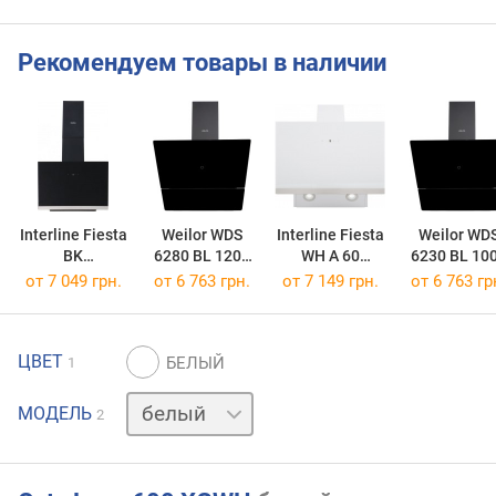
Рекомендуем товары в наличии
Interline Fiesta
Weilor WDS
Interline Fiesta
Weilor WD
BK
6280 BL 1200
WH A 60
6230 BL 10
A/60/TC/GL/A
LED
TC/GL/A
LED
от 7 049 грн.
от 6 763 грн.
от 7 149 грн.
от 6 763 гр
ЦВЕТ
1
черный
МОДЕЛЬ
2