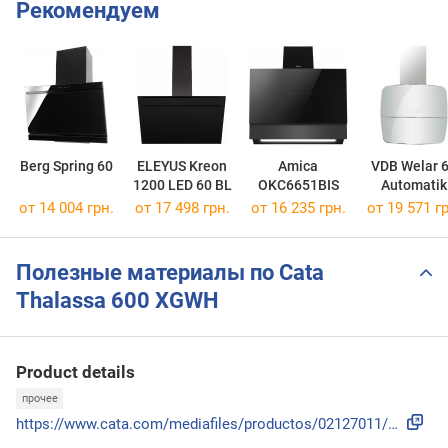
Рекомендуем
Berg Spring 60
ELEYUS Kreon
Amica
VDB Welar 
1200 LED 60 BL
OKC6651BIS
Automatik
от 14 004 грн.
от 17 498 грн.
от 16 235 грн.
от 19 571 гр
Полезные материалы по Cata
Thalassa 600 XGWH
Product details
прочее
https://www.cata.com/mediafiles/productos/02127011/00000017...