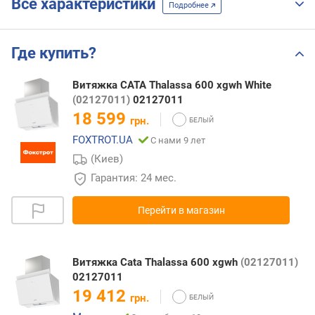
Все характеристики
Подробнее
Где купить?
Витяжка CATA Thalassa 600 xgwh White
(02127011)
02127011
18 599
грн.
FOXTROT.UA
С нами 9 лет
(Киев)
Гарантия: 24 мес.
Перейти в магазин
Витяжка Cata Thalassa 600 xgwh
(02127011)
02127011
19 412
грн.