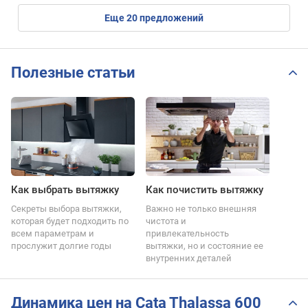
eще
20
предложений
Полезные статьи
Как выбрать вытяжку
Как почистить вытяжку
Секреты выбора вытяжки,
Важно не только внешняя
которая будет подходить по
чистота и
всем параметрам и
привлекательность
прослужит долгие годы
вытяжки, но и состояние ее
внутренних деталей
Динамика цен на Cata Thalassa 600