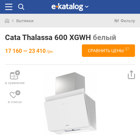
Вытяжки
Фильтр
Искали
раньше
Cata Thalassa 600 XGWH
белый
37
17 160 — 23 410
СРАВНИТЬ ЦЕНЫ
грн.
в сравнение
в список