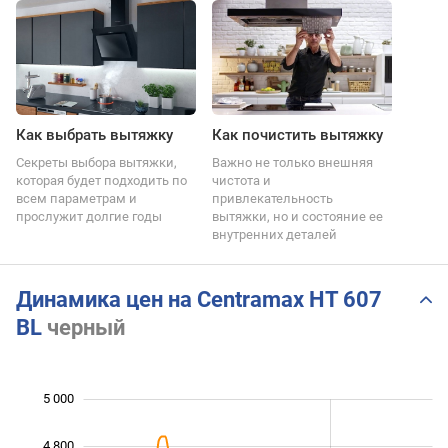
Как выбрать вытяжку
Как почистить вытяжку
Секреты выбора вытяжки,
Важно не только внешняя
которая будет подходить по
чистота и
всем параметрам и
привлекательность
прослужит долгие годы
вытяжки, но и состояние ее
внутренних деталей
Динамика цен на Centramax HT 607
BL
черный
5 000
 600
 800
 200
4 800