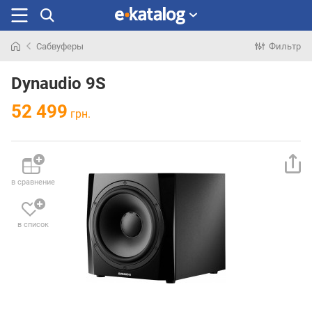
Сабвуферы
Фильтр
Искали
раньше
Dynaudio 9S
52 499
грн.
в сравнение
в список