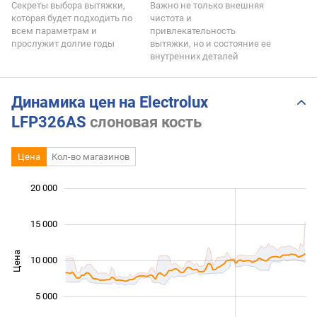
Секреты выбора вытяжки,
Важно не только внешняя
которая будет подходить по
чистота и
всем параметрам и
привлекательность
прослужит долгие годы
вытяжки, но и состояние ее
внутренних деталей
Динамика цен на Electrolux
LFP326AS
слоновая кость
Цена
Кол-во магазинов
20 000
 000
 000
 000
15 000
Цена
10 000
10 000
5 000