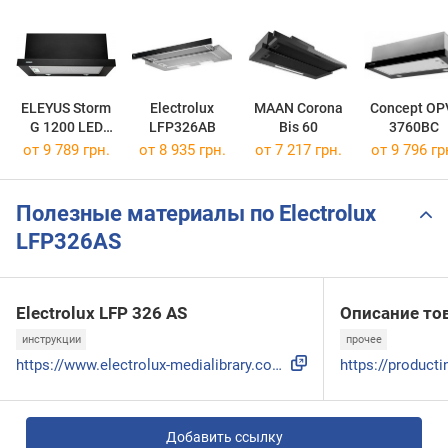
ELEYUS Storm
Electrolux
MAAN Corona
Concept OP
G 1200 LED
LFP326AB
Bis 60
3760BC
SMD 60 BL
от 9 789 грн.
от 8 935 грн.
от 7 217 грн.
от 9 796 гр
Полезные материалы по Electrolux
LFP326AS
Electrolux LFP 326 AS
Описание то
инструкции
прочее
https://www.electrolux-medialibrary.com/asset/fcb526d9-c31e...
Добавить ссылку