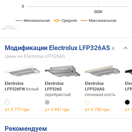
0
2024
2025
2028
2026
L
Минимальная
Средняя
Максимальная
Модификации Electrolux LFP326AS
4
Цены на Electrolux LFP326AS
Electrolux
Electrolux
Electrolux
Ele
LFP326FW
белый
LFP326S
LFP326AS
LF
серебристый
слоновая кость
от 5 777 грн.
от 3 941 грн.
от 9 756 грн.
от 
Рекомендуем