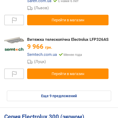
Saren.com.ua
С нами 6 лет
(Львов)
Перейти в магазин
Витяжка телескопічна Electrolux LFP326AS
9 966
грн.
Semtech.com.ua
Менее года
(Луцк)
Перейти в магазин
eще
9
предложений
Серия Electrolux 300 (эконом)