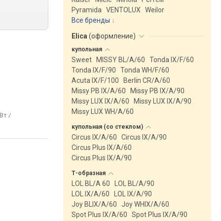
Pyramida
VENTOLUX
Weilor
Все бренды
Elica
(
оформление
)
купольная
Sweet
MISSY BL/A/60
Tonda IX/F/60
Tonda IX/F/90
Tonda WH/F/60
Acuta IX/F/100
Berlin CR/A/60
Missy PB IX/A/60
Missy PB IX/A/90
Missy LUX IX/A/60
Missy LUX IX/A/90
Missy LUX WH/A/60
 Вт /
купольная (со
стеклом)
Circus IX/A/60
Circus IX/A/90
Circus Plus IX/A/60
Circus Plus IX/A/90
Т-образная
LOL BL/A 60
LOL BL/A/90
LOL IX/A/60
LOL IX/A/90
Joy BLIX/A/60
Joy WHIX/A/60
Spot Plus IX/A/60
Spot Plus IX/A/90