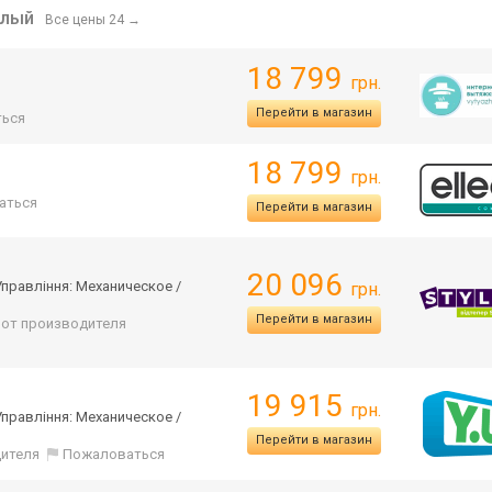
елый
Все цены 24
→
18 799
грн.
Перейти в магазин
ься
18 799
грн.
аться
Перейти в магазин
20 096
Управління: Механическое /
грн.
Перейти в магазин
: от производителя
19 915
грн.
Управління: Механическое /
Перейти в магазин
дителя
Пожаловаться