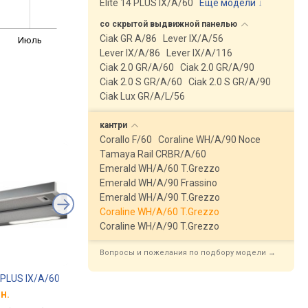
Elite 14 PLUS IX/A/60
Еще модели
↓
со скрытой выдвижной
панелью
Ciak GR A/86
Lever IX/A/56
Июль
Lever IX/A/86
Lever IX/A/116
Ciak 2.0 GR/A/60
Ciak 2.0 GR/A/90
Ciak 2.0 S GR/A/60
Ciak 2.0 S GR/A/90
Ciak Lux GR/A/L/56
кантри
Corallo F/60
Coraline WH/A/90 Noce
Tamaya Rail CRBR/A/60
Emerald WH/A/60 T.Grezzo
Emerald WH/A/90 Frassino
Emerald WH/A/90 T.Grezzo
Coraline WH/A/60 T.Grezzo
Coraline WH/A/90 T.Grezzo
Вопросы и пожелания по подбору модели →
14 PLUS IX/A/60
Whirlpool AKR 6390/1 IX
Pyramida ATH 60 70
н.
от 4 024 грн.
от 4 098 грн.