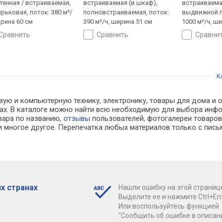
тенная / встраиваемая,
встраиваемая (в шкаф),
встраиваемая
рьковая, поток: 380 м³/
полновстраиваемая, поток:
выдвижной п
ирина 60 см
390 м³/ч, ширина 51 см
1000 м³/ч, ш
сравнить
сравнить
сравни
К
ую и компьютерную технику, электронику, товары для дома и оф
инах. В каталоге можно найти всю необходимую для выбора ин
овара по названию,
отзывы
пользователей, фотогалереи товаров,
 многое другое. Перепечатка любых материалов только с пись
х странах
Нашли ошибку на этой страниц
Выделите ее и нажмите Ctrl+Ent
Или воспользуйтесь функцией
"Сообщить об ошибке в описан