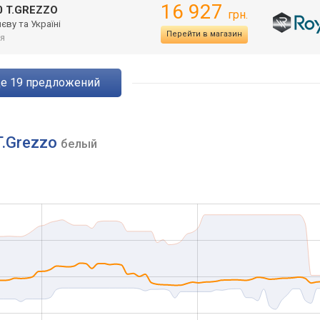
16 927
0 T.GREZZO
грн.
єву та Україні
Перейти в магазин
я
ще
19
предложений
T.Grezzo
белый