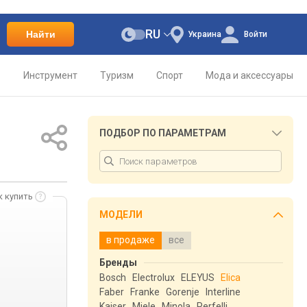
RU
Найти
Украина
Войти
о
Инструмент
Туризм
Спорт
Мода и аксессуары
ПОДБОР ПО ПАРАМЕТРАМ
к купить
МОДЕЛИ
в продаже
все
Бренды
Bosch
Electrolux
ELEYUS
Elica
Faber
Franke
Gorenje
Interline
Kaiser
Miele
Minola
Perfelli