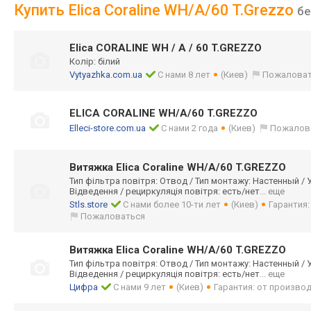
Купить Elica Coraline WH/A/60 T.Grezzo
б
Elica CORALINE WH / A / 60 T.GREZZO
Колір: білий
Vytyazhka.com.ua
С нами 8 лет
(Киев)
Пожаловат
ELICA CORALINE WH/A/60 T.GREZZO
Elleci-store.com.ua
С нами 2 года
(Киев)
Пожалов
Витяжка Elica Coraline WH/A/60 T.GREZZO
Тип фільтра повітря: Отвод / Тип монтажу: Настенный / 
Відведення / рециркуляція повітря: есть/нет
... еще
Stls.store
С нами более 10-ти лет
(Киев)
Гарантия
Пожаловаться
Витяжка Elica Coraline WH/A/60 T.GREZZO
Тип фільтра повітря: Отвод / Тип монтажу: Настенный / 
Відведення / рециркуляція повітря: есть/нет
... еще
Цифра
С нами 9 лет
(Киев)
Гарантия: от произво