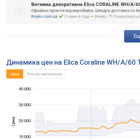
Витяжка декоративна Elica CORALINE WH/A/6
Офіційна гарантія від виробника. Швидка доставка по Ки
Royko.com.ua
С нами 4 года
(Киев)
Пожаловатьс
e
Динамика цен на Elica Coraline WH/A/60 
Цена
Кол-во магазинов
40 000
-10 000
-20 000
15 000
25 000
50 000
-5 000
5 000
30 000
Цена
20 000
10 000
10 000