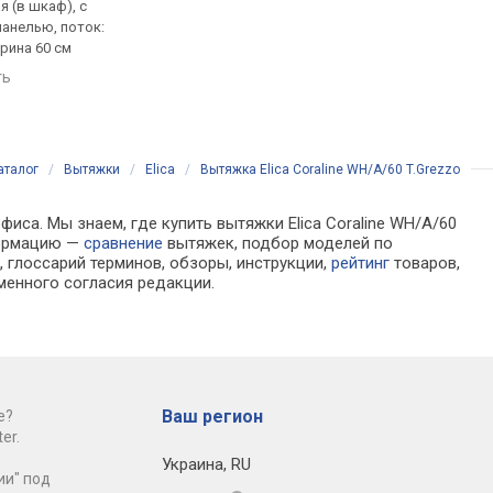
 (в шкаф), с
встраиваемая (в шкаф), с
встраиваемая (в шка
анелью, поток:
выдвижной панелью, поток:
выдвижной панелью,
ирина 60 см
на отвод 271 м³/ч, ширина
на отвод 700 м³/ч, ш
60 см
60 см
ть
сравнить
сравнить
аталог
/
Вытяжки
/
Elica
/
Вытяжка Elica Coraline WH/A/60 T.Grezzo
иса. Мы знаем, где купить вытяжки Elica Coraline WH/A/60
формацию —
сравнение
вытяжек, подбор моделей по
 глоссарий терминов, обзоры, инструкции,
рейтинг
товаров,
менного согласия редакции.
Ваш регион
е?
er.
Украина
,
RU
ии" под