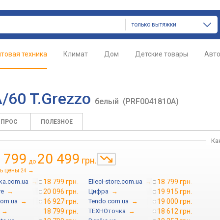
только вытяжки
товая техника
Климат
Дом
Детские товары
Авт
A/60 T.Grezzo
белый
(PRF0041810A)
ОПРОС
ПОЛЕЗНОЕ
Ка
 799
20 499
грн.
до
ь цены
→
24
ka.com.ua
→
18 799 грн.
Elleci-store.com.ua
→
18 799 грн.
re
→
20 096 грн.
Цифра
→
19 915 грн.
com.ua
→
16 927 грн.
Tendo.com.ua
→
19 000 грн.
→
18 799 грн.
ТЕХНОточка
→
18 612 грн.