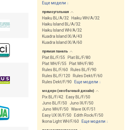
Еще модели
↓
прямоугольная
Haiku BL/A/32
Haiku WH/A/32
Haiku Island BL/A/32
Haiku Island WH/A/32
Kuadra Island IX/A/43
Kuadra Island IX/A/60
прямая
панель
Plat BL/F/55
Plat BL/F/80
Plat WH/F/55
Plat WH/F/80
Rules BL/F/60
Rules BL/F/90
Rules BL/F/120
Rules Dekt/F/60
Rules Dekt/F/90
Еще модели
↓
модерн (необычный
дизайн)
Pix BL/F/42
Easy BL/F/50
Juno BL/F/50
Juno IX/F/50
Juno WH/F/50
Wave IX/F/51
Easy UX IX/F/50
Edith Rock/F/50
Ikona Light WH/F/60
Еще модели
↓