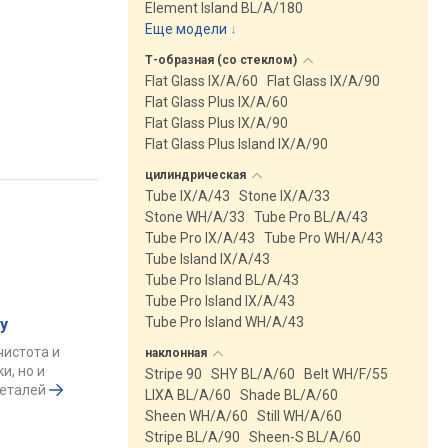
Element Island BL/A/180
Еще модели
↓
Т-образная (со
стеклом)
Flat Glass IX/A/60
Flat Glass IX/A/90
Flat Glass Plus IX/A/60
Flat Glass Plus IX/A/90
Flat Glass Plus Island IX/A/90
цилиндрическая
Tube IX/A/43
Stone IX/A/33
Stone WH/A/33
Tube Pro BL/A/43
Tube Pro IX/A/43
Tube Pro WH/A/43
Tube Island IX/A/43
Tube Pro Island BL/A/43
Tube Pro Island IX/A/43
Tube Pro Island WH/A/43
у
чистота и
наклонная
и, но и
Stripe 90
SHY BL/A/60
Belt WH/F/55
деталей
LIXA BL/A/60
Shade BL/A/60
Sheen WH/A/60
Still WH/A/60
Stripe BL/A/90
Sheen-S BL/A/60