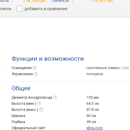
ta.ua
→
18 799 грн.
Denika.ua
→
19 357 грн.
список
добавить в сравнение
Функции и возможности
Освещение
галогенные лампы
/ 2x3
Управление
ползунок
Общее
Диаметр
воздуховода
150 мм
Высота
(мин.)
64.3 см
Высота
(макс.)
87.8 см
Ширина
60 см
Глубина
49 см
Официальный сайт
elica.com