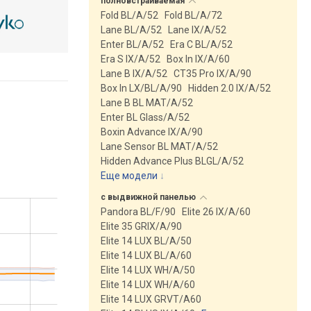
полновстраиваемая
Fold BL/A/52
Fold BL/A/72
Lane BL/A/52
Lane IX/A/52
Enter BL/A/52
Era C BL/A/52
Era S IX/A/52
Box In IX/A/60
Lane B IX/A/52
CT35 Pro IX/A/90
Box In LX/BL/A/90
Hidden 2.0 IX/A/52
Lane B BL MAT/A/52
Enter BL Glass/A/52
Boxin Advance IX/A/90
Lane Sensor BL MAT/A/52
Hidden Advance Plus BLGL/A/52
Еще модели
↓
с выдвижной
панелью
Pandora BL/F/90
Elite 26 IX/A/60
Elite 35 GRIX/A/90
Elite 14 LUX BL/A/50
Elite 14 LUX BL/A/60
Elite 14 LUX WH/A/50
Elite 14 LUX WH/A/60
Elite 14 LUX GRVT/A60