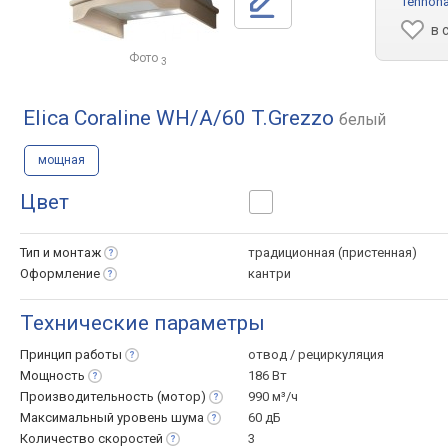
Tehnoha
в 
Фото
3
Elica Coraline WH/A/60 T.Grezzo
белый
мощная
Цвет
Тип и
монтаж
традиционная (пристенная)
Оформление
кантри
Технические параметры
Принцип
работы
отвод / рециркуляция
Мощность
186 Вт
Производительность
(мотор)
990 м³/ч
Максимальный уровень
шума
60 дБ
Количество
скоростей
3