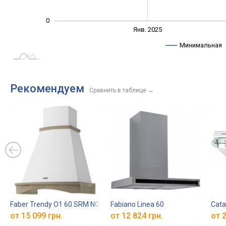
0
Янв. 2027
Июль
Янв. 2025
L
Минимальная
Рекомендуем
Сравнить в таблице
→
Faber Trendy O1 60 SRM NG
Fabiano Linea 60
Cata
от 15 099 грн.
от 12 824 грн.
от 2