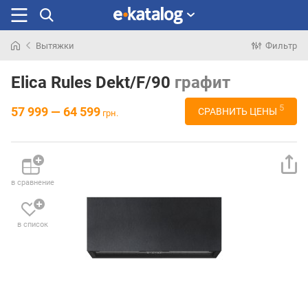
Вытяжки
Фильтр
Искали
раньше
Elica Rules Dekt/F/90
графит
5
57 999 — 64 599
СРАВНИТЬ ЦЕНЫ
грн.
в сравнение
в список