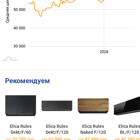
Средняя цена
50 000
35 000
40 000
30 000
2024
2025
2028
2026
L
Рекомендуем
Elica Rules
Elica Rules
Elica Rules
Elica Rule
Dekt/F/60
Dekt/F/120
Naked F/120
BL/F/120
от 52 799 грн.
от 62 999 грн.
от 47 499 грн.
от 40 790 гр