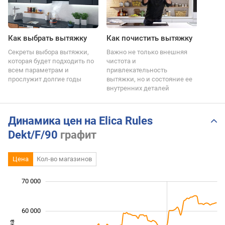
Как выбрать вытяжку
Как почистить вытяжку
Секреты выбора вытяжки,
Важно не только внешняя
которая будет подходить по
чистота и
всем параметрам и
привлекательность
прослужит долгие годы
вытяжки, но и состояние ее
внутренних деталей
Динамика цен на Elica Rules
Dekt/F/90
графит
Цена
Кол-во магазинов
 000
 000
 000
 000
 000
 000
70 000
60 000