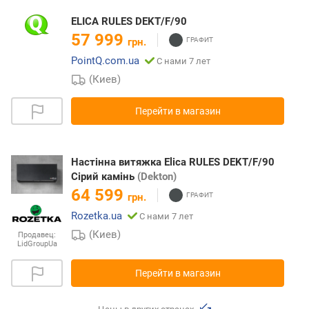
ELICA RULES DEKT/F/90
57 999
грн.
PointQ.com.ua
С нами 7 лет
(Киев)
Перейти в магазин
Настінна витяжка Elica RULES DEKT/F/90
Сірий камінь
(Dekton)
64 599
грн.
Rozetka.ua
С нами 7 лет
(Киев)
Продавец:
LidGroupUa
Перейти в магазин