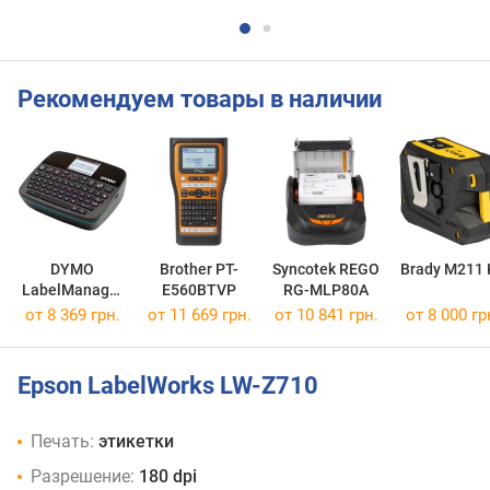
Рекомендуем товары в наличии
DYMO
Brother PT-
Syncotek REGO
Brady M211 
LabelManager
E560BTVP
RG-MLP80A
Executive
от 8 369 грн.
от 11 669 грн.
от 10 841 грн.
от 8 000 гр
640CB
Epson LabelWorks LW-Z710
Печать:
этикетки
Разрешение:
180 dpi