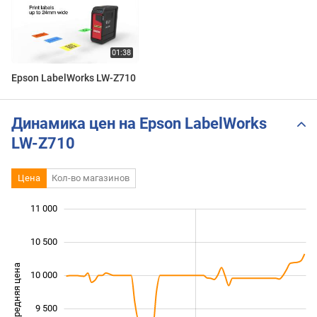
Epson LabelWorks LW-Z710
Динамика цен на Epson LabelWorks
LW-Z710
Цена
Кол-во магазинов
11 000
 500
 500
 000
10 500
Средняя цена
10 000
10 000
9 500