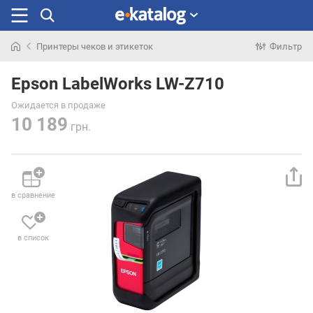
Принтеры чеков и этикеток
Фильтр
Искали
раньше
Epson LabelWorks LW-Z710
Ожидается в продаже
10 189
грн.
в сравнение
в список