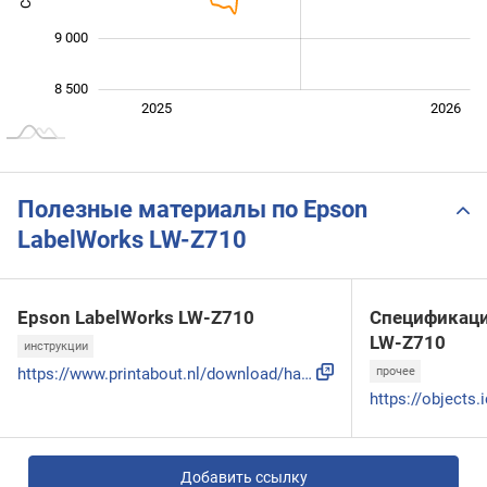
9 000
8 500
Янв. 2025
Июль
2027
2025
2026
L
Полезные материалы по Epson
LabelWorks LW-Z710
Epson LabelWorks LW-Z710
Спецификаци
LW-Z710
инструкции
https://www.printabout.nl/download/handleiding/1144911/Epso...
прочее
Добавить ссылку