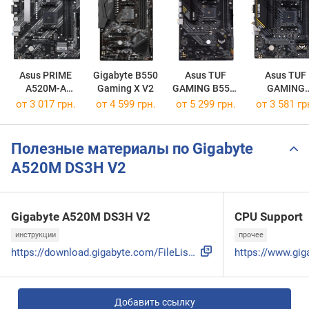
Asus PRIME
Gigabyte B550
Asus TUF
Asus TUF
A520M-A
Gaming X V2
GAMING B550-
GAMING
II/CSM
PLUS
A520M-PLU
от 3 017 грн.
от 4 599 грн.
от 5 299 грн.
от 3 581 гр
WIFI
Полезные материалы по Gigabyte
A520M DS3H V2
Gigabyte A520M DS3H V2
CPU Support
инструкции
прочее
https://download.gigabyte.com/FileList/Manual/mb_manual_a52...
Добавить ссылку