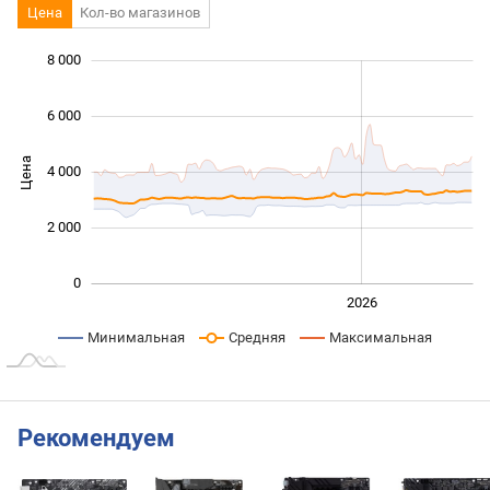
Цена
Кол-во магазинов
 000
 000
 000
 000
 000
 000
8 000
6 000
Цена
4 000
1 000
2 000
0
2024
2025
2028
2026
L
Минимальная
Средняя
Максимальная
Рекомендуем