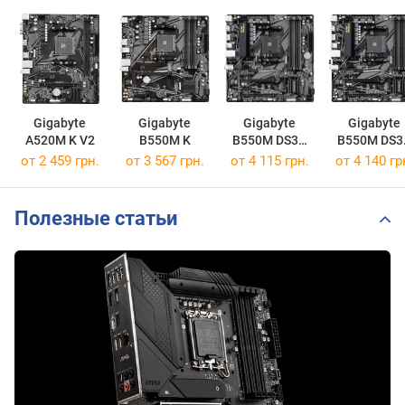
Gigabyte
Gigabyte
Gigabyte
Gigabyte
A520M K V2
B550M K
B550M DS3H
B550M DS3
R2
AC R2
от 2 459 грн.
от 3 567 грн.
от 4 115 грн.
от 4 140 гр
Полезные статьи