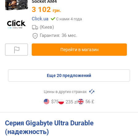
Socket AM4
3 102
грн.
Click.ua
С нами 4 года
(Киев)
Гарантия: 36 мес.
Перейти в магазин
eще
20
предложений
Цены в других странах
$75
56 £
235 zł
Серия Gigabyte Ultra Durable
(надежность)