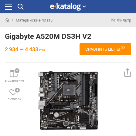
Материнские платы
Фильтр
Искали
раньше
Gigabyte A520M DS3H V2
38
2 934 — 4 433
СРАВНИТЬ ЦЕНЫ
грн.
в сравнение
в список