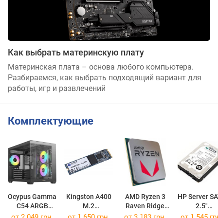
Как выбрать материнскую плату
Материнская плата – основа любого компьютера.
Разбираемся, как выбрать подходящий вариант для
работы, игр и развлечений
Комплектующие
Ocypus Gamma
Kingston A400
AMD Ryzen 3
HP Server S
C54 ARGB
M.2
Raven Ridge
2.5"
Black
SA400M8/120G
2200G BOX
MM0500GBK
от 2 049 грн.
от
1 650 грн.
от
3 183 грн.
от
1 545 гр