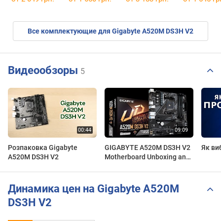
Все комплектующие для Gigabyte A520M DS3H V2
Видеообзоры
5
Розпаковка Gigabyte
GIGABYTE A520M DS3H V2
Як ви
A520M DS3H V2
Motherboard Unboxing and
Overview
Динамика цен на Gigabyte A520M
DS3H V2