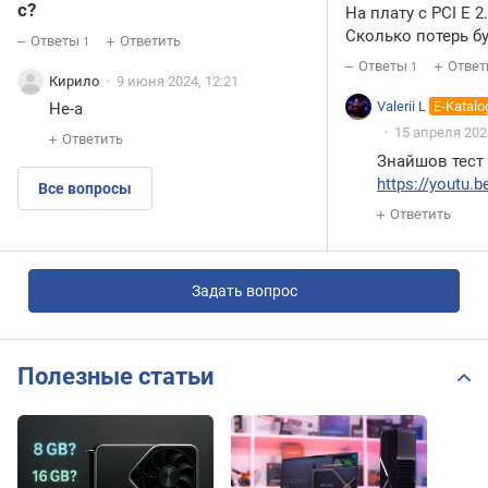
с?
На плату с PCI E 2
Сколько потерь б
Ответы
Ответить
1
Ответы
Ответ
1
Кирило
9 июня 2024, 12:21
Valerii L
E-Katalo
Не-а
15 апреля 2024
Ответить
Знайшов тест
http
s://youtu.
Все вопросы
Ответить
Задать вопрос
Полезные статьи