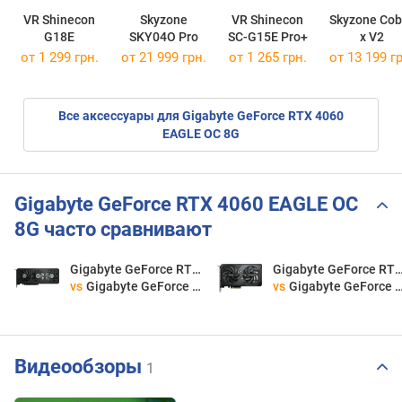
VR Shinecon
Skyzone
VR Shinecon
Skyzone Cob
G18E
SKY04O Pro
SC-G15E Pro+
x V2
от 1 299 грн.
от 21 999 грн.
от 1 265 грн.
от 13 199 гр
Все аксессуары для Gigabyte GeForce RTX 4060
EAGLE OC 8G
Gigabyte GeForce RTX 4060 EAGLE OC
8G часто сравнивают
Gigabyte GeForce RTX 4060 EAGLE OC 8G
Gigabyte GeForce RTX 4060 EAG
vs
Gigabyte GeForce RTX 5060 EAGLE MAX OC 8G
vs
Gigabyte GeForce RTX 5060 WINDFORCE OC 8G
Видеообзоры
1