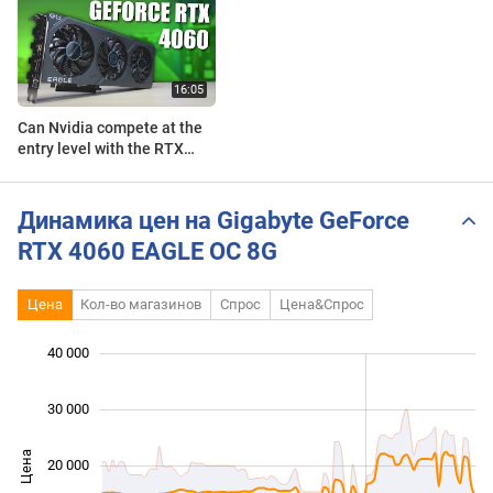
Can Nvidia compete at the
entry level with the RTX
4060?
Динамика цен на Gigabyte GeForce
RTX 4060 EAGLE OC 8G
Цена
Кол-во магазинов
Спрос
Цена&Спрос
 000
 000
 000
 000
 000
 000
40 000
30 000
Цена
20 000
10 000