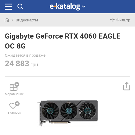
Видеокарты
Фильтр
Искали
раньше
Gigabyte GeForce RTX 4060 EAGLE
OC 8G
Ожидается в продаже
24 883
грн.
в сравнение
в список