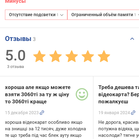
Минусы
Отсутствие подсветки
Ограниченный объём памяти
1
1
Отзывы
3
5.0
3
отзыва
хороша але якщо можете
Треба дешева т
взяти 3060ті за ту ж ціну
відеокарта? Бер
то 3060ті краще
пожалкуєш
15 декабря 2023
19 января 2024
хороша відеокарат особливо якщо
Не дорога, красива
на знишці за 12 тисяч, дуже холодна
потужна відяха, щ
те що треба під час блек ауту якщо
насолоди? тягне ус