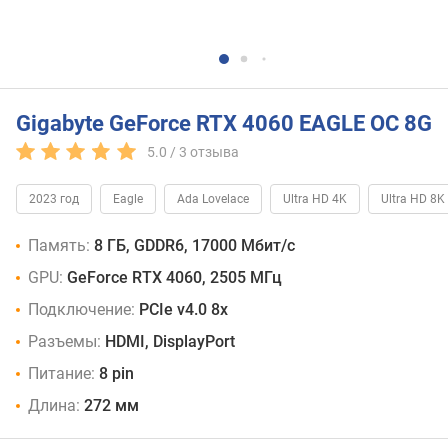
Gigabyte GeForce RTX 4060 EAGLE OC 8G
5.0 /
3
отзыва
2023 год
Eagle
Ada Lovelace
Ultra HD 4K
Ultra HD 8K
Память:
8 ГБ, GDDR6, 17000 Мбит/с
GPU:
GeForce RTX 4060, 2505 МГц
Подключение:
PCIe v4.0 8x
Разъемы:
HDMI, DisplayPort
Питание:
8 pin
Длина:
272 мм