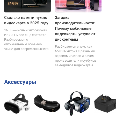
Сколько памяти нужно
Загадка
видеокарте в 2025 году
производительности:
Почему мобильные
16 ГБ ― новый хит сезона?
видеокарты уступают
Или 8 ГБ все еще хватает?
дискретным
Разбираемся с
оптимальным объемом
Разбираемся с тем, как
VRAM для современных игр.
NVIDIA хитрит с разными
версиями чипов и зачем
производители ноутбуков
замедляют видеокарты
Аксессуары