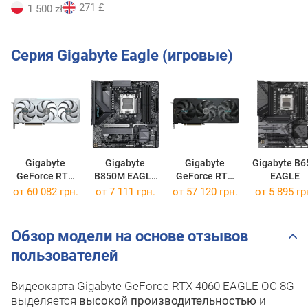
271 £
1 500 zł
Серия Gigabyte Eagle (игровые)
Gigabyte
Gigabyte
Gigabyte
Gigabyte B6
GeForce RTX
B850M EAGLE
GeForce RTX
EAGLE
5070 Ti EAGLE
WIFI6E
5070 Ti EAGLE
от 60 082 грн.
от 7 111 грн.
от 57 120 грн.
от 5 895 гр
OC ICE SFF 16G
OC SFF 16G
Обзор модели на основе отзывов
пользователей
Видеокарта Gigabyte GeForce RTX 4060 EAGLE OC 8G
выделяется
высокой производительностью
и