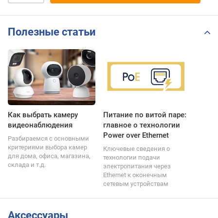
Полезные статьи
Как выбрать камеру
Питание по витой паре:
видеонаблюдения
главное о технологии
Power over Ethernet
Разбираемся с основными
критериями выбора камер
Ключевые сведения о
для дома, офиса, магазина,
технологии подачи
склада и т.д.
электропитания через
Ethernet к оконечным
сетевым устройствам
Аксессуары