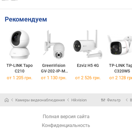
Рекомендуем
TP-LINK Tapo
GreenVision
Ezviz H5 4G
TP-LINK Ta
C210
GV-202-IP-M-
C320WS
DOC40-30
от 1 205 грн.
от 1 130 грн.
от 2 526 грн.
от 2 128 гр
Камеры видеонаблюдения
Hikvision
Фильтр
Полная версия сайта
Конфиденциальность