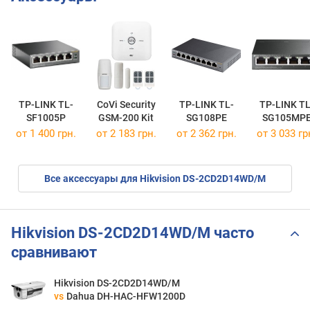
TP-LINK TL-
CoVi Security
TP-LINK TL-
TP-LINK TL
SF1005P
GSM-200 Kit
SG108PE
SG105MP
от 1 400 грн.
от 2 183 грн.
от 2 362 грн.
от 3 033 гр
Все аксессуары для Hikvision DS-2CD2D14WD/M
Hikvision DS-2CD2D14WD/M часто
сравнивают
Hikvision DS-2CD2D14WD/M
vs
Dahua DH-HAC-HFW1200D