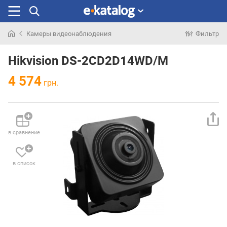
Камеры видеонаблюдения
Фильтр
Искали
раньше
Hikvision DS-2CD2D14WD/M
4 574
грн.
в сравнение
в список