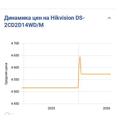
Динамика цен на Hikvision DS-
2CD2D14WD/M
4 700
 300
 350
 400
 750
4 650
Средняя цена
4 600
4 400
4 550
4 500
4 450
2024
2027
2025
2026
L