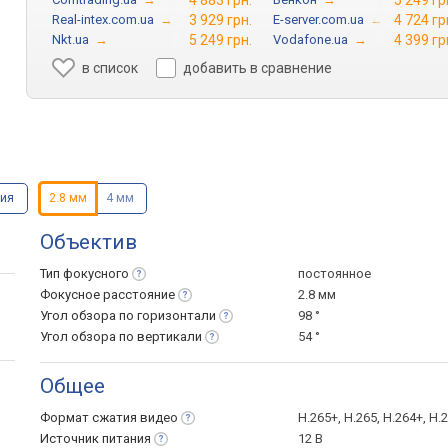
4 883 грн.
5 249 гр
Real-intex.com.ua
→
3 929 грн.
E-server.com.ua
→
4 724 гр
Nkt.ua
→
5 249 грн.
Vodafone.ua
→
4 399 гр
в список
добавить в сравнение
ния
2.8 мм
4 мм
Объектив
Тип
фокусного
постоянное
Фокусное
расстояние
2.8 мм
Угол обзора по
горизонтали
98 °
Угол обзора по
вертикали
54 °
Общее
Формат сжатия
видео
H.265+, H.265, H.264+, H
Источник
питания
12 В