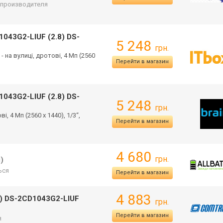
т производителя
043G2-LIUF (2.8) DS-
5 248
грн.
 - на вулиці, дротові, 4 Мп (2560
Перейти в магазин
043G2-LIUF (2.8) DS-
5 248
грн.
і, 4 Мп (2560 x 1440), 1/3“,
Перейти в магазин
4 680
грн.
)
ься
Перейти в магазин
4 883
м) DS-2CD1043G2-LIUF
грн.
Перейти в магазин
я