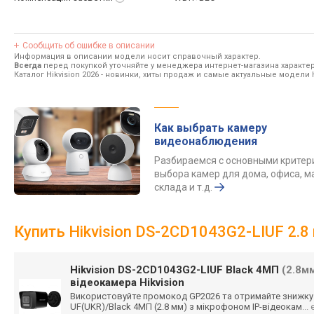
Сообщить об ошибке в описании
Информация в описании модели носит справочный характер.
Всегда
перед покупкой уточняйте у менеджера интернет-магазина характе
Каталог Hikvision 2026
- новинки, хиты продаж и самые актуальные модели Hi
Как выбрать камеру
видеонаблюдения
Разбираемся с основными крите
выбора камер для дома, офиса, м
склада и т.д.
Купить Hikvision DS-2CD1043G2-LIUF 2.
Hikvision DS-2CD1043G2-LIUF Black 4МП
(2.8м
відеокамера Hikvision
Використовуйте промокод GP2026 та отримайте знижку 
UF(UKR)/Black 4МП (2.8 мм) з мікрофоном IP-відеокам
...