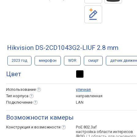
Hikvision DS-2CD1043G2-LIUF 2.8 mm
2023 год
микрофон
WDR
смарт
датчик движе
Цвет
Использование
уличная
Тип
корпуса
направленная
Подключение
LAN
Возможности камеры
Конструкция и
возможности
PoE 802.3af
настройка области интересов
(ROI)
/ 1 область для основного