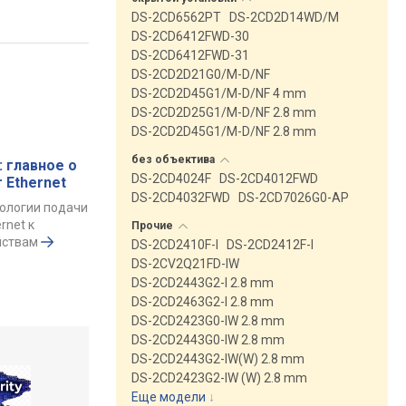
DS-2CD6562PT
DS-2CD2D14WD/M
DS-2CD6412FWD-30
DS-2CD6412FWD-31
DS-2CD2D21G0/M-D/NF
DS-2CD2D45G1/M-D/NF 4 mm
DS-2CD2D25G1/M-D/NF 2.8 mm
DS-2CD2D45G1/M-D/NF 2.8 mm
без
объектива
: главное о
DS-2CD4024F
DS-2CD4012FWD
 Ethernet
DS-2CD4032FWD
DS-2CD7026G0-AP
ологии подачи
rnet к
Прочие
йствам
DS-2CD2410F-I
DS-2CD2412F-I
DS-2CV2Q21FD-IW
DS-2CD2443G2-I 2.8 mm
DS-2CD2463G2-I 2.8 mm
DS-2CD2423G0-IW 2.8 mm
DS-2CD2443G0-IW 2.8 mm
DS-2CD2443G2-IW(W) 2.8 mm
DS-2CD2423G2-IW (W) 2.8 mm
Еще модели
↓