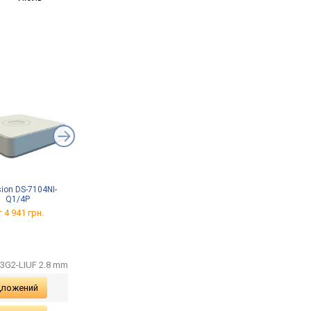
sion DS-7104NI-
Asus ExpertWiFi EBP15
TP-LINK VIGI NVR1004H
Q1/4P
от 3 321 грн.
от 4 350 грн.
 4 941 грн.
43G2-LIUF 2.8 mm
дложений