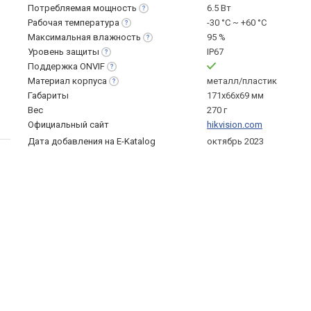
Потребляемая
мощность
6.5 Вт
Рабочая
температура
-30 °C ~ +60 °С
Максимальная
влажность
95 %
Уровень
защиты
IP67
Поддержка
ONVIF
Материал
корпуса
металл/пластик
Габариты
171x66x69 мм
Вес
270 г
Официальный сайт
hikvision.com
Дата добавления на E-Katalog
октябрь 2023