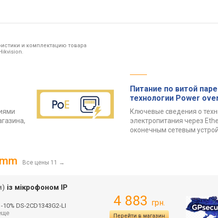
ристики и комплектацию товара
kvision.
Питание по витой паре
технологии Power over
риями
Ключевые сведения о техн
агазина,
электропитания через Ethe
оконечным сетевым устро
8 mm
Все цены 11
→
м)
із мікрофоном IP
4 883
грн.
-10% DS-2CD1343G2-LI
 еще
Перейти в магазин