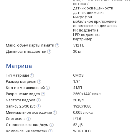
потока /
датчик освещенности
датчик движения
микрофон
мобильное приложение
оповещение о движении
ИК подсветка
LED-подсветка
картридер
Макс. объем карты
памяти
512 ГБ
Дальность
подсветки
30 м
Матрица
Тип
матрицы
CMOS
Размер
матрицы
1/3"
Кол-во
мегапикселей
4 МП
Разрешение
видео
2560x1440 пикс
Частота
кадров
20 к/с
Запись 25/30
к/с
1920x1080
Минимальное
освещение
0.005 люкс
Светосила
f/1.6
Отношение
сигнал/шум
52 дБ
Компенсация
засветки
WDR+BLC