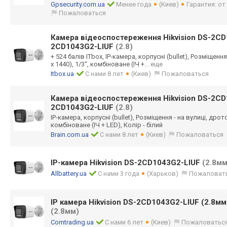
Gpsecurity.com.ua
Менее года
(Киев)
Гарантия: о
Пожаловаться
Камера відеоспостереження Hikvision DS-2CD1
2CD1043G2-LIUF
(2.8)
+ 524 балів ITbox, IP-камера, корпусні (bullet), Розміщення
x 1440), 1/3“, комбіноване (ІЧ +
... еще
Itbox.ua
С нами 8 лет
(Киев)
Пожаловаться
Камера відеоспостереження Hikvision DS-2CD1
2CD1043G2-LIUF
(2.8)
IP-камера, корпусні (bullet), Розміщення - на вулиці, дротов
комбіноване (ІЧ + LED), Колір - білий
Brain.com.ua
С нами 8 лет
(Киев)
Пожаловаться
IP-камера Hikvision DS-2CD1043G2-LIUF
(2.8мм
Allbattery.ua
С нами 3 года
(Харьков)
Пожаловат
IP камера Hikvision DS-2CD1043G2-LIUF (2.8м
(2.8мм)
Comtrading.ua
С нами 6 лет
(Киев)
Пожаловатьс