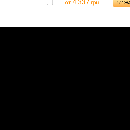
4 337
от
грн.
17 пре