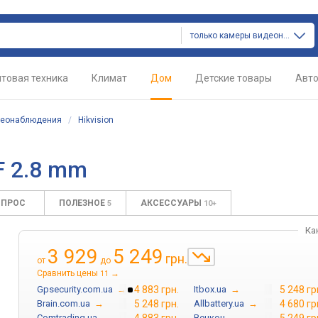
только камеры видеонаблюдения
товая техника
Климат
Дом
Детские товары
Авт
деонаблюдения
/
Hikvision
F 2.8 mm
ОПРОС
ПОЛЕЗНОЕ
АКСЕССУАРЫ
5
10+
Ка
3 929
5 249
грн.
от
до
Сравнить цены
→
11
Gpsecurity.com.ua
→
4 883 грн.
Itbox.ua
→
5 248 гр
Brain.com.ua
→
5 248 грн.
Allbattery.ua
→
4 680 гр
Comtrading.ua
→
Венкон
→