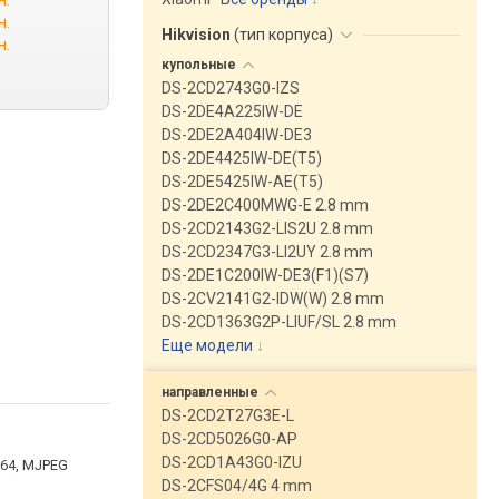
н.
н.
Hikvision
(
тип корпуса
)
н.
купольные
DS-2CD2743G0-IZS
DS-2DE4A225IW-DE
DS-2DE2A404IW-DE3
DS-2DE4425IW-DE(T5)
DS-2DE5425IW-AE(T5)
DS-2DE2C400MWG-E 2.8 mm
DS-2CD2143G2-LIS2U 2.8 mm
DS-2CD2347G3-LI2UY 2.8 mm
DS-2DE1C200IW-DE3(F1)(S7)
DS-2CV2141G2-IDW(W) 2.8 mm
DS-2CD1363G2P-LIUF/SL 2.8 mm
Еще модели
↓
направленные
DS-2CD2T27G3E-L
DS-2CD5026G0-AP
DS-2CD1A43G0-IZU
.264, MJPEG
DS-2CFS04/4G 4 mm