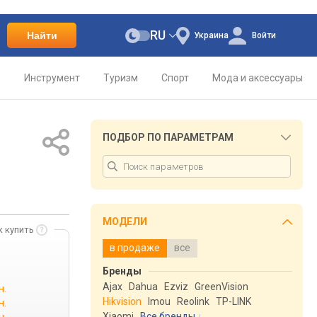
RU
Найти
Украина
Войти
о
Инструмент
Туризм
Спорт
Мода и аксессуары
ПОДБОР ПО ПАРАМЕТРАМ
МОДЕЛИ
к купить
в продаже
все
Бренды
Ajax
Dahua
Ezviz
GreenVision
н.
Hikvision
Imou
Reolink
TP-LINK
н.
Xiaomi
Все бренды