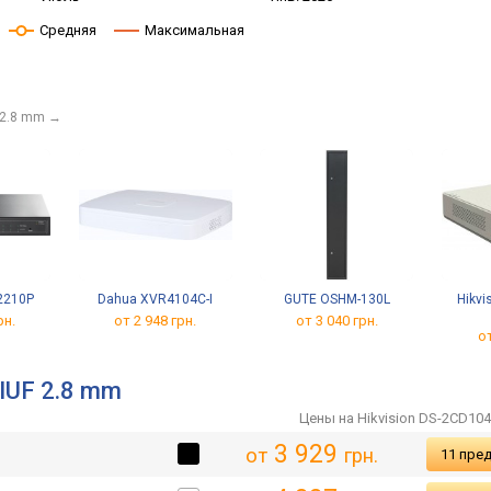
Средняя
Максимальная
 2.8 mm
→
G2210P
Dahua XVR4104C-I
GUTE OSHM-130L
Hikvi
рн.
от 2 948 грн.
от 3 040 грн.
от
IUF 2.8 mm
Цены на Hikvision DS-2CD10
3 929
от
грн.
11 пре