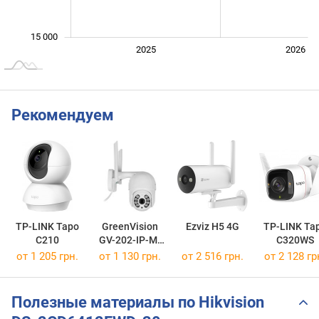
15 000
2024
2027
2025
2026
L
Рекомендуем
TP-LINK Tapo
GreenVision
Ezviz H5 4G
TP-LINK Ta
C210
GV-202-IP-M-
C320WS
DOC40-30
от 1 205 грн.
от 1 130 грн.
от 2 516 грн.
от 2 128 гр
Полезные материалы по Hikvision