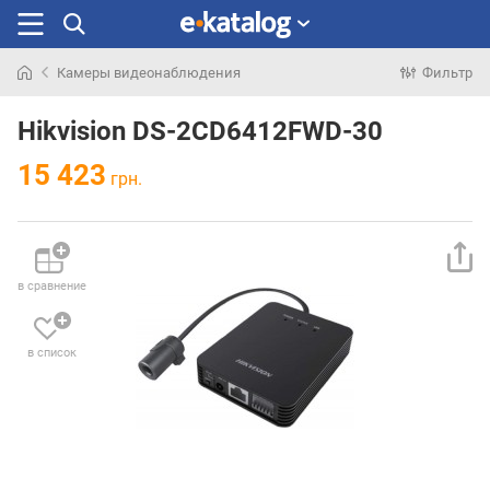
Камеры видеонаблюдения
Фильтр
Искали
раньше
Hikvision DS-2CD6412FWD-30
15 423
грн.
в сравнение
в список