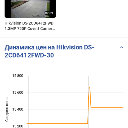
Hikvision DS-2CD6412FWD
1.3MP 720P Covert Camera
- Day Video
Динамика цен на Hikvision DS-
2CD6412FWD-30
15 800
 800
 900
 100
 300
 500
 000
 600
15 600
Средняя цена
15 400
15 000
15 200