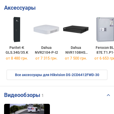
Аксессуары
Paritet-K
Dahua
Dahua
Ferocon BL
GLS.340/35.K
NVR2104-P-I2
NVR1108HS-
87E.T1.P1
8P-S3/H
7035
от 8 480 грн.
от 7 315 грн.
от 7 500 грн.
от 6 653 гр
Все аксессуары для Hikvision DS-2CD6412FWD-30
Видеообзоры
1