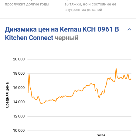
прослужит долгие годы
вытяжки, но и состояние ее
внутренних деталей
Динамика цен на Kernau KCH 0961 B
Kitchen Connect
черный
20 000
 000
 000
 000
18 000
Средняя цена
16 000
10 000
14 000
12 000
10 000
2024
2025
2028
2026
L