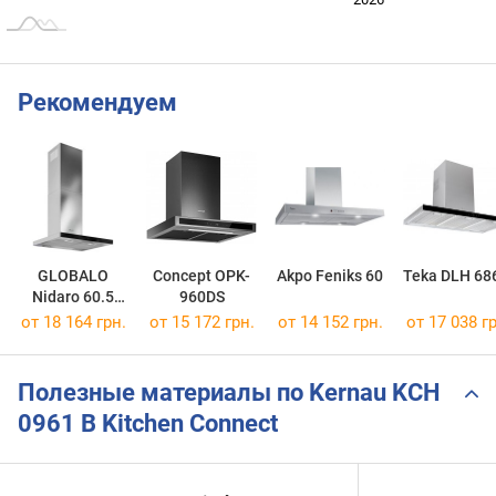
Рекомендуем
GLOBALO
Concept OPK-
Akpo Feniks 60
Teka DLH 68
Nidaro 60.5
960DS
H2H
от 18 164 грн.
от 15 172 грн.
от 14 152 грн.
от 17 038 гр
Полезные материалы по Kernau KCH
0961 B Kitchen Connect