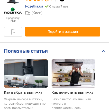
Rozetka.ua
С нами 7 лет
(Киев)
Продавец:
DNK
Перейти в магазин
Полезные статьи
Как выбрать вытяжку
Как почистить вытяжку
Секреты выбора вытяжки,
Важно не только внешняя
которая будет подходить по
чистота и
всем параметрам и
привлекательность