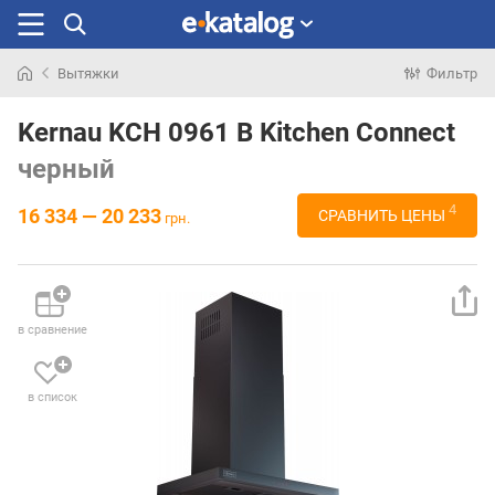
Вытяжки
Фильтр
Искали
раньше
Kernau KCH 0961 B Kitchen Connect
черный
4
16 334 — 20 233
СРАВНИТЬ ЦЕНЫ
грн.
в сравнение
в список