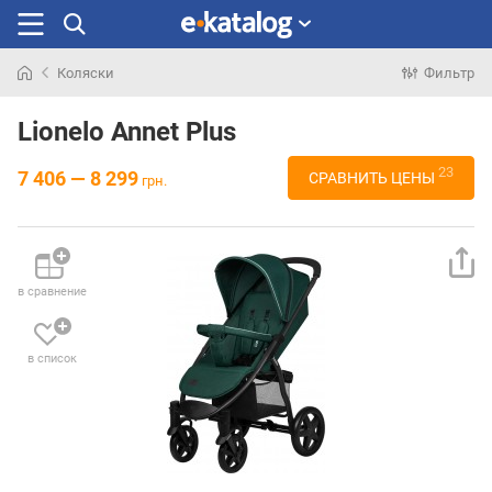
Коляски
Фильтр
Искали
раньше
Lionelo Annet Plus
23
7 406 — 8 299
СРАВНИТЬ ЦЕНЫ
грн.
в сравнение
в список