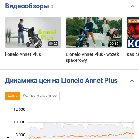
Видеообзоры
3
lionelo Annet Plus
Lionelo Annet Plus - wózek
Как в
spacerowy
Динамика цен на Lionelo Annet Plus
Цена
Кол-во магазинов
 000
 000
 000
 000
 000
0
12 000
10 000
8 000