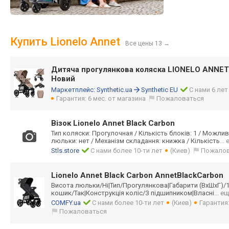
Купить Lionelo Annet
Все цены 13
→
Дитяча прогулянкова коляска LIONELO ANNET
Новий
Маркетплейс:
Synthetic.ua
Synthetic EU
С нами 6 лет
Гарантия: 6 мес. от магазина
Пожаловаться
Візок Lionelo Annet Black Carbon
Тип коляски: Прогулочная / Кількість блоків: 1 / Можли
люльки: нет / Механізм складання: книжка / Кількість
...
Stls.store
С нами более 10-ти лет
(Киев)
Пожалов
Lionelo Annet Black Carbon AnnetBlackCarbon
Висота люльки/Ні|Тип/П
рогулянкова|Габ
арити (ВхШхГ)/1
кошик/Так|Конст
рукція коліс/З підшипником|Вла
сні
... е
COMFY.ua
С нами более 10-ти лет
(Киев)
Гарантия
Пожаловаться