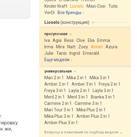
Kinder Kraft
Lionelo
Maxi-Cosi
Tutis
VerDi
Все бренды
Lionelo
(
конструкция
)
прогулочная
Iva
Agia
Bess
Cloe
Elia
Emma
Irma
Mira
Natt
Zoey
Annet
Azura
Julie
Tansi
Ingrid
Emerald
Еще модели
↓
универсальная
Mari 2 in 1
Mika 2 in 1
Mika 3 in 1
Amber 2 in 1
Amber 3 in 1
Freya 2 in 1
Freya 3 in 1
Layla 2 in 1
Layla 3 in 1
Meril 2 in 1
Meril 3 in 1
Bianka 3 in 1
Carmine 2 in 1
Carmine 3 in 1
Mari Tour 3 in 1
Mika Plus 2 in 1
Mika Plus 3 in 1
Amber Plus 2 in 1
тировку
Amber Plus 3 in 1
к же,
Вопросы и пожелания по подбору модели →