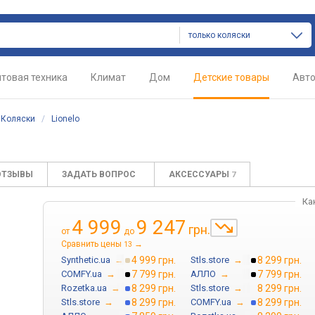
только коляски
товая техника
Климат
Дом
Детские товары
Авт
/
Коляски
/
Lionelo
ОТЗЫВЫ
ЗАДАТЬ ВОПРОС
АКСЕССУАРЫ
7
Ка
4 999
9 247
грн.
от
до
Сравнить цены
→
13
Synthetic.ua
→
4 999 грн.
Stls.store
→
8 299 грн.
COMFY.ua
→
7 799 грн.
АЛЛО
→
7 799 грн.
Rozetka.ua
→
8 299 грн.
Stls.store
→
8 299 грн.
Stls.store
→
8 299 грн.
COMFY.ua
→
8 299 грн.