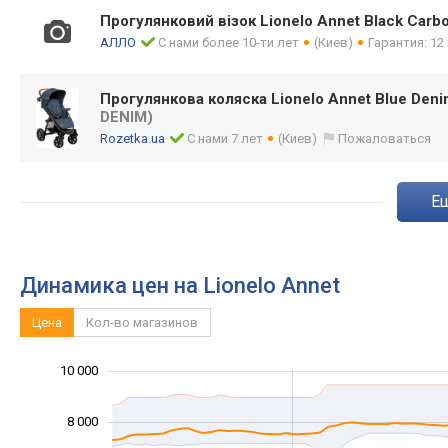
Прогулянковий візок Lionelo Annet Black Carb
АЛЛО
С нами более 10-ти лет
(Киев)
Гарантия: 12
Прогулянкова коляска Lionelo Annet Blue Den
DENIM)
Rozetka.ua
С нами 7 лет
(Киев)
Пожаловаться
Динамика цен на Lionelo Annet
Цена
Кол-во магазинов
10 000
12 000
-2 000
1 000
3 000
5 000
7 000
0
8 000