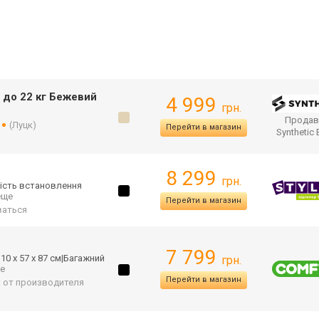
 до 22 кг Бежевий
4 999
грн.
Продав
(Луцк)
Перейти в магазин
Synthetic
8 299
грн.
вість встановлення
 еще
Перейти в магазин
аться
7 799
10 х 57 х 87 см|Багажний
грн.
ще
Перейти в магазин
: от производителя