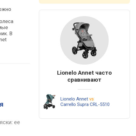
можно
и
колеса
амые
ик. В
net
Lionelo Annet часто
сравнивают
Lionelo Annet
vs
ля
Carrello Supra CRL-5510
яски: ее