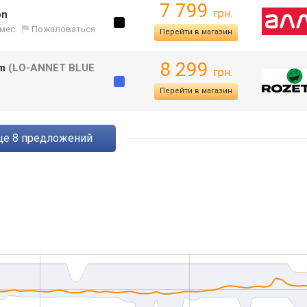
7 799
грн.
on
 мес.
Пожаловаться
Перейти в магазин
8 299
im
(LO-ANNET BLUE
грн.
Перейти в магазин
eще
8
предложений