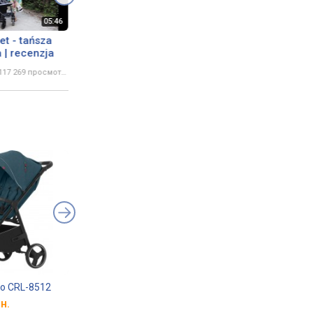
et - tańsza
Как выбрать коляску
 | recenzja
117 269 просмотров
vo CRL-8512
El Camino Muse ME1118
El Camino Spin ME1
н.
от 5 676 грн.
от 8 500 грн.