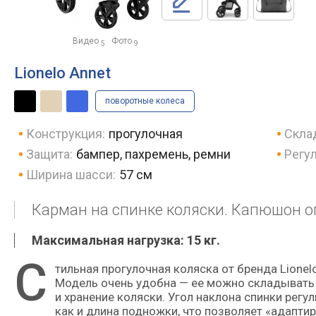
Видео
Фото
5
9
Lionelo Annet
поворотные колеса
Конструкция:
прогулочная
Скла
Защита:
бампер, пахремень, ремни
Регу
Ширина шасси:
57 см
Карман на спинке коляски. Капюшон оп
Максимальная нагрузка: 15 кг.
С
тильная прогулочная коляска от бренда Lionelo, предназначенная для прогулок с детьми весом до 15 кг.
Модель очень удобна — ее можно складывать 
и хранение коляски. Угол наклона спинки регу
как и длина подножки, что позволяет «адапти