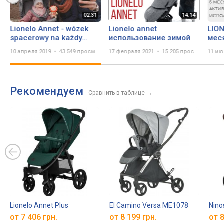
Lionelo Annet - wózek
Lionelo annet
LIO
spacerowy na każdy
использование зимой
мес
teren
10 апреля 2019
43 549 просмотров
17 февраля 2021
15 205 просмотров
11 ию
Рекомендуем
Сравнить в таблице
→
Lionelo Annet Plus
El Camino Versa ME1078
Nino
от 7 406 грн.
от 8 199 грн.
от 8