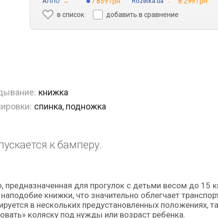
АЛЛО
→
7 859 грн.
Rozetka.ua
→
8 299 грн.
в список
добавить в сравнение
дывание:
книжка
лировки:
спинка, подножка
ускается к бамперу.
наподобие книжки, что значительно облегчает транспор
лируется в нескольких предустановленных положениях, та
ровать» коляску под нужды или возраст ребенка.