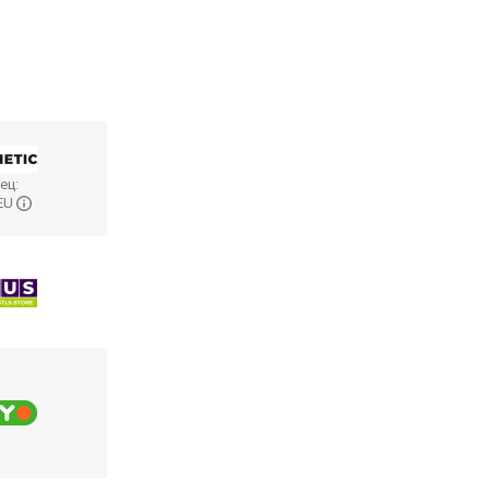
ец:
 EU