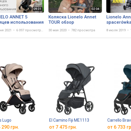
NELO ANNET 5
Коляска Lionelo Annet
Lionelo Ann
яцев использования
TOUR обзор
spacerówka
ня 2021
6 097 просмотров
30 мая 2020
782 просмотра
8 июля 2019
s Lugo
El Camino Fiji ME1113
Carrello Bra
 290 грн.
от 7 475 грн.
от 6 733 гр