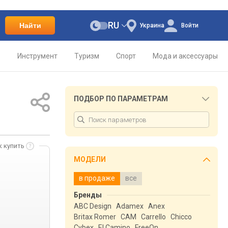
RU
Найти
Украина
Войти
о
Инструмент
Туризм
Спорт
Мода и аксессуары
ПОДБОР ПО ПАРАМЕТРАМ
к купить
МОДЕЛИ
в продаже
все
Бренды
ABC Design
Adamex
Anex
Britax Romer
CAM
Carrello
Chicco
Cybex
El Camino
FreeOn