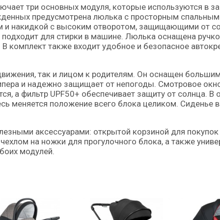
ючает три основных модуля, которые используются в з
ожденных предусмотрена люлька с просторным спальным
и накидкой с высоким отворотом, защищающими от сол
и подходит для стирки в машине. Люлька оснащена ручко
 В комплект также входит удобное и безопасное автокр
движения, так и лицом к родителям. Он оснащен больши
пера и надежно защищает от непогоды. Смотровое окн
ся, а фильтр UPF50+ обеспечивает защиту от солнца. В 
есь меняется положение всего блока целиком. Сиденье 
езными аксессуарами: открытой корзиной для покупок 
м чехлом на ножки для прогулочного блока, а также уни
боих модулей.