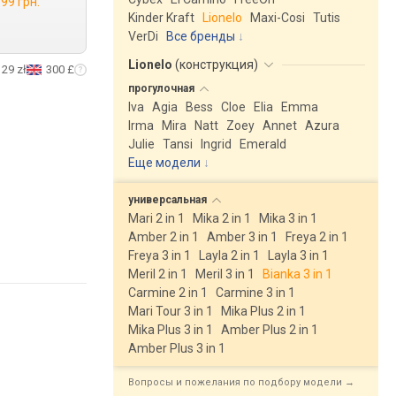
99 грн.
Kinder Kraft
Lionelo
Maxi-Cosi
Tutis
VerDi
Все бренды
Lionelo
(
конструкция
)
129 zł
300 £
прогулочная
Iva
Agia
Bess
Cloe
Elia
Emma
Irma
Mira
Natt
Zoey
Annet
Azura
Julie
Tansi
Ingrid
Emerald
Еще модели
↓
универсальная
Mari 2 in 1
Mika 2 in 1
Mika 3 in 1
Amber 2 in 1
Amber 3 in 1
Freya 2 in 1
Freya 3 in 1
Layla 2 in 1
Layla 3 in 1
Meril 2 in 1
Meril 3 in 1
Bianka 3 in 1
Carmine 2 in 1
Carmine 3 in 1
Mari Tour 3 in 1
Mika Plus 2 in 1
Mika Plus 3 in 1
Amber Plus 2 in 1
Amber Plus 3 in 1
Вопросы и пожелания по подбору модели →