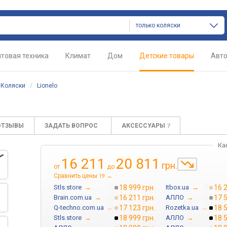
только коляски
товая техника
Климат
Дом
Детские товары
Авт
/
Коляски
/
Lionelo
ОТЗЫВЫ
ЗАДАТЬ ВОПРОС
АКСЕССУАРЫ
7
Ка
16 211
20 811
грн.
от
до
Сравнить цены
→
19
Stls.store
→
18 999 грн.
Itbox.ua
→
16 2
Brain.com.ua
→
16 211 грн.
АЛЛО
→
17 5
Q-techno.com.ua
→
17 123 грн.
Rozetka.ua
→
18 5
Stls.store
→
18 999 грн.
АЛЛО
→
18 5