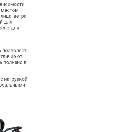
ависимости
 местом,
нца, ветра,
й для
есло для
м
о позволяет
отличие от
выполнено в
с нагрузкой
версальными