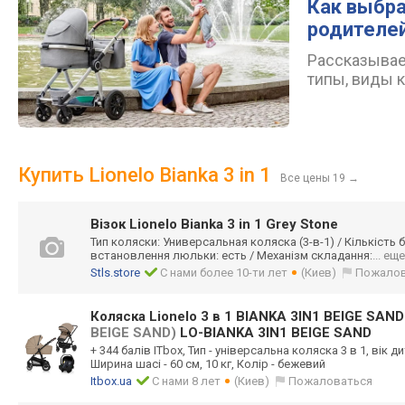
Как выбра
родителе
Рассказываем
типы, виды 
Купить Lionelo Bianka 3 in 1
Все цены 19
→
Візок Lionelo Bianka 3 in 1 Grey Stone
Тип коляски: Универсальная коляска (3-в-1) / Кількість 
встановлення люльки: есть / Механізм складання:
... еще
Stls.store
С нами более 10-ти лет
(Киев)
Пожалов
Коляска Lionelo 3 в 1 BIANKA 3IN1 BEIGE SAN
BEIGE SAND)
LO-BIANKA 3IN1 BEIGE SAND
+ 344 балів ITbox, Тип - універсальна коляска 3 в 1, вік д
Ширина шасі - 60 см, 10 кг, Колір - бежевий
Itbox.ua
С нами 8 лет
(Киев)
Пожаловаться