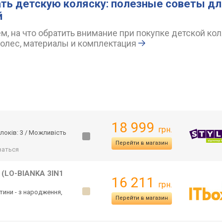
ть детскую коляску: полезные советы д
й
, на что обратить внимание при покупке детской кол
колес, материалы и комплектация
18 999
грн.
блоків: 3 / Можливість
Перейти в магазин
аться
D
(LO-BIANKA 3IN1
16 211
грн.
итини - з народження,
Перейти в магазин