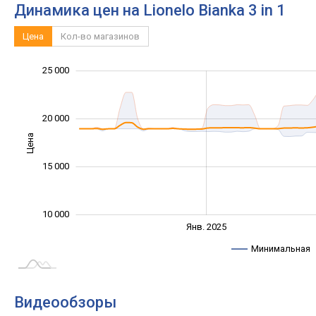
Динамика цен на Lionelo Bianka 3 in 1
Цена
Кол-во магазинов
12 000
14 000
30 000
8 000
5 000
0
25 000
20 000
Цена
12 000
15 000
10 000
Янв. 2027
Июль
Янв. 2025
L
Минимальная
Видеообзоры