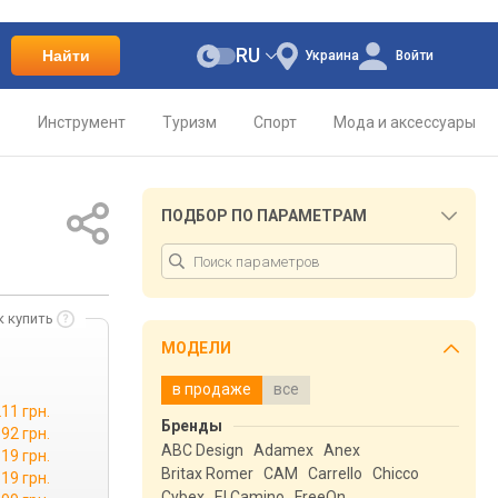
RU
Найти
Украина
Войти
о
Инструмент
Туризм
Спорт
Мода и аксессуары
ПОДБОР ПО ПАРАМЕТРАМ
к купить
МОДЕЛИ
в продаже
все
11 грн.
Бренды
92 грн.
ABC Design
Adamex
Anex
19 грн.
Britax Romer
CAM
Carrello
Chicco
19 грн.
Cybex
El Camino
FreeOn