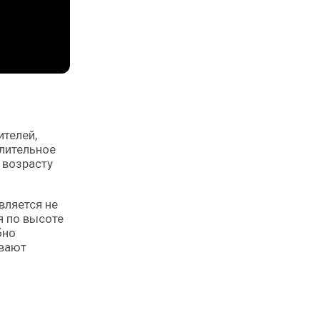
ителей,
лительное
 возрасту
вляется не
я по высоте
бно
ивают