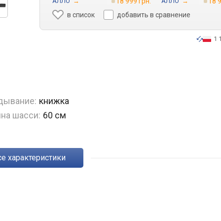
АЛЛО
→
18 999 грн.
АЛЛО
→
18 9
в список
добавить в сравнение
1 
дывание:
книжка
на шасси:
60 см
Все характеристики