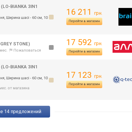
D
(LO-BIANKA 3IN1
16 211
грн.
ня, Ширина шасі - 60 см, 10
Перейти в магазин
17 592
грн.
 GREY STONE)
 мес.
Пожаловаться
Перейти в магазин
D
(LO-BIANKA 3IN1
17 123
грн.
ня, Ширина шасі - 60 см, 10
Перейти в магазин
мес. от магазина
ще
14
предложений