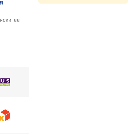
ля
яски: ее