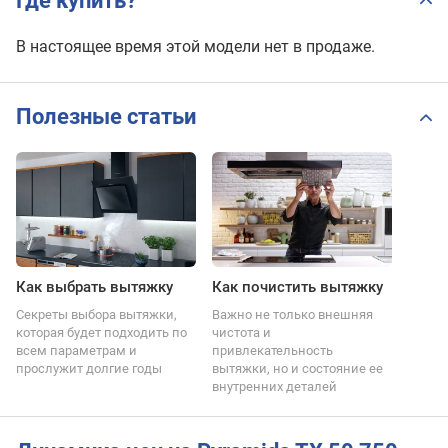
Где купить?
В настоящее время этой модели нет в продаже.
Полезные статьи
Как выбрать вытяжку
Как почистить вытяжку
Секреты выбора вытяжки,
Важно не только внешняя
которая будет подходить по
чистота и
всем параметрам и
привлекательность
прослужит долгие годы
вытяжки, но и состояние ее
внутренних деталей