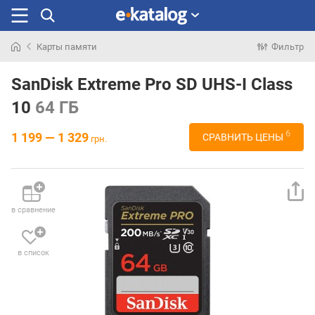
Карты памяти
Фильтр
Искали
раньше
SanDisk Extreme Pro SD UHS-I Class
10
64 ГБ
6
1 199 — 1 329
СРАВНИТЬ ЦЕНЫ
грн.
в сравнение
в список