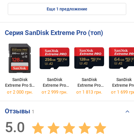
eще
1
предложение
Серия SanDisk Extreme Pro (топ)
SanDisk
SanDisk
SanDisk
SanDisk
Extreme Pro SD
Extreme Pro
Extreme Pro
Extreme Pr
UHS-I Class 10
V30 A2
V30 A2
V30 A2
от
2 000 грн.
от
2 999 грн.
от
1 813 грн.
от
1 699 гр
SDXC 128Gb
microSDXC
microSDXC
microSDX
UHS-I U3
UHS-I U3
UHS-I U3
64
256Gb
128Gb
Отзывы
1
5.0