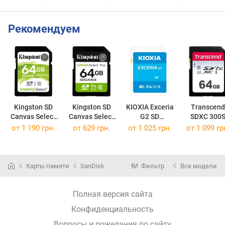
Рекомендуем
Kingston SD
Kingston SD
KIOXIA Exceria
Transcend
Canvas Select
Canvas Select
G2 SD
SDXC 300
SDXC 64Gb
Plus Gen3
Exceria G2 SD 64Gb
SDXC 300S 
от
1 190 грн.
от
629 грн.
от
1 025 грн.
от
1 099 гр
64Gb
Карты памяти
SanDisk
Фильтр
Все модели
Полная версия сайта
Конфиденциальность
Вопросы и пожелания по сайту