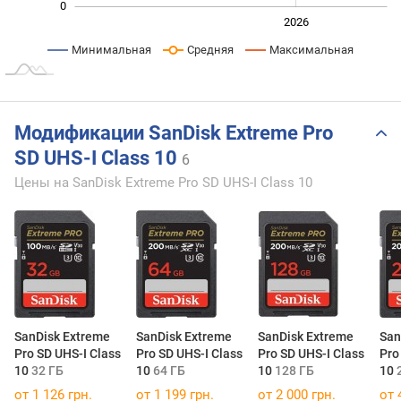
0
2024
2025
2028
2026
L
Минимальная
Средняя
Максимальная
Модификации SanDisk Extreme Pro
SD UHS-I Class 10
6
Цены на SanDisk Extreme Pro SD UHS-I Class 10
SanDisk Extreme
SanDisk Extreme
SanDisk Extreme
San
Pro SD UHS-I Class
Pro SD UHS-I Class
Pro SD UHS-I Class
Pro
10
32 ГБ
10
64 ГБ
10
128 ГБ
10
от 1 126 грн.
от 1 199 грн.
от 2 000 грн.
от 