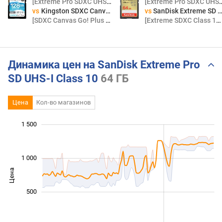
[Extreme Pro SDXC UHS-I Class 10 64Gb]
[Extreme Pro SDXC UHS-I 
vs
Kingston SDXC Canvas Go! Plus
vs
SanDisk Extreme SD Class 10 UHS-I U3 V30
[SDXC Canvas Go! Plus 128Gb]
[Extreme SDXC Class 10 UHS-I U3 V30 64Gb]
Динамика цен на SanDisk Extreme Pro
SD UHS-I Class 10
64 ГБ
Цена
Кол-во магазинов
 000
 000
-400
-200
-500
200
400
1 500
1 000
Цена
1 000
500