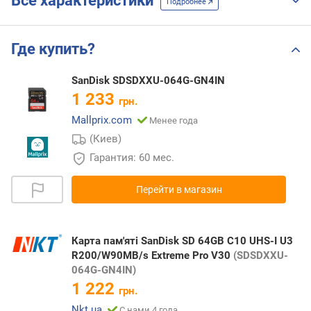
Все характеристики
Подробнее
Где купить?
SanDisk SDSDXXU-064G-GN4IN
1 233
грн.
Mallprix.com
Менее года
(Киев)
Гарантия: 60 мес.
Перейти в магазин
Карта пам'яті SanDisk SD 64GB C10 UHS-I U3
R200/W90MB/s Extreme Pro V30
(SDSDXXU-
064G-GN4IN)
1 222
грн.
Nkt.ua
С нами 4 года