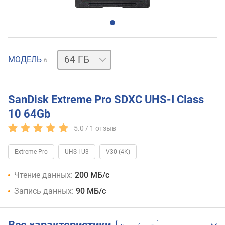
32 ГБ
128 ГБ
256 ГБ
512 ГБ
1 ТБ
МОДЕЛЬ
6
SanDisk Extreme Pro SDXC UHS-I Class
10 64Gb
5.0 /
1
отзыв
Extreme Pro
UHS-I U3
V30 (4K)
Чтение данных:
200 МБ/с
Запись данных:
90 МБ/с