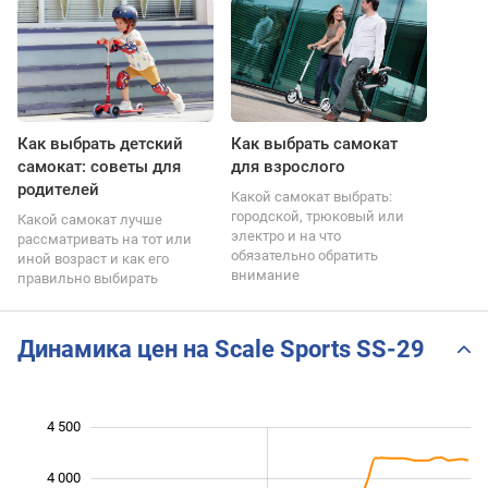
Как выбрать детский
Как выбрать самокат
самокат: советы для
для взрослого
родителей
Какой самокат выбрать:
городской, трюковый или
Какой самокат лучше
электро и на что
рассматривать на тот или
обязательно обратить
иной возраст и как его
внимание
правильно выбирать
Динамика цен на Scale Sports SS-29
4 500
 000
 500
 000
4 000