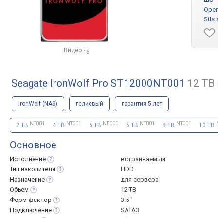
Open
Stls.
Видео
16
Seagate IronWolf Pro ST12000NT001
12 TB
IronWolf (NAS)
гелиевый
гарантия 5 лет
NT001
NT001
NE000
NT001
NT001
2 TB
4 TB
6 TB
6 TB
8 TB
10 TB
Основное
Исполнение
встраиваемый
Тип
накопителя
HDD
Назначение
для сервера
Объем
12 TB
Форм-фактор
3.5 "
Подключение
SATA3