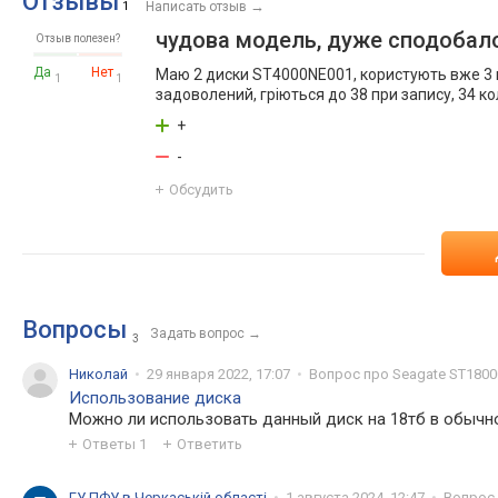
Отзывы
→
1
Написать отзыв
чудова модель, дуже сподобал
Отзыв полезен?
Да
Нет
Маю 2 диски ST4000NE001, користують вже 3 мі
1
1
задоволений, гріються до 38 при запису, 34 ко
+
-
Обсудить
Вопросы
Задать вопрос
→
3
Николай
29 января 2022, 17:07
Вопрос про Seagate ST180
Использование диска
Можно ли использовать данный диск на 18тб в обычн
Ответы
1
Ответить
ГУ ПФУ в Черкаській області
1 августа 2024, 12:47
Вопрос 