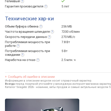
Гелиевый
Гарантия
производителя
5 лет
Технические хар-ки
Объем буфера
обмена
256 МБ
Частота вращения
шпинделя
7200 об/мин
Скорость передачи
данных
270 МБ/с
Потребляемая мощность при
7.8 Вт
работе
Потребляемая мощность при
5 Вт
ожидании
Наработка на
отказ
2.5 млн. ч
Сообщить об ошибке в описании
Информация в описании модели носит справочный характер.
Всегда
перед покупкой уточняйте у менеджера интернет-магазина характе
Каталог Seagate 2026
- новинки, хиты продаж и самые актуальные модели S