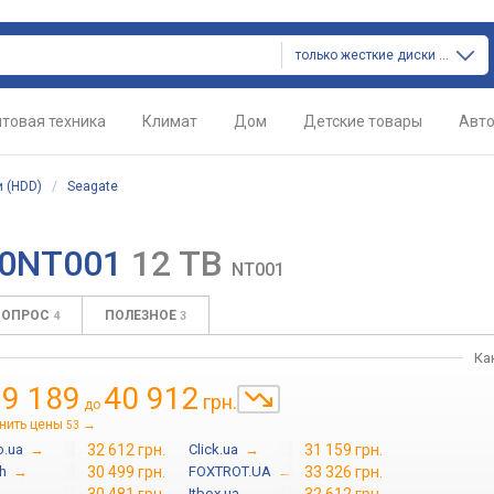
только жесткие диски (hdd)
товая техника
Климат
Дом
Детские товары
Авт
 (HDD)
/
Seagate
000NT001
12 TB
NT001
ВОПРОС
ПОЛЕЗНОЕ
4
3
Ка
29 189
40 912
грн.
до
нить цены
→
53
.ua
→
32 612 грн.
Click.ua
→
31 159 грн.
h
→
30 499 грн.
FOXTROT.UA
→
33 326 грн.
→
Itbox.ua
→