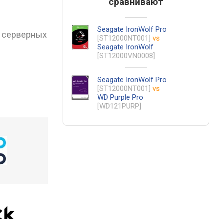
сравнивают
Seagate IronWolf Pro
, серверных
[ST12000NT001]
vs
Seagate IronWolf
[ST12000VN0008]
Seagate IronWolf Pro
[ST12000NT001]
vs
WD Purple Pro
[WD121PURP]