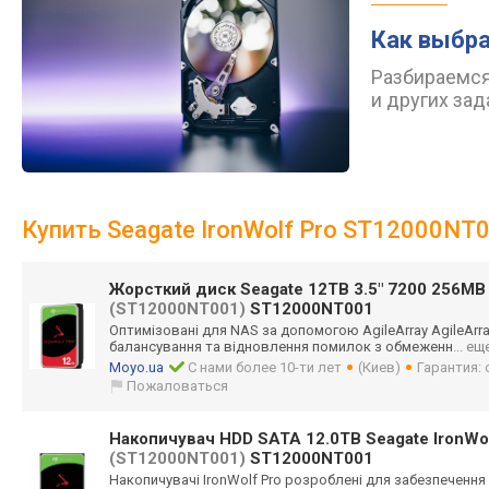
Как выбра
Разбираемся
и других зад
Купить Seagate IronWolf Pro ST12000NT
Жорсткий диск Seagate 12TB 3.5" 7200 256MB 
(ST12000NT001)
ST12000NT001
Оптимізовані для NAS за допомогою AgileArray AgileAr
балансування та відновлення помилок з обмеженн
... ещ
Moyo.ua
С нами более 10-ти лет
(Киев)
Гарантия:
Пожаловаться
Накопичувач HDD SATA 12.0TB Seagate IronWo
(ST12000NT001)
ST12000NT001
Накопичувачі IronWolf Pro розроблені для забезпечення 