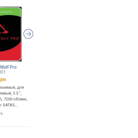
nWolf Pro
Seagate IronWolf
Seagate IronWolf
001
ST12000VN0008
ST4000VN006
грн.
от
21 202 грн.
от
11 270 грн.
иваемый, для
12 TB, встраиваемый, для
4 TB, встраиваемый,
евый, 3.5 ",
сервера, 3.5 ", буфер:
сервера, 3.5 ", буфер:
Б, 7200 об/мин,
256 МБ, 7200 об/мин,
256 МБ, 5400 об/мин,
: SATA3,
подключение: SATA3,
подключение: SATA3,
ет
гарантия 3 года
гарантия 3 года
ть
сравнить
сравнить