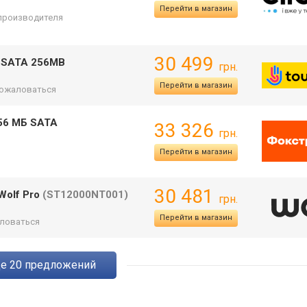
Перейти в магазин
т производителя
30 499
B SATA 256MB
грн.
Перейти в магазин
ожаловаться
256 МБ SATA
33 326
грн.
)
Перейти в магазин
30 481
Wolf Pro
(ST12000NT001)
грн.
Перейти в магазин
ловаться
ще
20
предложений