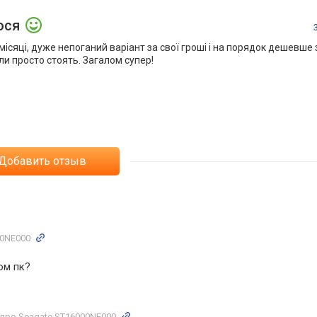
ося
сяці, дуже непоганий варіант за свої гроші і на порядок дешевше 
ли просто стоять. Загалом супер!
Добавить отзыв
00NE000
ом пк?
про Seagate ST16000NE000