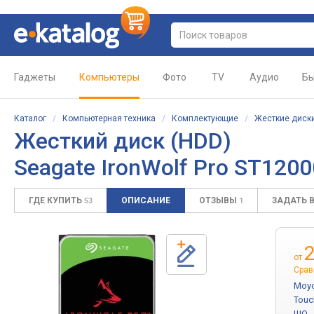
Гаджеты
Компьютеры
Фото
TV
Аудио
Бы
Каталог
/
Компьютерная техника
/
Комплектующие
/
Жесткие диски
Жесткий диск (HDD)
Seagate IronWolf Pro ST12
ГДЕ КУПИТЬ
ОПИСАНИЕ
ОТЗЫВЫ
ЗАДАТЬ 
53
1
от
Срав
Moyo
Touc
ШО