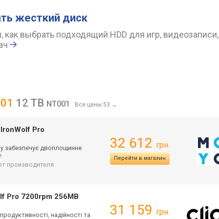
ть жесткий диск
, как выбрать подходящий HDD для игр, видеозаписи
ач
001
12 TB
NT001
Все цены 53
→
IronWolf Pro
32 612
грн.
ray забезпечує двоплощинне
е
Перейти в магазин
 от производителя
lf Pro 7200rpm 256MB
31 159
грн.
продуктивності, надійності та