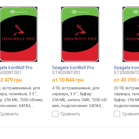
ate IronWolf Pro
Seagate IronWolf Pro
Seagate Iro
6000NT001
ST4000NT001
ST20000NT
2 479 грн.
от
10 844 грн.
от
43 395 
B, встраиваемый, для
4 TB, встраиваемый, для
20 TB, встра
ра, гелиевый, 3.5 ",
сервера, 3.5 ", буфер:
сервера, гели
р: 256 МБ, 7200 об/мин,
256 МБ, запись CMR, 7200 об/
буфер: 256 М
лючение: SATA3,
мин, подключение: SATA3,
подключение
нтия 5 лет
гарантия 5 лет
гарантия 5 л
сравнить
сравнить
сравни