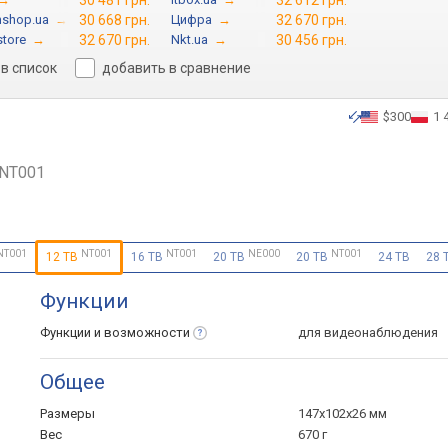
30 481 грн.
32 612 грн.
shop.ua
→
30 668 грн.
Цифра
→
32 670 грн.
store
→
32 670 грн.
Nkt.ua
→
30 456 грн.
в список
добавить в сравнение
$300
1 
NT001
NT001
NT001
NT001
NE000
NT001
12 TB
16 TB
20 TB
20 TB
24 TB
28 
Функции
Функции и
возможности
для видеонаблюдения
Общее
Размеры
147x102x26 мм
Вес
670 г