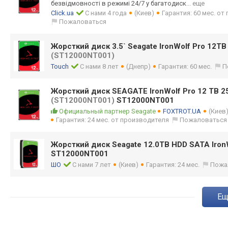
безвідмовності в режимі 24/7 у багатодиск
... еще
Click.ua
С нами 4 года
(Киев)
Гарантия: 60 мес. о
Пожаловаться
Жорсткий диск 3.5` Seagate IronWolf Pro 12T
(ST12000NT001)
Touch
С нами 8 лет
(Днепр)
Гарантия: 60 мес.
П
Жорсткий диск SEAGATE IronWolf Pro 12 TB 
(ST12000NT001)
ST12000NT001
Официальный партнер Seagate
FOXTROT.UA
(Киев
Гарантия: 24 мес. от производителя
Пожаловаться
Жорсткий диск Seagate 12.0TB HDD SATA Iron
ST12000NT001
ШО
С нами 7 лет
(Киев)
Гарантия: 24 мес.
Пожа
e