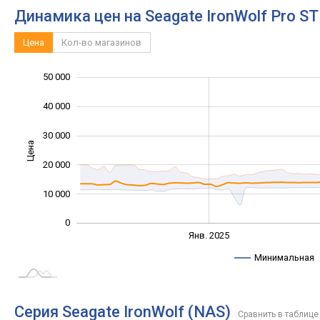
Динамика цен на Seagate IronWolf Pro 
Цена
Кол-во магазинов
50 000
-20 000
-10 000
60 000
40 000
30 000
Цена
10 000
20 000
10 000
0
Янв. 2027
Июль
Янв. 2025
L
Минимальная
Серия Seagate IronWolf (NAS)
Сравнить в таблице