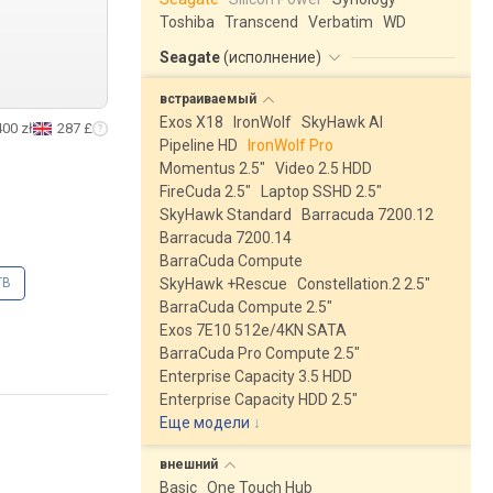
Toshiba
Transcend
Verbatim
WD
Seagate
(
исполнение
)
встраиваемый
Exos X18
IronWolf
SkyHawk AI
400 zł
287 £
Pipeline HD
IronWolf Pro
Momentus 2.5"
Video 2.5 HDD
FireCuda 2.5"
Laptop SSHD 2.5"
SkyHawk Standard
Barracuda 7200.12
Barracuda 7200.14
BarraCuda Compute
TB
SkyHawk +Rescue
Constellation.2 2.5"
BarraCuda Compute 2.5"
Exos 7E10 512e/4KN SATA
BarraCuda Pro Compute 2.5"
Enterprise Capacity 3.5 HDD
Enterprise Capacity HDD 2.5"
Еще модели
↓
внешний
Basic
One Touch Hub