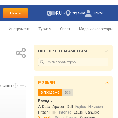
RU
Найти
Украина
Войти
о
Инструмент
Туризм
Спорт
Мода и аксессуары
ПОДБОР ПО ПАРАМЕТРАМ
МОДЕЛИ
к купить
в продаже
все
Бренды
A-Data
Apacer
Dell
Fujitsu
Hikvision
Hitachi
HP
Intenso
LaCie
SanDisk
Seagate
Silicon Power
Synology