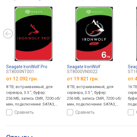
Seagate IronWolf Pro
Seagate IronWolf
Seag
ST8000NT001
ST8000VN0022
ST1
от
12 092 грн.
от
19 821 грн.
от
4
8 TB, встраиваемый, для
8 TB, встраиваемый, для
16 T
сервера, 3.5 ", буфер:
сервера, 3.5 ", буфер:
серве
256 МБ, запись CMR, 7200 об/
256 МБ, запись CMR, 7200 об/
буфе
мин, подключение: SATA3,
мин, подключение: SATA3,
подк
гарантия 5 лет
гарантия 3 года
гара
сравнить
сравнить