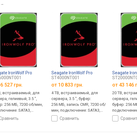
→
ate IronWolf Pro
Seagate IronWolf Pro
Seagate Iro
6000NT001
ST4000NT001
ST20000NT
6 527 грн.
от
10 833 грн.
от
43 146 
B, встраиваемый, для
4 TB, встраиваемый, для
20 TB, встра
ра, гелиевый, 3.5 ",
сервера, 3.5 ", буфер:
сервера, гели
р: 256 МБ, 7200 об/мин,
256 МБ, запись CMR, 7200 об/
буфер: 256 М
лючение: SATA3,
мин, подключение: SATA3,
подключение
нтия 5 лет
гарантия 5 лет
гарантия 5 л
сравнить
сравнить
сравни