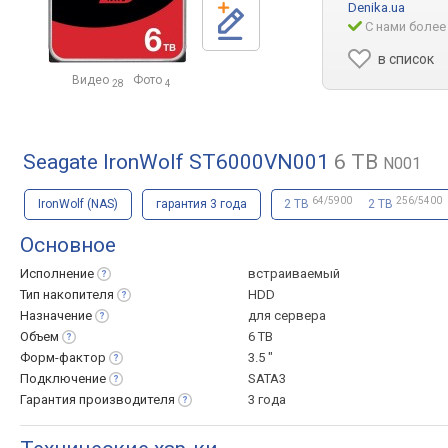
Denika.ua
С нами более
в список
Видео
Фото
28
4
Seagate IronWolf ST6000VN001
6 TB
N001
64/5900
256/5400
IronWolf (NAS)
гарантия 3 года
2 TB
2 TB
Основное
Исполнение
встраиваемый
Тип
накопителя
HDD
Назначение
для сервера
Объем
6 TB
Форм-фактор
3.5 "
Подключение
SATA3
Гарантия
производителя
3 года