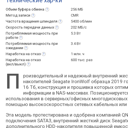
Технические хар-ки
Объем буфера
обмена
256 МБ
Метод
записи
CMR
Частота вращения
шпинделя
5400 об/мин
Скорость передачи
данных
202 МБ/с
Потребляемая мощность при
5.3 Вт
работе
Потребляемая мощность при
3.4 Вт
ожидании
Наработка на
отказ
1 млн. ч
Наработка на отказ
600 тыс. раз
(вкл/выкл)
П
роизводительный и надежный внутренний жесткий диск форм-фактора 3.5" из семейства серверных HDD-
накопителей Seagate IronWolf образца 2019 г
16 Тб, конструкция и прошивка которых опти
информации в NAS-массивах. Позиционируется
использования в серверных/офисных многодисковых х
помощью высокоскоростных сетевых кабельных или 
Эта модель протестирована и одобрена компанией QN
подключения SATA3, внутренний жесткий диск Seagat
дополнительного HDD-накопителя повышенной емкост