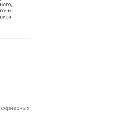
ного,
то- и
аписи
, серверных