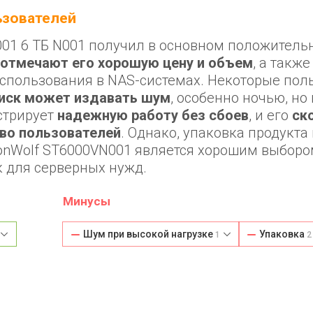
льзователей
001 6 ТБ N001 получил в основном положитель
отмечают его хорошую цену и объем
, а такж
 использования в NAS-системах. Некоторые пол
диск может издавать шум
, особенно ночью, но 
стрирует
надежную работу без сбоев
, и его
ск
во пользователей
. Однако, упаковка продукта
ronWolf ST6000VN001 является хорошим выбором
к для серверных нужд.
Минусы
Шум при высокой нагрузке
Упаковка
1
2