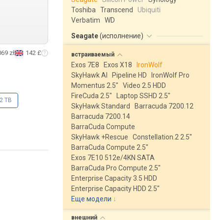
Toshiba
Transcend
Ubiquiti
Verbatim
WD
Seagate
(
исполнение
)
069 zł
142 £
встраиваемый
Exos 7E8
Exos X18
IronWolf
SkyHawk AI
Pipeline HD
IronWolf Pro
Momentus 2.5"
Video 2.5 HDD
FireCuda 2.5"
Laptop SSHD 2.5"
2 TB
SkyHawk Standard
Barracuda 7200.12
Barracuda 7200.14
BarraCuda Compute
SkyHawk +Rescue
Constellation.2 2.5"
BarraCuda Compute 2.5"
Exos 7E10 512e/4KN SATA
BarraCuda Pro Compute 2.5"
Enterprise Capacity 3.5 HDD
Enterprise Capacity HDD 2.5"
Еще модели
↓
внешний