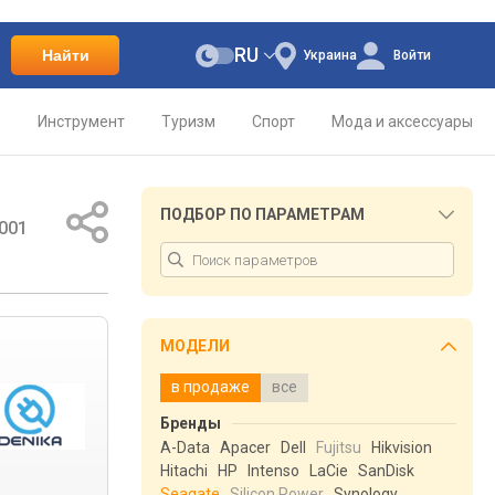
RU
Найти
Украина
Войти
о
Инструмент
Туризм
Спорт
Мода и аксессуары
ПОДБОР ПО ПАРАМЕТРАМ
001
МОДЕЛИ
в продаже
все
Бренды
A-Data
Apacer
Dell
Fujitsu
Hikvision
Hitachi
HP
Intenso
LaCie
SanDisk
Seagate
Silicon Power
Synology