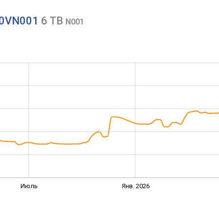
000VN001
6 TB
N001
Июль
Янв. 2026