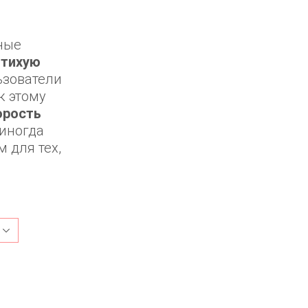
ные
е
тихую
ьзователи
к этому
орость
 иногда
 для тех,