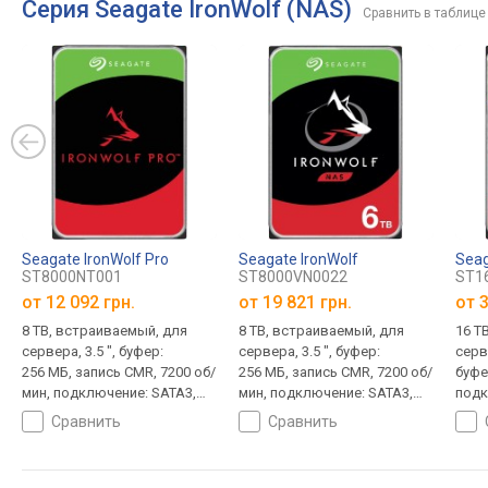
Серия Seagate IronWolf (NAS)
Сравнить в таблице
Seagate IronWolf Pro
Seagate IronWolf
Seag
ST8000NT001
ST8000VN0022
ST1
от
12 092 грн.
от
19 821 грн.
от
3
8 TB, встраиваемый, для
8 TB, встраиваемый, для
16 T
сервера, 3.5 ", буфер:
сервера, 3.5 ", буфер:
серве
256 МБ, запись CMR, 7200 об/
256 МБ, запись CMR, 7200 об/
буфе
мин, подключение: SATA3,
мин, подключение: SATA3,
подк
гарантия 5 лет
гарантия 3 года
гара
сравнить
сравнить