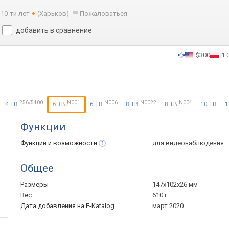
 10-ти лет
(Харьков)
Пожаловаться
добавить в сравнение
$300
1 
256/5400
N001
N006
N0022
N004
4 TB
6 TB
6 TB
8 TB
8 TB
10 TB
1
Функции
Функции и
возможности
для видеонаблюдения
Общее
Размеры
147x102x26 мм
Вес
610 г
Дата добавления на E-Katalog
март 2020