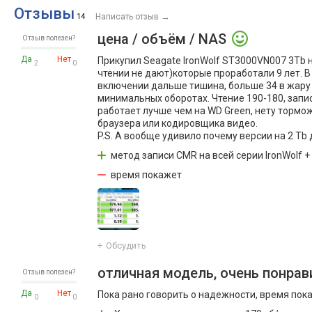
Отзывы
→
14
Написать отзыв
цена / объём / NAS
Отзыв полезен?
Да
Нет
Прикупил Seagate IronWolf ST3000VN007 3Tb 
2
0
чтении не дают)которые проработали 9 лет. 
включении дальше тишина, больше 34 в жару н
минимальных оборотах. Чтение 190-180, запис
работает лучше чем на WD Green, нету тормо
браузера или кодировщика видео.
P.S. А вообще удивило почему версии на 2 Tb 
метод записи CMR на всей серии IronWolf +
время покажет
Обсудить
отличная модель, очень понрав
Отзыв полезен?
Да
Нет
Пока рано говорить о надежности, время пока
0
0