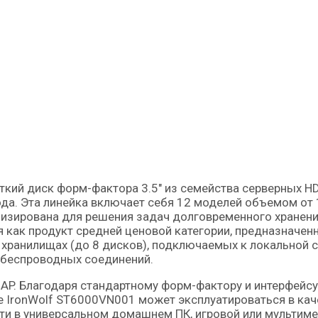
ода. Эта линейка включает себя 12 моделей объемом от 
мизирована для решения задач долговременного хранен
 как продукт средней ценовой категории, предназначен
ранилищах (до 8 дисков), подключаемых к локальной с
беспроводных соединений.
AP. Благодаря стандартному форм-фактору и интерфейсу
e IronWolf ST6000VN001 может эксплуатироваться в кач
и в универсальном домашнем ПК, игровой или мультим