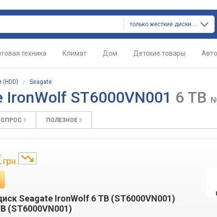
только жесткие диски (hdd)
товая техника
Климат
Дом
Детские товары
Авт
 (HDD)
/
Seagate
e IronWolf ST6000VN001
6 TB
N
ВОПРОС
ПОЛЕЗНОЕ
1
3
2
грн.
иск Seagate IronWolf 6 TB (ST6000VN001)
 TB (ST6000VN001)