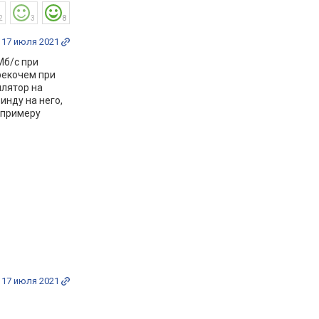
2
3
8
17 июля 2021
Мб/с при
рекочем при
илятор на
инду на него,
 примеру
17 июля 2021