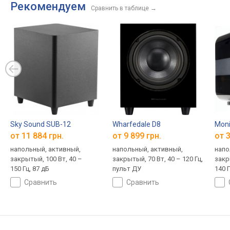
Рекомендуем
Сравнить в таблице
→
Sky Sound SUB-12
Wharfedale D8
Moni
от 11 884 грн.
от 9 899 грн.
от 3
напольный, активный,
напольный, активный,
напо
закрытый, 100 Вт, 40 –
закрытый, 70 Вт, 40 – 120 Гц,
закр
150 Гц, 87 дБ
пульт ДУ
140 
сравнить
сравнить