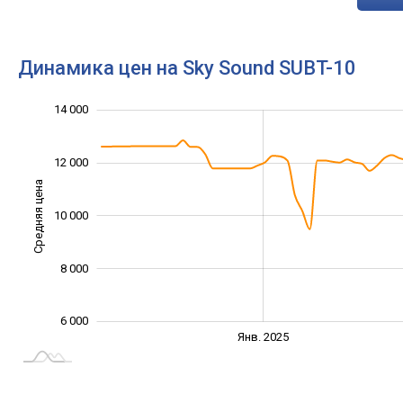
Динамика цен на Sky Sound SUBT-10
16 000
5 000
7 000
9 000
4 000
2 000
14 000
12 000
Средняя цена
10 000
10 000
8 000
6 000
Янв. 2027
Июль
Янв. 2025
L