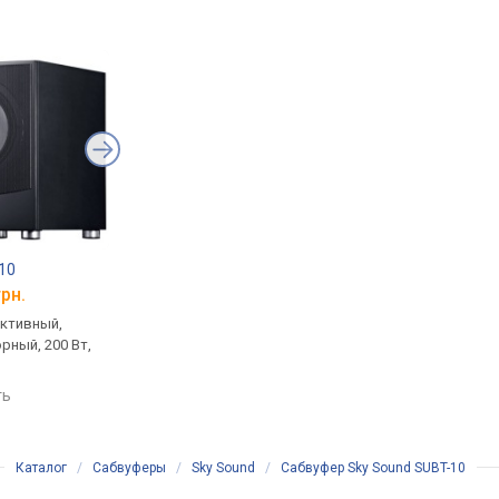
10
Yamaha NS-SW050
SVS SB-2000
грн.
от 9 914 грн.
от 54 499 грн.
активный,
напольный, активный,
напольный, активный
рный, 200 Вт,
фазоинверторный, 50 Вт, 28
закрытый, 500 Вт, 19
– 200 Гц
220 Гц
ть
сравнить
сравнить
Каталог
/
Сабвуферы
/
Sky Sound
/
Сабвуфер Sky Sound SUBT-10