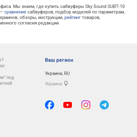
офиса. Мы знаем, где купить сабвуферы Sky Sound SUBT-10
 —
сравнение
сабвуферов, подбор моделей по параметрам,
ерминов, обзоры, инструкции,
рейтинг
товаров,
менного согласия редакции.
Ваш регион
е?
er.
Украина
,
RU
ии" под
ретной
Украина