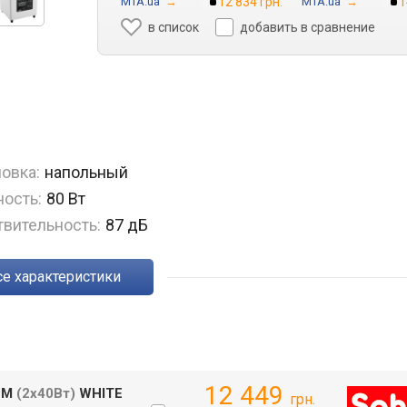
MTA.ua
→
12 834 грн.
MTA.ua
→
1
в список
добавить в сравнение
овка:
напольный
ость:
80 Вт
твительность:
87 дБ
Все характеристики
12 449
/PM
(2х40Вт)
WHITE
грн.