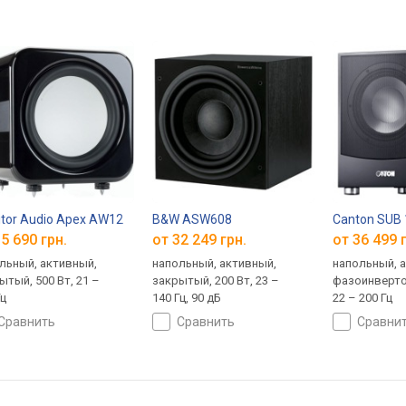
tor Audio Apex AW12
B&W ASW608
Canton SUB 
5 690 грн.
от 32 249 грн.
от 36 499 
льный, активный,
напольный, активный,
напольный, 
ытый, 500 Вт, 21 –
закрытый, 200 Вт, 23 –
фазоинверто
Гц
140 Гц, 90 дБ
22 – 200 Гц
сравнить
сравнить
сравни