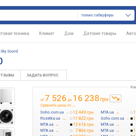
только сабвуферы
товая техника
Климат
Дом
Детские товары
Авт
/
Sky Sound
0
ОТЗЫВЫ
ЗАДАТЬ ВОПРОС
Ка
7 526
16 238
грн.
от
до
Сравнить цены
→
40
Soho.com.ua
→
12 449 грн.
MTA.ua
→
1
Rozetka.ua
→
11 822 грн.
Soho.com.ua
→
1
MTA.ua
→
13 616 грн.
MTA.ua
→
MTA.ua
→
7 866 грн.
MTA.ua
→
1