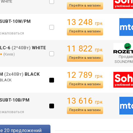
 WHITE
Перейти в магазин
13 248
 SUBT-10W/PM
грн.
Перейти в магазин
ожаловаться
11 822
FLC-6
(2*40Вт)
WHITE
грн.
(Киев)
Продав
Перейти в магазин
SOUNDPA
12 789
PM
(2x40Вт)
BLACK
грн.
 BLACK
Перейти в магазин
13 616
 SUBT-10B/PM
грн.
Перейти в магазин
ожаловаться
ще
20
предложений