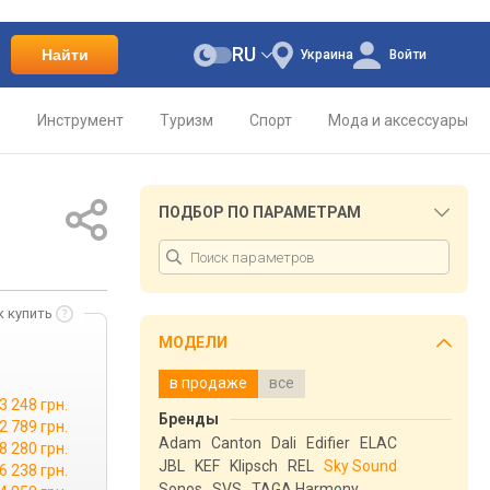
RU
Найти
Украина
Войти
о
Инструмент
Туризм
Спорт
Мода и аксессуары
ПОДБОР ПО ПАРАМЕТРАМ
к купить
МОДЕЛИ
в продаже
все
3 248 грн.
Бренды
2 789 грн.
Adam
Canton
Dali
Edifier
ELAC
8 280 грн.
JBL
KEF
Klipsch
REL
Sky Sound
6 238 грн.
Sonos
SVS
TAGA Harmony