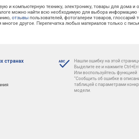
вую и компьютерную технику, электронику, товары для дома и 
каталоге можно найти всю необходимую для выбора информацию
ванию,
отзывы
пользователей, фотогалереи товаров, глоссарий т
 многое другое. Перепечатка любых материалов только с пись
х странах
Нашли ошибку на этой страниц
Выделите ее и нажмите Ctrl+Ent
Или воспользуйтесь функцией
"Сообщить об ошибке в описан
ания
таблицей с параметрами конк
модели.