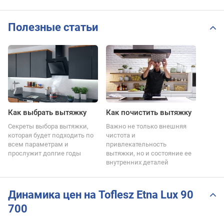
Полезные статьи
Как выбрать вытяжку
Как почистить вытяжку
Секреты выбора вытяжки,
Важно не только внешняя
которая будет подходить по
чистота и
всем параметрам и
привлекательность
прослужит долгие годы
вытяжки, но и состояние ее
внутренних деталей
Динамика цен на Toflesz Etna Lux 90
700