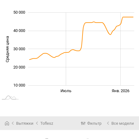
50 000
 000
 000
 000
 000
 000
 000
0
40 000
Средняя цена
30 000
10 000
20 000
10 000
Янв. 2025
Июль
Июль
Янв. 2026
L
Вытяжки
Toflesz
Фильтр
Все модели