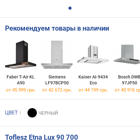
Рекомендуем товары в наличии
Faber T-Air KL
Siemens
Kaiser AI-9434
Bosch DW
A90
LF97BCP50
Eco
97JP50
от 45 999 грн.
от 42 672 грн.
от 44 199 грн.
от 40 916 гр
ЦВЕТ
1
Toflesz Etna Lux 90 700