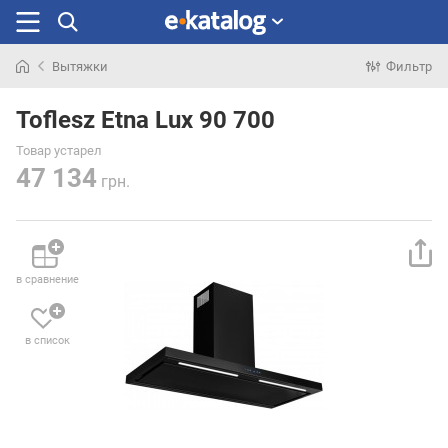
Вытяжки
Фильтр
Искали
раньше
Toflesz Etna Lux 90 700
Товар устарел
47 134
грн.
в сравнение
в список