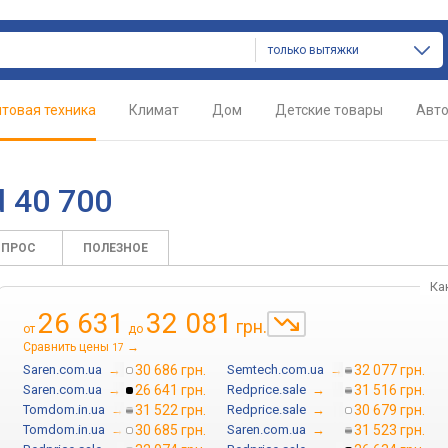
только вытяжки
товая техника
Климат
Дом
Детские товары
Авт
d 40 700
ОПРОС
ПОЛЕЗНОЕ
Ка
26 631
32 081
грн.
от
до
Сравнить цены
→
17
Saren.com.ua
→
30 686 грн.
Semtech.com.ua
→
32 077 грн.
Saren.com.ua
→
26 641 грн.
Redprice.sale
→
31 516 грн.
Tomdom.in.ua
→
31 522 грн.
Redprice.sale
→
30 679 грн.
Tomdom.in.ua
→
30 685 грн.
Saren.com.ua
→
31 523 грн.