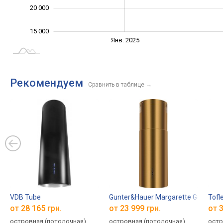
20 000
15 000
Янв. 2027
Июль
Апр.
Апр.
Окт.
Окт.
Янв. 2025
L
Рекомендуем
Сравнить в таблице
→
VDB Tube
Gunter&Hauer Margarette Gold
Tofl
от 28 165 грн.
от 23 999 грн.
от 3
островная (потолочная),
островная (потолочная),
остр