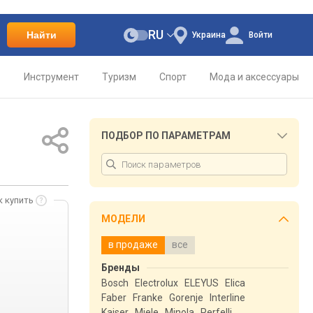
RU
Найти
Украина
Войти
о
Инструмент
Туризм
Спорт
Мода и аксессуары
ПОДБОР ПО ПАРАМЕТРАМ
к купить
МОДЕЛИ
в продаже
все
Бренды
Bosch
Electrolux
ELEYUS
Elica
Faber
Franke
Gorenje
Interline
Kaiser
Miele
Minola
Perfelli