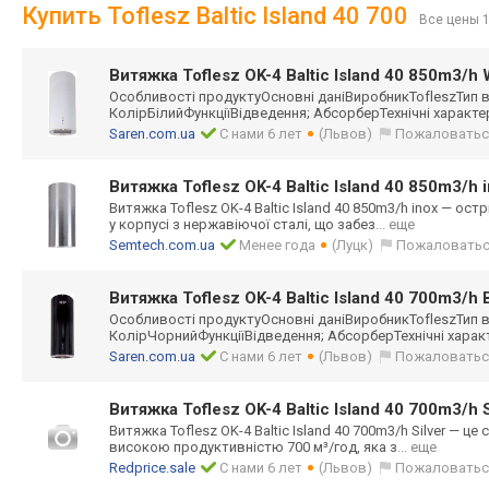
Купить Toflesz Baltic Island 40 700
Все цены 
Витяжка Toflesz OK-4 Baltic Island 40 850m3/h 
Особливості продуктуОсновні даніВиробникTof
leszТип
КолірБілийФункц
іїВідведення; АбсорберТехнічн
і характ
Saren.com.ua
С нами 6 лет
(Львов)
Пожаловатьс
Витяжка Toflesz OK-4 Baltic Island 40 850m3/h 
Витяжка Toflesz OK-4 Baltic Island 40 850m3/h inox — о
у корпусі з нержавіючої сталі, що забез
... еще
Semtech.com.ua
Менее года
(Луцк)
Пожаловать
Витяжка Toflesz OK-4 Baltic Island 40 700m3/h 
Особливості продуктуОсновні даніВиробникTof
leszТип
КолірЧорнийФунк
ціїВідведення; АбсорберТехнічн
і хара
Saren.com.ua
С нами 6 лет
(Львов)
Пожаловатьс
Витяжка Toflesz OK-4 Baltic Island 40 700m3/h S
Витяжка Toflesz OK-4 Baltic Island 40 700m3/h Silver — ц
високою продуктивністю 700 м³/год, яка з
... еще
Redprice.sale
С нами 6 лет
(Львов)
Пожаловатьс