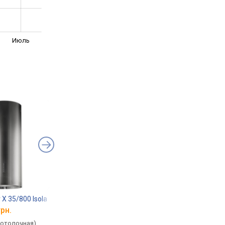
Июль
 X 35/800 Isola
Nortberg Cylindro Eco 40
VDB Tube Glass
грн.
от 25 520 грн.
от 29 002 грн.
потолочная),
островная (потолочная),
островная (потолочн