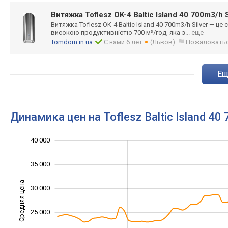
Витяжка Toflesz OK-4 Baltic Island 40 700m3/h S
Витяжка Toflesz OK-4 Baltic Island 40 700m3/h Silver — ц
високою продуктивністю 700 м³/год, яка з
... еще
Tomdom.in.ua
С нами 6 лет
(Львов)
Пожаловать
e
Динамика цен на Toflesz Baltic Island 40 
40 000
10 000
45 000
5 000
35 000
Средняя цена
30 000
15 000
25 000