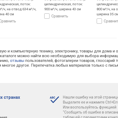
ндрическая, поток:
цилиндрическая, поток:
цилиндрическ
³/ч, на отвод 634 м³/ч,
900 м³/ч, ширина 43 см
800 м³/ч, на 
на 40 см
ширина 35 с
сравнить
сравнить
сравни
ую и компьютерную технику, электронику, товары для дома и офи
. В каталоге можно найти всю необходимую для выбора информ
ванию,
отзывы
пользователей, фотогалереи товаров, глоссарий т
 многое другое. Перепечатка любых материалов только с пись
х странах
Нашли ошибку на этой страниц
Выделите ее и нажмите Ctrl+Ent
Или воспользуйтесь функцией
"Сообщить об ошибке в описан
ания
таблицей с параметрами конк