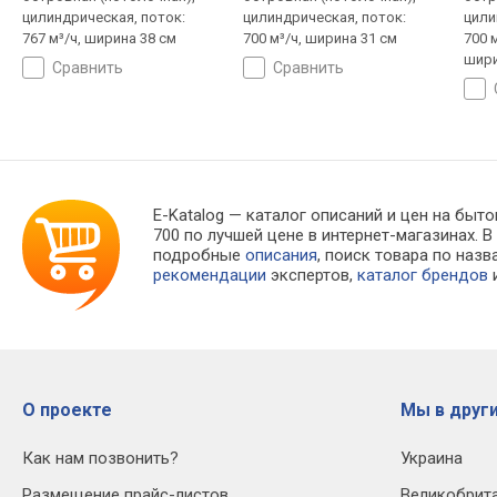
цилиндрическая, поток:
цилиндрическая, поток:
цили
767 м³/ч, ширина 38 см
700 м³/ч, ширина 31 см
700 м
шири
сравнить
сравнить
E-Katalog
— каталог описаний и цен на бытов
700 по лучшей цене в интернет-магазинах
подробные
описания
, поиск товара по наз
рекомендации
экспертов,
каталог брендов
и
О проекте
Мы в други
Как нам позвонить?
Украина
Размещение прайс-листов
Великобрит