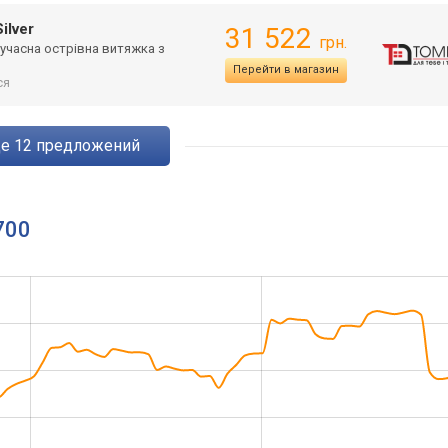
ilver
31 522
грн.
е сучасна острівна витяжка з
Перейти в магазин
ся
ще
12
предложений
700