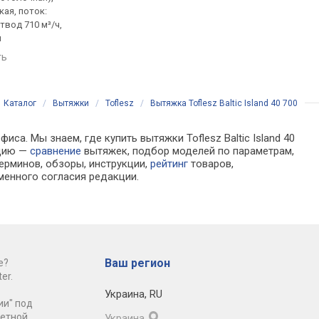
ая, поток:
цилиндрическая, поток:
цилиндрическая, пот
отвод 710 м³/ч,
800 м³/ч, ширина 40 см
765 м³/ч, ширина 38 
м
сравнить
сравнить
ть
Каталог
/
Вытяжки
/
Toflesz
/
Вытяжка Toflesz Baltic Island 40 700
са. Мы знаем, где купить вытяжки Toflesz Baltic Island 40
ацию —
сравнение
вытяжек, подбор моделей по параметрам,
ерминов, обзоры, инструкции,
рейтинг
товаров,
менного согласия редакции.
Ваш регион
е?
er.
Украина
,
RU
ии" под
ретной
Украина