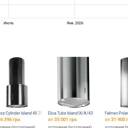
Июль
Янв. 2026
esz Cylinder Island 40 700
Elica Tube Island IX/A/43
Falmec Polar
6 396 грн.
от 35 001 грн.
от 31 900 
овная (потолочная),
островная (потолочная),
островная (