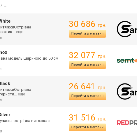
17
→
White
30 686
грн.
 витяжкиОстрівна
еристик
... еще
Перейти в магазин
я
inox
32 077
грн.
стрівна модель шириною до 50 см
Перейти в магазин
ся
Black
26 641
грн.
 витяжкиОстрівна
ктеристи
... еще
Перейти в магазин
я
ilver
31 516
грн.
е сучасна острівна витяжка з
Перейти в магазин
я