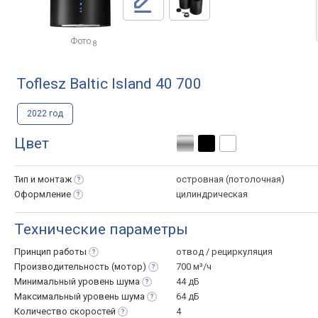
Фото
8
Toflesz Baltic Island 40 700
2022 год
Цвет
Тип и
монтаж
островная (потолочная)
Оформление
цилиндрическая
Технические параметры
Принцип
работы
отвод / рециркуляция
Производительность
(мотор)
700 м³/ч
Минимальный уровень
шума
44 дБ
Максимальный уровень
шума
64 дБ
Количество
скоростей
4