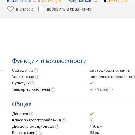
Redprice.sale
→
32 074 грн.
Redprice.sale
→
26 634 грн.
в список
добавить в сравнение
Функции и возможности
Освещение
светодиодные лампы
Управление
кнопочные переключат
Пульт
ДУ
Таймер
выключения
/ 9 минут /
Общее
Дисплей
Класс
энергопотребления
B
Диаметр
воздуховода
150 мм
Высота
(мин.)
85 см