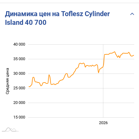
Динамика цен на Toflesz Cylinder
Island 40 700
40 000
 000
 000
 000
35 000
Средняя цена
30 000
15 000
25 000
20 000
15 000
2024
2025
2028
2026
L