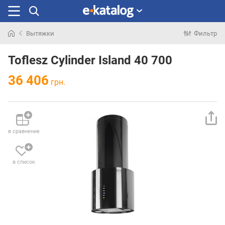
Вытяжки
Фильтр
Искали
раньше
Toflesz Cylinder Island 40 700
36 406
грн.
в сравнение
в список