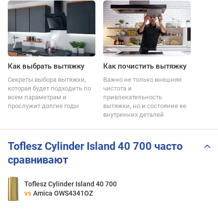
Как выбрать вытяжку
Как почистить вытяжку
Секреты выбора вытяжки,
Важно не только внешняя
которая будет подходить по
чистота и
всем параметрам и
привлекательность
прослужит долгие годы
вытяжки, но и состояние ее
внутренних деталей
Toflesz Cylinder Island 40 700 часто
сравнивают
Toflesz Cylinder Island 40 700
vs
Amica OWS4341OZ