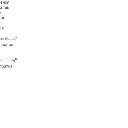
жения
и так
..
ол
й
ся.
oie Bold
ования
x ME1110
прати)