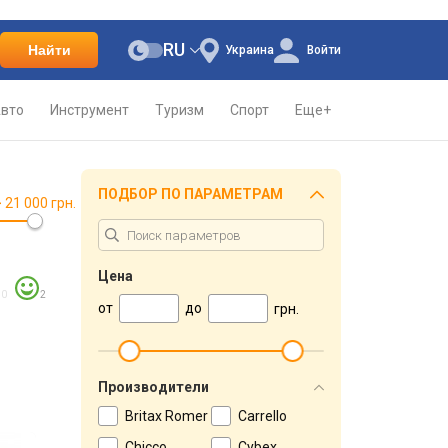
RU
Найти
Украина
Войти
вто
Инструмент
Туризм
Спорт
Еще+
ПОДБОР ПО ПАРАМЕТРАМ
> 21 000 грн.
Цена
0
2
от
до
грн.
Производители
Britax Romer
Carrello
Chicco
Cybex