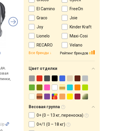
El Camino
FreeOn
Graco
Joie
Joy
Kinder Kraft
Lionelo
Maxi-Cosi
RECARO
Velano
0
Joie Bold
Все бренды
Adamex Kite
Рейтинг брендов
от 9 499 грн.
от 2 999 грн.
ода,
1 (9 – 18 кг), 2 (15 – 25 кг), 3 (22
0+ (0 – 13 кг), против хода
Цвет отделки
ковая
– 36 кг), против хода, ISOFIX,
крепление ремнем
пинки,
крепление ремнем,
сравнить
регулировка: спинки,
подголовника, ремней
сравнить
Весовая группа
0+ (0 – 13 кг, переноска)
t Up
0+/1 (0 – 18 кг)
по