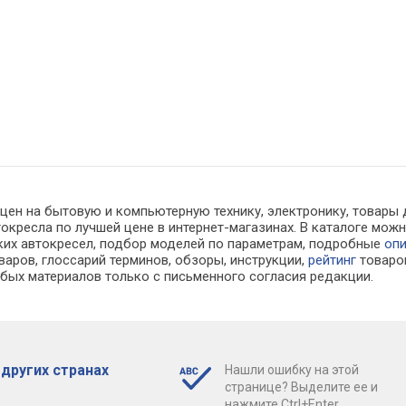
 цен на бытовую и компьютерную технику, электронику, товары
токресла по лучшей цене в интернет-магазинах. В каталоге мо
их автокресел, подбор моделей по параметрам, подробные
оп
варов, глоссарий терминов, обзоры, инструкции,
рейтинг
товаро
бых материалов только с письменного согласия редакции.
других странах
Нашли ошибку на этой
странице? Выделите ее и
нажмите Ctrl+Enter.