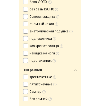
база ISOFIX
без базы ISOFIX
боковая защита
съемный чехол
анатомическая подушка
подлокотники
козырек от солнца
накидка на ноги
подстаканник
Тип ремней
трехточечные
пятиточечные
бампер
без ремней