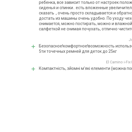
ребенка, все зависит только от настроек поло
сиденья и спинки.. есть вложенные увеличител
сказать ., очень просто складывается и обратно.
достать из машины очень удобно. По уходу чех
снимается, можно постирать, можно и влажно
салфеткой не снимая почухать, отлично чистит
J
Безопасное!комфортное!возможность использ
5ти точечных ремней для деток до 25кг
El Camino i-Fi
Компактність, зйомні м'які елементи (можна по