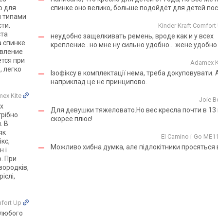
о для
спинке оно велико, больше подойдёт для детей по
и типами
ти.
Kinder Kraft Comfor
ста
неудобно защелкивать ремень, вроде как и у всех
а спинке
крепление.. но мне ну сильно удобно... жене удобно
авление
ется при
Adamex K
, легко
Ізофіксу в комплектації нема, треба докуповувати.
наприклад це не принципово.
ex Kite
Joie B
x
Для девушки тяжеловато.Но вес кресла почти в 13 
трібно
скорее плюс!
. В
як
El Camino i-Go ME1
кс,
Можливо хибна думка, але підлокітники просяться
 і
о. При
вородків,
іслі,
mfort Up
 любого