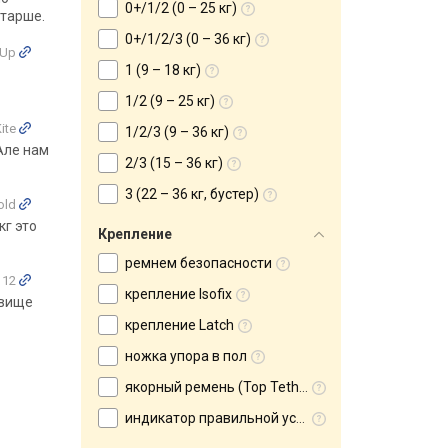
0+/1/2 (0 – 25 кг)
старше.
0+/1/2/3 (0 – 36 кг)
t Up
1 (9 – 18 кг)
1/2 (9 – 25 кг)
ite
1/2/3 (9 – 36 кг)
 Але нам
2/3 (15 – 36 кг)
3 (22 – 36 кг, бустер)
old
кг это
Крепление
ремнем безопасности
112
крепление Isofix
 вище
крепление Latch
ножка упора в пол
якорный ремень (Top Tether)
индикатор правильной установки