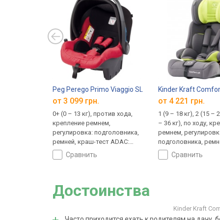
Peg Perego Primo Viaggio SL
Kinder Kraft Comfor
от 3 099 грн.
от 4 221 грн.
0+ (0 – 13 кг), против хода,
1 (9 – 18 кг), 2 (15 – 2
крепление ремнем,
– 36 кг), по ходу, к
регулировка: подголовника,
ремнем, регулировка
ремней, краш-тест ADAC:
подголовника, ремн
хорошо (1.6 – 2.5)
съемная спинка
сравнить
сравнить
Достоинства
Kinder Kraft Co
Часто приходится ехать к родителям на дачу, б