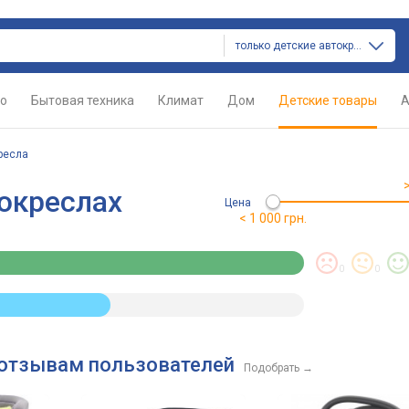
только детские автокресла
о
Бытовая техника
Климат
Дом
Детские товары
А
ресла
окреслах
Цена
< 1 000 грн.
0
0
 отзывам пользователей
Подобрать
→