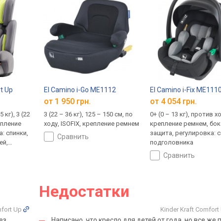
t Up
El Camino i-Go ME1112
El Camino i-Fix ME111
от 1 950 грн.
от 4 054 грн.
5 кг), 3 (22
3 (22 – 36 кг), 125 – 150 см, по
0+ (0 – 13 кг), против х
репление
ходу, ISOFIX, крепление ремнем
крепление ремнем, бо
: спинки,
защита, регулировка: с
сравнить
ей,
подголовника
сравнить
Недостатки
mfort Up
Kinder Kraft Comfor
ез
Написано, что кресло для детей от года, но все же 