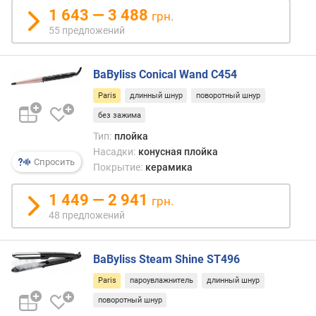
л
1 643 — 3 488
грн.
е
55 предложений
н
и
я
BaByliss Conical Wand C454
Paris
длинный шнур
поворотный шнур
п
о
без зажима
к
Тип:
плойка
о
Насадки:
конусная плойка
л
Спросить
Покрытие:
керамика
и
ч
1 449 — 2 941
грн.
е
48 предложений
с
т
в
BaByliss Steam Shine ST496
у
п
Paris
пароувлажнитель
длинный шнур
р
поворотный шнур
е