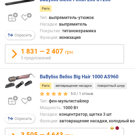
р
Paris
о
Тип:
выпрямитель-утюжок
в
Насадки:
выпрямитель
е
Покрытие:
титанокерамика
н
Спросить
ь
Функции:
ионизация
ш
у
1 831 — 2 407
грн.
м
5 предложений
а
(
д
BaByliss Beliss Big Hair 1000 AS960
Б
Paris
автовращение насадки
поворотный шнур
)
5.0 /
1
отзыв
ш
Тип:
фен-мультистайлер
и
Мощность:
1000 Вт
р
Насадки:
концентратор, щетка 3 шт
Спросить
и
Функции:
автовращение насадки, холодный во
н
а
3 505 — 4 643