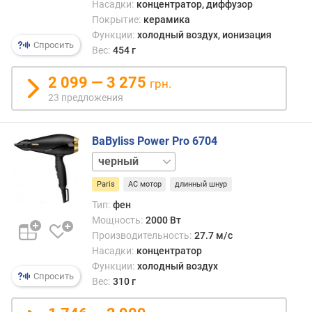
Насадки:
концентратор, диффузор
р
Покрытие:
керамика
н
Функции:
холодный воздух, ионизация
о
Спросить
Вес:
454 г
с
т
2 099 — 3 275
грн.
и
23 предложения
о
т
BaByliss Power Pro 6704
д
белый
е
ш
Paris
AC мотор
длинный шнур
е
в
Тип:
фен
ы
Мощность:
2000 Вт
х
Производительность:
27.7 м/с
к
Насадки:
концентратор
д
Функции:
холодный воздух
о
Спросить
Вес:
310 г
р
о