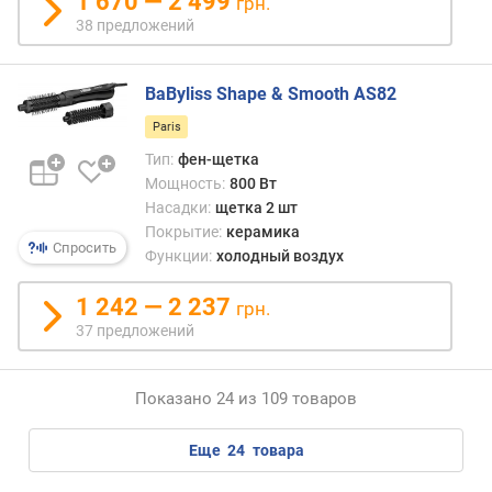
1 670 — 2 499
грн.
к
38 предложений
а
К
о
BaByliss Shape & Smooth AS82
а
Paris
н
д
Тип:
фен-щетка
а
Мощность:
800 Вт
Насадки:
щетка 2 шт
к
Покрытие:
керамика
Спросить
о
Функции:
холодный воздух
н
у
1 242 — 2 237
грн.
с
37 предложений
н
а
я
Показано 24 из 109 товаров
н
а
еще
24
товара
с
а