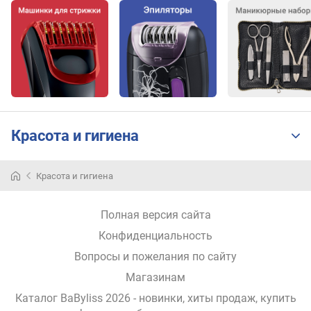
а
з
г
л
а
ж
и
в
а
Красота и гигиена
н
и
я
Красота и гигиена
г
о
Полная версия сайта
ф
р
Конфиденциальность
е
Вопросы и пожелания по сайту
Магазинам
д
л
Каталог BaByliss 2026
- новинки, хиты продаж,
купить
и