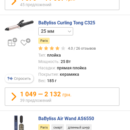
45 предложений
в
е
BaByliss Curling Tong C325
с
19 мм
32 мм
(
г
Paris
)
4.0 /
26
отзывов
м
Тип:
плойка
о
Мощность:
25 Вт
д
Насадки:
прямая плойка
е
Покрытие:
керамика
л
Спросить
Вес:
185 г
ь
н
1 049 — 2 132
грн.
ы
39 предложений
й
г
о
BaByliss Air Wand AS6550
д
Paris
смарт
длинный шнур