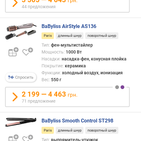
грн.
п
44 предложения
л
а
с
BaByliss AirStyle AS136
т
Paris
длинный шнур
поворотный шнур
и
н
Тип:
фен-мультистайлер
ы
Мощность:
1000 Вт
(
Насадки:
насадка-фен, конусная плойка
м
Покрытие:
керамика
м
Функции:
холодный воздух, ионизация
)
Спросить
Вес:
550 г
д
2 199 — 4 463
грн.
л
71 предложение
и
н
а
BaByliss Smooth Control ST298
п
л
Paris
длинный шнур
поворотный шнур
а
Тип:
выпрямитель-утюжок