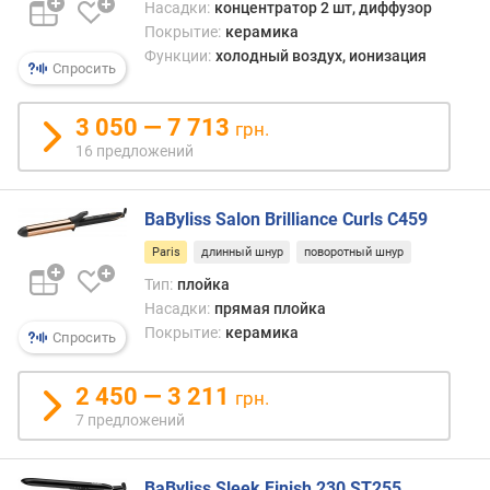
Насадки:
концентратор 2 шт, диффузор
в
Покрытие:
керамика
о
Функции:
холодный воздух, ионизация
Спросить
з
д
у
3 050 — 7 713
грн.
ш
16 предложений
н
ы
й
BaByliss Salon Brilliance Curls C459
п
Paris
длинный шнур
поворотный шнур
о
т
Тип:
плойка
о
Насадки:
прямая плойка
к
Покрытие:
керамика
Спросить
(
л
2 450 — 3 211
грн.
/
7 предложений
с
)
BaByliss Sleek Finish 230 ST255
у