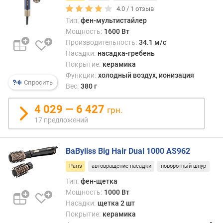
р
4.0 /
1
отзыв
е
Тип:
фен-мультистайлер
ж
Мощность:
1600 Вт
и
Производительность:
34.1 м/с
м
Насадки:
насадка-гребень
ы
Покрытие:
керамика
м
Функции:
холодный воздух, ионизация
о
Спросить
Вес:
380 г
щ
н
4 029 — 6 427
грн.
о
с
17 предложений
т
и
BaByliss Big Hair Dual 1000 AS962
т
Paris
автовращение насадки
поворотный шнур
е
Тип:
фен-щетка
м
Мощность:
1000 Вт
п
е
Насадки:
щетка 2 шт
р
Покрытие:
керамика