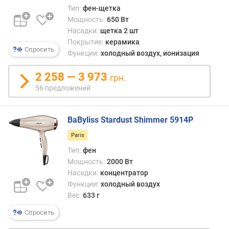
Тип:
фен-щетка
п
Мощность:
650 Вт
о
Насадки:
щетка 2 шт
о
Покрытие:
керамика
т
Спросить
Функции:
холодный воздух, ионизация
з
ы
2 258 — 3 973
в
грн.
а
56 предложений
м
п
BaByliss Stardust Shimmer 5914P
о
Paris
д
а
Тип:
фен
т
Мощность:
2000 Вт
е
Насадки:
концентратор
д
Функции:
холодный воздух
о
Вес:
633 г
б
Спросить
а
в