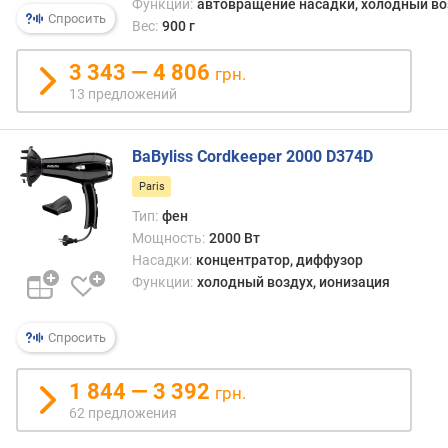
а
Функции:
автовращение насадки, холодный во
Спросить
т
Вес:
900 г
у
р
3 343 — 4 806
грн.
н
13 предложений
ы
е
р
BaByliss Cordkeeper 2000 D374D
е
Paris
ж
и
Тип:
фен
м
Мощность:
2000 Вт
ы
Насадки:
концентратор, диффузор
Функции:
холодный воздух, ионизация
с
к
о
Спросить
р
о
1 844 — 3 392
грн.
с
62 предложения
т
ь