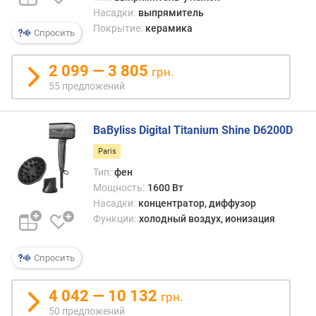
с
Насадки:
выпрямитель
т
Покрытие:
керамика
и
Спросить
н
ы
2 099 — 3 805
грн.
(
55 предложений
м
м
)
BaByliss Digital Titanium Shine D6200D
в
Paris
р
Тип:
фен
е
Мощность:
1600 Вт
м
Насадки:
концентратор, диффузор
я
Функции:
холодный воздух, ионизация
н
а
г
Спросить
р
е
4 042 — 10 132
грн.
в
50 предложений
а