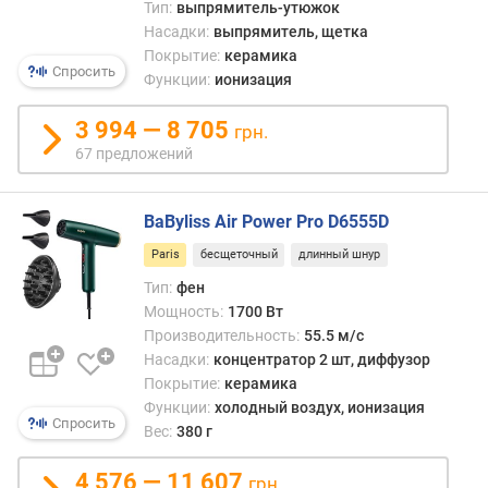
д
Тип:
выпрямитель-утюжок
л
Насадки:
выпрямитель, щетка
о
Покрытие:
керамика
Спросить
ж
Функции:
ионизация
е
н
3 994 — 8 705
грн.
и
67 предложений
й
BaByliss Air Power Pro D6555D
м
Paris
бесщеточный
длинный шнур
о
щ
Тип:
фен
н
Мощность:
1700 Вт
о
Производительность:
55.5 м/с
с
Насадки:
концентратор 2 шт, диффузор
т
Покрытие:
керамика
ь
Функции:
холодный воздух, ионизация
(
Спросить
Вес:
380 г
В
т
4 576 — 11 607
грн.
)