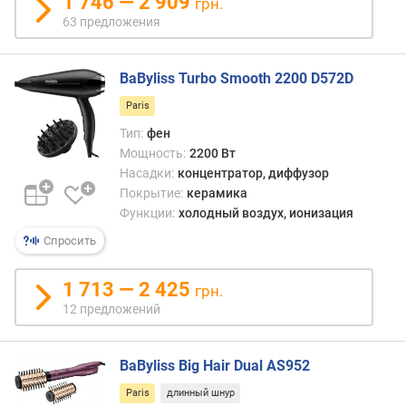
1 746 — 2 909
грн.
г
63 предложения
и
м
BaByliss Turbo Smooth 2200 D572D
о
т
Paris
д
Тип:
фен
о
Мощность:
2200 Вт
р
Насадки:
концентратор, диффузор
о
Покрытие:
керамика
г
Функции:
холодный воздух, ионизация
и
х
Спросить
к
д
1 713 — 2 425
грн.
е
12 предложений
ш
е
в
BaByliss Big Hair Dual AS952
ы
м
Paris
длинный шнур