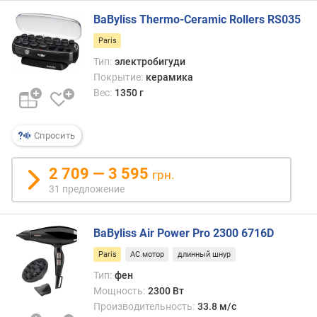
в
BaByliss Thermo-Ceramic Rollers RS035
о
з
Paris
д
Тип:
электробигуди
у
Покрытие:
керамика
ш
Вес:
1350 г
н
о
г
Спросить
о
п
2 709 — 3 595
грн.
о
т
31 предложение
о
к
BaByliss Air Power Pro 2300 6716D
а
(
Paris
AC мотор
длинный шнур
м
Тип:
фен
/
Мощность:
2300 Вт
с
Производительность:
33.8 м/с
)