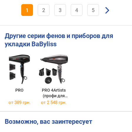
д
к
1
2
3
4
5
а
К
о
а
Другие серии фенов и приборов для
н
укладки BaByliss
д
а
н
а
с
а
д
PRO
PRO 4Artists
(профи для
к
артистов)
а
от 389 грн.
от 2 548 грн.
д
л
Возможно, вас заинтересует
я
р