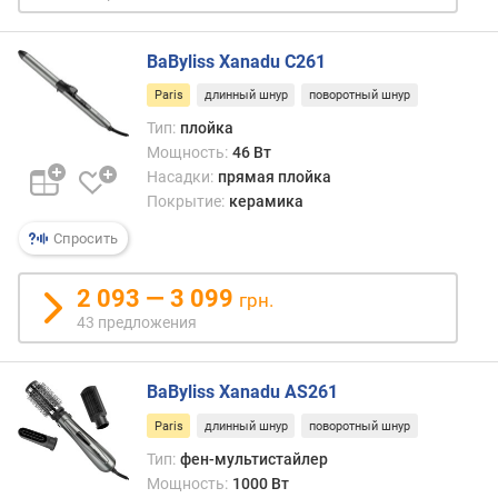
(
с
BaByliss Xanadu C261
)
Paris
длинный шнур
поворотный шнур
к
Тип:
плойка
о
Мощность:
46 Вт
н
Насадки:
прямая плойка
ц
Покрытие:
керамика
е
н
Спросить
т
р
2 093 — 3 099
а
грн.
т
43 предложения
о
р
BaByliss Xanadu AS261
д
Paris
длинный шнур
поворотный шнур
и
Тип:
фен-мультистайлер
ф
ф
Мощность:
1000 Вт