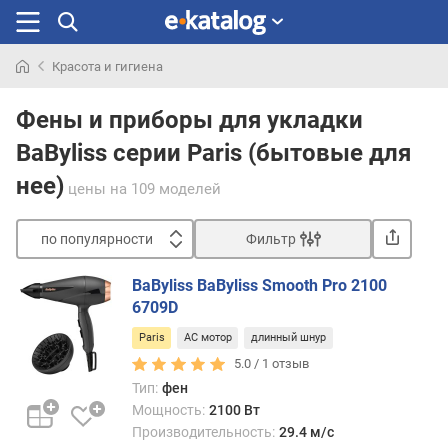
Красота и гигиена
Искали
раньше
Фены и приборы для укладки
BaByliss серии Paris (бытовые для
нее)
цены
на 109 моделей
по популярности
Фильтр
Сортировать
BaByliss BaByliss Smooth Pro 2100
п
6709D
о
Paris
AC мотор
длинный шнур
п
о
5.0 /
1
отзыв
п
Тип:
фен
у
Мощность:
2100 Вт
л
Производительность:
29.4 м/с
я