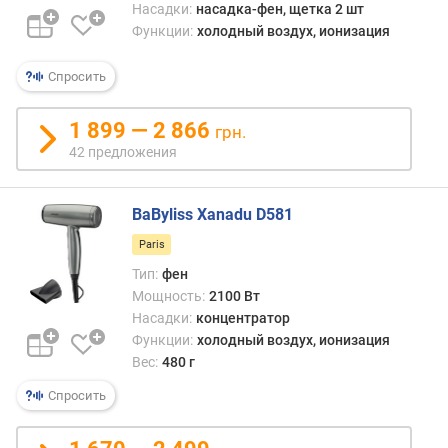
у
Насадки:
насадка-фен, щетка 2 шт
з
Функции:
холодный воздух, ионизация
о
р
Спросить
щ
1 899 — 2 866
грн.
е
42 предложения
т
к
а
BaByliss Xanadu D581
п
Paris
р
Тип:
фен
я
Мощность:
2100 Вт
м
Насадки:
концентратор
а
Функции:
холодный воздух, ионизация
я
н
Вес:
480 г
а
Спросить
с
а
д