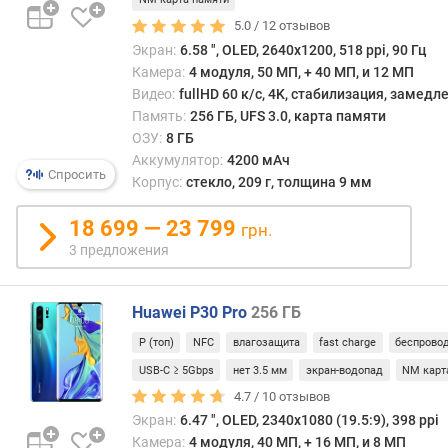
когда
м
5.0 /
12
отзывов
отде
участ
Экран:
6.58 ", OLED, 2640x1200, 518 ppi, 90 Гц
п
изоб
Камера:
4 модуля, 50 МП, + 40 МП, и 12 МП
о
с
Видео:
fullHD 60 к/с, 4K, стабилизация, замед
о
матр
Память:
256 ГБ, UFS 3.0, карта памяти
т
растя
з
ОЗУ:
8 ГБ
на
ы
Аккумулятор:
4200 мАч
Спросить
весь
в
Корпус:
стекло, 209 г, толщина 9 мм
кадр:
а
опти
м
18 699 — 23 799
грн.
увели
3 предложения
в
п
прот
о
этому
д
Huawei P30 Pro
256 ГБ
позв
а
заде
Р (топ)
NFC
влагозащита
fast charge
беспрово
т
всю
е
USB-C ≥ 5Gbps
нет 3.5 мм
экран-водопад
NM карт
площ
д
4.7 /
10
отзывов
матр
о
Экран:
6.47 ", OLED, 2340x1080 (19.5:9), 398 ppi
и
б
Камера:
4 модуля, 40 МП, + 16 МП, и 8 МП