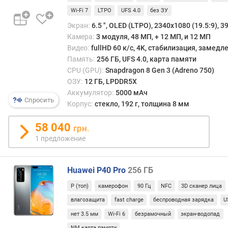
р
каме
о
Wi-Fi 7
LTPO
UFS 4.0
без ЗУ
смещ
г
Экран:
6.5 ", OLED (LTPO), 2340x1080 (19.5:9), 39
линз
и
Камера:
3 модуля, 48 МП, + 12 МП, и 12 МП
умен
м
Видео:
fullHD 60 к/с, 4K, стабилизация, замед
угол
Память:
256 ГБ, UFS 4.0, карта памяти
обзор
о
CPU (GPU):
Snapdragon 8 Gen 3 (Adreno 750)
в
т
ОЗУ:
12 ГБ, LPDDR5X
итоге
д
оста
Аккумулятор:
5000 мАч
о
Спросить
в
Корпус:
стекло, 192 г, толщина 8 мм
р
кадре
о
пред
58 040
г
грн.
выгл
и
1 предложение
боле
х
круп
к
Это
Huawei P40 Pro
256 ГБ
д
боле
е
Р (топ)
камерофон
90 Гц
NFC
3D сканер лица
эффе
ш
чем
влагозащита
fast charge
беспроводная зарядка
U
е
цифр
в
нет 3.5 мм
Wi-Fi 6
безрамочный
экран-водопад
«зум»
ы
NM карта памяти