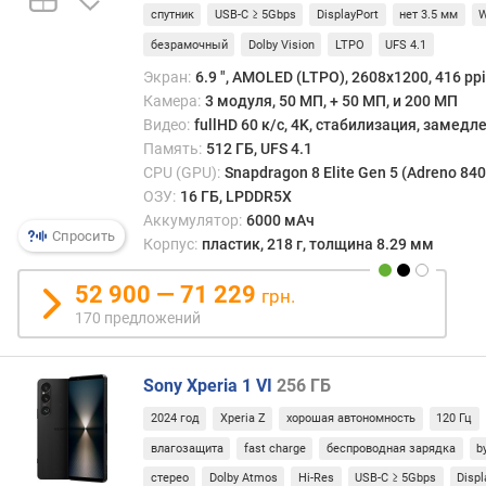
—
л
спутник
USB-C ≥ 5Gbps
DisplayPort
нет 3.5 мм
W
опти
я
зумо
безрамочный
Dolby Vision
LTPO
UFS 4.1
р
обыч
н
Экран:
6.9 ", AMOLED (LTPO), 2608x1200, 416 ppi
снабж
о
Камера:
3 модуля, 50 МП, + 50 МП, и 200 МП
толь
с
Видео:
fullHD 60 к/с, 4K, стабилизация, замед
один
т
Память:
512 ГБ, UFS 4.1
объек
и
CPU (GPU):
Snapdragon 8 Elite Gen 5 (Adreno 840
чаще
ОЗУ:
16 ГБ, LPDDR5X
всего
о
Аккумулятор:
6000 мАч
осно
т
Спросить
Корпус:
пластик, 218 г, толщина 8.29 мм
д
Техни
е
52 900 — 71 229
грн.
подо
ш
170 предложений
увел
е
осущ
в
за
ы
Sony Xperia 1 VI
256 ГБ
счет
х
движ
к
2024 год
Xperia Z
хорошая автономность
120 Гц
линз
д
влагозащита
fast charge
беспроводная зарядка
b
в
о
объе
стерео
Dolby Atmos
Hi-Res
USB-C ≥ 5Gbps
Displ