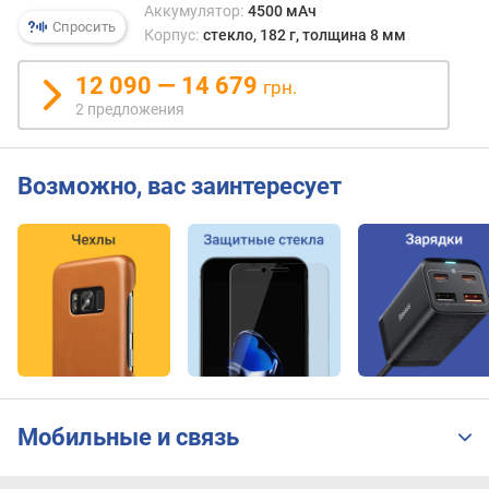
и
и
Аккумулятор:
4500 мАч
Спросить
даже
с
Корпус:
стекло, 182 г, толщина 8 мм
там
п
кратн
л
12 090 — 14 679
грн.
оптич
е
2 предложения
увел
я
неве
(
—
"
Возможно, вас заинтересует
с
)
опре
P
моме
P
каме
I
пере
(
на
p
цифр
p
зум
i
или
)
на
отде
Мобильные и связь
ч
телео
а
(воз