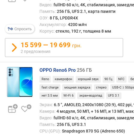
сним
а
Видео:
fullHD 60 к/с, 4K, стабилизация, замед
на
в
Память:
256 ГБ, UFS 2.1, карта памяти
полн
л
ОЗУ:
8 ГБ, LPDDR4X
разр
е
Аккумулятор:
4200 мАч
неза
н
Спросить
Корпус:
стекло, 192 г, толщина 8 мм
от
и
степе
я
15 599 — 19 699
приб
грн.
С
п
2 предложения
друго
о
сторо
к
сист
OPPO Reno6 Pro
256 ГБ
о
подв
л
Reno
камерофон
хороший звук
90 Гц
NFC
бе
линз
и
fast charge
мощная зарядка
стерео
USB-C ≥ 5Gbp
дово
ч
слож
е
нет 3.5 мм
Wi-Fi 6
экран-водопад
UFS 3.1
и
с
Экран:
6.5 ", AMOLED, 2400x1080 (20:9), 402 ppi, 
дорог
т
Камера:
4 модуля, 50 МП, + 16 МП, и 13 МП, ма
а
в
Видео:
fullHD 60 к/с, 4K, стабилизация, замед
доби
у
Память:
256 ГБ, UFS 3.1
мощн
п
CPU (GPU):
Snapdragon 870 5G (Adreno 650)
оптич
р