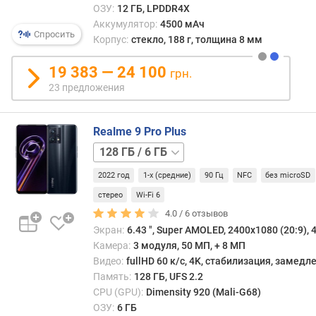
ОЗУ:
12 ГБ, LPDDR4X
зума
е
Аккумулятор:
4500 мАч
в
д
Спросить
Корпус:
стекло, 188 г, толщина 8 мм
смар
л
слож
о
19 383 — 24 100
из-
ж
грн.
за
е
23 предложения
огра
н
по
и
разм
й
Realme 9 Pro Plus
Поэт
128 ГБ
данн
/
особ
д
2022 год
1-x (средние)
90 Гц
NFC
без microSD
8 ГБ
встре
и
стерео
Wi-Fi 6
преи
а
4.0 /
6
отзывов
в
г
Экран:
6.43 ", Super AMOLED, 2400x1080 (20:9), 4
прод
о
Камера:
3 модуля, 50 МП, + 8 МП
аппар
н
Видео:
fullHD 60 к/с, 4K, стабилизация, замед
с
а
Память:
128 ГБ, UFS 2.2
расш
л
фото
CPU (GPU):
Dimensity 920 (Mali-G68)
ь
возм
д
ОЗУ:
6 ГБ