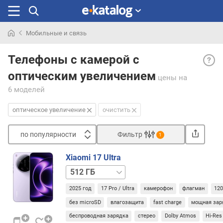
Мобильные и связь
Искали
Опти
раньше
Телефоны с камерой с
увел
оптическим увеличением
— на
цены
на
оптич
6 моделей
увел
в
оптическое увеличение
очистить
осно
каме
по популярности
Фильтр
1
смарт
Сортировать
Если
Xiaomi 17 Ultra
каме
п
1 ТБ
неск
о
(см.
п
2025 год
17 Pro / Ultra
камерофон
флагман
120
«≥
о
3
без microSD
влагозащита
fast charge
мощная зар
п
камер
у
беспроводная зарядка
стерео
Dolby Atmos
Hi-Res