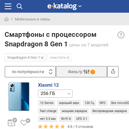
Мобильные и связь
Искали
Snapd
раньше
Смартфоны с процессором
8
Snapdragon 8 Gen 1
Gen
цены
на 7 моделей
1
— во
Snapdragon 8 Gen 1
очистить
чипсе
топо
по популярности
Фильтр
1
уровн
Сортировать
дебю
Xiaomi 12
котор
п
128 ГБ
сост
о
в
п
12 Series
хороший звук
120 Гц
NFC
без microS
пред
о
наст
fast charge
мощная зарядка
беспроводная зарядка
п
2022
у
нет 3.5 мм
Wi-Fi 6
UFS 3.1
года.
л
4.8 /
5
отзывов