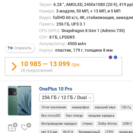
Изгот
я
Экран:
6.28 ", AMOLED, 2400x1080 (20:9), 419 ppi
по
р
Камера:
3 модуля, 50 МП, + 13 МП, и 5 МП
4-
н
Видео:
fullHD 60 к/с, 4K, стабилизация, замед
нано
о
Память:
256 ГБ, UFS 3.1
техпр
с
CPU (GPU):
Snapdragon 8 Gen 1 (Adreno 730)
состо
т
ОЗУ:
8 ГБ, LPDDR5
из
и
Аккумулятор:
4500 мАч
одно
Спросить
супер
Корпус:
пластик, 179 г, толщина 8 мм
о
Corte
т
X2
10 985 — 13 099
грн.
д
на
28 предложений
е
3000
ш
МГц,
е
трех
OnePlus 10 Pro
в
прои
ы
128 ГБ
ядер
х
/
Corte
к
10-ое поколение
камерофон
хороший звук
120 Гц
8 ГБ
256 ГБ
A710
д
/
без microSD
fast charge
мощная зарядка
на
о
8 ГБ
512 ГБ
беспроводная зарядка
стерео
Dolby Atmos
USB-C 
2500
р
/
МГц
нет 3.5 мм
Wi-Fi 6
безрамочный
LTPO
экран-в