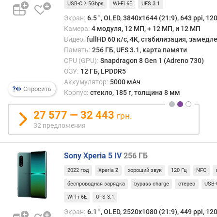
касае
в
USB-C ≥ 5Gbps
Wi-Fi 6E
UFS 3.1
диспл
л
Экран:
6.5 ", OLED, 3840x1644 (21:9), 643 ppi, 120
проц
е
Камера:
4 модуля, 12 МП, + 12 МП, и 12 МП
може
н
Видео:
fullHD 60 к/с, 4K, стабилизация, замед
работ
и
Память:
256 ГБ, UFS 3.1, карта памяти
с
я
CPU (GPU):
Snapdragon 8 Gen 1 (Adreno 730)
экра
ОЗУ:
12 ГБ, LPDDR5
4К-
п
разр
Аккумулятор:
5000 мАч
о
Спросить
(при
Корпус:
стекло, 185 г, толщина 8 мм
к
усло
о
част
27 577 — 32 443
л
грн.
обно
и
32 предложения
в
ч
60
е
Гц),
с
Sony Xperia 5 IV
256 ГБ
форм
т
2022 год
Xperia Z
хороший звук
120 Гц
NFC
Quad
в
HD+
у
беспроводная зарядка
bypass charge
стерео
USB-
и
п
Wi-Fi 6E
UFS 3.1
ниже
р
Экран:
6.1 ", OLED, 2520х1080 (21:9), 449 ppi, 120
(с
е