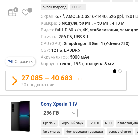
такж
экран-водопад
UFS 3.1
в
п
нем
о
Экран:
6.7 ", AMOLED, 3216x1440, 526 ppi, 120 Гц
реал
о
Камера:
3 модуля, 50 МП, + 50 МП, и 13 МП
улуч
т
Видео:
fullHD 60 к/с, 4K, стабилизация, замед
алго
з
Память:
256 ГБ, UFS 3.1
искус
ы
CPU (GPU):
Snapdragon 8 Gen 1 (Adreno 730)
интел
в
ОЗУ:
12 ГБ, LPDDR5
для
а
Аккумулятор:
5000 мАч
фото-
м
Спросить
Корпус:
стекло, 195 г, толщина 8 мм
и
виде
п
27 085 — 40 683
грн.
Граф
о
20 предложений
ядро
д
чипсе
а
—
т
Sony Xperia 1 IV
ускор
е
512 ГБ
Adren
д
730.
о
Xperia Z
хороший звук
120 Гц
NFC
влагозащит
Что
б
же
fast charge
беспроводная зарядка
bypass charge
а