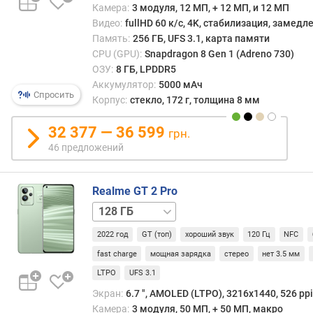
Камера:
3 модуля, 12 МП, + 12 МП, и 12 МП
кадр
д
Видео:
fullHD 60 к/с, 4K, стабилизация, замед
часто
л
Память:
256 ГБ, UFS 3.1, карта памяти
до
о
CPU (GPU):
Snapdragon 8 Gen 1 (Adreno 730)
144
ж
Гц).
ОЗУ:
8 ГБ, LPDDR5
е
Моде
Аккумулятор:
5000 мАч
н
Спросить
Snapd
и
Корпус:
стекло, 172 г, толщина 8 мм
X65
й
5G
32 377 — 36 599
грн.
на
46 предложений
воор
д
чипсе
и
обла
а
Realme GT 2 Pro
заяв
г
256 ГБ
скор
о
загру
н
2022 год
GT (топ)
хороший звук
120 Гц
NFC
до
а
fast charge
мощная зарядка
стерео
нет 3.5 мм
10
л
Гбит/
LTPO
UFS 3.1
ь
с.
д
Экран:
6.7 ", AMOLED (LTPO), 3216x1440, 526 ppi
и
Камера:
3 модуля, 50 МП, + 50 МП, макро