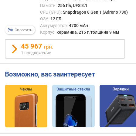
т
Память:
256 ГБ, UFS 3.1
о
CPU (GPU):
Snapdragon 8 Gen 1 (Adreno 730)
т
ОЗУ:
12 ГБ
а
р
Аккумулятор:
4700 мАч
Спросить
а
Корпус:
керамика, 215 г, толщина 9 мм
з
в
45 967
грн.
е
1 предложение
р
т
к
Возможно, вас заинтересует
и
(
Г
ц
)
с
о
о
т