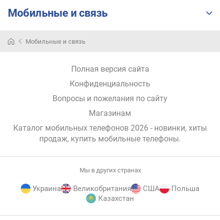
н
Мобильные и связь
о
ш
е
Мобильные и связь
н
и
е
Полная версия сайта
д
Конфиденциальность
и
Вопросы и пожелания по сайту
с
п
Магазинам
л
Каталог мобильных телефонов 2026 - новинки, хиты
е
продаж,
купить мобильные телефоны
.
й
/
к
Мы в других странах
о
р
Украина
Великобритания
США
Польша
п
Казахстан
у
с