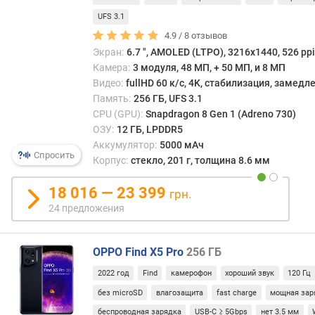
о
12 ГБ
и
г
UFS 3.1
четы
и
4.9 /
8
отзывов
энер
м
Экран:
6.7 ", AMOLED (LTPO), 3216x1440, 526 ppi
ядер
Камера:
3 модуля, 48 МП, + 50 МП, и 8 МП
Corte
о
Видео:
fullHD 60 к/с, 4K, стабилизация, замед
A510
т
Память:
256 ГБ, UFS 3.1
на
д
1800
CPU (GPU):
Snapdragon 8 Gen 1 (Adreno 730)
о
МГц.
ОЗУ:
12 ГБ, LPDDR5
р
Проц
Аккумулятор:
5000 мАч
о
Спросить
подд
Корпус:
стекло, 201 г, толщина 8.6 мм
г
«опер
и
станд
18 016 — 23 399
х
грн.
LPDD
к
24 предложения
3200,
д
техн
е
быст
ш
OPPO Find X5 Pro
256 ГБ
заря
е
2022 год
Find
камерофон
хороший звук
120 Гц
Quick
в
Charg
без microSD
влагозащита
fast charge
мощная зар
ы
5,
м
беспроводная зарядка
USB-C ≥ 5Gbps
нет 3.5 мм