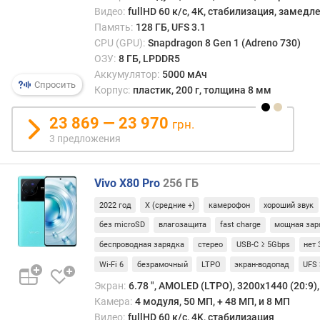
с
Видео:
fullHD 60 к/с, 4K, стабилизация, замед
п
Память:
128 ГБ, UFS 3.1
л
CPU (GPU):
Snapdragon 8 Gen 1 (Adreno 730)
е
ОЗУ:
8 ГБ, LPDDR5
я
Аккумулятор:
5000 мАч
(
Спросить
Корпус:
пластик, 200 г, толщина 8 мм
"
)
23 869 — 23 970
грн.
3 предложения
P
P
I
Vivo X80 Pro
256 ГБ
(
p
2022 год
X (средние +)
камерофон
хороший звук
p
без microSD
влагозащита
fast charge
мощная зар
i
)
беспроводная зарядка
стерео
USB-C ≥ 5Gbps
нет 
Wi-Fi 6
безрамочный
LTPO
экран-водопад
UFS 
ч
Экран:
6.78 ", AMOLED (LTPO), 3200х1440 (20:9), 
а
Камера:
4 модуля, 50 МП, + 48 МП, и 8 МП
с
Видео:
fullHD 60 к/с, 4K, стабилизация