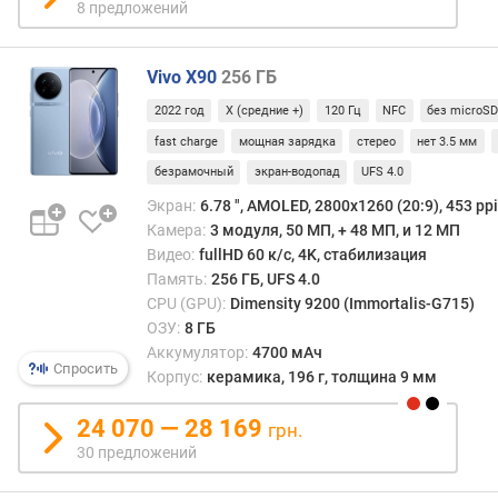
(
8 предложений
%
)
Vivo X90
256 ГБ
о
2022 год
X (средние +)
120 Гц
NFC
без microS
п
fast charge
мощная зарядка
стерео
нет 3.5 мм
е
р
безрамочный
экран-водопад
UFS 4.0
а
Экран:
6.78 ", AMOLED, 2800х1260 (20:9), 453 ppi
т
Камера:
3 модуля, 50 МП, + 48 МП, и 12 МП
и
Видео:
fullHD 60 к/с, 4K, стабилизация
в
Память:
256 ГБ, UFS 4.0
н
CPU (GPU):
Dimensity 9200 (Immortalis-G715)
а
ОЗУ:
8 ГБ
я
Аккумулятор:
4700 мАч
п
Спросить
Корпус:
керамика, 196 г, толщина 9 мм
а
м
24 070 — 28 169
я
грн.
т
30 предложений
ь
(