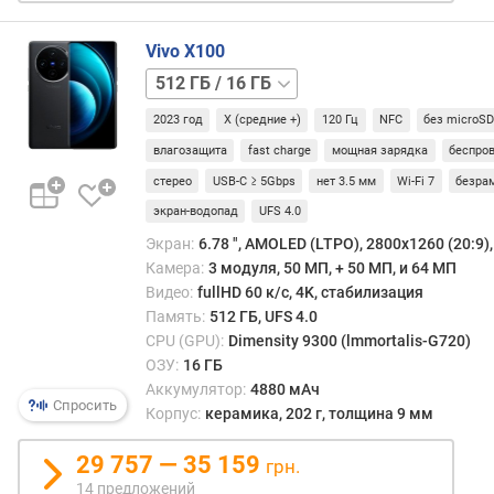
т
удара
о
кото
т
боле
Vivo X100
а
всего
256 ГБ
р
подв
/
а
имен
2023 год
X (средние +)
120 Гц
NFC
без microS
12 ГБ
256 ГБ
з
торцы
/
влагозащита
fast charge
мощная зарядка
беспро
в
Заме
16 ГБ
стерео
USB-C ≥ 5Gbps
нет 3.5 мм
Wi-Fi 7
безра
е
реже
р
испо
экран-водопад
UFS 4.0
т
корпу
Экран:
6.78 ", AMOLED (LTPO), 2800х1260 (20:9), 
к
выпо
Камера:
3 модуля, 50 МП, + 50 МП, и 64 МП
и
цели
Видео:
fullHD 60 к/с, 4K, стабилизация
(
из
Память:
512 ГБ, UFS 4.0
Г
керам
CPU (GPU):
Dimensity 9300 (lmmortalis-G720)
ц
ОЗУ:
16 ГБ
)
Аккумулятор:
4880 мАч
Спросить
Корпус:
керамика, 202 г, толщина 9 мм
с
о
29 757 — 35 159
о
грн.
т
14 предложений