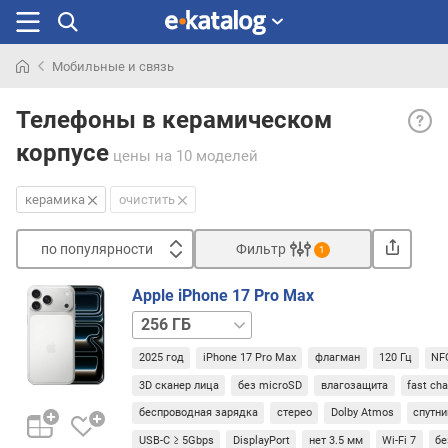
Мобильные и связь
Искали
Корпу
раньше
Телефоны в керамическом
крыш
корпусе
из
цены
на 10 моделей
кера
— апп
керамика
очистить
в
кото
по популярности
Фильтр
1
задн
Сортировать
пане
Apple iPhone 17 Pro Max
выпо
п
512 ГБ
1 ТБ
2 ТБ
из
о
особ
п
2025 год
iPhone 17 Pro Max
флагман
120 Гц
NF
керам
о
3D сканер лица
без microSD
влагозащита
fast ch
п
Кера
у
беспроводная зарядка
стерео
Dolby Atmos
спутни
—
л
USB-C ≥ 5Gbps
DisplayPort
нет 3.5 мм
Wi-Fi 7
б