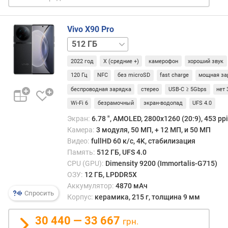
н
о
ш
Vivo X90 Pro
е
256 ГБ
н
и
2022 год
X (средние +)
камерофон
хороший звук
е
120 Гц
NFC
без microSD
fast charge
мощная за
д
беспроводная зарядка
стерео
USB-C ≥ 5Gbps
нет 
и
с
Wi-Fi 6
безрамочный
экран-водопад
UFS 4.0
п
Экран:
6.78 ", AMOLED, 2800х1260 (20:9), 453 ppi
л
Камера:
3 модуля, 50 МП, + 12 МП, и 50 МП
е
Видео:
fullHD 60 к/с, 4K, стабилизация
й
Память:
512 ГБ, UFS 4.0
/
CPU (GPU):
Dimensity 9200 (Immortalis-G715)
к
ОЗУ:
12 ГБ, LPDDR5X
о
Аккумулятор:
4870 мАч
р
Спросить
Корпус:
керамика, 215 г, толщина 9 мм
п
у
30 440 — 33 667
с
грн.