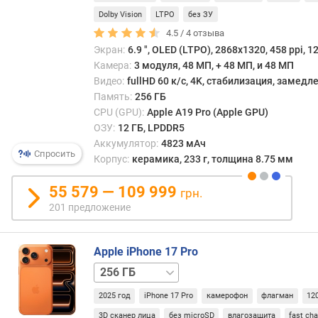
это
я
матер
Dolby Vision
LTPO
без ЗУ
р
полу
4.5 /
4
отзыва
н
путем
Экран:
6.9 ", OLED (LTPO), 2868x1320, 458 ppi, 1
о
спек
с
Камера:
3 модуля, 48 МП, + 48 МП, и 48 МП
при
т
Видео:
fullHD 60 к/с, 4K, стабилизация, замед
высо
и
Память:
256 ГБ
темпе
CPU (GPU):
Apple A19 Pro (Apple GPU)
В
о
ОЗУ:
12 ГБ, LPDDR5
случа
т
Аккумулятор:
4823 мАч
с
д
Спросить
Корпус:
керамика, 233 г, толщина 8.75 мм
корп
е
смар
ш
55 579 — 109 999
грн.
это
е
201 предложение
дост
в
редки
ы
даже
х
Apple iPhone 17 Pro
экзо
к
512 ГБ
1 ТБ
вариа
д
Разн
о
2025 год
iPhone 17 Pro
камерофон
флагман
12
керам
р
прим
3D сканер лица
без microSD
влагозащита
fast ch