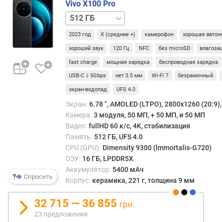
Vivo X100 Pro
стиль
с
и
п
256 ГБ
общи
л
уров
е
2023 год
X (средние +)
камерофон
хорошая автон
аппар
я
хороший звук
120 Гц
NFC
без microSD
влагоза
Что
(
fast charge
мощная зарядка
беспроводная зарядка
касае
"
рамк
USB-C ≥ 5Gbps
нет 3.5 мм
Wi-Fi 7
безрамочный
)
(см.
экран-водопад
UFS 4.0
P
«Мат
Экран:
6.78 ", AMOLED (LTPO), 2800х1260 (20:9), 
P
рамки
Камера:
3 модуля, 50 МП, + 50 МП, и 50 МП
I
то
Видео:
fullHD 60 к/с, 4K, стабилизация
(
она
Память:
512 ГБ, UFS 4.0
p
чаще
CPU (GPU):
Dimensity 9300 (lmmortalis-G720)
p
всего
ОЗУ:
16 ГБ, LPDDR5X
i
мета
Аккумулятор:
5400 мАч
)
—
Спросить
для
Корпус:
керамика, 221 г, толщина 9 мм
ч
допо
а
наде
32 715 — 36 855
грн.
с
при
23 предложения