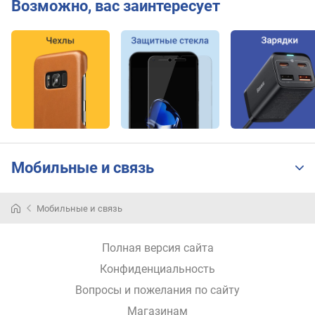
Возможно, вас заинтересует
Г
Б
)
е
м
к
о
с
т
ь
Мобильные и связь
б
а
т
Мобильные и связь
а
р
е
Полная версия сайта
и
Конфиденциальность
(
м
Вопросы и пожелания по сайту
А
Магазинам