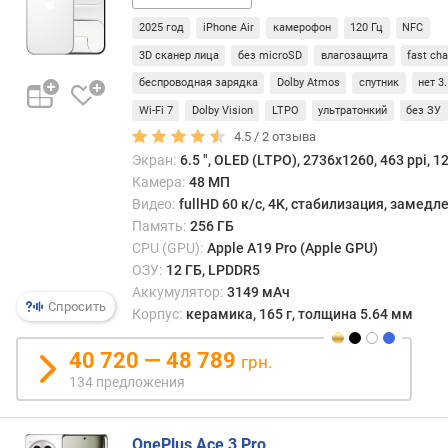
точе
удары
2025 год
iPhone Air
камерофон
120 Гц
NFC
п
а
о
3D сканер лица
без microSD
влагозащита
fast ch
глян
о
беспроводная зарядка
Dolby Atmos
спутник
нет 3
повер
т
кото
Wi-Fi 7
Dolby Vision
LTPO
ультратонкий
без ЗУ
з
они
ы
4.5 /
2
отзыва
обыч
в
Экран:
6.5 ", OLED (LTPO), 2736x1260, 463 ppi, 1
осна
а
Камера:
48 МП
скло
м
Видео:
fullHD 60 к/с, 4K, стабилизация, замед
скол
Память:
256 ГБ
в
п
CPU (GPU):
Apple A19 Pro (Apple GPU)
руках
о
ОЗУ:
12 ГБ, LPDDR5
и
д
Аккумулятор:
3149 мАч
собир
а
Спросить
Корпус:
керамика, 165 г, толщина 5.64 мм
отпеч
т
пальц
е
40 720 — 48 789
грн.
При
д
134 предложения
все
о
этом
б
кера
а
OnePlus Ace 3 Pro