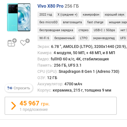
Г
Vivo X80 Pro
256 ГБ
Б
2022 год
X (средние +)
камерофон
хороший звук
)
без microSD
влагозащита
fast charge
мощная зар
в
беспроводная зарядка
стерео
USB-C ≥ 5Gbps
нет 
с
Wi-Fi 6
безрамочный
LTPO
экран-водопад
UFS 
т
Экран:
6.78 ", AMOLED (LTPO), 3200х1440 (20:9), 
р
о
Камера:
4 модуля, 50 МП, + 48 МП, и 8 МП
е
Видео:
fullHD 60 к/с, 4K, стабилизация
н
Память:
256 ГБ, UFS 3.1
н
CPU (GPU):
Snapdragon 8 Gen 1 (Adreno 730)
а
ОЗУ:
12 ГБ
я
Аккумулятор:
4700 мАч
Спросить
п
Корпус:
керамика, 215 г, толщина 9 мм
а
м
45 967
грн.
я
1 предложение
т
ь
(