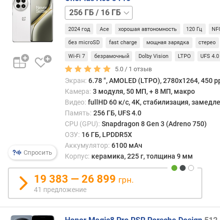
пане
в
256 ГБ
имею
л
/
дово
е
2024 год
Ace
хорошая автономность
120 Гц
NF
12 ГБ
512 ГБ
высо
н
/
стоим
и
без microSD
fast charge
мощная зарядка
стерео
16 ГБ
1 ТБ
я
Wi-Fi 7
безрамочный
Dolby Vision
LTPO
UFS 4.0
/
В
5.0 /
1
отзыв
24 ГБ
свете
п
Экран:
6.78 ", AMOLED (LTPO), 2780х1264, 450 pp
этого
о
Камера:
3 модуля, 50 МП, + 8 МП, макро
данн
к
Видео:
fullHD 60 к/с, 4K, стабилизация, замед
мате
о
Память:
256 ГБ, UFS 4.0
в
л
наше
CPU (GPU):
Snapdragon 8 Gen 3 (Adreno 750)
и
врем
ОЗУ:
16 ГБ, LPDDR5X
ч
встре
е
Аккумулятор:
6100 мАч
Спросить
в
с
Корпус:
керамика, 225 г, толщина 9 мм
един
т
моде
в
19 383 — 26 899
грн.
—
у
41 предложение
преи
п
смар
р
прем
е