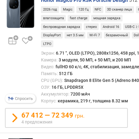
Honor Magic8 Pro RSR Porsche Design
512
класс
д
2026 год
Magic
120 Гц
NFC
3D сканер лица
(в
л
том
о
влагозащита
fast charge
мощная зарядка
числ
ж
беспроводная зарядка
стерео
Android 16
USB-C ≥
дизай
е
DisplayPort
нет 3.5 мм
Wi-Fi 7
безрамочный
Dol
Кера
н
крыш
и
LTPO
в
й
Экран:
6.71 ", OLED (LTPO), 2808x1256, 458 ppi, 
таких
Камера:
3 модуля, 50 МП, + 50 МП, и 200 МП
устро
Видео:
fullHD 60 к/с, 4K, стабилизация, замед
испол
д
Память:
512 ГБ
не
и
CPU (GPU):
Snapdragon 8 Elite Gen 5 (Adreno 840
стол
а
ОЗУ:
16 ГБ, LPDDR5X
из
г
Аккумулятор:
7200 мАч
практ
о
Спросить
Корпус:
керамика, 219 г, толщина 8.32 мм
сооб
н
скол
а
67 412 — 72 349
для
грн.
л
того,
ь
4 предложения
чтоб
д
подче
и