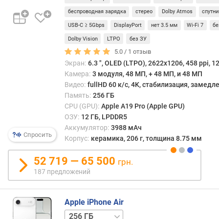
о
в
г
беспроводная зарядка
стерео
Dolby Atmos
спутни
таких
и
USB-C ≥ 5Gbps
DisplayPort
нет 3.5 мм
Wi-Fi 7
б
аппар
м
обыч
Dolby Vision
LTPO
без ЗУ
отли
о
5.0 /
1
отзыв
прочн
т
Экран:
6.3 ", OLED (LTPO), 2622x1206, 458 ppi, 1
высо
д
Камера:
3 модуля, 48 МП, + 48 МП, и 48 МП
стой
о
Видео:
fullHD 60 к/с, 4K, стабилизация, замед
к
р
Память:
256 ГБ
цара
о
CPU (GPU):
Apple A19 Pro (Apple GPU)
и
г
ОЗУ:
12 ГБ, LPDDR5
прия
и
Аккумулятор:
3988 мАч
внеш
х
Спросить
Корпус:
керамика, 206 г, толщина 8.75 мм
видо
к
С
д
52 719 — 65 500
грн.
друго
е
сторо
187 предложений
ш
такие
е
крыш
в
Apple iPhone Air
плох
ы
пере
512 ГБ
1 ТБ
м