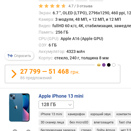
ц
4.7 /
3
отзыва
)
Экран:
6.7 ", OLED (LTPO), 2796х1290, 460 ppi, 1
Камера:
3 модуля, 48 МП, + 12 МП, и 12 МП
я
Видео:
fullHD 60 к/с, 4K, стабилизация, замед
д
Память:
256 ГБ
е
CPU (GPU):
Apple A16 (Apple GPU)
р
ОЗУ:
6 ГБ
п
Аккумулятор:
4323 мАч
р
Спросить
Корпус:
стекло, 240 г, толщина 8 мм
о
ц
27 799 — 51 468
грн.
е
86 предложений
с
с
о
Apple iPhone 13 mini
р
256 ГБ
512 ГБ
а
iPhone 13 mini
камерофон
хороший звук
компакт
о
ц
3D сканер лица
без microSD
влагозащита
fast ch
е
беспроводная зарядка
стерео
Dolby Atmos
нет 3.