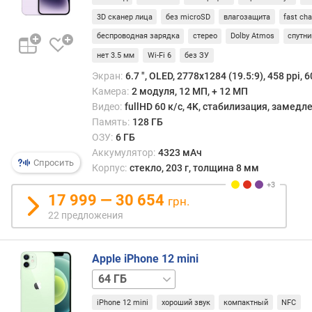
0
3D сканер лица
без microSD
влагозащита
fast ch
0
беспроводная зарядка
стерео
Dolby Atmos
спутни
0
нет 3.5 мм
Wi-Fi 6
без ЗУ
p
o
Экран:
6.7 ", OLED, 2778x1284 (19.5:9), 458 ppi, 6
i
Камера:
2 модуля, 12 МП, + 12 МП
n
Видео:
fullHD 60 к/с, 4K, стабилизация, замед
t
Память:
128 ГБ
s
ОЗУ:
6 ГБ
)
Аккумулятор:
4323 мАч
Спросить
Корпус:
стекло, 203 г, толщина 8 мм
т
е
17 999 — 30 654
грн.
с
22 предложения
т
G
e
Apple iPhone 12 mini
e
k
128 ГБ
256 ГБ
b
iPhone 12 mini
хороший звук
компактный
NFC
e