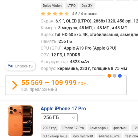
и
вычи
Dolby Vision
LTPO
без ЗУ
м
мощн
4.5 /
4
отзыва
в
Экран:
6.9 ", OLED (LTPO), 2868x1320, 458 ppi, 1
о
качес
Камера:
3 модуля, 48 МП, + 48 МП, и 48 МП
т
прим
д
Видео:
fullHD 60 к/с, 4K, стабилизация, замед
можн
о
Память:
256 ГБ
прив
р
CPU (GPU):
Apple A19 Pro (Apple GPU)
прие
о
ОЗУ:
12 ГБ, LPDDR5
и
г
Аккумулятор:
4823 мАч
обраб
Спросить
и
Корпус:
керамика, 233 г, толщина 8.75 мм
данн
х
с
к
55 569 — 109 999
фитне
грн.
д
брас
200 предложений
е
или
ш
датч
е
умно
Apple iPhone 17 Pro
в
дома.
512 ГБ
1 ТБ
ы
м
Подо
2025 год
iPhone 17 Pro
камерофон
флагман
12
форм
3D сканер лица
без microSD
влагозащита
fast ch