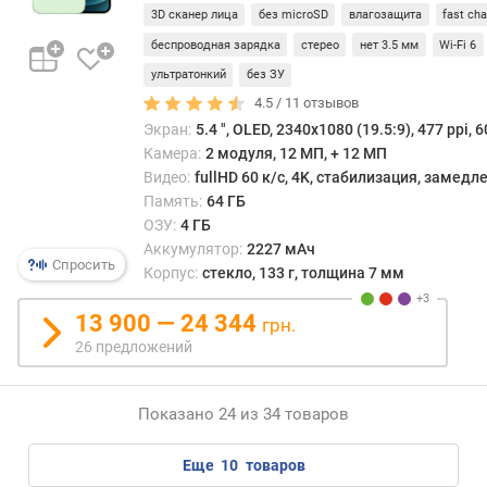
n
3D сканер лица
без microSD
влагозащита
fast ch
c
беспроводная зарядка
стерео
нет 3.5 мм
Wi-Fi 6
h
ультратонкий
без ЗУ
(
p
4.5 /
11
отзывов
o
Экран:
5.4 ", OLED, 2340x1080 (19.5:9), 477 ppi, 6
i
Камера:
2 модуля, 12 МП, + 12 МП
n
Видео:
fullHD 60 к/с, 4K, стабилизация, замед
t
Память:
64 ГБ
s
ОЗУ:
4 ГБ
)
Аккумулятор:
2227 мАч
Спросить
Корпус:
стекло, 133 г, толщина 7 мм
т
е
13 900 — 24 344
грн.
с
26 предложений
т
W
i
Показано 24 из 34 товаров
l
d
еще
10
товаров
L