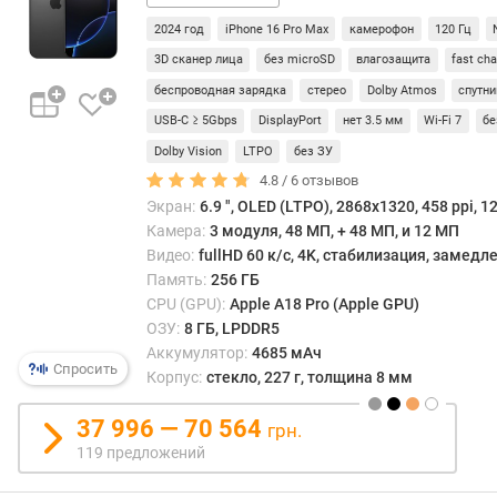
выте
е
боле
2024 год
iPhone 16 Pro Max
камерофон
120 Гц
н
сове
и
3D сканер лица
без microSD
влагозащита
fast ch
решен
я
беспроводная зарядка
стерео
Dolby Atmos
спутни
на
8
USB-C ≥ 5Gbps
DisplayPort
нет 3.5 мм
Wi-Fi 7
б
п
и
о
Dolby Vision
LTPO
без ЗУ
боле
к
4.8 /
6
отзывов
ядер.
о
Экран:
6.9 ", OLED (LTPO), 2868x1320, 458 ppi, 1
л
Камера:
3 модуля, 48 МП, + 48 МП, и 12 МП
и
Видео:
fullHD 60 к/с, 4K, стабилизация, замед
ч
Память:
256 ГБ
е
CPU (GPU):
Apple A18 Pro (Apple GPU)
с
ОЗУ:
8 ГБ, LPDDR5
т
Аккумулятор:
4685 мАч
в
Спросить
Корпус:
стекло, 227 г, толщина 8 мм
у
п
37 996 — 70 564
грн.
р
119 предложений
е
д