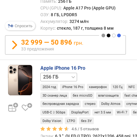
Память:
256 ГБ
CPU (GPU):
Apple A17 Pro (Apple GPU)
в
ОЗУ:
8 ГБ, LPDDR5
е
Аккумулятор:
3274 мАч
с
Спросить
Корпус:
стекло, 187 г, толщина 8 мм
(
г
32 999 — 50 896
)
грн.
33 предложения
о
п
е
Apple iPhone 16 Pro
р
128 ГБ
512 ГБ
1 ТБ
а
ц
2024 год
iPhone 16 Pro
камерофон
120 Гц
NFC
и
3D сканер лица
без microSD
влагозащита
fast ch
о
беспроводная зарядка
стерео
Dolby Atmos
спутни
н
н
USB-C ≥ 5Gbps
DisplayPort
нет 3.5 мм
Wi-Fi 7
б
а
Dolby Vision
LTPO
без ЗУ
я
4.6 /
5
отзывов
с
Экран:
6.3 ", OLED (LTPO), 2622x1206, 458 ppi, 1