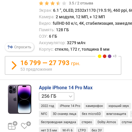
)
3.5 /
2
отзыва
Экран:
6.1 ", OLED, 2532x1170 (19.5:9), 460 ppi, 6
ч
Камера:
2 модуля, 12 МП, + 12 МП
а
Видео:
fullHD 60 к/с, 4K, стабилизация, замед
с
Память:
128 ГБ
т
ОЗУ:
6 ГБ
о
Аккумулятор:
3279 мАч
т
Спросить
Корпус:
стекло, 172 г, толщина 8 мм
а
п
16 799 — 27 793
грн.
р
о
53 предложения
ц
е
Apple iPhone 14 Pro Max
с
с
128 ГБ
512 ГБ
1 ТБ
о
р
2022 год
iPhone 14 Pro
камерофон
хороший звук
а
NFC
3D сканер лица
без microSD
влагозащита
(
беспроводная зарядка
стерео
Dolby Atmos
спутни
Г
нет 3.5 мм
Wi-Fi 6
LTPO
без ЗУ
Г