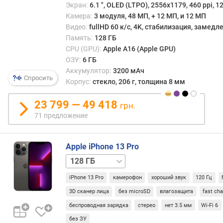
в
Экран:
6.1 ", OLED (LTPO), 2556x1179, 460 ppi, 1
е
Камера:
3 модуля, 48 МП, + 12 МП, и 12 МП
т
Видео:
fullHD 60 к/с, 4K, стабилизация, замед
а
Память:
128 ГБ
CPU (GPU):
Apple A16 (Apple GPU)
з
ОЗУ:
6 ГБ
а
Аккумулятор:
3200 мАч
щ
Спросить
Корпус:
стекло, 206 г, толщина 8 мм
и
т
23 799 — 49 418
грн.
а
71 предложение
э
к
р
Apple iPhone 13 Pro
а
256 ГБ
512 ГБ
1 ТБ
н
а
iPhone 13 Pro
камерофон
хороший звук
120 Гц
т
3D сканер лица
без microSD
влагозащита
fast ch
е
беспроводная зарядка
стерео
нет 3.5 мм
Wi-Fi 6
с
без ЗУ
т