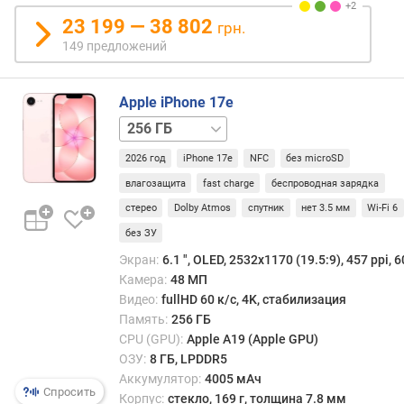
т
23 199 — 38 802
грн.
а
р
149 предложений
а
з
Apple iPhone 17e
в
е
512 ГБ
р
т
2026 год
iPhone 17e
NFC
без microSD
к
влагозащита
fast charge
беспроводная зарядка
и
стерео
Dolby Atmos
спутник
нет 3.5 мм
Wi-Fi 6
(
без ЗУ
Г
ц
Экран:
6.1 ", OLED, 2532x1170 (19.5:9), 457 ppi, 6
)
Камера:
48 МП
Видео:
fullHD 60 к/с, 4K, стабилизация
с
Память:
256 ГБ
о
CPU (GPU):
Apple A19 (Apple GPU)
о
ОЗУ:
8 ГБ, LPDDR5
т
Аккумулятор:
4005 мАч
н
Спросить
Корпус:
стекло, 169 г, толщина 7.8 мм