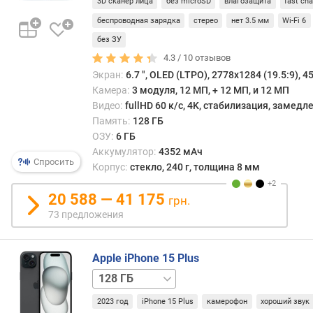
и
3D сканер лица
без microSD
влагозащита
fast ch
п
беспроводная зарядка
стерео
нет 3.5 мм
Wi-Fi 6
О
без ЗУ
З
4.3 /
10
отзывов
У
Экран:
6.7 ", OLED (LTPO), 2778x1284 (19.5:9), 45
с
Камера:
3 модуля, 12 МП, + 12 МП, и 12 МП
п
Видео:
fullHD 60 к/с, 4K, стабилизация, замед
е
Память:
128 ГБ
ц
ОЗУ:
6 ГБ
и
Аккумулятор:
4352 мАч
ф
Спросить
Корпус:
стекло, 240 г, толщина 8 мм
и
к
20 588 — 41 175
грн.
а
73 предложения
ц
и
я
Apple iPhone 15 Plus
п
256 ГБ
512 ГБ
а
м
2023 год
iPhone 15 Plus
камерофон
хороший звук
я