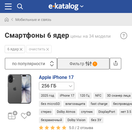
Мобильные и связь
Искали
6
раньше
Смартфоны 6 ядер
цены
на 34 модели
ядер
— ше
6 ядер
очистить
проц
в
по популярности
Фильтр
совр
1
смар
Сортировать
обыч
Apple iPhone 17
п
пост
512 ГБ
о
по
п
схем
2025 год
iPhone 17
120 Гц
NFC
3D сканер лица
о
«4+2»
без microSD
влагозащита
fast charge
беспроводн
п
4
у
стерео
Dolby Atmos
спутник
DisplayPort
нет 3.
осно
л
ядра
безрамочный
Dolby Vision
без ЗУ
я
с
5.0 /
2
отзыва
р