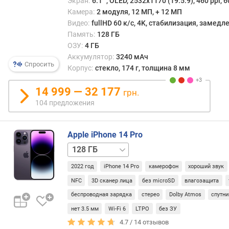
Экран:
6.1 ", OLED, 2532x1170 (19.5:9), 460 ppi, 6
о
Камера:
2 модуля, 12 МП, + 12 МП
б
Видео:
fullHD 60 к/с, 4K, стабилизация, замед
н
Память:
128 ГБ
о
ОЗУ:
4 ГБ
в
Аккумулятор:
3240 мАч
л
Спросить
Корпус:
стекло, 174 г, толщина 8 мм
е
н
14 999 — 32 177
грн.
и
104 предложения
е
О
С
Apple iPhone 14 Pro
256 ГБ
512 ГБ
1 ТБ
г
л
2022 год
iPhone 14 Pro
камерофон
хороший звук
у
б
NFC
3D сканер лица
без microSD
влагозащита
и
беспроводная зарядка
стерео
Dolby Atmos
спутни
н
нет 3.5 мм
Wi-Fi 6
LTPO
без ЗУ
а
ц
4.7 /
14
отзывов