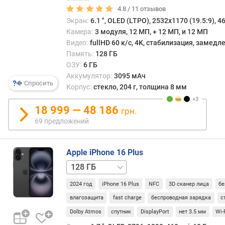
4.8 /
11
отзывов
D
x
Экран:
6.1 ", OLED (LTPO), 2532x1170 (19.5:9), 46
O
Камера:
3 модуля, 12 МП, + 12 МП, и 12 МП
M
Видео:
fullHD 60 к/с, 4K, стабилизация, замед
a
Память:
128 ГБ
r
ОЗУ:
6 ГБ
k
Аккумулятор:
3095 мАч
(
Спросить
Корпус:
стекло, 204 г, толщина 8 мм
д
и
18 999 — 48 186
грн.
с
69 предложений
п
л
е
Apple iPhone 16 Plus
й
256 ГБ
512 ГБ
)
(
2024 год
iPhone 16 Plus
NFC
3D сканер лица
бе
p
влагозащита
fast charge
беспроводная зарядка
с
o
i
Dolby Atmos
спутник
DisplayPort
нет 3.5 мм
Wi-
n