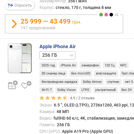
Аккумулятор:
3561 мАч
)
Спросить
Корпус:
стекло, 170 г, толщина 8 мм
о
25 999 — 43 499
грн.
п
197 предложений
е
р
а
Apple iPhone Air
т
512 ГБ
1 ТБ
и
в
2025 год
iPhone Air
камерофон
120 Гц
NFC
н
а
3D сканер лица
без microSD
влагозащита
fast ch
я
беспроводная зарядка
Dolby Atmos
спутник
нет 3
п
Wi-Fi 7
Dolby Vision
LTPO
ультратонкий
без ЗУ
а
4.5 /
2
отзыва
м
я
Экран:
6.5 ", OLED (LTPO), 2736x1260, 463 ppi, 1
т
Камера:
48 МП
ь
Видео:
fullHD 60 к/с, 4K, стабилизация, замед
(
Память:
256 ГБ
Г
CPU (GPU):
Apple A19 Pro (Apple GPU)