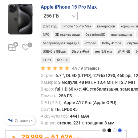
л
Apple iPhone 15 Pro Max
о
ж
512 ГБ
1 ТБ
е
2023 год
iPhone 15 Pro Max
камерофон
хороший з
н
и
NFC
3D сканер лица
без microSD
влагозащита
й
беспроводная зарядка
стерео
Dolby Atmos
спутни
USB-C ≥ 5Gbps
DisplayPort
нет 3.5 мм
Wi-Fi 6E
б
д
LTPO
без ЗУ
и
4.9 /
9
отзывов
а
Экран:
6.7 ", OLED (LTPO), 2796х1290, 460 ppi, 1
г
Камера:
3 модуля, 48 МП, + 13.4 МП, и 12.7 МП
о
Видео:
fullHD 60 к/с, 4K, стабилизация, замед
н
Память:
256 ГБ
а
CPU (GPU):
Apple A17 Pro (Apple GPU)
л
ОЗУ:
8 ГБ, LPDDR5
ь
Аккумулятор:
4441 мАч
д
Спросить
Корпус:
стекло, 221 г, толщина 8 мм
и
с
29 999 — 61 626
п
грн.