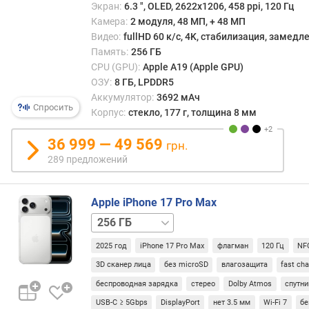
высо
Экран:
6.3 ", OLED, 2622x1206, 458 ppi, 120 Гц
н
прои
Камера:
2 модуля, 48 МП, + 48 МП
о
плюс
Видео:
fullHD 60 к/с, 4K, стабилизация, замед
с
два
Память:
256 ГБ
т
допо
CPU (GPU):
Apple A19 (Apple GPU)
и
ядра
ОЗУ:
8 ГБ, LPDDR5
со
о
Аккумулятор:
3692 мАч
скро
Спросить
т
Корпус:
стекло, 177 г, толщина 8 мм
харак
д
и
е
36 999 — 49 569
грн.
низк
ш
энерг
289 предложений
е
Такое
в
допо
ы
Apple iPhone 17 Pro Max
отвеч
х
за
512 ГБ
1 ТБ
2 ТБ
к
задач
д
не
2025 год
iPhone 17 Pro Max
флагман
120 Гц
NF
о
треб
3D сканер лица
без microSD
влагозащита
fast ch
р
высо
беспроводная зарядка
стерео
Dolby Atmos
спутни
о
скор
г
USB-C ≥ 5Gbps
DisplayPort
нет 3.5 мм
Wi-Fi 7
б
и