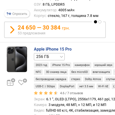
ОЗУ:
8 ГБ, LPDDR5
)
Аккумулятор:
4005 мАч
Спросить
е
Корпус:
стекло, 167 г, толщина 7.8 мм
м
к
24 650 — 30 384
грн.
о
53 предложения
с
т
ь
Apple iPhone 15 Pro
б
128 ГБ
512 ГБ
1 ТБ
а
т
2023 год
iPhone 15 Pro
камерофон
хороший звук
а
NFC
3D сканер лица
без microSD
влагозащита
р
беспроводная зарядка
стерео
Dolby Atmos
спутни
е
и
USB-C ≥ 5Gbps
DisplayPort
нет 3.5 мм
Wi-Fi 6E
(
4.6 /
7
отзывов
м
Экран:
6.1 ", OLED (LTPO), 2556x1179, 461 ppi, 1
А
Камера:
3 модуля, 48 МП, + 12 МП, и 12 МП
ч
Видео:
fullHD 60 к/с, 4K, стабилизация, замед
)