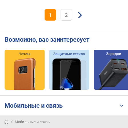
i
f
e
1
2
(
E
x
t
Возможно, вас заинтересует
r
e
m
e
)
(
p
o
i
n
t
Мобильные и связь
s
)
Мобильные и связь
к