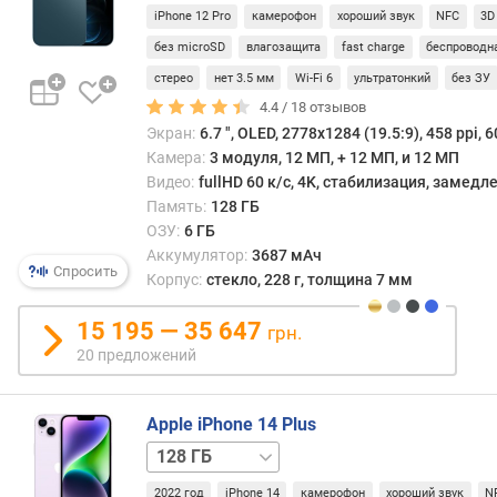
)
iPhone 12 Pro
камерофон
хороший звук
NFC
3D
без microSD
влагозащита
fast charge
беспроводн
т
е
стерео
нет 3.5 мм
Wi-Fi 6
ультратонкий
без ЗУ
с
4.4 /
18
отзывов
т
Экран:
6.7 ", OLED, 2778x1284 (19.5:9), 458 ppi, 6
A
Камера:
3 модуля, 12 МП, + 12 МП, и 12 МП
n
Видео:
fullHD 60 к/с, 4K, стабилизация, замед
T
Память:
128 ГБ
u
ОЗУ:
6 ГБ
T
Аккумулятор:
3687 мАч
u
Спросить
Корпус:
стекло, 228 г, толщина 7 мм
B
e
15 195 — 35 647
грн.
n
c
20 предложений
h
m
Apple iPhone 14 Plus
a
r
256 ГБ
512 ГБ
k
(
2022 год
iPhone 14
камерофон
хороший звук
N