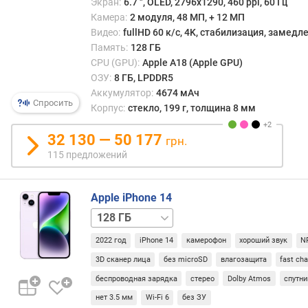
Экран:
6.7 ", OLED, 2796х1290, 460 ppi, 60 Гц
t
Камера:
2 модуля, 48 МП, + 12 МП
s
Видео:
fullHD 60 к/с, 4K, стабилизация, замед
)
Память:
128 ГБ
CPU (GPU):
Apple A18 (Apple GPU)
п
ОЗУ:
8 ГБ, LPDDR5
р
Аккумулятор:
4674 мАч
о
Спросить
Корпус:
стекло, 199 г, толщина 8 мм
ц
е
32 130 — 50 177
с
грн.
с
115 предложений
о
р
(
Apple iPhone 14
г
256 ГБ
512 ГБ
р
а
2022 год
iPhone 14
камерофон
хороший звук
N
ф
3D сканер лица
без microSD
влагозащита
fast ch
и
беспроводная зарядка
стерео
Dolby Atmos
спутни
к
а
нет 3.5 мм
Wi-Fi 6
без ЗУ