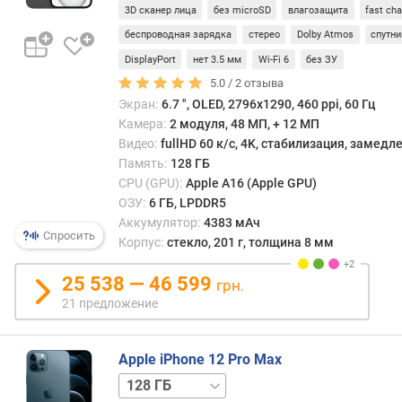
3D сканер лица
без microSD
влагозащита
fast ch
т
и
беспроводная зарядка
стерео
Dolby Atmos
спутни
DisplayPort
нет 3.5 мм
Wi-Fi 6
без ЗУ
м
5.0 /
2
отзыва
а
Экран:
6.7 ", OLED, 2796х1290, 460 ppi, 60 Гц
к
с
Камера:
2 модуля, 48 МП, + 12 МП
.
Видео:
fullHD 60 к/с, 4K, стабилизация, замед
о
Память:
128 ГБ
б
CPU (GPU):
Apple A16 (Apple GPU)
ъ
ОЗУ:
6 ГБ, LPDDR5
е
Аккумулятор:
4383 мАч
Спросить
м
Корпус:
стекло, 201 г, толщина 8 мм
к
а
25 538 — 46 599
грн.
р
21 предложение
т
ы
(
Apple iPhone 12 Pro Max
Г
256 ГБ
512 ГБ
Б