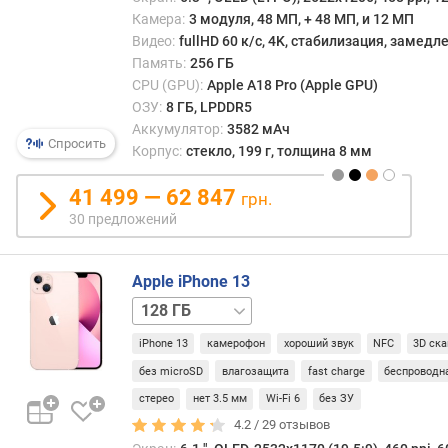
и
Камера:
3 модуля, 48 МП, + 48 МП, и 12 МП
с
Видео:
fullHD 60 к/с, 4K, стабилизация, замед
т
Память:
256 ГБ
е
CPU (GPU):
Apple A18 Pro (Apple GPU)
м
ОЗУ:
8 ГБ, LPDDR5
а
Аккумулятор:
3582 мАч
Спросить
г
Корпус:
стекло, 199 г, толщина 8 мм
а
р
41 499 — 62 847
грн.
а
30 предложений
н
т
и
Apple iPhone 13
р
256 ГБ
512 ГБ
о
в
iPhone 13
камерофон
хороший звук
NFC
3D ска
а
без microSD
влагозащита
fast charge
беспроводн
н
н
стерео
нет 3.5 мм
Wi-Fi 6
без ЗУ
о
4.2 /
29
отзывов
е