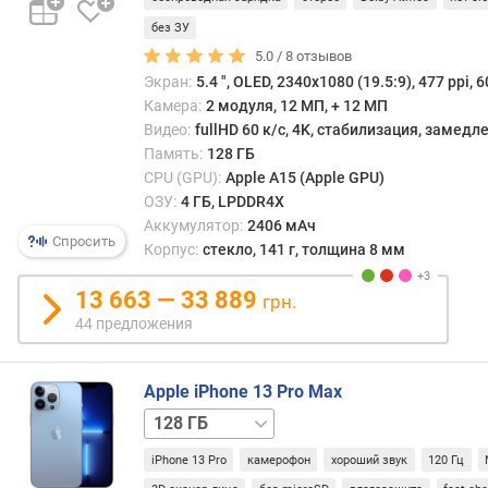
н
без ЗУ
к
а
5.0 /
8
отзывов
п
Экран:
5.4 ", OLED, 2340x1080 (19.5:9), 477 ppi, 6
р
Камера:
2 модуля, 12 МП, + 12 МП
о
Видео:
fullHD 60 к/с, 4K, стабилизация, замед
ц
Память:
128 ГБ
е
CPU (GPU):
Apple A15 (Apple GPU)
с
ОЗУ:
4 ГБ, LPDDR4X
с
Аккумулятор:
2406 мАч
о
Спросить
Корпус:
стекло, 141 г, толщина 8 мм
р
а
13 663 — 33 889
грн.
A
44 предложения
n
T
u
Apple iPhone 13 Pro Max
T
256 ГБ
512 ГБ
1 ТБ
u
iPhone 13 Pro
камерофон
хороший звук
120 Гц
т