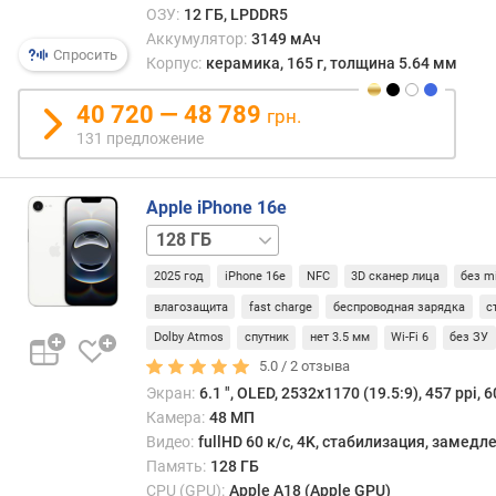
Б
ОЗУ:
12 ГБ, LPDDR5
)
Аккумулятор:
3149 мАч
Спросить
Корпус:
керамика, 165 г, толщина 5.64 мм
в
с
40 720 — 48 789
грн.
т
131 предложение
р
о
е
Apple iPhone 16e
н
256 ГБ
512 ГБ
н
а
2025 год
iPhone 16e
NFC
3D сканер лица
без m
я
п
влагозащита
fast charge
беспроводная зарядка
с
а
Dolby Atmos
спутник
нет 3.5 мм
Wi-Fi 6
без ЗУ
м
5.0 /
2
отзыва
я
Экран:
6.1 ", OLED, 2532x1170 (19.5:9), 457 ppi, 6
т
Камера:
48 МП
ь
Видео:
fullHD 60 к/с, 4K, стабилизация, замед
(
Память:
128 ГБ
Г
CPU (GPU):
Apple A18 (Apple GPU)
Б