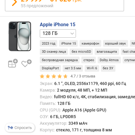
л
55 предложений
е
я
(
Apple iPhone 15
"
256 ГБ
512 ГБ
)
2023 год
iPhone 15
камерофон
хороший звук
N
P
3D сканер лица
без microSD
влагозащита
fast ch
P
беспроводная зарядка
стерео
Dolby Atmos
спутни
I
(
DisplayPort
нет 3.5 мм
Wi-Fi 6
без ЗУ
p
4.7 /
3
отзыва
p
Экран:
6.1 ", OLED, 2556x1179, 460 ppi, 60 Гц
i
Камера:
2 модуля, 48 МП, + 12 МП
)
Видео:
fullHD 60 к/с, 4K, стабилизация, замед
Память:
128 ГБ
ч
CPU (GPU):
Apple A16 (Apple GPU)
а
ОЗУ:
6 ГБ, LPDDR5
с
Аккумулятор:
3349 мАч
т
Спросить
Корпус:
стекло, 171 г, толщина 8 мм
о