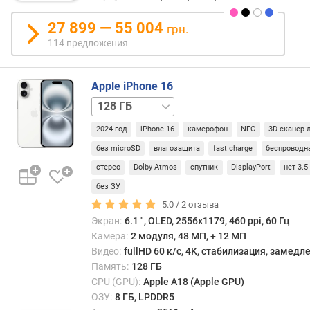
о
ш
27 899 — 55 004
грн.
е
114 предложения
н
и
е
Apple iPhone 16
д
и
256 ГБ
512 ГБ
с
2024 год
iPhone 16
камерофон
NFC
3D сканер 
п
л
без microSD
влагозащита
fast charge
беспроводн
е
стерео
Dolby Atmos
спутник
DisplayPort
нет 3.
й
без ЗУ
/
к
5.0 /
2
отзыва
о
Экран:
6.1 ", OLED, 2556x1179, 460 ppi, 60 Гц
р
Камера:
2 модуля, 48 МП, + 12 МП
п
Видео:
fullHD 60 к/с, 4K, стабилизация, замед
у
Память:
128 ГБ
с
CPU (GPU):
Apple A18 (Apple GPU)
(
ОЗУ:
8 ГБ, LPDDR5
%