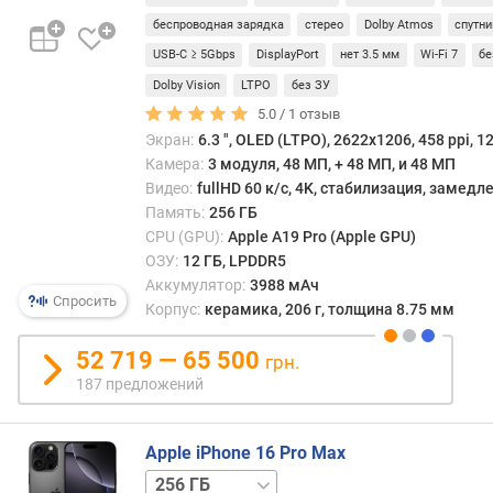
п
рабо
о
беспроводная зарядка
стерео
Dolby Atmos
спутни
поло
о
сказ
USB-C ≥ 5Gbps
DisplayPort
нет 3.5 мм
Wi-Fi 7
б
т
на
Dolby Vision
LTPO
без ЗУ
з
быст
ы
5.0 /
1
отзыв
и
в
Экран:
6.3 ", OLED (LTPO), 2622x1206, 458 ppi, 1
авто
а
Камера:
3 модуля, 48 МП, + 48 МП, и 48 МП
одна
м
Видео:
fullHD 60 к/с, 4K, стабилизация, замед
в
Память:
256 ГБ
цело
п
CPU (GPU):
Apple A19 Pro (Apple GPU)
шест
о
ОЗУ:
12 ГБ, LPDDR5
CPU
д
в
Аккумулятор:
3988 мАч
а
Спросить
совр
Корпус:
керамика, 206 г, толщина 8.75 мм
т
смар
е
встре
52 719 — 65 500
грн.
д
дово
187 предложений
о
редк
б
—
а
их
Apple iPhone 16 Pro Max
в
пост
512 ГБ
1 ТБ
л