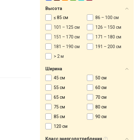
Высота
≤ 85 см
86 – 100 см
101 – 125 см
126 – 150 см
151 – 170 см
171 – 180 см
181 – 190 см
191 – 200 см
> 2 м
Ширина
45 см
50 см
55 см
60 см
65 см
70 см
75 см
80 см
85 см
90 см
120 см
Класс энергопотребления