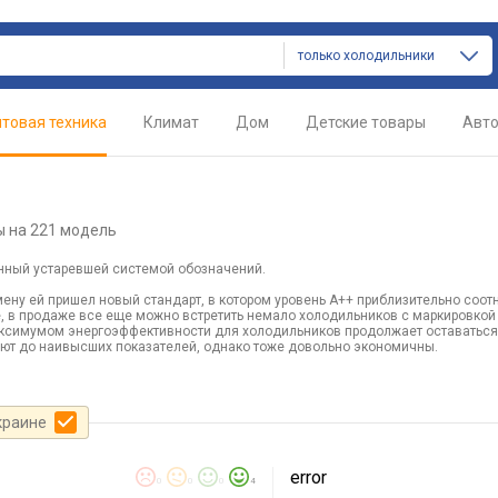
только холодильники
товая техника
Климат
Дом
Детские товары
Авт
ы
на 221 модель
енный устаревшей системой обозначений.
ену ей пришел новый стандарт, в котором уровень А++ приблизительно соот
е, в продаже все еще можно встретить немало холодильников с маркировкой
максимумом энергоэффективности для холодильников продолжает оставаться
вают до наивысших показателей, однако тоже довольно экономичны.
краине
error
0
0
0
4