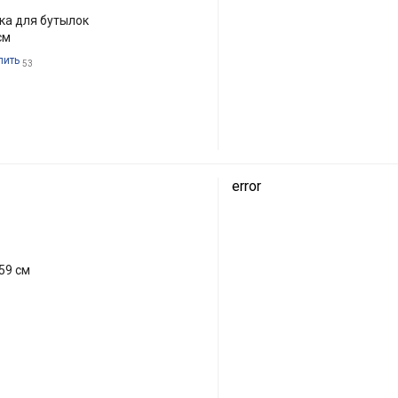
лка для бутылок
см
пить
53
error
59 см
9