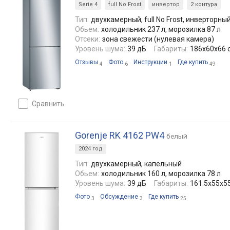
Serie 4
full No Frost
инвертор
2 контура
Тип:
двухкамерный, full No Frost, инверторны
Обьем:
холодильник 237 л, морозилка 87 л
Отсеки:
зона свежести (нулевая камера)
Уровень шума:
39 дБ
Габариты:
186x60x66 
Отзывы
Фото
Инструкции
Где купить
4
6
1
49
сравнить
Gorenje RK 4162 PW4
белый
2024 год
Тип:
двухкамерный, капельный
Обьем:
холодильник 160 л, морозилка 78 л
Уровень шума:
39 дБ
Габариты:
161.5x55x55
Фото
Обсуждение
Где купить
3
3
25