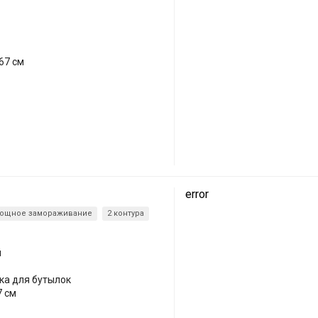
67 см
error
ощное замораживание
2 контура
й
лка для бутылок
7 см