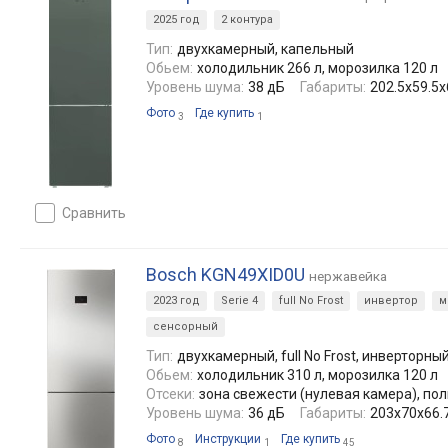
2025 год
2 контура
Тип:
двухкамерный, капельный
Обьем:
холодильник 266 л, морозилка 120 л
Уровень шума:
38 дБ
Габариты:
202.5х59.5х
Фото
Где купить
3
1
сравнить
Bosch KGN49XID0U
нержавейка
2023 год
Serie 4
full No Frost
инвертор
м
сенсорный
Тип:
двухкамерный, full No Frost, инверторны
Обьем:
холодильник 310 л, морозилка 120 л
Отсеки:
зона свежести (нулевая камера), по
Уровень шума:
36 дБ
Габариты:
203x70x66.
Фото
Инструкции
Где купить
8
1
45