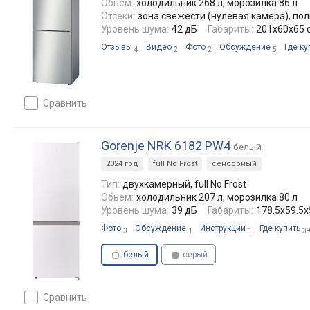
Обьем:
холодильник 268 л, морозилка 86 л
Отсеки:
зона свежести (нулевая камера), по
Уровень шума:
42 дБ
Габариты:
201х60х65 
Отзывы
Видео
Фото
Обсуждение
Где ку
4
2
2
5
сравнить
Gorenje NRK 6182 PW4
белый
2024 год
full No Frost
сенсорный
Тип:
двухкамерный, full No Frost
Обьем:
холодильник 207 л, морозилка 80 л
Уровень шума:
39 дБ
Габариты:
178.5x59.5x
Фото
Обсуждение
Инструкции
Где купить
3
1
1
3
белый
серый
сравнить