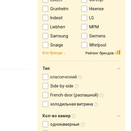
Grunhelm
Hisense
Indesit
LG
Liebherr
MPM
Samsung
Siemens
Snaige
Whirlpool
Все бренды
Рейтинг брендов
Тип
классический
Side-by-side
French-door (распашной)
холодильная витрина
Кол-во камер
однокамерные