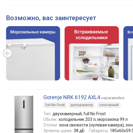
Возможно, вас заинтересует
Gorenje NRK 6192 AXL4
нержавейка
full No Frost
дезодоратор
сенсорный
Тип:
двухкамерный, full No Frost
Обьем:
холодильник 203 л, морозилка 99 л
Отсеки:
зона свежести (нулевая камера), зон
Уровень шума:
38 дБ
Габариты:
185x60x59.