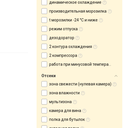
динамическое охлаждение
производительная морозилка
t морозилки -24 °C и ниже
режим отпуска
дезодоратор
2 контура охлаждения
2 компрессора
работа при минусовой температуре
Отсеки
зона свежести (нулевая камера)
зона влажности
мультизона
камера для вина
полка для бутылок