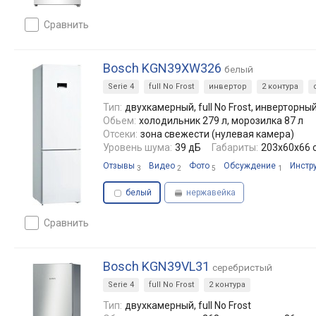
сравнить
Bosch KGN39XW326
белый
Serie 4
full No Frost
инвертор
2 контура
Тип:
двухкамерный, full No Frost, инверторны
Обьем:
холодильник 279 л, морозилка 87 л
Отсеки:
зона свежести (нулевая камера)
Уровень шума:
39 дБ
Габариты:
203x60x66 
Отзывы
Видео
Фото
Обсуждение
Инстр
3
2
5
1
белый
нержавейка
сравнить
Bosch KGN39VL31
серебристый
Serie 4
full No Frost
2 контура
Тип:
двухкамерный, full No Frost