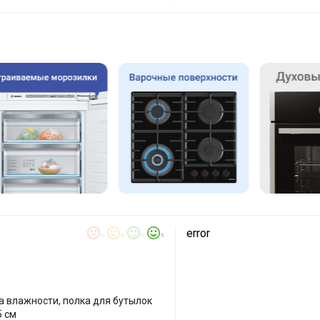
error
0
0
0
5
а влажности, полка для бутылок
5 см