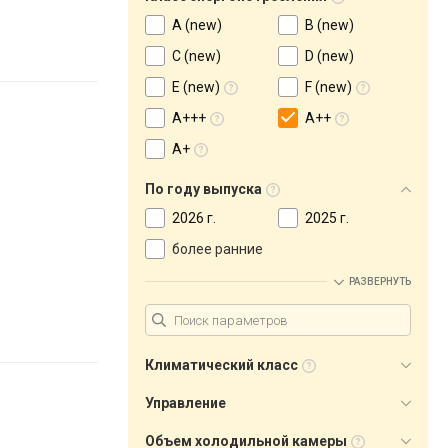
A (new)
B (new)
C (new)
D (new)
E (new)
F (new)
A+++
A++
A+
По году выпуска
2026 г.
2025 г.
более ранние
РАЗВЕРНУТЬ
Климатический класс
Управление
Объем холодильной камеры