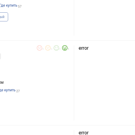
Где купить
57
ый
error
0
0
0
1
см
де купить
27
error