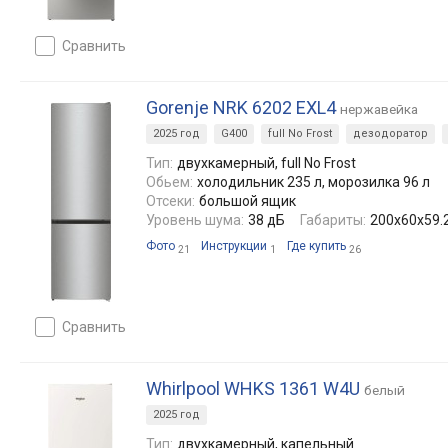
сравнить
Gorenje NRK 6202 EXL4
нержавейка
2025 год
G400
full No Frost
дезодоратор
Тип:
двухкамерный, full No Frost
Обьем:
холодильник 235 л, морозилка 96 л
Отсеки:
большой ящик
Уровень шума:
38 дБ
Габариты:
200х60х59.
Фото
Инструкции
Где купить
21
1
26
сравнить
Whirlpool WHKS 1361 W4U
белый
2025 год
Тип:
двухкамерный, капельный