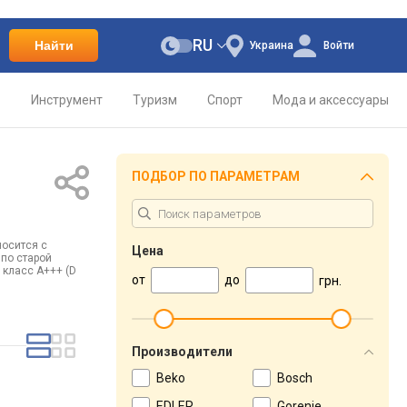
RU
Найти
Украина
Войти
о
Инструмент
Туризм
Спорт
Мода и аксессуары
ПОДБОР ПО ПАРАМЕТРАМ
носится с
Цена
 по старой
 класс А+++ (D
от
до
грн.
Производители
Beko
Bosch
EDLER
Gorenje