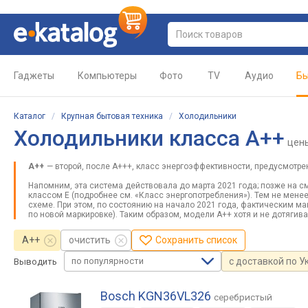
Гаджеты
Компьютеры
Фото
TV
Аудио
Бы
Каталог
/
Крупная бытовая техника
/
Холодильники
Холодильники класса A++
цен
A++
— второй, после А+++, класс энергоэффективности, предусмотр
Напомним, эта система действовала до марта 2021 года; позже на см
классом E (подробнее см. «Класс энергопотребления»). Тем не мене
схеме. При этом, по состоянию на начало 2021 года, фактическим 
по новой маркировке). Таким образом, модели A++ хотя и не дотяги
A++
очистить
Сохранить список
по популярности
с доставкой по У
Выводить
Bosch KGN36VL326
серебристый