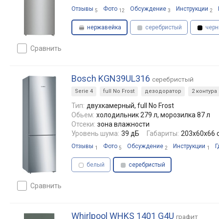
Отзывы
Фото
Обсуждение
Инструкции
5
12
3
2
нержавейка
серебристый
черн
сравнить
Bosch KGN39UL316
серебристый
Serie 4
full No Frost
дезодоратор
2 контура
Тип:
двухкамерный, full No Frost
Обьем:
холодильник 279 л, морозилка 87 л
Отсеки:
зона влажности
Уровень шума:
39 дБ
Габариты:
203x60x66 
Отзывы
Фото
Обсуждение
Инструкции
Г
1
5
2
1
белый
серебристый
сравнить
Whirlpool WHKS 1401 G4U
графит