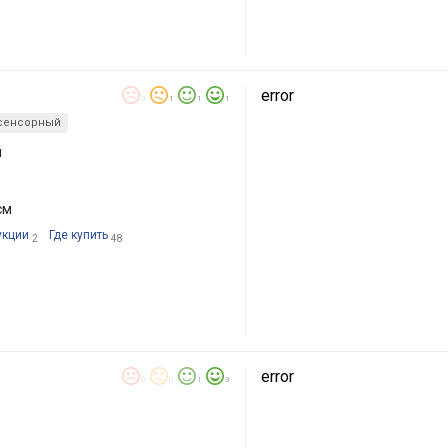
error
0
1
1
1
сенсорный
й
см
укции
Где купить
2
48
error
0
0
1
3