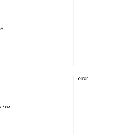
й
см
error
.7 см