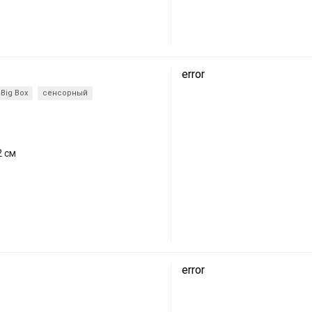
error
Big Box
сенсорный
2 см
error