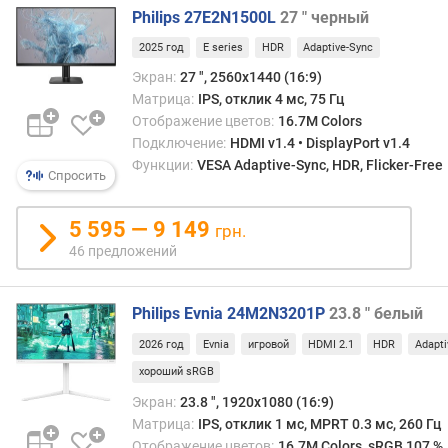
а
Philips 27E2N1500L
27 " черный
н
2025 год
E series
HDR
Adaptive-Sync
т
Экран:
27 ", 2560x1440 (16:9)
и
Матрица:
IPS, отклик 4 мс, 75 Гц
п
Отображение цветов:
16.7M Colors
м
Подключение:
HDMI v1.4 • DisplayPort v1.4
а
Функции:
VESA Adaptive-Sync, HDR, Flicker-Free
т
Спросить
р
и
5 595 — 9 149
грн.
ц
46 предложений
ы
п
Philips Evnia 24M2N3201P
23.8 " белый
о
к
2026 год
Evnia
игровой
HDMI 2.1
HDR
Adapti
р
хороший sRGB
ы
Экран:
23.8 ", 1920x1080 (16:9)
т
и
Матрица:
IPS, отклик 1 мс, MPRT 0.3 мс, 260 Гц
е
Отображение цветов:
16.7M Colors, sRGB 107 %,