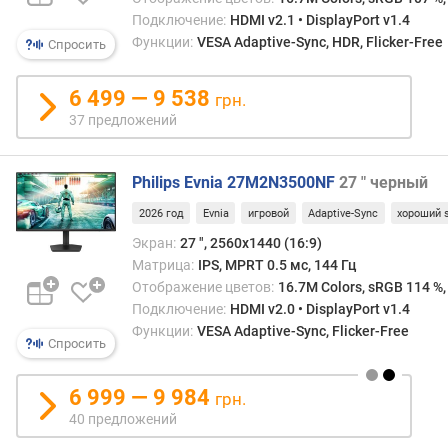
э
Подключение:
HDMI v2.1 • DisplayPort v1.4
к
Функции:
VESA Adaptive-Sync, HDR, Flicker-Free
Спросить
р
а
6 499 — 9 538
грн.
н
37 предложений
а
р
Philips Evnia 27M2N3500NF
27 " черный
а
з
2026 год
Evnia
игровой
Adaptive-Sync
хороший 
р
Экран:
27 ", 2560x1440 (16:9)
е
Матрица:
IPS, MPRT 0.5 мс, 144 Гц
ш
Отображение цветов:
16.7M Colors, sRGB 114 %,
е
Подключение:
HDMI v2.0 • DisplayPort v1.4
н
Функции:
VESA Adaptive-Sync, Flicker-Free
и
Спросить
е
6 999 — 9 984
ч
грн.
а
40 предложений
с