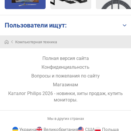
i
n
i
H
Пользователи ищут:
D
M
I
Компьютерная техника
и
Полная версия сайта
н
т
Конфиденциальность
е
Вопросы и пожелания по сайту
р
ф
Магазинам
е
Каталог Philips 2026
- новинки, хиты продаж,
купить
й
мониторы
.
с
U
S
Мы в других странах
B
-
Украина
Великобритания
США
Польша