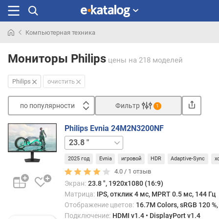
Компьютерная техника
Искали
раньше
Мониторы Philips
цены
на 218 моделей
Philips
очистить
по популярности
Фильтр
1
Сортировать
Philips Evnia 24M2N3200NF
п
27 "
о
п
2025 год
Evnia
игровой
HDR
Adaptive-Sync
х
о
4.0 /
1
отзыв
п
Экран:
23.8 ", 1920x1080 (16:9)
у
Матрица:
IPS, отклик 4 мс, MPRT 0.5 мс, 144 Гц
л
Отображение цветов:
16.7M Colors, sRGB 120 %,
я
Подключение:
HDMI v1.4 • DisplayPort v1.4
р