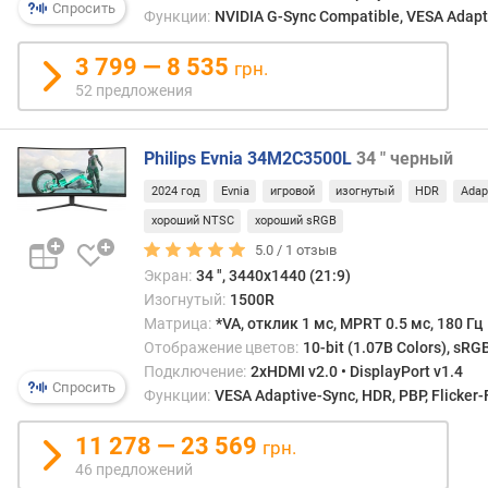
Спросить
Функции:
NVIDIA G-Sync Compatible, VESA Adapti
н
о
3 799 — 8 535
с
грн.
т
52 предложения
и
о
Philips Evnia 34M2C3500L
34 " черный
т
2024 год
Evnia
игровой
изогнутый
HDR
Adap
д
е
хороший NTSC
хороший sRGB
ш
5.0 /
1
отзыв
е
Экран:
34 ", 3440x1440 (21:9)
в
Изогнутый:
1500R
ы
Матрица:
*VA, отклик 1 мс, MPRT 0.5 мс, 180 Гц
х
Отображение цветов:
10-bit (1.07B Colors), sRG
к
Подключение:
2xHDMI v2.0 • DisplayPort v1.4
д
Спросить
Функции:
VESA Adaptive-Sync, HDR, PBP, Flicker-
о
р
11 278 — 23 569
грн.
о
46 предложений
г