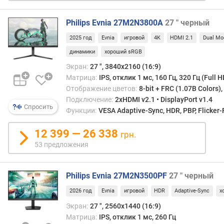
и
м
Philips Evnia 27M2N3800A
27 " черный
о
2025 год
Evnia
игровой
4K
HDMI 2.1
Dual Mo
т
динамики
хороший sRGB
д
Экран:
27 ", 3840x2160 (16:9)
о
р
Матрица:
IPS, отклик 1 мс, 160 Гц, 320 Гц (Full H
о
Отображение цветов:
8-bit + FRC (1.07B Colors)
г
Подключение:
2xHDMI v2.1 • DisplayPort v1.4
Спросить
и
Функции:
VESA Adaptive-Sync, HDR, PBP, Flicker-
х
к
12 399 — 26 338
грн.
д
53 предложения
е
ш
е
Philips Evnia 27M2N3500PF
27 " черный
в
2026 год
Evnia
игровой
HDR
Adaptive-Sync
х
ы
м
Экран:
27 ", 2560x1440 (16:9)
Матрица:
IPS, отклик 1 мс, 260 Гц