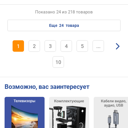
M
i
Показано 24 из 218 товаров
n
i
D
еще
24
товара
i
s
p
1
2
3
4
5
...
l
a
y
10
P
o
r
t
Возможно, вас заинтересует
H
D
M
I
M