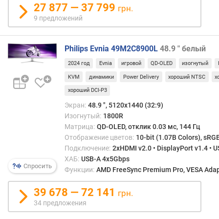
27 877 — 37 799
грн.
с
9 предложений
т
а
т
Philips Evnia 49M2C8900L
48.9 " белый
и
2024 год
Evnia
игровой
QD-OLED
изогнутый
ч
KVM
динамики
Power Delivery
хороший NTSC
х
е
с
хороший DCI-P3
к
Экран:
48.9 ", 5120x1440 (32:9)
а
Изогнутый:
1800R
я
Матрица:
QD-OLED, отклик 0.03 мс, 144 Гц
к
Отображение цветов:
10-bit (1.07B Colors), sRG
о
Подключение:
2xHDMI v2.0 • DisplayPort v1.4 • 
н
ХАБ:
USB-A 4x5Gbps
т
Спросить
Функции:
AMD FreeSync Premium Pro, VESA Adapti
р
а
39 678 — 72 141
с
грн.
т
34 предложения
н