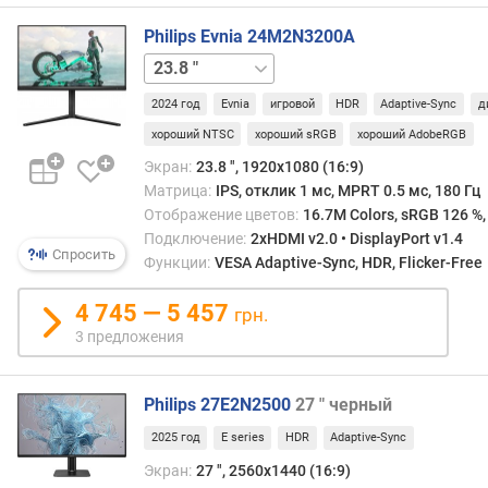
т
о
Philips Evnia 24M2N3200A
т
27 "
а
к
2024 год
Evnia
игровой
HDR
Adaptive-Sync
д
а
хороший NTSC
хороший sRGB
хороший AdobeRGB
д
Экран:
23.8 ", 1920x1080 (16:9)
р
Матрица:
IPS, отклик 1 мс, MPRT 0.5 мс, 180 Гц
о
в
Отображение цветов:
16.7M Colors, sRGB 126 %,
(
Подключение:
2xHDMI v2.0 • DisplayPort v1.4
Спросить
D
Функции:
VESA Adaptive-Sync, HDR, Flicker-Free
u
a
4 745 — 5 457
грн.
l
3 предложения
M
o
d
Philips 27E2N2500
27 " черный
e
2025 год
E series
HDR
Adaptive-Sync
)
Экран:
27 ", 2560x1440 (16:9)