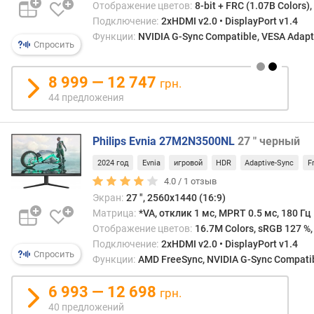
п
Отображение цветов:
8-bit + FRC (1.07B Colors)
о
Подключение:
2xHDMI v2.0 • DisplayPort v1.4
о
Функции:
NVIDIA G-Sync Compatible, VESA Adapti
т
Спросить
з
ы
8 999 — 12 747
грн.
в
44 предложения
а
м
Philips Evnia 27M2N3500NL
27 " черный
п
о
2024 год
Evnia
игровой
HDR
Adaptive-Sync
F
д
4.0 /
1
отзыв
а
Экран:
27 ", 2560x1440 (16:9)
т
Матрица:
*VA, отклик 1 мс, MPRT 0.5 мс, 180 Гц
е
Отображение цветов:
16.7M Colors, sRGB 127 %,
д
Подключение:
2xHDMI v2.0 • DisplayPort v1.4
о
Спросить
Функции:
AMD FreeSync, NVIDIA G-Sync Compatibl
б
а
6 993 — 12 698
грн.
в
40 предложений
л