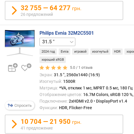
е
32 755 — 64 277
грн.
т
26 предложений
о
в
о
Philips Evnia 32M2C5501
й
27 "
о
х
2024 год
Evnia
игровой
изогнутый
HDR
хоро
в
а
хороший sRGB
т
5.0 /
1
отзыв
(
Экран:
31.5 ", 2560x1440 (16:9)
s
Изогнутый:
1500R
R
Матрица:
*VA, отклик 1 мс, MPRT 0.5 мс, 180 Гц
G
Отображение цветов:
16.7M Colors, sRGB 120 %,
B
Подключение:
2xHDMI v2.0 • DisplayPort v1.4
)
Спросить
Функции:
HDR, Flicker-Free
(
%
10 704 — 21 950
грн.
)
41 предложение