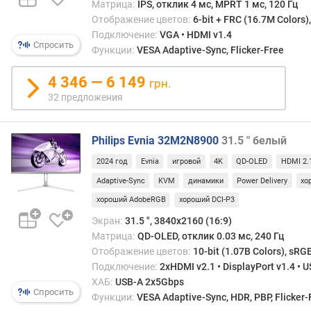
Матрица:
IPS, отклик 4 мс, MPRT 1 мс, 120 Гц
о
Отображение цветов:
6-bit + FRC (16.7M Colors)
в
Подключение:
VGA • HDMI v1.4
о
Спросить
Функции:
VESA Adaptive-Sync, Flicker-Free
й
о
4 346 — 6 149
грн.
х
32 предложения
в
а
т
Philips Evnia 32M2N8900
31.5 " белый
(
N
2024 год
Evnia
игровой
4K
QD-OLED
HDMI 2.
T
Adaptive-Sync
KVM
динамики
Power Delivery
хо
S
хороший AdobeRGB
хороший DCI-P3
C
)
Экран:
31.5 ", 3840x2160 (16:9)
(
Матрица:
QD-OLED, отклик 0.03 мс, 240 Гц
%
Отображение цветов:
10-bit (1.07B Colors), sRG
)
Подключение:
2xHDMI v2.1 • DisplayPort v1.4 • 
ХАБ:
USB-A 2x5Gbps
ц
Спросить
Функции:
VESA Adaptive-Sync, HDR, PBP, Flicker-
в