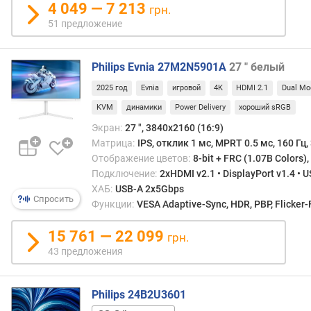
4 049 — 7 213
грн.
ч
51 предложение
а
с
т
Philips Evnia 27M2N5901A
27 " белый
о
т
2025 год
Evnia
игровой
4K
HDMI 2.1
Dual Mo
а
KVM
динамики
Power Delivery
хороший sRGB
к
а
Экран:
27 ", 3840x2160 (16:9)
д
Матрица:
IPS, отклик 1 мс, MPRT 0.5 мс, 160 Гц, 
р
Отображение цветов:
8-bit + FRC (1.07B Colors)
о
Подключение:
2xHDMI v2.1 • DisplayPort v1.4 • 
в
ХАБ:
USB-A 2x5Gbps
Спросить
(
Функции:
VESA Adaptive-Sync, HDR, PBP, Flicker-
Г
ц
15 761 — 22 099
грн.
)
43 предложения
р
а
Philips 24B2U3601
з