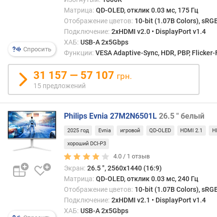
т
Матрица:
QD-OLED, отклик 0.03 мс, 175 Гц
к
л
Отображение цветов:
10-bit (1.07B Colors), sRG
и
Подключение:
2xHDMI v2.0 • DisplayPort v1.4
к
ХАБ:
USB-A 2x5Gbps
Спросить
а
Функции:
VESA Adaptive-Sync, HDR, PBP, Flicker-
(
G
31 157 — 57 107
грн.
t
15 предложений
G
)
(
Philips Evnia 27M2N6501L
26.5 " белый
м
2025 год
Evnia
игровой
QD-OLED
HDMI 2.1
H
с
)
хороший DCI-P3
4.0 /
1
отзыв
я
Экран:
26.5 ", 2560x1440 (16:9)
р
Матрица:
QD-OLED, отклик 0.03 мс, 240 Гц
к
Отображение цветов:
10-bit (1.07B Colors), sRG
о
Подключение:
2xHDMI v2.1 • DisplayPort v1.4
с
ХАБ:
USB-A 2x5Gbps
т