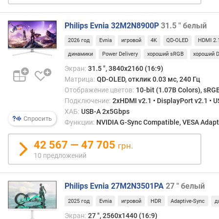
е
н
Philips Evnia 32M2N8900P
31.5 " белый
и
я
2026 год
Evnia
игровой
4K
QD-OLED
HDMI 2.
динамики
Power Delivery
хороший sRGB
хороший D
п
о
Экран:
31.5 ", 3840x2160 (16:9)
к
Матрица:
QD-OLED, отклик 0.03 мс, 240 Гц
о
Отображение цветов:
10-bit (1.07B Colors), sRG
л
Подключение:
2xHDMI v2.1 • DisplayPort v2.1 • 
и
ХАБ:
USB-A 2x5Gbps
ч
Спросить
Функции:
NVIDIA G-Sync Compatible, VESA Adapti
е
с
42 567 — 47 705
грн.
т
10 предложений
в
у
п
Philips Evnia 27M2N3501PA
27 " белый
р
е
2025 год
Evnia
игровой
HDR
Adaptive-Sync
д
д
Экран:
27 ", 2560x1440 (16:9)