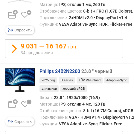
л
Матрица:
IPS, отклик 1 мс, 260 Гц
о
Отображение цветов:
8-bit + FRC (1.07B Colors)
ж
Подключение:
2xHDMI v2.0 • DisplayPort v1.4
е
Функции:
VESA Adaptive-Sync, HDR, Flicker-Free
н
Спросить
и
й
9 031 — 16 167
грн.
34 предложения
д
и
а
Philips 24B2N2200
23.8 " черный
г
2025 год
B series
TÜV Rheinland
Adaptive-Sync
о
н
динамики
хороший sRGB
а
Экран:
23.8 ", 1920x1080 (16:9)
л
Матрица:
IPS, отклик 4 мс, 120 Гц
ь
Отображение цветов:
8-bit (16.7M Colors), sRGB
(
Подключение:
VGA • HDMI v1.4 • DisplayPort v1.
"
Спросить
Функции:
VESA Adaptive-Sync, Flicker-Free
)