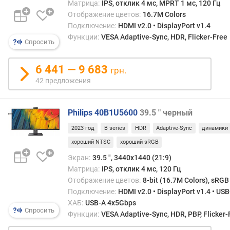
в
Матрица:
IPS, отклик 4 мс, MPRT 1 мс, 120 Гц
р
Отображение цветов:
16.7M Colors
е
Подключение:
HDMI v2.0 • DisplayPort v1.4
м
Функции:
VESA Adaptive-Sync, HDR, Flicker-Free
Спросить
я
о
т
6 441 — 9 683
грн.
к
42 предложения
л
и
к
Philips 40B1U5600
39.5 " черный
а
2023 год
B series
HDR
Adaptive-Sync
динамики
(
M
хороший NTSC
хороший sRGB
P
Экран:
39.5 ", 3440x1440 (21:9)
R
Матрица:
IPS, отклик 4 мс, 120 Гц
T
Отображение цветов:
8-bit (16.7M Colors), sRGB
)
Подключение:
HDMI v2.0 • DisplayPort v1.4 • US
(
ХАБ:
USB-A 4x5Gbps
м
Спросить
Функции:
VESA Adaptive-Sync, HDR, PBP, Flicker-
с
)