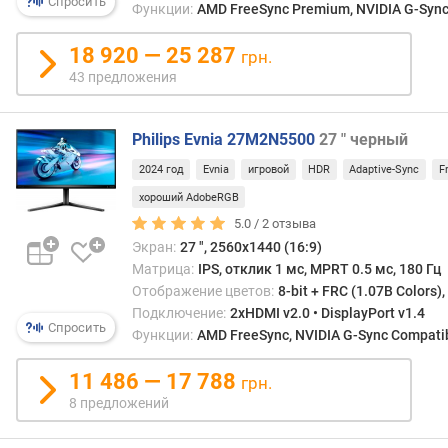
Спросить
Функции:
AMD FreeSync Premium, NVIDIA G-Sync 
ь
(
18 920 — 25 287
грн.
к
д
43 предложения
/
м
Philips Evnia 27M2N5500
27 " черный
²
)
2024 год
Evnia
игровой
HDR
Adaptive-Sync
F
хороший AdobeRGB
и
з
5.0 /
2
отзыва
о
Экран:
27 ", 2560x1440 (16:9)
г
Матрица:
IPS, отклик 1 мс, MPRT 0.5 мс, 180 Гц
н
Отображение цветов:
8-bit + FRC (1.07B Colors)
у
Подключение:
2xHDMI v2.0 • DisplayPort v1.4
т
Спросить
Функции:
AMD FreeSync, NVIDIA G-Sync Compatibl
ы
й
11 486 — 17 788
грн.
э
8 предложений
к
р