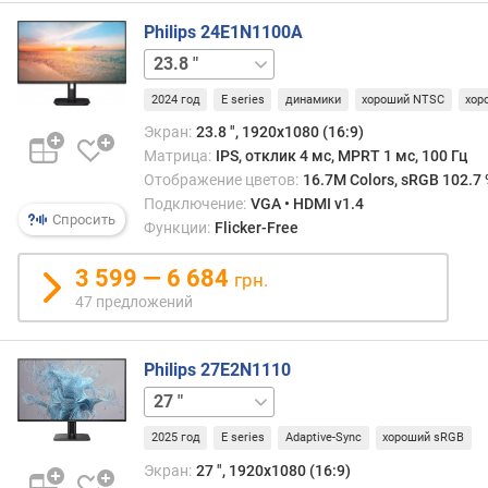
о
с
Philips 24E1N1100A
т
27 "
ь
2024 год
E series
динамики
хороший NTSC
хор
г
Экран:
23.8 ", 1920x1080 (16:9)
л
Матрица:
IPS, отклик 4 мс, MPRT 1 мс, 100 Гц
у
Отображение цветов:
16.7M Colors, sRGB 102.7 
б
Подключение:
VGA • HDMI v1.4
и
Спросить
Функции:
Flicker-Free
н
а
3 599 — 6 684
грн.
ц
47 предложений
в
е
т
Philips 27E2N1110
а
23.8 "
ц
в
2025 год
E series
Adaptive-Sync
хороший sRGB
е
Экран:
27 ", 1920x1080 (16:9)
т