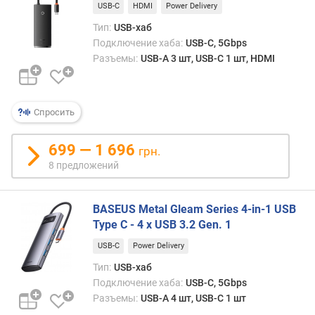
S
USB-C
HDMI
Power Delivery
B
Тип:
USB-хаб
-
Подключение хаба:
USB-C, 5Gbps
C
Разъемы:
USB-A 3 шт, USB-C 1 шт, HDMI
(
ш
т
)
Спросить
P
o
699 — 1 696
грн.
w
8 предложений
e
r
D
BASEUS Metal Gleam Series 4-in-1 USB
e
Type C - 4 x USB 3.2 Gen. 1
l
USB-C
Power Delivery
i
v
Тип:
USB-хаб
e
Подключение хаба:
USB-C, 5Gbps
r
Разъемы:
USB-A 4 шт, USB-C 1 шт
y