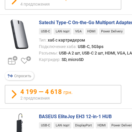
4 предложения
Satechi Type-C On-the-Go Multiport Adapte
USB-C
LAN порт
VGA
HDMI
Power Delivery
Тип:
хаб с картридером
Подключение хаба:
USB-C, 5Gbps
Разъемы:
USB-A 2 шт, USB-C 2 шт, HDMI, VGA, L
Картридер:
SD, microSD
Спросить
4 199 — 4 618
грн.
2 предложения
BASEUS EliteJoy EH3 12-in-1 HUB
USB-C
LAN порт
DisplayPort
HDMI
Power Deliver