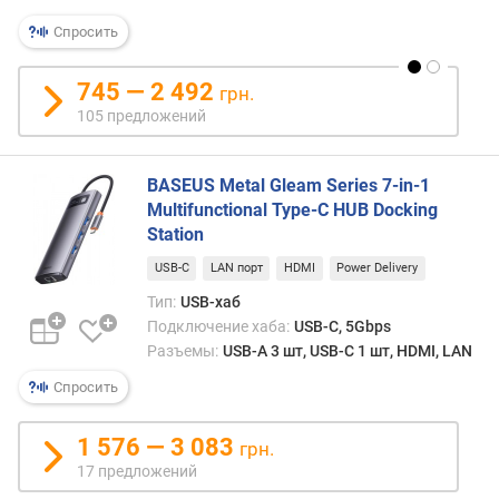
знач
я
боле
р
Спросить
удоб
н
в
о
745 — 2 492
грн.
транс
с
105 предложений
и
т
хране
и
т.к.
BASEUS Metal Gleam Series 7-in-1
изба
о
Multifunctional Type-C HUB Docking
от
т
Station
возн
д
с
е
USB-C
LAN порт
HDMI
Power Delivery
пров
ш
Тип:
USB-хаб
он
е
Подключение хаба:
USB-C, 5Gbps
не
в
Разъемы:
USB-A 3 шт, USB-C 1 шт, HDMI, LAN
спуты
ы
и
х
Спросить
не
к
цепля
д
1 576 — 3 083
за
грн.
о
пост
17 предложений
р
пред