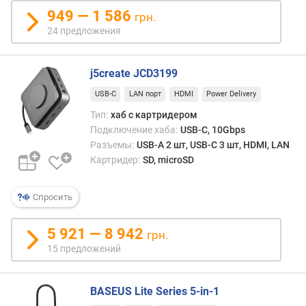
д
949 — 1 586
грн.
к
24 предложения
л
ю
ч
j5create JCD3199
е
н
USB-C
LAN порт
HDMI
Power Delivery
и
Тип:
хаб с картридером
я
Подключение хаба:
USB-C, 10Gbps
Разъемы:
USB-A 2 шт, USB-C 3 шт, HDMI, LAN
U
Картридер:
SD, microSD
S
B
-
Спросить
А
(
5 921 — 8 942
грн.
ш
т
15 предложений
)
BASEUS Lite Series 5-in-1
U