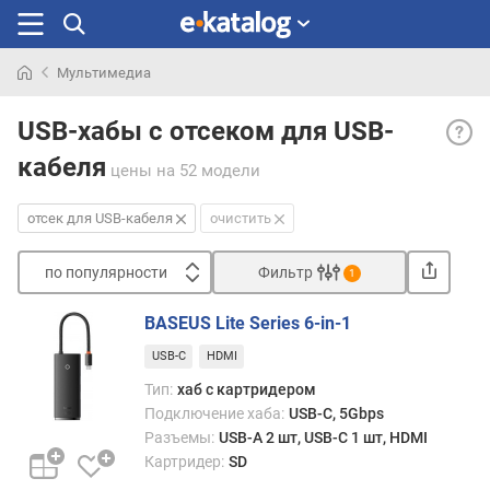
Мультимедиа
Искали
Отсе
раньше
USB-хабы с отсеком для USB-
для
кабеля
USB-
цены
на 52 модели
кабе
— вы
отсек для USB-кабеля
очистить
на
корпу
по популярности
Фильтр
1
картр
Сортировать
куда
BASEUS Lite Series 6-in-1
може
п
поме
USB-C
HDMI
о
USB-
п
Тип:
хаб с картридером
кабел
о
Подключение хаба:
USB-C, 5Gbps
Это
п
Разъемы:
USB-A 2 шт, USB-C 1 шт, HDMI
делае
у
Картридер:
SD
устро
л