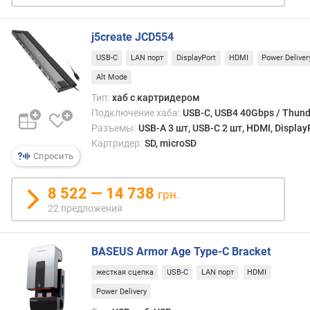
j5create JCD554
USB-C
LAN порт
DisplayPort
HDMI
Power Deliver
Alt Mode
Тип:
хаб с картридером
Подключение хаба:
USB-C, USB4 40Gbps / Thund
Разъемы:
USB-A 3 шт, USB-C 2 шт, HDMI, Display
Картридер:
SD, microSD
Спросить
8 522 — 14 738
грн.
22 предложения
BASEUS Armor Age Type-C Bracket
жесткая сцепка
USB-C
LAN порт
HDMI
Power Delivery