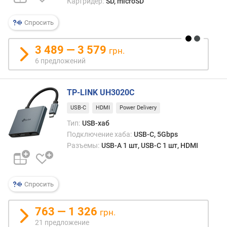
Картридер:
SD, microSD
н
а
Спросить
к
а
3 489 — 3 579
грн.
б
е
6 предложений
л
я
TP-LINK UH3020C
(
с
USB-C
HDMI
Power Delivery
м
Тип:
USB-хаб
)
Подключение хаба:
USB-C, 5Gbps
Разъемы:
USB-A 1 шт, USB-C 1 шт, HDMI
Спросить
763 — 1 326
грн.
21 предложение