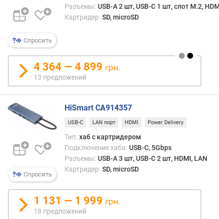
Разъемы:
USB-A 2 шт, USB-C 1 шт, слот M.2, HDM
п
Картридер:
SD, microSD
о
о
Спросить
т
з
4 364 — 4 899
грн.
ы
13 предложений
в
а
м
HiSmart CA914357
п
USB-C
LAN порт
HDMI
Power Delivery
о
Тип:
хаб с картридером
д
Подключение хаба:
USB-C, 5Gbps
а
Разъемы:
USB-A 3 шт, USB-C 2 шт, HDMI, LAN
т
е
Картридер:
SD, microSD
Спросить
д
о
1 131 — 1 999
б
грн.
а
18 предложений