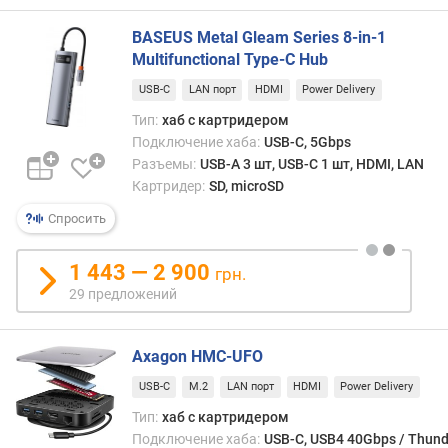
о
г
BASEUS Metal Gleam Series 8-in-1
и
Multifunctional Type-C Hub
м
USB-C
LAN порт
HDMI
Power Delivery
о
Тип:
хаб с картридером
т
Подключение хаба:
USB-C, 5Gbps
д
Разъемы:
USB-A 3 шт, USB-C 1 шт, HDMI, LAN
о
Картридер:
SD, microSD
р
о
Спросить
г
и
1 443 — 2 900
х
грн.
к
29 предложений
д
е
ш
Axagon HMC-UFO
е
USB-C
M.2
LAN порт
HDMI
Power Delivery
в
Тип:
хаб с картридером
ы
Подключение хаба:
USB-C, USB4 40Gbps / Thund
м