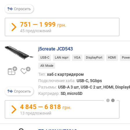
Спросить
H
D
M
751 — 1 999
грн.
I
45 предложений
D
i
j5create JCD543
s
p
USB-C
LAN порт
VGA
DisplayPort
HDMI
Power
l
Alt Mode
a
Тип:
хаб с картридером
y
Подключение хаба:
USB-C, 5Gbps
P
Разъемы:
USB-A 3 шт, USB-C 2 шт, HDMI, Display
o
Спросить
Картридер:
SD, microSD
r
t
4 845 — 6 818
грн.
п
13 предложений
о
д