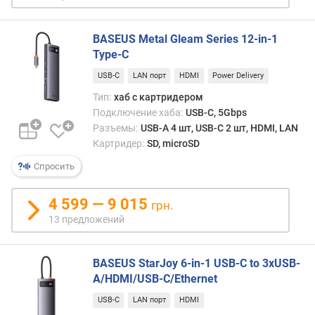
BASEUS Metal Gleam Series 12-in-1
Type-C
USB-C
LAN порт
HDMI
Power Delivery
Тип:
хаб с картридером
Подключение хаба:
USB-C, 5Gbps
Разъемы:
USB-A 4 шт, USB-C 2 шт, HDMI, LAN
Картридер:
SD, microSD
Спросить
4 599 — 9 015
грн.
13 предложений
BASEUS StarJoy 6-in-1 USB-C to 3xUSB-
A/HDMI/USB-C/Ethernet
USB-C
LAN порт
HDMI