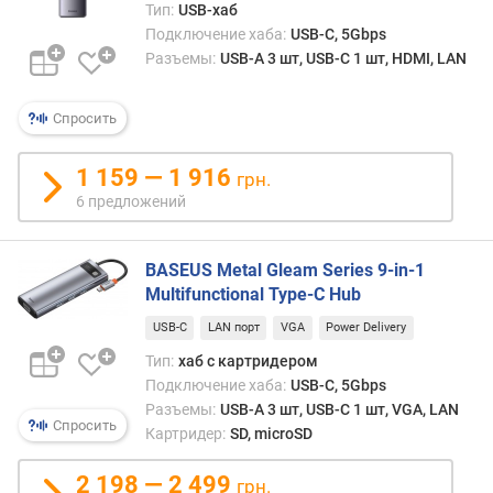
Тип:
USB-хаб
Подключение хаба:
USB-C, 5Gbps
Разъемы:
USB-A 3 шт, USB-C 1 шт, HDMI, LAN
Спросить
1 159 — 1 916
грн.
6 предложений
BASEUS Metal Gleam Series 9-in-1
Multifunctional Type-C Hub
USB-C
LAN порт
VGA
Power Delivery
Тип:
хаб с картридером
Подключение хаба:
USB-C, 5Gbps
Разъемы:
USB-A 3 шт, USB-C 1 шт, VGA, LAN
Спросить
Картридер:
SD, microSD
2 198 — 2 499
грн.