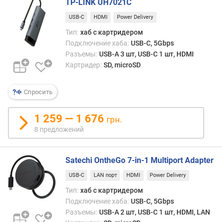
к
TP-LINK UH7021C
л
USB-C
HDMI
Power Delivery
ю
Тип:
хаб с картридером
ч
а
Подключение хаба:
USB-C, 5Gbps
е
Разъемы:
USB-A 3 шт, USB-C 1 шт, HDMI
м
Картридер:
SD, microSD
ы
х
Спросить
м
о
н
1 259 — 1 676
грн.
и
8 предложений
т
о
р
Satechi OntheGo 7-in-1 Multiport Adapter
о
USB-C
LAN порт
HDMI
Power Delivery
в
Тип:
хаб с картридером
д
Подключение хаба:
USB-C, 5Gbps
л
Разъемы:
USB-A 2 шт, USB-C 1 шт, HDMI, LAN
и