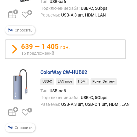
Тип:
USB-хаб
д
Подключение хаба:
USB-C, 5Gbps
л
Разъемы:
USB-A 3 шт, HDMI, LAN
о
ж
Спросить
е
н
и
639 — 1 405
грн.
й
15 предложений
и
ColorWay CW-HUB02
н
т
USB-C
LAN порт
HDMI
Power Delivery
е
Тип:
USB-хаб
р
Подключение хаба:
USB-C, 5Gbps
ф
Разъемы:
USB-A 3 шт, USB-C 1 шт, HDMI, LAN
е
й
с
п
Спросить
о