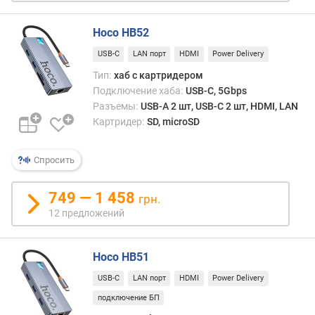
в
л
е
Hoco HB52
н
USB-C
LAN порт
HDMI
Power Delivery
и
Тип:
хаб с картридером
я
Подключение хаба:
USB-C, 5Gbps
п
Разъемы:
USB-A 2 шт, USB-C 2 шт, HDMI, LAN
о
Картридер:
SD, microSD
к
о
Спросить
л
и
ч
749 — 1 458
грн.
е
12 предложений
с
т
в
Hoco HB51
у
USB-C
LAN порт
HDMI
Power Delivery
п
р
подключение БП
е