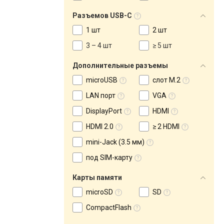
Разъемов USB-C
1 шт
2 шт
3 – 4 шт
≥ 5 шт
Дополнительные разъемы
microUSB
слот M.2
LAN порт
VGA
DisplayPort
HDMI
HDMI 2.0
≥ 2 HDMI
mini-Jack (3.5 мм)
под SIM-карту
Карты памяти
microSD
SD
CompactFlash