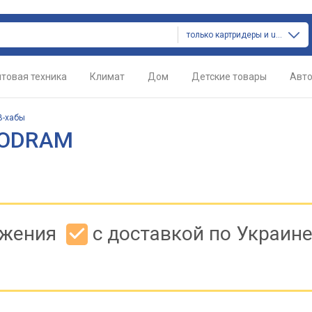
только картридеры и usb-хабы
товая техника
Климат
Дом
Детские товары
Авт
B-хабы
OODRAM
ожения
с доставкой по Украин