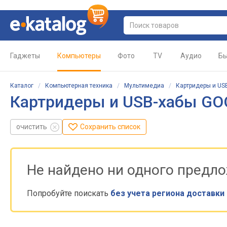
Гаджеты
Компьютеры
Фото
TV
Аудио
Бы
Каталог
/
Компьютерная техника
/
Мультимедиа
/
Картридеры и US
Картридеры и USB-хабы G
очистить
Сохранить список
Не найдено ни одного предл
Попробуйте поискать
без учета региона доставки