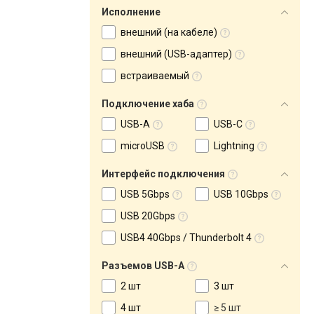
Исполнение
внешний (на кабеле)
внешний (USB-адаптер)
встраиваемый
Подключение хаба
USB-A
USB-C
microUSB
Lightning
Интерфейс подключения
USB 5Gbps
USB 10Gbps
USB 20Gbps
USB4 40Gbps / Thunderbolt 4
Разъемов USB-A
2 шт
3 шт
4 шт
≥ 5 шт