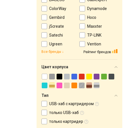
ColorWay
Dynamode
Gembird
Hoco
j5create
Maxxter
Satechi
TP-LINK
Ugreen
Vention
Все бренды
Рейтинг брендов
Цвет корпуса
Тип
USB-хаб с картридером
только USB-хаб
только картридер