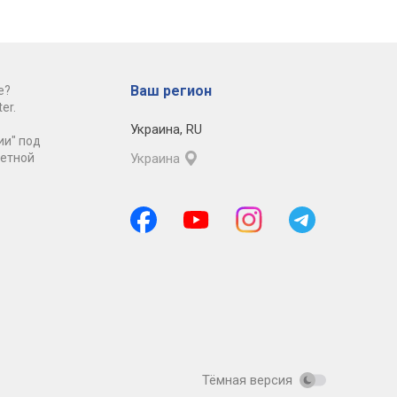
Ваш регион
е?
er.
Украина
,
RU
ии" под
ретной
Украина
Тёмная версия