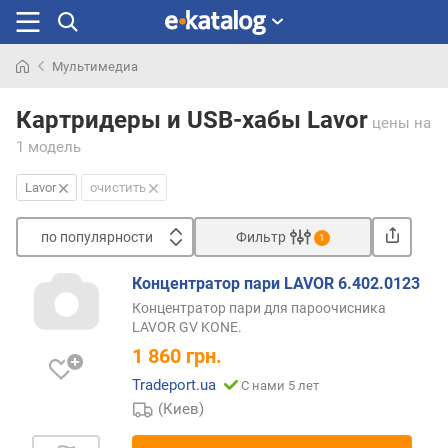
Мультимедиа
Искали
раньше
Картридеры и USB-хабы Lavor
цены
на
1 модель
Lavor
очистить
по популярности
Фильтр
1
Сортировать
Концентратор пари LAVOR 6.402.0123
п
Концентратор пари для пароочисника
о
LAVOR GV KONE.
п
1 860
грн.
о
п
Tradeport.ua
С нами 5 лет
у
(Киев)
л
я