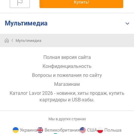
Купить!
р
н
о
Мультимедиа
с
т
и
Мультимедиа
о
т
Полная версия сайта
д
Конфиденциальность
е
ш
Вопросы и пожелания по сайту
е
Магазинам
в
ы
Каталог Lavor 2026
- новинки, хиты продаж,
купить
х
картридеры и USB-хабы
.
к
д
о
Мы в других странах
р
Украина
Великобритания
США
Польша
о