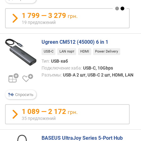
USB.
н
Такж
о
в
1 799 — 3 279
грн.
с
эту
19 предложений
т
кате
и
входя
комп
Ugreen CM512 (45000) 6 in 1
о
устро
т
USB-C
LAN порт
HDMI
Power Delivery
с
д
инте
Тип:
USB-хаб
е
Expre
Подключение хаба:
USB-C, 10Gbps
ш
Боль
Разъемы:
USB-A 2 шт, USB-C 2 шт, HDMI, LAN
е
внеш
в
моде
ы
обла
Спросить
х
дост
к
разм
1 089 — 2 172
д
грн.
для
о
35 предложений
разм
р
слот
о
под
г
BASEUS UltraJoy Series 5-Port Hub
неск