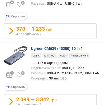
л
Разъемы:
USB-A 4 шт, USB-C 1 шт
о
ж
е
Спросить
н
и
370 — 1 233
грн.
й
47 предложений
и
Ugreen CM639 (45380) 10 in 1
н
т
USB-C
LAN порт
HDMI
Power Delivery
е
Тип:
хаб с картридером
р
Подключение хаба:
USB-C, 10Gbps
ф
Разъемы:
USB-A 2 шт, USB-C 3 шт, HDMI, LAN
е
Картридер:
SD, microSD
й
с
Спросить
п
о
2 099 — 3 342
д
грн.
к
16 предложений