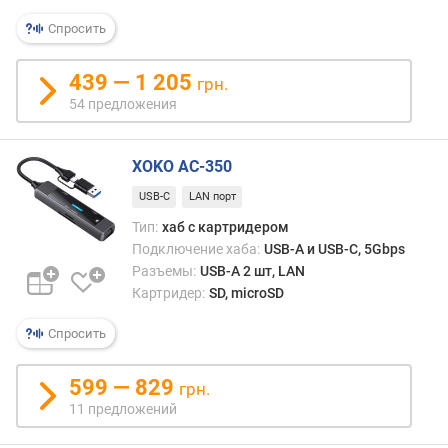
Спросить
439 — 1 205
грн.
54 предложения
XOKO AC-350
USB-C
LAN порт
Тип:
хаб с картридером
Подключение хаба:
USB-A и USB-C, 5Gbps
Разъемы:
USB-A 2 шт, LAN
Картридер:
SD, microSD
Спросить
599 — 829
грн.
11 предложений