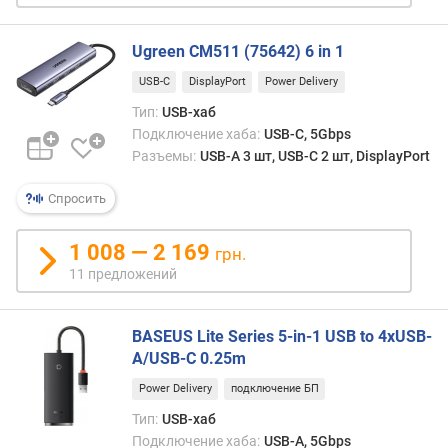
е
н
Ugreen CM511 (75642) 6 in 1
и
я
USB-C
DisplayPort
Power Delivery
Тип:
USB-хаб
п
Подключение хаба:
USB-C, 5Gbps
о
Разъемы:
USB-A 3 шт, USB-C 2 шт, DisplayPort
к
о
Спросить
л
и
ч
1 008 — 2 169
грн.
е
11 предложений
с
т
в
BASEUS Lite Series 5-in-1 USB to 4xUSB-
у
A/USB-C 0.25m
п
р
Power Delivery
подключение БП
е
Тип:
USB-хаб
д
Подключение хаба:
USB-A, 5Gbps