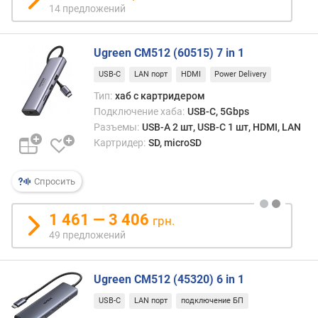
14 предложений
Ugreen CM512 (60515) 7 in 1
USB-C
LAN порт
HDMI
Power Delivery
Тип:
хаб с картридером
Подключение хаба:
USB-C, 5Gbps
Разъемы:
USB-A 2 шт, USB-C 1 шт, HDMI, LAN
Картридер:
SD, microSD
Спросить
1 461 — 3 406
грн.
49 предложений
Ugreen CM512 (45320) 6 in 1
USB-C
LAN порт
подключение БП