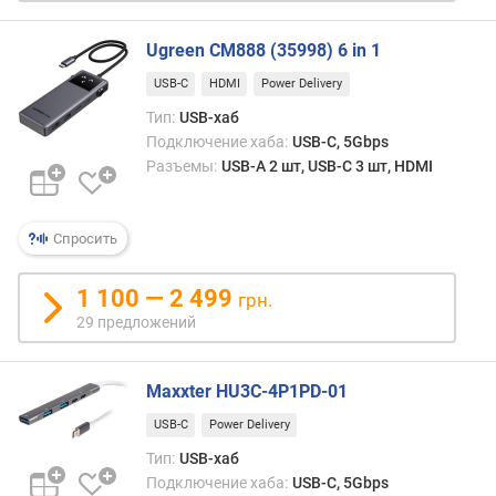
H
D
M
Ugreen CM888 (35998) 6 in 1
I
USB-C
HDMI
Power Delivery
D
Тип:
USB-хаб
i
Подключение хаба:
USB-C, 5Gbps
s
Разъемы:
USB-A 2 шт, USB-C 3 шт, HDMI
p
l
a
Спросить
y
P
1 100 — 2 499
грн.
o
29 предложений
r
t
Maxxter HU3C-4P1PD-01
п
о
USB-C
Power Delivery
д
Тип:
USB-хаб
к
Подключение хаба:
USB-C, 5Gbps
л