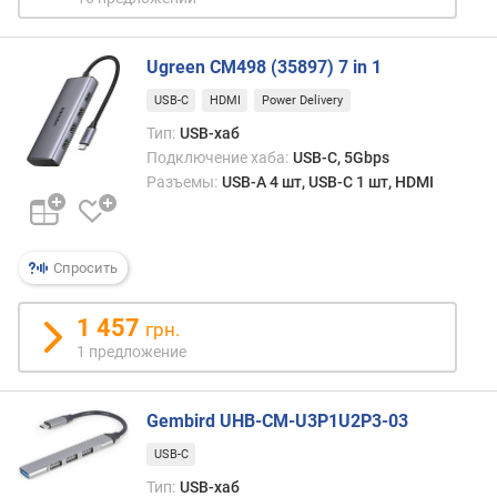
л
ю
Ugreen CM498 (35897) 7 in 1
ч
е
USB-C
HDMI
Power Delivery
н
Тип:
USB-хаб
и
Подключение хаба:
USB-C, 5Gbps
я
Разъемы:
USB-A 4 шт, USB-C 1 шт, HDMI
U
S
B
Спросить
-
А
(
1 457
грн.
ш
1 предложение
т
)
Gembird UHB-CM-U3P1U2P3-03
U
USB-C
S
B
Тип:
USB-хаб