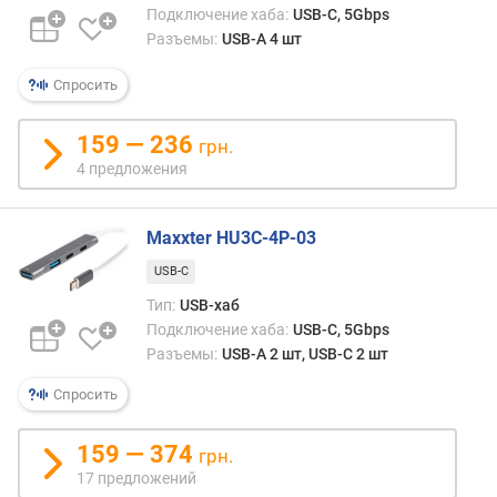
-
Подключение хаба:
USB-C, 5Gbps
C
Разъемы:
USB-A 4 шт
(
ш
Спросить
т
)
159 — 236
грн.
4 предложения
P
o
w
Maxxter HU3C-4P-03
e
r
USB-C
D
Тип:
USB-хаб
e
Подключение хаба:
USB-C, 5Gbps
l
Разъемы:
USB-A 2 шт, USB-C 2 шт
i
v
Спросить
e
r
159 — 374
y
грн.
17 предложений