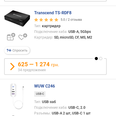
а
к
а
Transcend TS-RDF8
б
5.0 /
2
отзыва
е
Тип:
картридер
л
Подключение хаба:
USB-A, 5Gbps
я
Картридер:
SD, microSD, CF, MS, M2
(
с
м
Спросить
)
625 — 1 274
грн.
34 предложения
WUW C246
USB-C
Тип:
USB-хаб
Подключение хаба:
USB-C, 2.0
Разъемы:
USB-A 2 шт, USB-C 1 шт