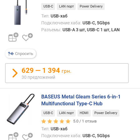
и
разн
USB-C
LAN порт
Power Delivery
м
типо
Тип:
USB-хаб
карт
о
Подключение хаба:
USB-C, 5Gbps
(в
т
Разъемы:
USB-A 3 шт, USB-C 1 шт, LAN
случа
д
картр
о
либо
р
же
Спросить
о
под
г
неск
и
629 — 1 394
USB-
грн.
х
порт
30 предложений
к
(в
д
случа
е
BASEUS Metal Gleam Series 6-in-1
с
ш
хабам
Multifunctional Type-C Hub
е
USB-C
LAN порт
HDMI
Power Delivery
в
ы
5.0 /
1
отзыв
м
Тип:
USB-хаб
Подключение хаба:
USB-C, 5Gbps