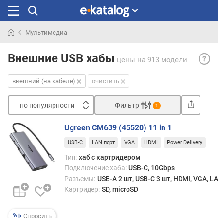
Мультимедиа
Искали
Внеш
раньше
Внешние USB хабы
цены
на 913 модели
— ка
и
внешний (на кабеле)
очистить
USB-
хабы,
по популярности
Фильтр
подк
1
к
Сортировать
комп
Ugreen CM639 (45520) 11 in 1
п
в
USB-C
LAN порт
VGA
HDMI
Power Delivery
о
качес
п
нару
Тип:
хаб с картридером
о
периф
Подключение хаба:
USB-C, 10Gbps
п
как
Разъемы:
USB-A 2 шт, USB-C 3 шт, HDMI, VGA, L
у
прави
Картридер:
SD, microSD
л
по
я
инте
р
Спросить