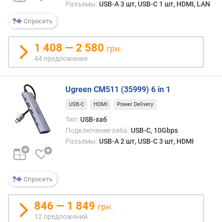
п
Разъемы:
USB-A 3 шт, USB-C 1 шт, HDMI, LAN
о
о
Спросить
т
з
1 408 — 2 580
грн.
ы
44 предложения
в
а
м
Ugreen CM511 (35999) 6 in 1
п
USB-C
HDMI
Power Delivery
о
Тип:
USB-хаб
д
Подключение хаба:
USB-C, 10Gbps
а
Разъемы:
USB-A 2 шт, USB-C 3 шт, HDMI
т
е
д
о
Спросить
б
а
846 — 1 849
грн.
в
12 предложений
л