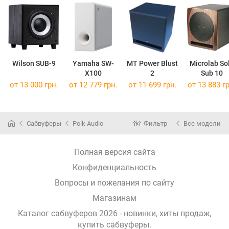
Wilson SUB-9
Yamaha SW-
MT Power Blust
Microlab So
X100
2
Sub 10
от 13 000 грн.
от 12 779 грн.
от 11 699 грн.
от 13 883 гр
Сабвуферы
Polk Audio
Фильтр
Все модели
Полная версия сайта
Конфиденциальность
Вопросы и пожелания по сайту
Магазинам
Каталог сабвуферов 2026 - новинки, хиты продаж,
купить сабвуферы
.