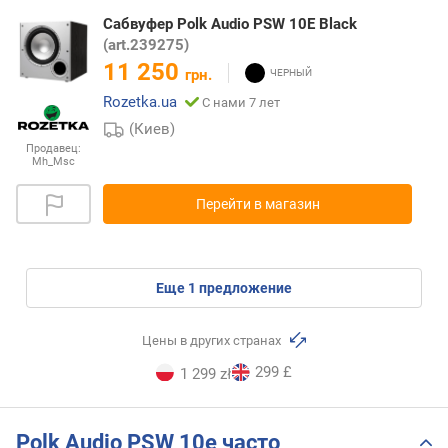
Сабвуфер Polk Audio PSW 10E Black
(art.239275)
11 250
грн.
Rozetka.ua
С нами 7 лет
(Киев)
Продавец:
Mh_Msc
Перейти в магазин
eще
1
предложение
Цены в других странах
299 £
1 299 zł
Polk Audio PSW 10e часто