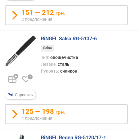
п
о
151 — 212
грн.
о
т
2 предложения
з
ы
RiNGEL Salsa RG-5137-6
в
а
Salsa
м
Тип:
овощечистка
Лезвие:
сталь
п
Рукоять:
силикон
о
д
а
т
Спросить
е
д
о
125 — 198
грн.
б
4 предложения
а
в
л
RiNGEL Regen RG-5120/17-1