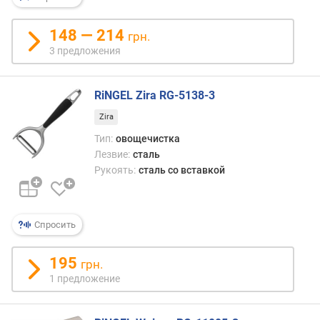
н
о
148 — 214
грн.
с
3 предложения
т
и
RiNGEL Zira RG-5138-3
о
т
Zira
д
Тип:
овощечистка
е
Лезвие:
сталь
ш
Рукоять:
сталь со вставкой
е
в
ы
х
Спросить
к
д
195
грн.
о
1 предложение
р
о
г