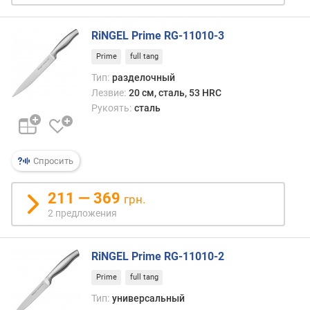
е
в
RiNGEL Prime RG-11010-3
д
Prime
full tang
л
Тип:
разделочный
и
Лезвие:
20 см, сталь, 53 HRC
н
Рукоять:
сталь
а
л
е
з
Спросить
в
и
211 — 369
грн.
я
2 предложения
(
с
м
RiNGEL Prime RG-11010-2
)
Prime
full tang
т
Тип:
универсальный
о