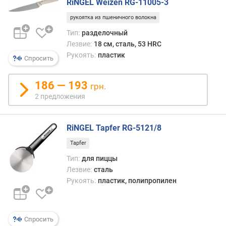
RiNGEL Weizen RG-11005-3
и
м
рукоятка из пшеничного волокна
Тип:
разделочный
о
Лезвие:
18 см, сталь, 53 HRC
т
Рукоять:
пластик
д
Спросить
о
р
186 — 193
грн.
о
2 предложения
г
и
х
RiNGEL Tapfer RG-5121/8
к
д
Tapfer
е
Тип:
для пиццы
ш
Лезвие:
сталь
е
Рукоять:
пластик, полипропилен
в
ы
м
Спросить