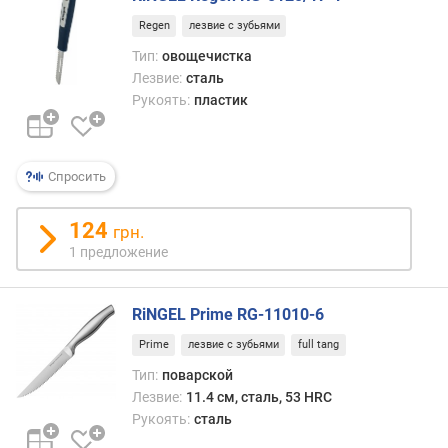
е
Regen
лезвие с зубьями
н
и
Тип:
овощечистка
я
Лезвие:
сталь
Рукоять:
пластик
п
о
к
Спросить
о
л
и
124
грн.
ч
1 предложение
е
с
т
RiNGEL Prime RG-11010-6
в
Prime
лезвие с зубьями
full tang
у
п
Тип:
поварской
р
Лезвие:
11.4 см, сталь, 53 HRC
е
Рукоять:
сталь
д