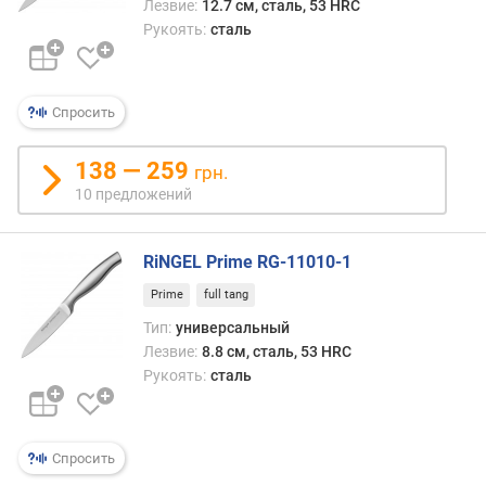
Лезвие:
12.7 см, сталь, 53 HRC
л
Рукоять:
сталь
щ
и
н
а
Спросить
л
е
138 — 259
з
грн.
в
10 предложений
и
я
(
RiNGEL Prime RG-11010-1
м
Prime
full tang
м
Тип:
универсальный
)
Лезвие:
8.8 см, сталь, 53 HRC
т
Рукоять:
сталь
в
е
р
Спросить
д