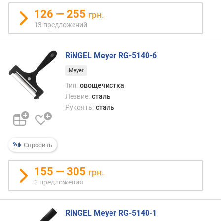
о
с
126 — 255
грн.
т
13 предложений
ь
(
H
RiNGEL Meyer RG-5140-6
R
Meyer
C
)
Тип:
овощечистка
Лезвие:
сталь
Рукоять:
сталь
Спросить
155 — 305
грн.
3 предложения
RiNGEL Meyer RG-5140-1