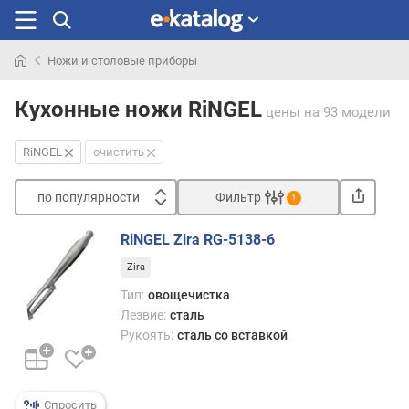
Ножи и столовые приборы
Искали
раньше
Кухонные ножи RiNGEL
цены
на 93 модели
RiNGEL
очистить
по популярности
Фильтр
1
Сортировать
RiNGEL Zira RG-5138-6
п
Zira
о
п
Тип:
овощечистка
о
Лезвие:
сталь
п
Рукоять:
сталь со вставкой
у
л
я
р
Спросить