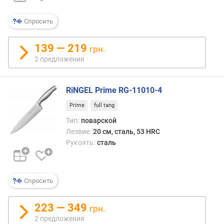
л
о
Спросить
ж
е
н
139 — 219
грн.
и
2 предложения
й
RiNGEL Prime RG-11010-4
к
Prime
full tang
о
л
Тип:
поварской
и
Лезвие:
20 см, сталь, 53 HRC
ч
Рукоять:
сталь
е
с
т
в
Спросить
о
с
223 — 349
грн.
л
2 предложения
о