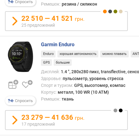
т
Спросить
Ремешок:
резина / силикон
с
в
22 510 — 41 521
грн.
я
25 предложений
з
и
Garmin Enduro
с
п
Enduro
хорошая автономность
можно плавать
AN
о
GPS
большие
р
Дисплей:
1.4 ", 280х280 пикс, transflective, сен
т
Здоровье:
пульсометр, уровень стресса
и
Спорт и туризм:
GPS, высотомер, компас
в
Корпус:
металл, 100 WR (10 ATM)
н
ы
Ремешок:
ткань
Спросить
х
р
23 279 — 41 636
грн.
е
17 предложений
ж
и
м