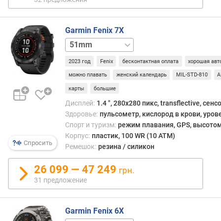
у
м
у
Garmin Fenix 7X
л
я
51mm
т
сапфир
о
2023 год
Fenix
бесконтактная оплата
хорошая авт
р
можно плавать
женский календарь
MIL-STD-810
A
а
карты
большие
(
м
Дисплей:
1.4 ", 280x280 пикс, transflective, сен
А
Здоровье:
пульсометр, кислород в крови, уров
ч
Спорт и туризм:
режим плавания, GPS, высотом
)
Корпус:
пластик, 100 WR (10 ATM)
Спросить
Ремешок:
резина / силикон
в
р
26 099 — 47 249
грн.
е
31 предложение
м
я
р
Garmin Fenix 6X
а