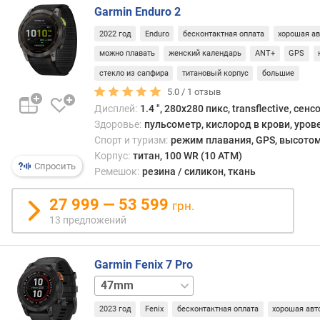
Garmin Enduro 2
п
2022 год
Enduro
бесконтактная оплата
хорошая а
о
о
можно плавать
женский календарь
ANT+
GPS
т
стекло из сапфира
титановый корпус
большие
з
5.0 /
1
отзыв
ы
Дисплей:
1.4 ", 280x280 пикс, transflective, сен
в
Здоровье:
пульсометр, кислород в крови, уров
а
Спорт и туризм:
режим плавания, GPS, высотом
м
Корпус:
титан, 100 WR (10 ATM)
Спросить
Ремешок:
резина / силикон, ткань
п
о
27 999 — 53 599
д
грн.
а
13 предложений
т
е
д
Garmin Fenix 7 Pro
о
47mm
б
сапфир
а
2023 год
Fenix
бесконтактная оплата
хорошая авт