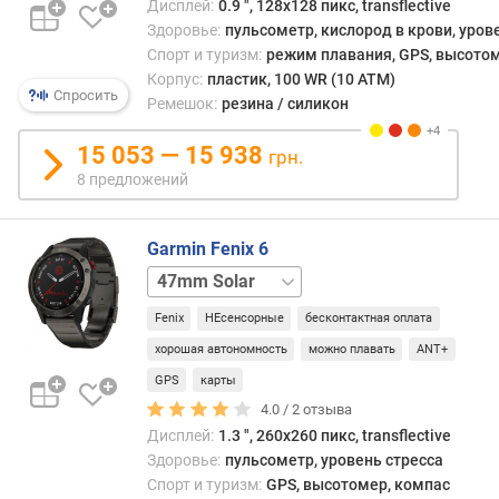
Дисплей:
0.9 ", 128х128 пикс, transflective
ц
Здоровье:
пульсометр, кислород в крови, уров
ы
Спорт и туризм:
режим плавания, GPS, высотом
я
Корпус:
пластик, 100 WR (10 ATM)
Спросить
р
Ремешок:
резина / силикон
к
о
15 053 — 15 938
грн.
с
8 предложений
т
ь
(
Garmin Fenix 6
н
47mm
47mm
и
Wi-
т
Fenix
НЕсенсорные
бесконтактная оплата
Fi
47mm
)
сапфир
хорошая автономность
можно плавать
ANT+
GPS
карты
з
а
4.0 /
2
отзыва
щ
Дисплей:
1.3 ", 260x260 пикс, transflective
и
Здоровье:
пульсометр, уровень стресса
т
Спорт и туризм:
GPS, высотомер, компас