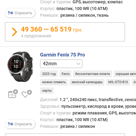
Спорт и туризм:
GPS, высотомер, компас
ы
Корпус:
пластик, 100 WR (10 ATM)
й
Спросить
Ремешок:
резина / силикон, ткань
р
е
49 360 — 65 519
грн.
ж
4 предложения
и
м
)
Garmin Fenix 7S Pro
(
42mm
ч
сапфир
)
2023 год
Fenix
бесконтактная оплата
хорошая авт
в
можно плавать
женский календарь
MIL-STD-810
A
р
карты
е
Дисплей:
1.2 ", 240x240 пикс, transflective, сен
м
Здоровье:
пульсометр, кислород в крови, уров
я
Спорт и туризм:
режим плавания, GPS, высотом
р
Корпус:
пластик, 100 WR (10 ATM)
а
Спросить
б
Ремешок:
резина / силикон
о