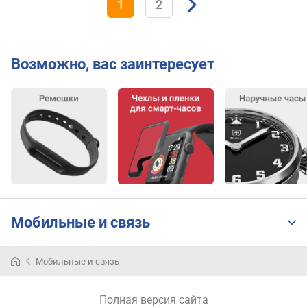
1
2
у
с
а
Возможно, вас заинтересует
б
е
з
е
л
ь
р
е
м
е
Мобильные и связь
ш
о
к
Мобильные и связь
ш
и
Полная версия сайта