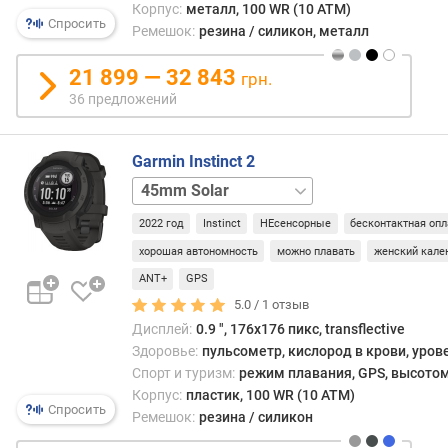
а
Корпус:
металл, 100 WR (10 ATM)
ц
Спросить
Ремешок:
резина / силикон, металл
и
ф
21 899 — 32 843
грн.
е
36 предложений
р
б
л
Garmin Instinct 2
а
45mm
45mm
т
Camo
45mm
а
2022 год
Instinct
НЕсенсорные
бесконтактная опл
Dezl
45mm
Solar
в
хорошая автономность
можно плавать
женский кале
Surf
45mm
с
ANT+
GPS
Solar
т
5.0 /
1
отзыв
Tactical
45mm
р
Дисплей:
0.9 ", 176x176 пикс, transflective
Surf
о
Здоровье:
пульсометр, кислород в крови, уров
е
Спорт и туризм:
режим плавания, GPS, высотом
н
Корпус:
пластик, 100 WR (10 ATM)
н
Спросить
Ремешок:
резина / силикон
а
я