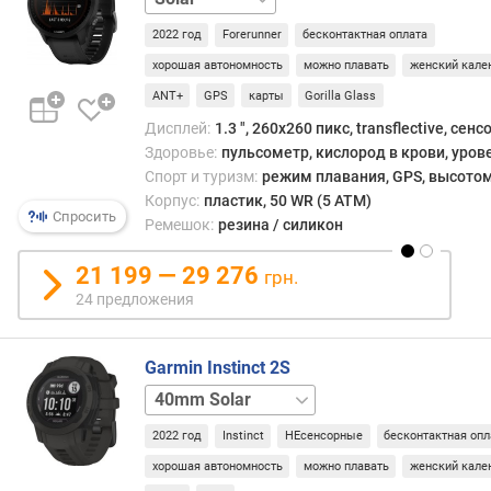
с
(
2022 год
Forerunner
бесконтактная оплата
г
хорошая автономность
можно плавать
женский кале
)
ANT+
GPS
карты
Gorilla Glass
и
Дисплей:
1.3 ", 260x260 пикс, transflective, сен
н
Здоровье:
пульсометр, кислород в крови, уров
т
Спорт и туризм:
режим плавания, GPS, высотом
е
Корпус:
пластик, 50 WR (5 ATM)
р
Спросить
Ремешок:
резина / силикон
ф
е
21 199 — 29 276
грн.
й
24 предложения
с
п
о
Garmin Instinct 2S
д
к
40mm
40mm
л
Camo
40mm
ю
2022 год
Instinct
НЕсенсорные
бесконтактная опл
Solar
ч
Surf
40mm
хорошая автономность
можно плавать
женский кале
е
Surf