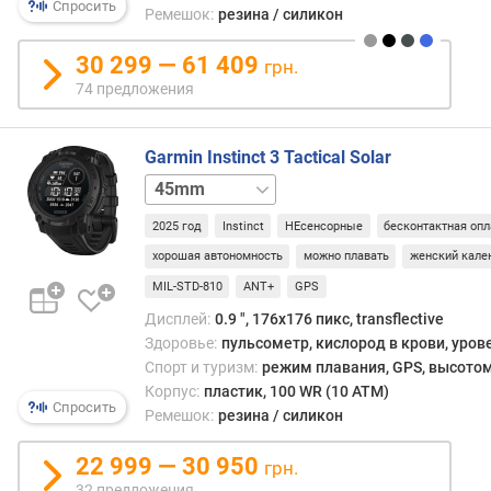
Спросить
)
Ремешок:
резина / силикон
P
30 299 — 61 409
грн.
P
74 предложения
I
(
p
Garmin Instinct 3 Tactical Solar
p
50mm
i
)
2025 год
Instinct
НЕсенсорные
бесконтактная опл
хорошая автономность
можно плавать
женский кале
е
м
MIL-STD-810
ANT+
GPS
к
Дисплей:
0.9 ", 176x176 пикс, transflective
о
Здоровье:
пульсометр, кислород в крови, уров
с
Спорт и туризм:
режим плавания, GPS, высотом
т
Корпус:
пластик, 100 WR (10 ATM)
ь
Спросить
Ремешок:
резина / силикон
а
к
22 999 — 30 950
грн.
к
32 предложения