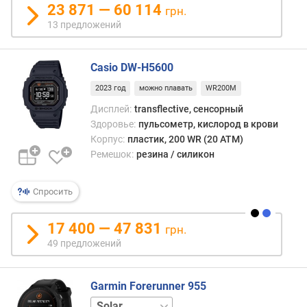
т
23 871 — 60 114
грн.
ы
13 предложений
(
G
P
Casio DW-H5600
S
2023 год
можно плавать
WR200M
)
(
Дисплей:
transflective, сенсорный
ч
Здоровье:
пульсометр, кислород в крови
)
Корпус:
пластик, 200 WR (20 ATM)
Ремешок:
резина / силикон
т
о
Спросить
л
щ
и
17 400 — 47 831
грн.
н
49 предложений
а
в
Garmin Forerunner 955
е
стандарт