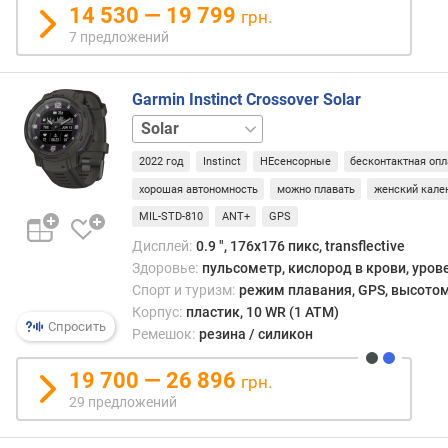
14 530 — 19 799
п
грн.
а
7 предложений
м
я
т
Garmin Instinct Crossover Solar
ь
Solar
Tactical
W
2022 год
Instinct
НЕсенсорные
бесконтактная опл
i
хорошая автономность
можно плавать
женский кале
-
MIL-STD-810
ANT+
GPS
F
i
Дисплей:
0.9 ", 176x176 пикс, transflective
Здоровье:
пульсометр, кислород в крови, уров
з
Спорт и туризм:
режим плавания, GPS, высотом
а
Корпус:
пластик, 10 WR (1 ATM)
р
Спросить
Ремешок:
резина / силикон
я
д
19 700 — 26 896
грн.
к
29 предложений
а
у