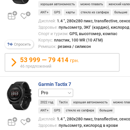
е
Elite
хорошая автономность
можно плавать
женский кале
й
ANT+
GPS
карты
стекло из сапфира
большие
)
Дисплей:
1.4 ", 280x280 пикс, transflective, сен
в
Здоровье:
пульсометр, ЭКГ (кардио), кислород 
р
Спорт и туризм:
GPS, высотомер, компас
е
Корпус:
пластик, 100 WR (10 ATM)
м
Спросить
Ремешок:
резина / силикон
я
р
53 999 — 79 414
грн.
а
46 предложений
б
о
т
Garmin Tactix 7
ы
Amoled
Ballistics
стандарт
(
а
2022 год
Tactix
хорошая автономность
можно пла
к
т
ANT+
GPS
стекло из сапфира
большие
и
Дисплей:
1.4 ", 280х280 пикс, transflective, сен
в
Здоровье:
пульсометр, кислород в крови
н