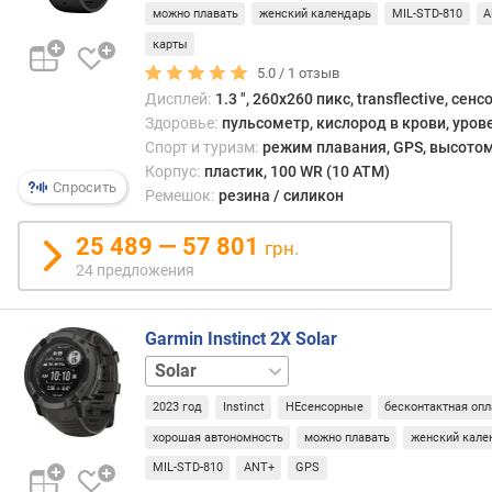
в
можно плавать
женский календарь
MIL-STD-810
A
л
карты
е
н
5.0 /
1
отзыв
и
Дисплей:
1.3 ", 260x260 пикс, transflective, сен
я
Здоровье:
пульсометр, кислород в крови, уров
Спорт и туризм:
режим плавания, GPS, высотом
п
Корпус:
пластик, 100 WR (10 ATM)
о
Спросить
Ремешок:
резина / силикон
к
о
25 489 — 57 801
грн.
л
24 предложения
и
ч
е
Garmin Instinct 2X Solar
с
Solar
т
Tactical
в
2023 год
Instinct
НЕсенсорные
бесконтактная опл
у
хорошая автономность
можно плавать
женский кале
п
р
MIL-STD-810
ANT+
GPS
е