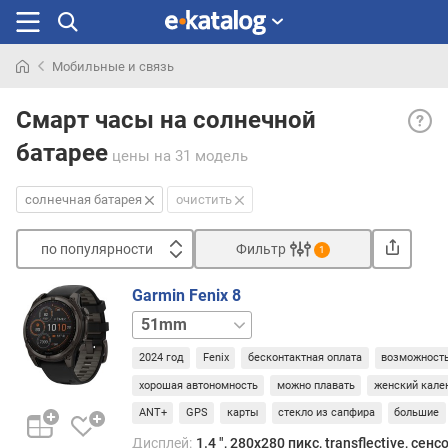
Мобильные и связь
Искали
Солн
раньше
Смарт часы на солнечной
батар
батарее
— ча
цены
на 31 модель
со
спец
солнечная батарея
очистить
фото
кото
по популярности
Фильтр
1
преоб
Сортировать
энер
Garmin Fenix 8
солн
п
47mm
света
о
в
п
2024 год
Fenix
бесконтактная оплата
возможность
элект
о
Под
хорошая автономность
можно плавать
женский кале
п
солн
у
ANT+
GPS
карты
стекло из сапфира
большие
луча
л
Дисплей:
1.4 ", 280x280 пикс, transflective, сен