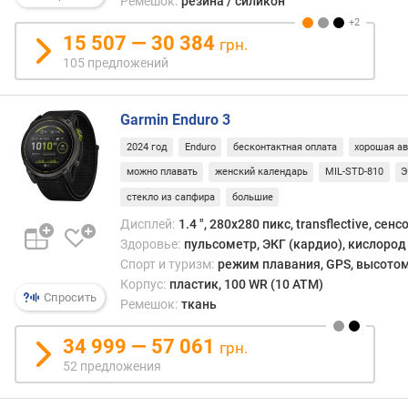
о
Ремешок:
резина / силикон
она
г
в
и
15 507 — 30 384
грн.
разы
м
105 предложений
прод
врем
о
рабо
т
Garmin Enduro 3
носи
д
гадже
2024 год
Enduro
бесконтактная оплата
хорошая а
о
р
можно плавать
женский календарь
MIL-STD-810
Э
о
стекло из сапфира
большие
г
Дисплей:
1.4 ", 280x280 пикс, transflective, сен
и
Здоровье:
пульсометр, ЭКГ (кардио), кислород 
х
Спорт и туризм:
режим плавания, GPS, высотом
к
Корпус:
пластик, 100 WR (10 ATM)
д
Спросить
е
Ремешок:
ткань
ш
е
34 999 — 57 061
грн.
в
52 предложения
ы
м