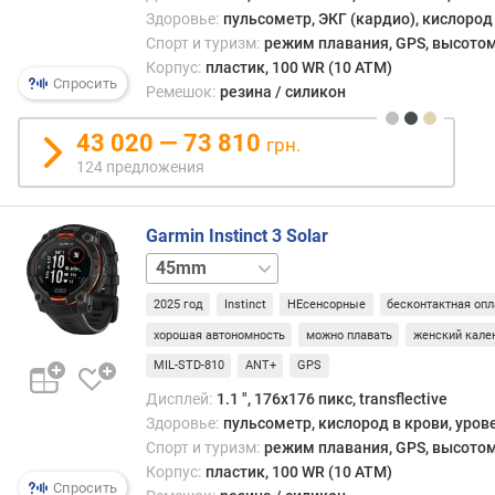
такж
я
Здоровье:
пульсометр, ЭКГ (кардио), кислород 
обыч
р
Спорт и туризм:
режим плавания, GPS, высотом
подра
н
Корпус:
пластик, 100 WR (10 ATM)
иску
о
Спросить
Ремешок:
резина / силикон
осве
с
излу
т
43 020 — 73 810
флуо
грн.
и
ламп
124 предложения
и
о
друг
т
исто
Garmin Instinct 3 Solar
д
света
50mm
е
Полн
ш
авто
2025 год
Instinct
НЕсенсорные
бесконтактная опл
е
смарт
в
хорошая автономность
можно плавать
женский кале
часо
ы
MIL-STD-810
ANT+
GPS
солн
х
батар
Дисплей:
1.1 ", 176x176 пикс, transflective
к
обесп
Здоровье:
пульсометр, кислород в крови, уров
д
не
Спорт и туризм:
режим плавания, GPS, высотом
о
может
р
Корпус:
пластик, 100 WR (10 ATM)
одна
Спросить