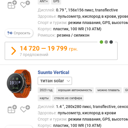
ANT+
GPS
н
Дисплей:
0.79 ", 156x156 пикс, transflective
и
я
Здоровье:
пульсометр, кислород в крови, уров
Спорт и туризм:
режим плавания, GPS, высотом
О
Корпус:
пластик, 100 WR (10 ATM)
Спросить
С
Ремешок:
резина / силикон
г
а
14 720 — 19 799
грн.
д
7 предложений
ж
е
т
Suunto Vertical
а
сталь
сталь
solar
с
2023 год
хорошая автономность
можно плавать
G
т
карты
стекло из сапфира
а
н
Дисплей:
1.4 ", 280x280 пикс, transflective, сен
д
Здоровье:
пульсометр, кислород в крови
а
Спорт и туризм:
режим плавания, GPS, высотом
р
Корпус:
пластик, 100 WR (10 ATM)