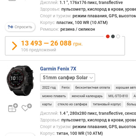
Дисплей:
1.1 ", 176x176 пикс, transflective
д
Здоровье:
пульсометр, кислород в крови, уров
л
Спорт и туризм:
режим плавания, GPS, высотом
о
Корпус:
пластик, 100 WR (10 ATM)
ж
Спросить
Ремешок:
резина / силикон
е
н
13 493 — 26 088
грн.
и
й
106 предложений
Garmin Fenix 7X
д
и
51mm
а
Solar
г
2022 год
Fenix
бесконтактная оплата
хорошая авт
о
можно плавать
женский календарь
MIL-STD-810
A
н
карты
стекло из сапфира
титановый корпус
боль
а
л
Дисплей:
1.4 ", 280x280 пикс, transflective, сен
ь
Здоровье:
пульсометр, кислород в крови, уров
(
Спорт и туризм:
режим плавания, GPS, высотом
"
Корпус:
титан, 100 WR (10 ATM)