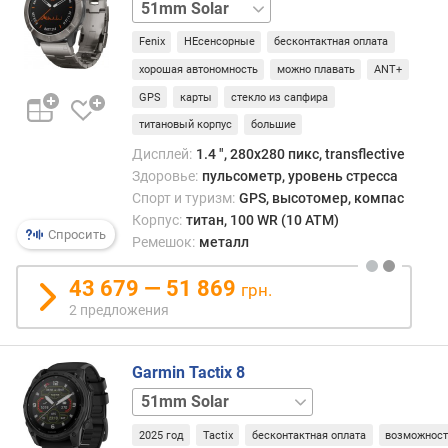
51mm
51mm
б
сапфир
о
Fenix
НЕсенсорные
бесконтактная оплата
т
хорошая автономность
можно плавать
ANT+
ы
(
GPS
карты
стекло из сапфира
о
титановый корпус
большие
б
Дисплей:
1.4 ", 280x280 пикс, transflective
ы
Здоровье:
пульсометр, уровень стресса
ч
Спорт и туризм:
GPS, высотомер, компас
н
Корпус:
титан, 100 WR (10 ATM)
ы
Спросить
Ремешок:
металл
й
р
43 679 — 51 869
е
грн.
ж
2 предложения
и
м
)
Garmin Tactix 8
(
47mm
51mm
51mm
д
Solar
н
2025 год
Tactix
бесконтактная оплата
возможност
AB