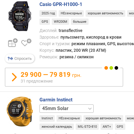
Casio GPR-H1000-1
о
в
2025 год
НЕсенсорные
хорошая автономность
мо
(
GPS
WR200M
большие
ш
т
Дисплей:
transflective
)
Здоровье:
пульсометр, кислород в крови
Спорт и туризм:
режим плавания, GPS, высотом
ф
Корпус:
пластик, 200 WR (20 ATM)
о
Ремешок:
резина / силикон
Спросить
р
м
29 900 — 79 819
а
грн.
31 предложение
т
и
п
Garmin Instinct
м
45mm
45mm
а
Solar
т
Instinct
НЕсенсорные
хорошая автономность
мож
Tactical
45mm
р
Tactical
женский календарь
MIL-STD-810
ANT+
GPS
и