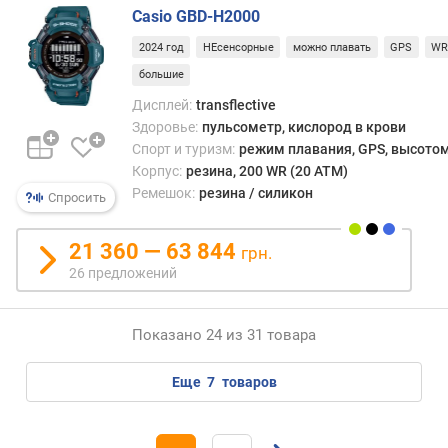
с
Casio GBD-H2000
т
р
2024 год
НЕсенсорные
можно плавать
GPS
WR
о
большие
й
Дисплей:
transflective
с
Здоровье:
пульсометр, кислород в крови
т
Спорт и туризм:
режим плавания, GPS, высотом
в
Корпус:
резина, 200 WR (20 ATM)
а
Ремешок:
резина / силикон
Спросить
м
а
21 360 — 63 844
грн.
т
26 предложений
е
р
и
Показано 24 из 31 товара
а
л
к
еще
7
товаров
о
р
п